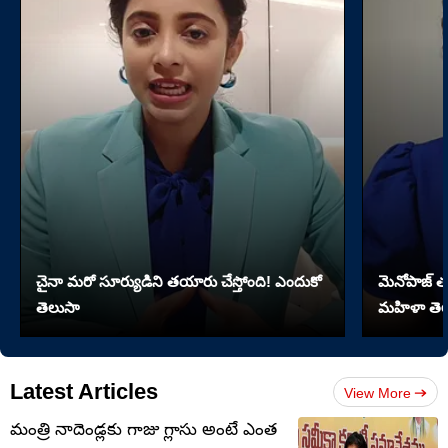
చైనా మరో సూర్యుడిని తయారు చేస్తోంది! ఎందుకో
మెనోపాజ్ త
తెలుసా
మహిళా తెల
Latest Articles
View More
మంత్రి నాదెండ్లకు గాజు గ్లాసు అంటే ఎంత