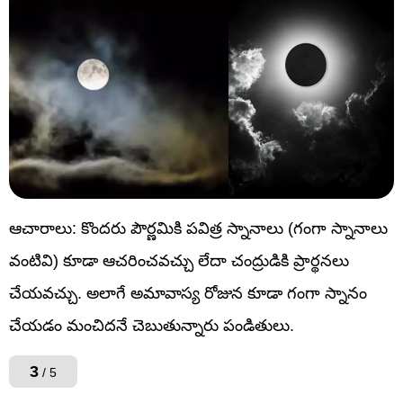
ఆచారాలు: కొందరు పౌర్ణమికి పవిత్ర స్నానాలు (గంగా స్నానాలు
వంటివి) కూడా ఆచరించవచ్చు లేదా చంద్రుడికి ప్రార్థనలు
చేయవచ్చు. అలాగే అమావాస్య రోజున కూడా గంగా స్నానం
చేయడం మంచిదనే చెబుతున్నారు పండితులు.
3
/ 5