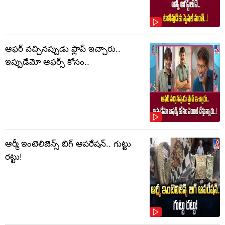
ఆఫర్ వచ్చినప్పుడు ఫ్లాప్ ఇచ్చారు..
ఇప్పుడేమో ఆఫర్స్ కోసం..
ఆర్మీ ఇంటెలిజెన్స్ బిగ్ ఆపరేషన్.. గుట్టు
రట్టు!