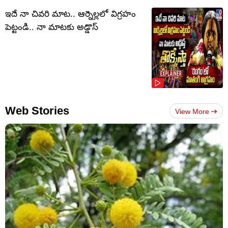
ఇదే నా చివరి మాట.. ఆర్నెల్లలో విగ్రహం
పెట్టండి.. నా మాటకు అడ్డొస్
Web Stories
View More