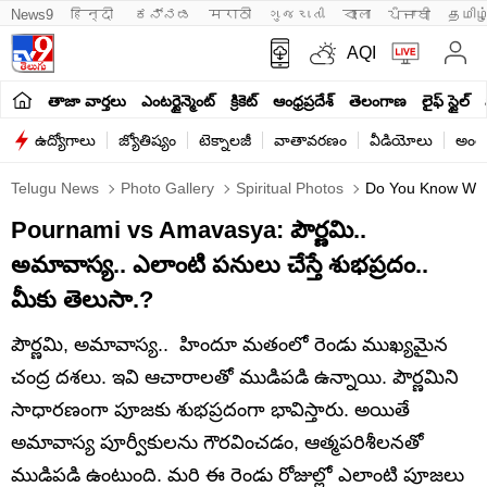
News9
हिन्दी 
ಕನ್ನಡ
मराठी
ગુજરાતી
বাংলা
ਪੰਜਾਬੀ
தமிழ
AQI
తాజా వార్తలు
ఎంటర్టైన్మెంట్
క్రికెట్
ఆంధ్రప్రదేశ్
తెలంగాణ
లైఫ్ స్టైల్
ఉద్యోగాలు
జ్యోతిష్యం
టెక్నాలజీ
వాతావరణం
వీడియోలు
అంతర
Telugu News
Photo Gallery
Spiritual Photos
Do You Know What
Pournami vs Amavasya: పౌర్ణమి..
అమావాస్య.. ఎలాంటి పనులు చేస్తే శుభప్రదం..
మీకు తెలుసా.?
పౌర్ణమి, అమావాస్య.. హిందూ మతంలో రెండు ముఖ్యమైన
చంద్ర దశలు. ఇవి ఆచారాలతో ముడిపడి ఉన్నాయి. పౌర్ణమిని
సాధారణంగా పూజకు శుభప్రదంగా భావిస్తారు. అయితే
అమావాస్య పూర్వీకులను గౌరవించడం, ఆత్మపరిశీలనతో
ముడిపడి ఉంటుంది. మరి ఈ రెండు రోజుల్లో ఎలాంటి పూజలు