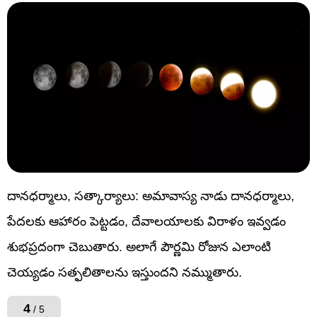
దానధర్మాలు, సత్కార్యాలు: అమావాస్య నాడు దానధర్మాలు,
పేదలకు ఆహారం పెట్టడం, దేవాలయాలకు విరాళం ఇవ్వడం
శుభప్రదంగా చెబుతారు. అలాగే పౌర్ణమి రోజున ఎలాంటి
చెయ్యడం సత్ఫలితాలను ఇస్తుందని నమ్ముతారు.
4
/ 5