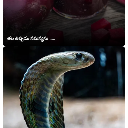
తల తిప్పడం సమస్యను .....