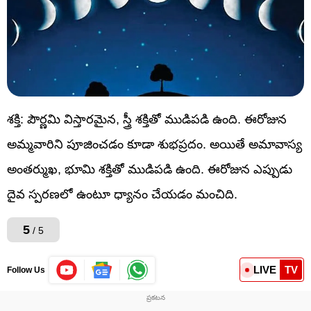
శక్తి: పౌర్ణమి విస్తారమైన, స్త్రీ శక్తితో ముడిపడి ఉంది. ఈరోజున
అమ్మవారిని పూజించడం కూడా శుభప్రదం. అయితే అమావాస్య
అంతర్ముఖ, భూమి శక్తితో ముడిపడి ఉంది. ఈరోజున ఎప్పుడు
దైవ స్పరణలో ఉంటూ ధ్యానం చేయడం మంచిది.
5
/ 5
LIVE
TV
Follow Us