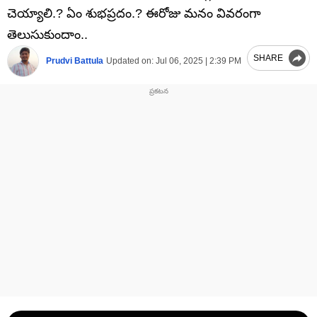
చెయ్యాలి.? ఏం శుభప్రదం.? ఈరోజు మనం వివరంగా
తెలుసుకుందాం..
SHARE
Prudvi Battula
Updated on:
Jul 06, 2025 | 2:39 PM