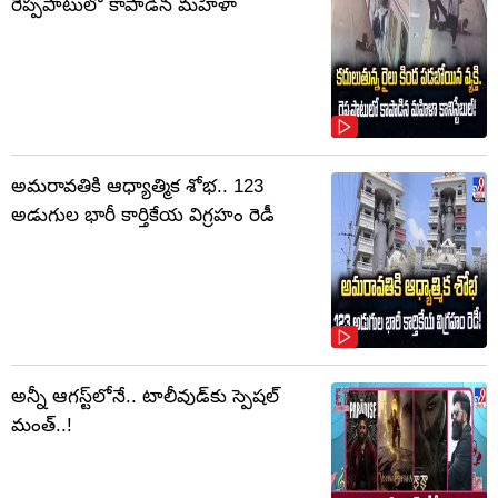
రెప్పపాటులో కాపాడిన మహిళా
అమరావతికి ఆధ్యాత్మిక శోభ.. 123
అడుగుల భారీ కార్తికేయ విగ్రహం రెడీ
అన్నీ ఆగస్ట్‌లోనే.. టాలీవుడ్‌కు స్పెషల్
మంత్..!