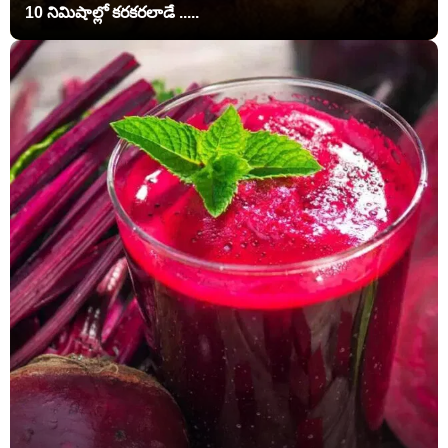
10 నిమిషాల్లో కరకరలాడే .....