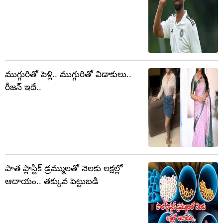
ముగ్గురితో పెళ్లి.. ముగ్గురితో విడాకులు..
రీజన్ ఇదే..
పాత ప్లాస్టిక్ డ్రమ్ములతో నెలకు లక్షల్లో
ఆదాయం.. తక్కువ పెట్టుబడి