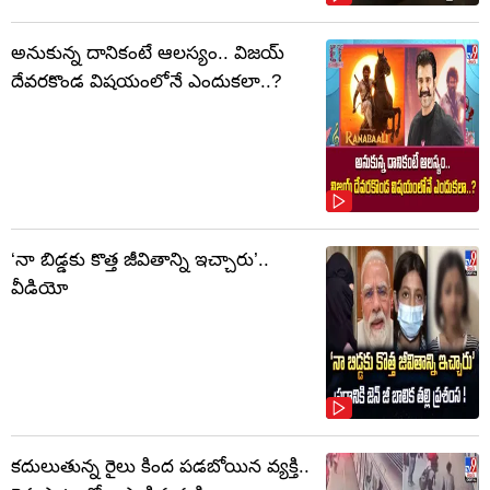
అనుకున్న దానికంటే ఆలస్యం.. విజయ్
దేవరకొండ విషయంలోనే ఎందుకలా..?
‘నా బిడ్డకు కొత్త జీవితాన్ని ఇచ్చారు’..
వీడియో
కదులుతున్న రైలు కింద పడబోయిన వ్యక్తి..