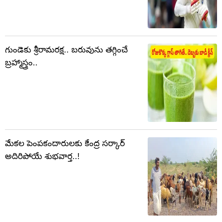
గుండెకు శ్రీరామరక్ష.. బరువును తగ్గించే
బ్రహ్మాస్త్రం..
మేకల పెంపకందారులకు కేంద్ర సర్కార్‌
అదిరిపోయే శుభవార్త..!