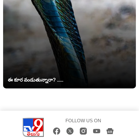
ఈ కూర వండుతున్నారా? .....
FOLLOW US ON