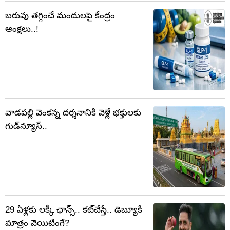
బరువు తగ్గించే మందులపై కేంద్రం
ఆంక్షలు..!
వాడపల్లి వెంకన్న దర్శనానికి వెళ్లే భక్తులకు
గుడ్‌న్యూస్..
29 ఏళ్లకు లక్కీ ఛాన్స్.. కట్‌చేస్తే.. డెబ్యూకి
మాత్రం వెయిటింగే?