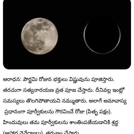
ఆరాధన: పౌర్ణమి రోజున భక్తులు విష్ణువును పూజిస్తారు.
తరచుగా సత్యనారయణ వ్రత పూజ చేస్తారు. దీనివల్ల ఇంట్లో
సమస్యలు తొలగిపోతాయని నమ్ముతారు. అలాగే అమావాస్య
ప్రధానంగా పూర్వీకులను గౌరవించే రోజు (పితృ పక్షం).
హిందువులు తమ పూర్వీకులను శాంతింపజేయడానికి శ్రద్ధ
(ఆహార నైవేద్యాలు), తర్పణం చేస్తారు.