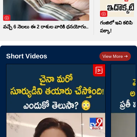
గంజిలో ఇవి కలిపి రా
వచ్చే 6 నెలలు ఈ 2 రాశుల వారికి ధనయోగం..
పక్కా!
Short Videos
View More