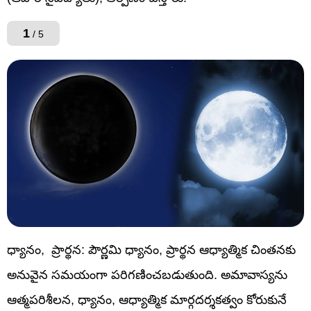
1
/ 5
ధ్యానం, ప్రార్థన: పౌర్ణమి ధ్యానం, ప్రార్థన ఆధ్యాత్మిక చింతనకు
అనువైన సమయంగా పరిగణించబడుతుంది. అమావాస్యను
ఆత్మపరిశీలన, ధ్యానం, ఆధ్యాత్మిక మార్గదర్శకత్వం కోరుకునే