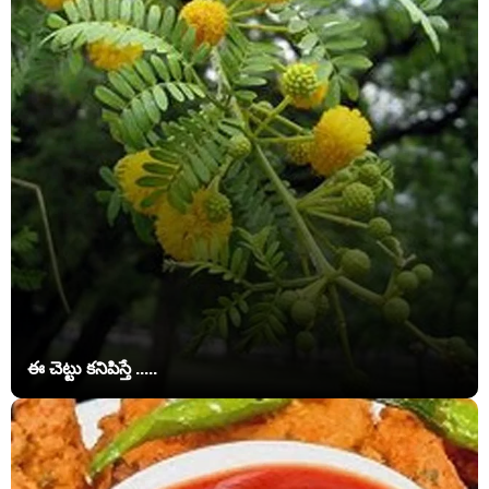
ఈ చెట్టు కనిపిస్తే .....