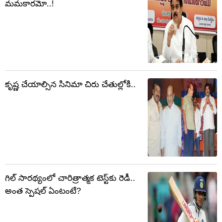
మమకారమో..!
కృష్ణ చేయాల్సిన సినిమా చిరు చేతుల్లోకి..
గిల్ సారథ్యంలో చారిత్రాత్మక టెస్ట్‌కు రెడీ..
అంత స్పెషల్ ఏంటంటే?