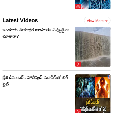
Latest Videos
View More
ఇందూరు నయాగర జలపాతం ఎప్పుడైనా
చూశారా?
క్రేజీ డిసెంబర్‌.. హాలీవుడ్ మూవీస్‌తో బిగ్
ఫైట్‌