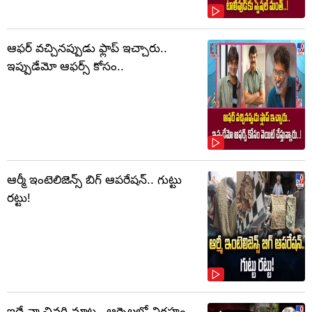
ఆఫర్ వచ్చినప్పుడు ఫ్లాప్ ఇచ్చారు..
ఇప్పుడేమో ఆఫర్స్ కోసం..
ఆర్మీ ఇంటెలిజెన్స్ బిగ్ ఆపరేషన్.. గుట్టు
రట్టు!
ఇదే నా చివరి మాట.. ఆర్నెల్లలో విగ్రహం