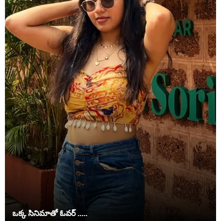
ఒక్క సినిమాతో ఓవర్ .....