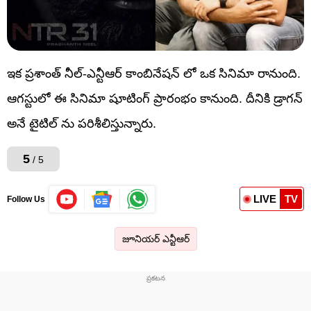
ఇక ప్రశాంత్ నీల్-ఎన్టీఆర్ కాంబినేషన్ లో ఒక సినిమా రానుంది.
ఆగస్టులో ఈ సినిమా షూటింగ్ ప్రారంభం కానుంది. దీనికి డ్రాగన్
అనే టైటిల్ ను పరిశీలిస్తున్నారు.
5
/ 5
LIVE
TV
Follow Us
జూనియర్ ఎన్టీఆర్