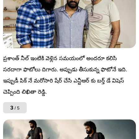
ప్రశాంత్ నీల్ ఇంటికి వెళ్లిన సమయంలో అందరూ కలిసి
సరదాగా ఫొటోలు దిగారు. అప్పుడు తీసుకున్న ఫొటోనే ఇది.
ఇప్పుడీ పిక్ నే మరోసారి షేర్ చేసి ఎన్టీఆర్ కు బర్త్ డే విషెస్
చెప్పింది లిఖితా రెడ్డి.
3
/ 5