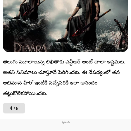
తెలుగు మూలాలున్న లిఖితాకు ఎన్టీఆర్ అంటే చాలా ఇష్టమట.
అతని సినిమాలు చూస్తూనే పెరిగిందట. ఈ నేపథ్యంలో తన
అభిమాన హీరో ఇంటికి వచ్చేసరికి ఇలా ఆనందం
తట్టుకోలేకపోయిందట.
4
/ 5