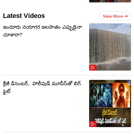
Latest Videos
View More
ఇందూరు నయాగర జలపాతం ఎప్పుడైనా
చూశారా?
క్రేజీ డిసెంబర్‌.. హాలీవుడ్ మూవీస్‌తో బిగ్
ఫైట్‌