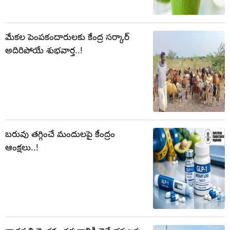
మేకల పెంపకందారులకు కేంద్ర సర్కార్‌
అదిరిపోయే శుభవార్త..!
బరువు తగ్గించే మందులపై కేంద్రం
ఆంక్షలు..!