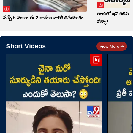
గంజిలో ఇవి కలిపి రా
వచ్చే 6 నెలలు ఈ 2 రాశుల వారికి ధనయోగం..
పక్కా!
Short Videos
View More