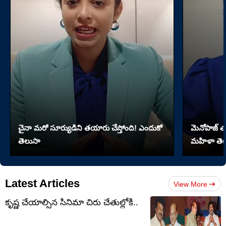
చైనా మరో సూర్యుడిని తయారు చేస్తోంది! ఎందుకో
మెనోపాజ్ త
తెలుసా
మహిళా తెల
Latest Articles
View More
కృష్ణ చేయాల్సిన సినిమా చిరు చేతుల్లోకి..