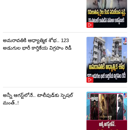
అమరావతికి ఆధ్యాత్మిక శోభ.. 123
అడుగుల భారీ కార్తికేయ విగ్రహం రెడీ
అన్నీ ఆగస్ట్‌లోనే.. టాలీవుడ్‌కు స్పెషల్
మంత్..!