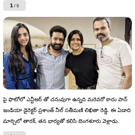
1
/ 5
పై ఫొటోలో ఎన్టీఆర్ తో చనువుగా ఉన్నది మరెవరో కాదు పాన్
ఇండియా డైరెక్టర్ ప్రశాంత్ నీల్ సతీమణి లిఖితా రెడ్డి. ఈ ఏడాది
మార్చిలో తారక్, తన భార్యతో కలిసి బెంగళూరు వెళ్లాడు.