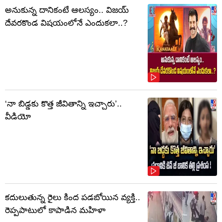
అనుకున్న దానికంటే ఆలస్యం.. విజయ్
దేవరకొండ విషయంలోనే ఎందుకలా..?
‘నా బిడ్డకు కొత్త జీవితాన్ని ఇచ్చారు’..
వీడియో
కదులుతున్న రైలు కింద పడబోయిన వ్యక్తి..
రెప్పపాటులో కాపాడిన మహిళా