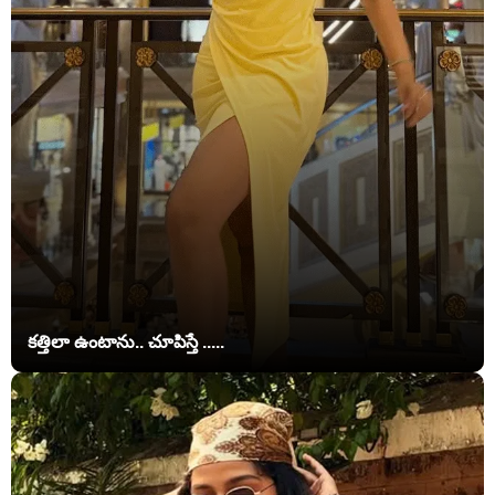
కత్తిలా ఉంటాను.. చూపిస్తే .....