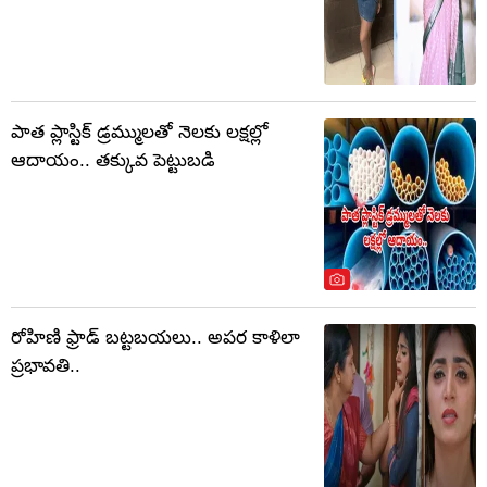
పాత ప్లాస్టిక్ డ్రమ్ములతో నెలకు లక్షల్లో
ఆదాయం.. తక్కువ పెట్టుబడి
రోహిణి ఫ్రాడ్‌ బట్టబయలు.. అపర కాళిలా
ప్రభావతి..