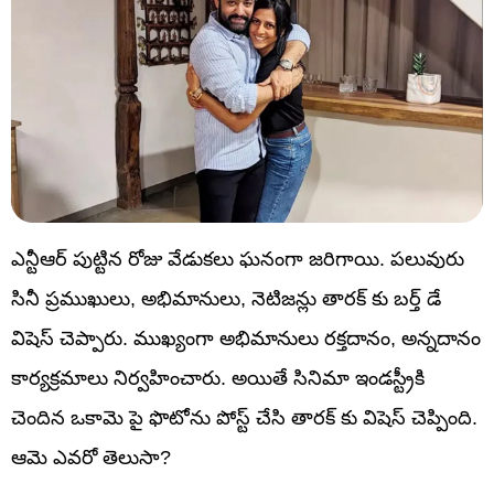
ఎన్టీఆర్ పుట్టిన రోజు వేడుకలు ఘనంగా జరిగాయి. పలువురు
సినీ ప్రముఖులు, అభిమానులు, నెటిజన్లు తారక్ కు బర్త్ డే
విషెస్ చెప్పారు. ముఖ్యంగా అభిమానులు రక్తదానం, అన్నదానం
కార్యక్రమాలు నిర్వహించారు. అయితే సినిమా ఇండస్ట్రీకి
చెందిన ఒకామె పై ఫొటోను పోస్ట్ చేసి తారక్ కు విషెస్ చెప్పింది.
ఆమె ఎవరో తెలుసా?