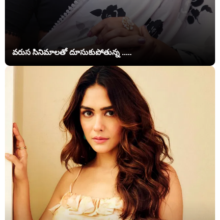
వరుస సినిమాలతో దూసుకుపోతున్న .....