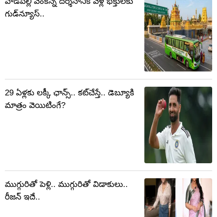
వాడపల్లి వెంకన్న దర్శనానికి వెళ్లే భక్తులకు
గుడ్‌న్యూస్..
29 ఏళ్లకు లక్కీ ఛాన్స్.. కట్‌చేస్తే.. డెబ్యూకి
మాత్రం వెయిటింగే?
ముగ్గురితో పెళ్లి.. ముగ్గురితో విడాకులు..
రీజన్ ఇదే..