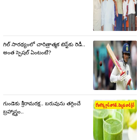
గిల్ సారథ్యంలో చారిత్రాత్మక టెస్ట్‌కు రెడీ..
అంత స్పెషల్ ఏంటంటే?
గుండెకు శ్రీరామరక్ష.. బరువును తగ్గించే
బ్రహ్మాస్త్రం..