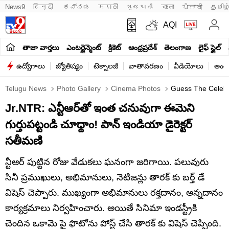
News9
हिन्दी 
ಕನ್ನಡ
मराठी
ગુજરાતી
বাংলা
ਪੰਜਾਬੀ
தமிழ
AQI
తాజా వార్తలు
ఎంటర్టైన్మెంట్
క్రికెట్
ఆంధ్రప్రదేశ్
తెలంగాణ
లైఫ్ స్టైల్
ఉద్యోగాలు
జ్యోతిష్యం
టెక్నాలజీ
వాతావరణం
వీడియోలు
అంతర
Telugu News
Photo Gallery
Cinema Photos
Guess The Celebrit
Jr.NTR: ఎన్టీఆర్‌తో ఇంత చనువుగా ఈమెని
గుర్తుపట్టండి చూద్దాం! పాన్ ఇండియా డైరెక్టర్
సతీమణి
న్టీఆర్ పుట్టిన రోజు వేడుకలు ఘనంగా జరిగాయి. పలువురు
సినీ ప్రముఖులు, అభిమానులు, నెటిజన్లు తారక్ కు బర్త్ డే
విషెస్ చెప్పారు. ముఖ్యంగా అభిమానులు రక్తదానం, అన్నదానం
కార్యక్రమాలు నిర్వహించారు. అయితే సినిమా ఇండస్ట్రీకి
చెందిన ఒకామె పై ఫొటోను పోస్ట్ చేసి తారక్ కు విషెస్ చెప్పింది.