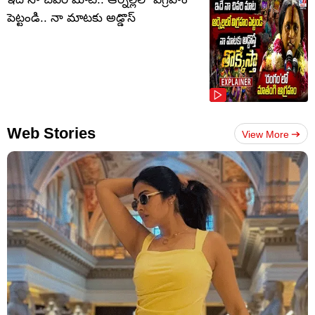
పెట్టండి.. నా మాటకు అడ్డొస్
Web Stories
View More