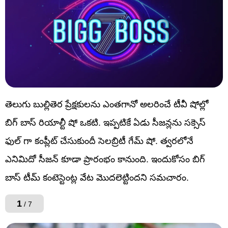
తెలుగు బుల్లితెర ప్రేక్షకులను ఎంతగానో అలరించే టీవీ షోల్లో
బిగ్ బాస్ రియాల్టీ షో ఒకటి. ఇప్పటికే ఏడు సీజన్లను సక్సెస్
ఫుల్ గా కంప్లీట్ చేసుకుందీ సెలబ్రిటీ గేమ్ షో. త్వరలోనే
ఎనిమిదో సీజన్ కూడా ప్రారంభం కానుంది. ఇందుకోసం బిగ్
బాస్ టీమ్ కంటెస్టెంట్ల వేట మొదలెట్టిందని సమచారం.
1
/ 7