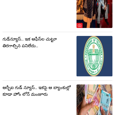
గుడ్‌న్యూస్.. ఇక ఆఫీస్‌ల చుట్టూ
తిరగాల్సిన పనిలేదు..
ఆర్బీఐ గుడ్ న్యూస్.. ఇకపై ఆ బ్యాంకుల్లో
కూడా హోం లోన్ మంజూరు