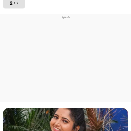
2
/ 7