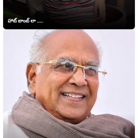
హాట్ బాంబ్ లా .....