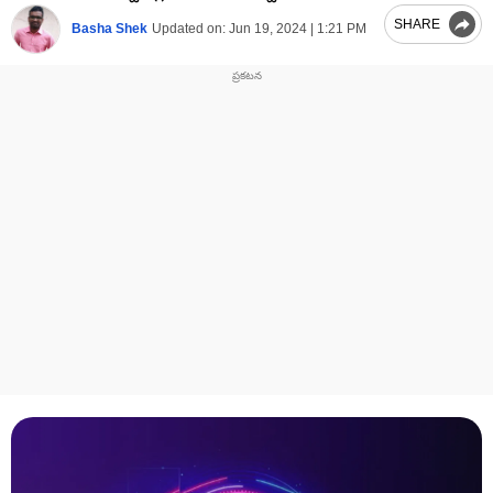
SHARE
Basha Shek
Updated on:
Jun 19, 2024 | 1:21 PM