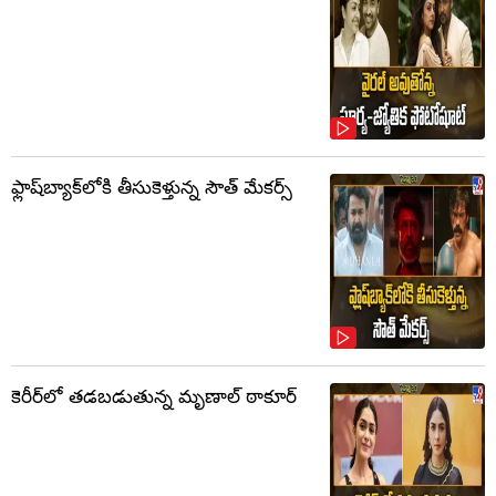
ఫ్లాష్‌బ్యాక్‌లోకి తీసుకెళ్తున్న సౌత్‌ మేకర్స్‌
కెరీర్‌లో తడబడుతున్న మృణాల్ ఠాకూర్