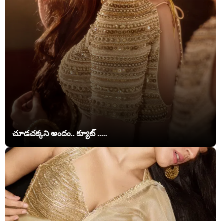
చూడచక్కని అందం.. క్యూట్ .....