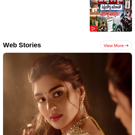
Web Stories
View More