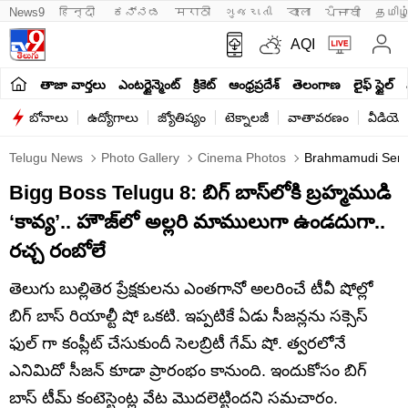
News9
हिन्दी 
ಕನ್ನಡ
मराठी
ગુજરાતી
বাংলা
ਪੰਜਾਬੀ
தமிழ
AQI
తాజా వార్తలు
ఎంటర్టైన్మెంట్
క్రికెట్
ఆంధ్రప్రదేశ్
తెలంగాణ
లైఫ్ స్టైల్
బోనాలు
ఉద్యోగాలు
జ్యోతిష్యం
టెక్నాలజీ
వాతావరణం
వీడియో
Telugu News
Photo Gallery
Cinema Photos
Brahmamudi Serial
Bigg Boss Telugu 8: బిగ్ బాస్‌లోకి బ్రహ్మముడి
‘కావ్య’.. హౌజ్‌లో అల్లరి మాములుగా ఉండదుగా..
రచ్చ రంబోలే
తెలుగు బుల్లితెర ప్రేక్షకులను ఎంతగానో అలరించే టీవీ షోల్లో
బిగ్ బాస్ రియాల్టీ షో ఒకటి. ఇప్పటికే ఏడు సీజన్లను సక్సెస్
ఫుల్ గా కంప్లీట్ చేసుకుందీ సెలబ్రిటీ గేమ్ షో. త్వరలోనే
ఎనిమిదో సీజన్ కూడా ప్రారంభం కానుంది. ఇందుకోసం బిగ్
బాస్ టీమ్ కంటెస్టెంట్ల వేట మొదలెట్టిందని సమచారం.