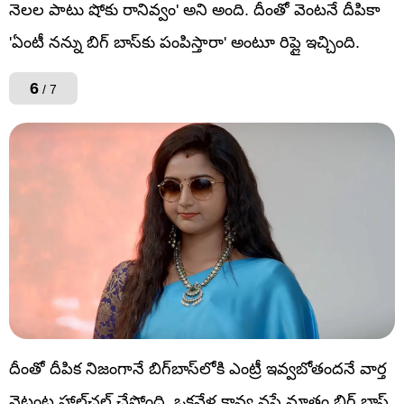
నెలల పాటు షోకు రానివ్వం' అని అంది. దీంతో వెంట‌నే దీపికా
'ఏంటీ నన్ను బిగ్ బాస్‌కు పంపిస్తారా' అంటూ రిప్లై ఇచ్చింది.
6
/ 7
దీంతో దీపిక నిజంగానే బిగ్‌బాస్‌లోకి ఎంట్రీ ఇవ్వ‌బోతంద‌నే వార్త
నెట్టంట హాల్‌చ‌ల్ చేస్తోంది. ఒకవేళ కావ్య వస్తే మాత్రం బిగ్ బాస్