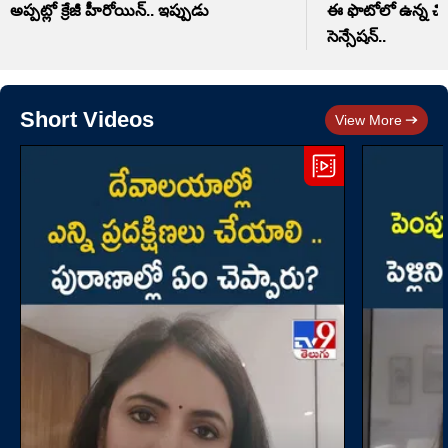
అప్పట్లో క్రేజీ హీరోయిన్.. ఇప్పుడు
ఈ ఫొటోలో ఉన్న చిన్
సెన్సేషన్..
Short Videos
View More