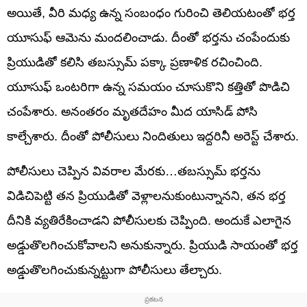
అయితే, వీరి మధ్య ఉన్న సంబంధం గురించి తెలియటంతో భ‌ర్త
యూసుఫ్‌ ఆమెను మంద‌లించాడు. దీంతో భ‌ర్తను చంపేందుకు
ప్రియుడితో క‌లిసి త‌బ‌స్సుమ్ పక్కా ప్ర‌ణాళిక ర‌చించింది.
యూసుఫ్ ఒంట‌రిగా ఉన్న స‌మ‌యం చూసుకొని క‌త్తితో పొడిచి
చంపేశారు. అనంత‌రం మృత‌దేహం మీద యాసిడ్ పోసి
కాల్చేశారు. దీంతో పోలీసులు నిందితులు ఇద్ద‌రినీ అరెస్ట్ చేశారు.
పోలీసులు చెప్పిన వివరాల మేరకు…తబస్సుమ్‌ భర్తను
విడిచిపెట్టి తన ప్రియుడితో వెళ్లాలనుకుంటున్నానని, తన భర్త
దీనికి వ్యతిరేకించాడని పోలీసులకు చెప్పింది. అందుకే ఎలాగైన
అడ్డుతొలగించుకోవాలని అనుకున్నారు. ప్రియుడి సాయంతో భర్త
అడ్డుతొలగించుకున్నట్టుగా పోలీసులు తేల్చారు.