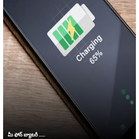
మీ ఫోన్ బ్యాటరీ .....