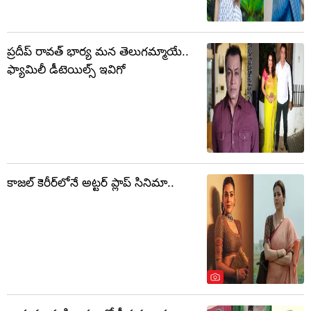
ప్రదీప్ రావత్ భార్య మన తెలుగమ్మాయే..
ఫ్యామిలీ డీటెయిల్స్ ఇవిగో
కాజల్ కెరీర్‏లోనే అట్టర్ ప్లాప్ సినిమా..