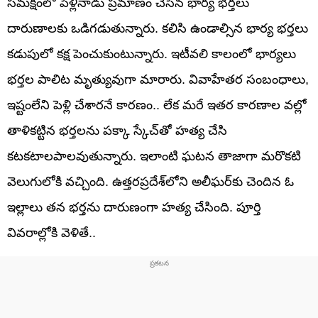
సమక్షంలో పెళ్లినాడు ప్రమాణం చేసిన భార్య భర్తలు
దారుణాలకు ఒడిగడుతున్నారు. కలిసి ఉండాల్సిన భార్య భర్తలు
కడుపులో కక్ష పెంచుకుంటున్నారు. ఇటీవలి కాలంలో భార్యలు
భర్తల పాలిట మృత్యువుగా మారారు. వివాహేతర సంబంధాలు,
ఇష్టంలేని పెళ్లి చేశారనే కారణం.. లేక మరే ఇతర కారణాల వల్లో
తాళికట్టిన భర్తలను పక్కా స్కేచ్‌తో హత్య చేసి
కటకటాలపాలవుతున్నారు. ఇలాంటి ఘటన తాజాగా మరొకటి
వెలుగులోకి వచ్చింది. ఉత్తరప్రదేశ్‌లోని అలీఘర్‌కు చెందిన ఓ
ఇల్లాలు తన భర్తను దారుణంగా హత్య చేసింది. పూర్తి
వివరాల్లోకి వెళితే..