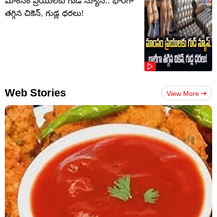
మాంసం ప్రియులకు గుడ్ న్యూస్.. భారీగా
తగ్గిన చికెన్, గుడ్ల ధరలు!
Web Stories
View More