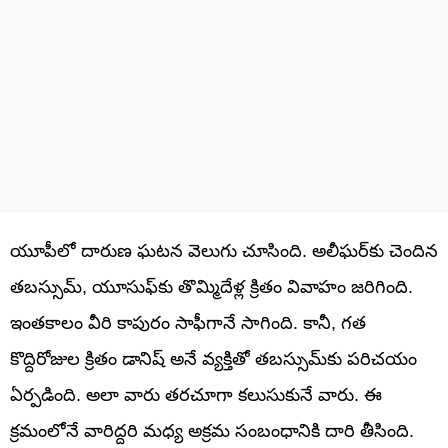
యూపీలో దారుణ ఘ‌ట‌న వెలుగు చూసింది. అలీఘ‌ర్‌కు చెందిన
త‌బ‌స్సుమ్‌, యూసుఫ్‌కు తొమ్మిదేళ్ల క్రితం వివాహం జ‌రిగింది.
ఇంతకాలం వీరి కాపురం సాఫీగానే సాగింది. కానీ, గత
కొద్దిరోజుల క్రితం డానిష్ అనే వ్య‌క్తితో త‌బ‌స్సుమ్‌కు పరిచయం
ఏర్పడింది. అలా వారు తరచూగా కలుసుకునే వారు. ఈ
క్రమంలోనే వారిద్దరి మధ్య అక్ర‌మ సంబంధానికి దారి తీసింది.