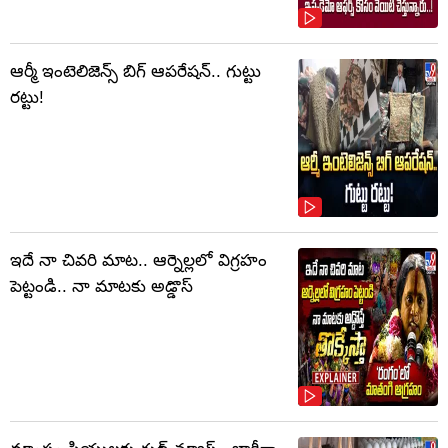
ఆర్మీ ఇంటెలిజెన్స్ బిగ్ ఆపరేషన్.. గుట్టు
రట్టు!
ఇదే నా చివరి మాట.. ఆర్నెల్లలో విగ్రహం
పెట్టండి.. నా మాటకు అడ్డొస్