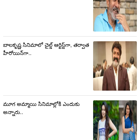
బాలకృష్ణ సినిమాలో చైల్డ్ ఆర్టిస్ట్‏గా, తర్వాత
హీరోయిన్‏గా..
మూగ అమ్మాయి సినిమాల్లోకి ఎందుకు
అన్నారు..