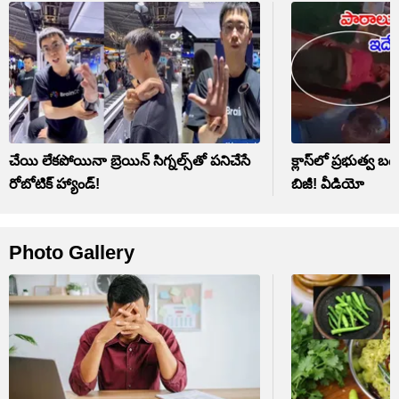
చేయి లేకపోయినా బ్రెయిన్ సిగ్నల్స్‌తో పనిచేసే
క్లాస్‌లో ప్రభుత్వ బడి
రోబోటిక్ హ్యాండ్!
బిజీ! వీడియో
Photo Gallery