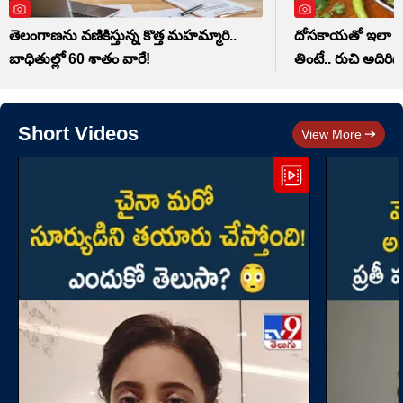
తెలంగాణను వణికిస్తున్న కొత్త మహమ్మారి..
దోసకాయతో ఇలా పచ్
బాధితుల్లో 60 శాతం వారే!
తింటే.. రుచి అదిరిపోద
Short Videos
View More