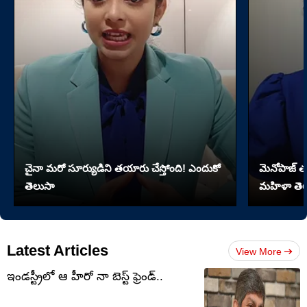
చైనా మరో సూర్యుడిని తయారు చేస్తోంది! ఎందుకో
మెనోపాజ్ త
తెలుసా
మహిళా తెల
Latest Articles
View More
ఇండస్ట్రీలో ఆ హీరో నా బెస్ట్ ఫ్రెండ్..