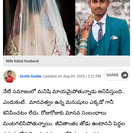
Wife Killed Husband
SHARE
Jyothi Gadda
Updated on:
Aug 04, 2025 | 3:21 PM
నేటి సమాజంలో మనిషి మాయమైపోతున్నాడు అనిపిస్తుంది..
ఎందుకంటే.. మానవత్వం ఉన్న మనుషులు ఎక్కడో గానీ
కనిపించటం లేదు. రోజురోజుకు మానవ సంబంధాలు
మంటగలిసిపోతున్నాయి. జీవితాంతం తోడు ఉంటానని పెద్దల