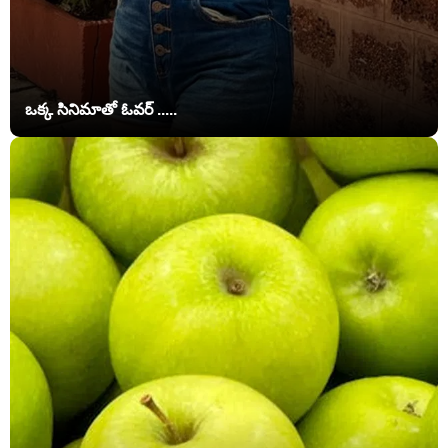
ఒక్క సినిమాతో ఓవర్ .....