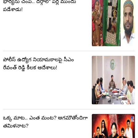
భార్యను చంపి.. దర్గాలో పీర్ల ముందు
పడేశాడు!
పోలీస్ ఉద్యోగ నియామకాలపై సీఎం
రేవంత్ రెడ్డి కీలక ఆదేశాలు!
ఒక్క మాట.. ఎంత మంట? ఆగమౌతోందిగా
తమిళనాట?