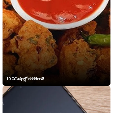
10 నిమిషాల్లో కరకరలాడే .....