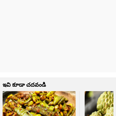
ఇవి కూడా చదవండి