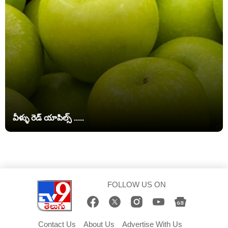
వీళ్ళు రెడ్ యాపిల్స్ .....
FOLLOW US ON
Contact Us
About Us
Advertise With Us