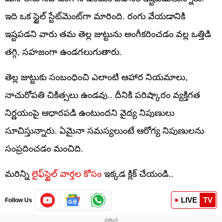
ఇది ఒక స్టైల్ స్టేట్‌మెంట్‌గా మారింది. రంగు వేయడానికి
ఇష్టపడని వారు తమ తెల్ల జుట్టును అంగీకరించడం వల్ల ఒత్తిడి
తగ్గి, సహజంగా ఉండగలుగుతారు.
తెల్ల జుట్టుకు సంబంధించి ఎలాంటి ఆహార నియమాలు,
నాచురోపతి చికిత్సలు ఉండవు.. దీనికి పరిష్కారం వ్యక్తిగత
నిర్ణయంపై ఆధారపడి ఉంటుందని వైద్య నిపుణులు
సూచిస్తున్నారు. ఏమైనా సమస్యలుంటే ఆరోగ్య నిపుణులను
సంప్రదించడం మంచిది.
మరిన్ని
లైఫ్‌స్టైల్ వార్తల కోసం
ఇక్కడ క్లిక్ చేయండి..
LIVE
TV
Follow Us