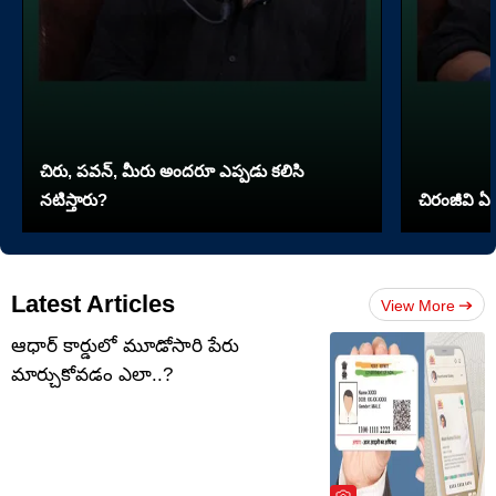
చిరు, పవన్, మీరు అందరూ ఎప్పడు కలిసి
నటిస్తారు?
చిరంజీవి ఏ 
Latest Articles
View More
ఆధార్ కార్డులో మూడోసారి పేరు
మార్చుకోవడం ఎలా..?