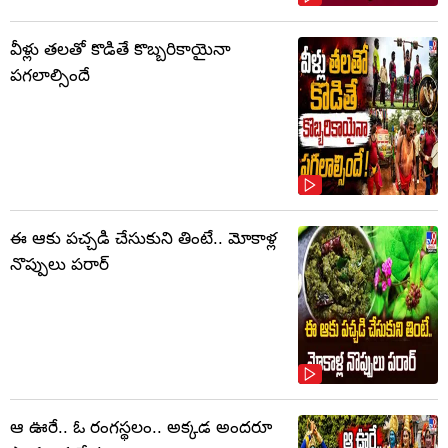
వీళ్లు తలతో కొడితే కొబ్బరికాయైనా
పగలాల్సిందే
ఈ ఆకు పచ్చడి చేసుకుని తింటే.. మోకాళ్ల
నొప్పులు పరార్‌
ఆ ఊరే.. ఓ రంగస్థలం.. అక్కడ అందరూ