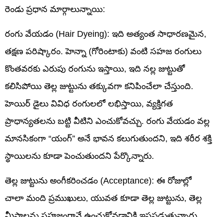
రెండు ప్రధాన మార్గాలున్నాయి:
రంగు వేయడం (Hair Dyeing): ఇది అత్యంత సాధారణమైన,
తక్షణ పరిష్కారం. హెన్నా (గోరింటాకు) వంటి సహజ రంగులు
కొంతవరకు ఎరుపు రంగును ఇస్తాయి, ఇది నల్ల జుట్టుతో
కలిసిపోయి తెల్ల జుట్టును తక్కువగా కనిపించేలా చేస్తుంది.
హెయిర్ డైలు వివిధ రంగులలో లభిస్తాయి, వ్యక్తిగత
ప్రాధాన్యతలను బట్టి వీటిని ఎంచుకోవచ్చు. రంగు వేయడం వల్ల
మానసికంగా “యంగ్” అనే భావన కలుగుతుందని, ఇది శరీర శక్తి
స్థాయిలను కూడా పెంచుతుందని పేర్కొన్నారు.
తెల్ల జుట్టును అంగీకరించడం (Acceptance): ఈ రోజుల్లో
చాలా మంది ప్రముఖులు, యువత కూడా తెల్ల జుట్టును, తెల్ల
మీసాలను సహజంగానే ఉంచుకోవడానికి ఇష్టపడుతున్నారు.