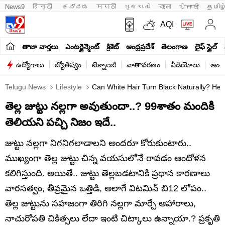
News9
हिन्दी 
ಕನ್ನಡ
मराठी
ગુજરાતી
বাংলা
ਪੰਜਾਬੀ
தமிழ
AQI
తాజా వార్తలు
ఎంటర్టైన్మెంట్
క్రికెట్
ఆంధ్రప్రదేశ్
తెలంగాణ
లైఫ్ స్టైల్
ఉద్యోగాలు
జ్యోతిష్యం
టెక్నాలజీ
వాతావరణం
వీడియోలు
అంతర
Telugu News
Lifestyle
Can White Hair Turn Black Naturally? Hea
తెల్ల జుట్టు నల్లగా అవుతుందా..? 99శాతం మందికి
తెలియని పచ్చి నిజం ఇదే..
జుట్టు నల్లగా నిగనిగలాడాలని అందరూ కోరుకుంటారు..
ముఖ్యంగా తెల్ల జుట్టు చిన్న వయసులోనే రావడం ఆందోళన
కలిగిస్తుంది. అయితే.. జుట్టు తెల్లబడటానికి ప్రధాన కారణాలు
వారసత్వం, తీవ్రమైన ఒత్తిడి, అలాగే విటమిన్ బి12 లోపం..
తెల్ల జుట్టును సహజంగా తిరిగి నల్లగా మార్చే ఆహారాలు,
నాచురోపతి చికిత్సలు లేదా ఇంటి చిట్కాలు ఉన్నాయా.? ప్రకృతి