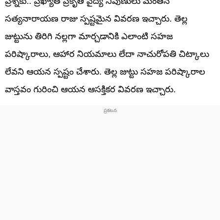
ప్రశ్నకు.. ప్రఖ్యాత ప్రకృతి వైద్య నిపుణులు మంతెన
సత్యనారాయణ రాజు స్పష్టమైన వివరణ ఇచ్చారు. తెల్ల
జుట్టును తిరిగి నల్లగా మార్చడానికి ఎలాంటి సహజ
పరిష్కారాలు, ఆహార నియమాలు లేదా నాచురోపతి చిట్కాలు
లేవని ఆయన స్పష్టం చేశారు. తెల్ల జుట్టు సహజ పరిష్కారాల
వాస్తవం గురించి ఆయన ఆసక్తికర వివరణ ఇచ్చారు.