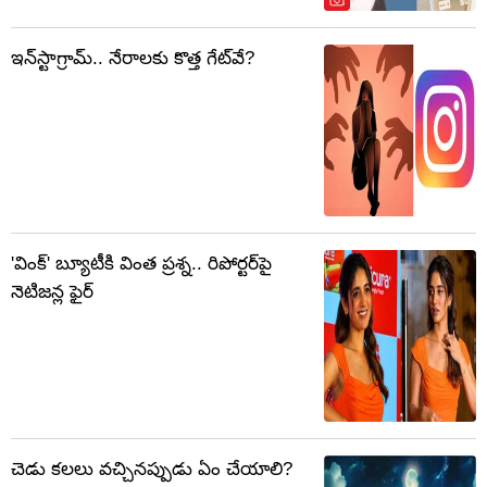
ఇన్‌స్టాగ్రామ్‌.. నేరాలకు కొత్త గేట్‌వే?
'వింక్' బ్యూటీకి వింత ప్రశ్న.. రిపోర్టర్‌పై
నెటిజన్ల ఫైర్
చెడు కలలు వచ్చినప్పుడు ఏం చేయాలి?