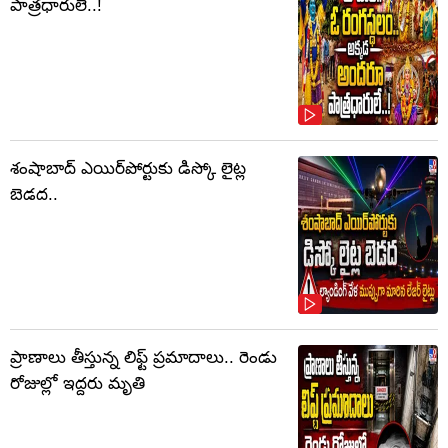
పాత్రధారులే..!
శంషాబాద్ ఎయిర్‌పోర్టుకు డిస్కో లైట్ల
బెడద..
ప్రాణాలు తీస్తున్న లిఫ్ట్‌ ప్రమాదాలు.. రెండు
రోజుల్లో ఇద్దరు మృతి