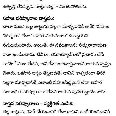
ఉత్పత్తి లేనప్పుడు జుట్టు తెల్లగా మిగిలిపోతుంది.
సహజ పరిష్కారాల వాస్తవం:
చాలా మంది తెల్ల జుట్టును నల్లగా మార్చడానికి అనేక “సహజ
చిట్కాలు” లేదా “ఆహార నియమాలు” ఉన్నాయని
నమ్ముతుంటారు. అయితే, ఈ నమ్మకాలను సత్యనారాయణ
రాజు ఖండించారు. టీవీలు, యూట్యూబ్‌లలో ప్రచారం చేసే
వాటిలో నిజం లేదని, అవి కేవలం అవాస్తవాలని ఆయన స్పష్టం
చేశారు. ఒకసారి జుట్టు తెల్లబడితే, దానిని శాశ్వతంగా తిరిగి
నల్లగా మార్చడానికి ఎలాంటి సహజసిద్ధమైన లేదా ఆహార
సంబంధిత పరిష్కారాలు లేవని ఆయన పునరుద్ఘాటించారు.
వాస్తవ పరిష్కారాలు – వ్యక్తిగత ఎంపిక:
తెల్ల జుట్టును కవర్ చేయడానికి లేదా దానిని అంగీకరించడానికి