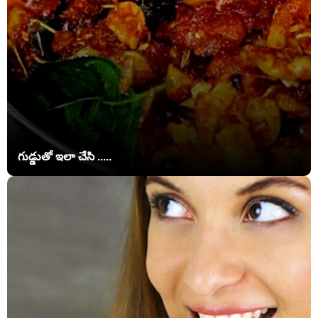
గుడ్డుతో ఇలా చేసి .....