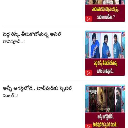
పెద్ద రిస్కే తీసుకోబోతున్న అనిల్
రావిపూడి..!
అన్నీ ఆగస్ట్‌లోనే.. టాలీవుడ్‌కు స్పెషల్
మంత్..!