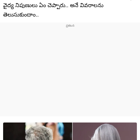
వైద్య నిపుణులు ఏం చెప్పారు.. అనే వివరాలను
తెలుసుకుందాం..