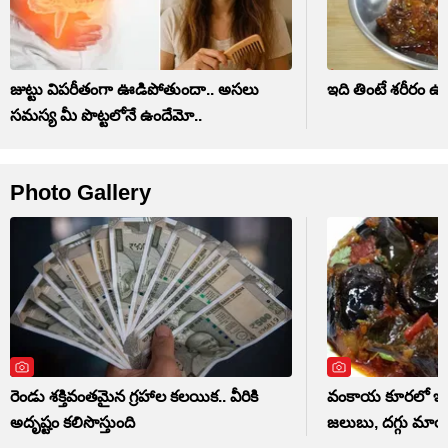
జుట్టు విపరీతంగా ఊడిపోతుందా.. అసలు
ఇది తింటే శరీరం ఉక
సమస్య మీ పొట్టలోనే ఉందేమో..
Photo Gallery
రెండు శక్తివంతమైన గ్రహాల కలయిక.. వీరికి
వంకాయ కూరలో ఇవి 
అదృష్టం కలిసొస్తుంది
జలుబు, దగ్గు మా