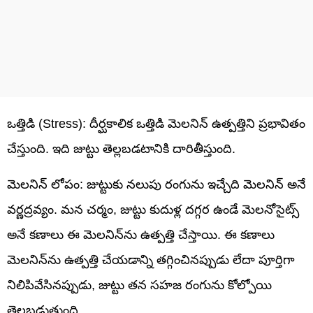
ఒత్తిడి (Stress): దీర్ఘకాలిక ఒత్తిడి మెలనిన్ ఉత్పత్తిని ప్రభావితం
చేస్తుంది. ఇది జుట్టు తెల్లబడటానికి దారితీస్తుంది.
మెలనిన్ లోపం: జుట్టుకు నలుపు రంగును ఇచ్చేది మెలనిన్ అనే
వర్ణద్రవ్యం. మన చర్మం, జుట్టు కుదుళ్ల దగ్గర ఉండే మెలనోసైట్స్
అనే కణాలు ఈ మెలనిన్‌ను ఉత్పత్తి చేస్తాయి. ఈ కణాలు
మెలనిన్‌ను ఉత్పత్తి చేయడాన్ని తగ్గించినప్పుడు లేదా పూర్తిగా
నిలిపివేసినప్పుడు, జుట్టు తన సహజ రంగును కోల్పోయి
తెల్లబడుతుంది.