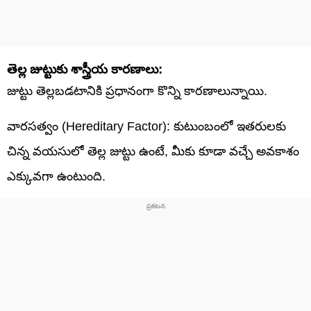
తెల్ల జుట్టుకు శాస్త్రీయ కారణాలు:
జుట్టు తెల్లబడటానికి ప్రధానంగా కొన్ని కారణాలున్నాయి.
వారసత్వం (Hereditary Factor): కుటుంబంలో ఇతరులకు
చిన్న వయసులో తెల్ల జుట్టు ఉంటే, మీకు కూడా వచ్చే అవకాశం
ఎక్కువగా ఉంటుంది.