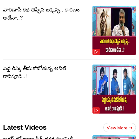
వారణాసి కథ చెప్పిన జక్కన్న.. కారణం
అదేనా..?
పెద్ద రిస్కే తీసుకోబోతున్న అనిల్
రావిపూడి..!
Latest Videos
View More