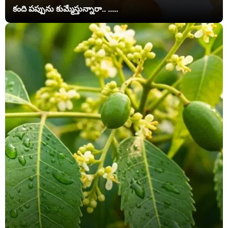
కంది పప్పును కుమ్మేస్తున్నారా.. .....