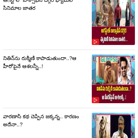
ఆగస్ట్ లో బాక్సాఫీస్ దగ్గర ఫ్యామిలీ
సినిమాల జాతర
నితిన్‌ను రుక్మిణి కాపాడుతుందా..?ఆ
హీరోపైనే ఆశలన్నీ..!
వారణాసి కథ చెప్పిన జక్కన్న.. కారణం
అదేనా..?