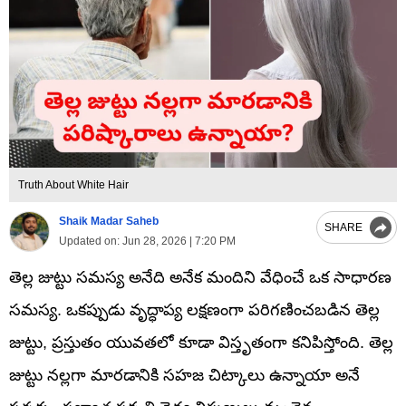
Truth About White Hair
Shaik Madar Saheb
SHARE
Updated on:
Jun 28, 2026 | 7:20 PM
తెల్ల జుట్టు సమస్య అనేది అనేక మందిని వేధించే ఒక సాధారణ
సమస్య. ఒకప్పుడు వృద్ధాప్య లక్షణంగా పరిగణించబడిన తెల్ల
జుట్టు, ప్రస్తుతం యువతలో కూడా విస్తృతంగా కనిపిస్తోంది. తెల్ల
జుట్టు నల్లగా మారడానికి సహజ చిట్కాలు ఉన్నాయా అనే