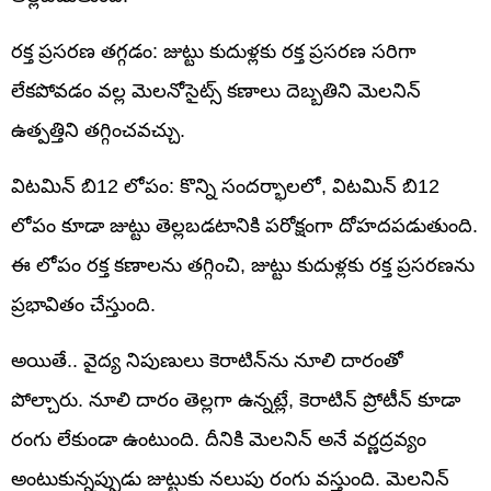
రక్త ప్రసరణ తగ్గడం: జుట్టు కుదుళ్లకు రక్త ప్రసరణ సరిగా
లేకపోవడం వల్ల మెలనోసైట్స్ కణాలు దెబ్బతిని మెలనిన్
ఉత్పత్తిని తగ్గించవచ్చు.
విటమిన్ బి12 లోపం: కొన్ని సందర్భాలలో, విటమిన్ బి12
లోపం కూడా జుట్టు తెల్లబడటానికి పరోక్షంగా దోహదపడుతుంది.
ఈ లోపం రక్త కణాలను తగ్గించి, జుట్టు కుదుళ్లకు రక్త ప్రసరణను
ప్రభావితం చేస్తుంది.
అయితే.. వైద్య నిపుణులు కెరాటిన్‌ను నూలి దారంతో
పోల్చారు. నూలి దారం తెల్లగా ఉన్నట్లే, కెరాటిన్ ప్రోటీన్ కూడా
రంగు లేకుండా ఉంటుంది. దీనికి మెలనిన్ అనే వర్ణద్రవ్యం
అంటుకున్నప్పుడు జుట్టుకు నలుపు రంగు వస్తుంది. మెలనిన్