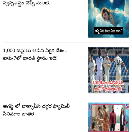
స్వప్నశాస్త్రం చెప్పే సులభ..
1,000 టెస్టులు ఆడిన ఏకైక దేశం..
టాప్-7లో భారత్ స్థానం ఇదే!
ఆగస్ట్ లో బాక్సాఫీస్ దగ్గర ఫ్యామిలీ
సినిమాల జాతర