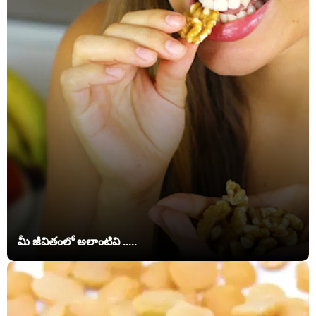
మీ జీవితంలో అలాంటివి .....