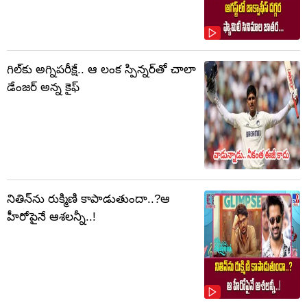
గిల్‌కు అగ్నిపరీక్షే.. ఆ లంక స్పిన్నర్‌తో చాలా
డేంజర్ అన్న కైఫ్
నితిన్‌ను రుక్మిణి కాపాడుతుందా..?ఆ
హీరోపైనే ఆశలన్నీ..!