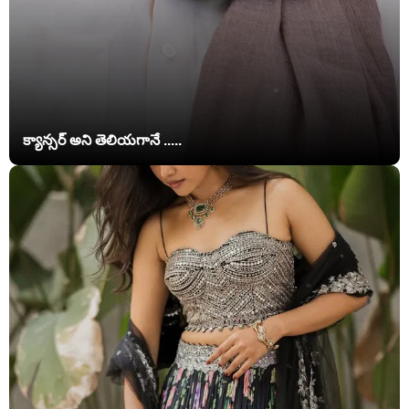
క్యాన్సర్ అని తెలియగానే .....