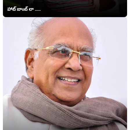
హాట్ బాంబ్ లా .....