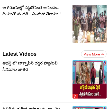
ఆ గిరిజనుల్లో పట్టలేనంత ఆనందం..
ధింసాతో సందడి.. ఎందుకో తెలుసా..!
Latest Videos
View More
ఆగస్ట్ లో బాక్సాఫీస్ దగ్గర ఫ్యామిలీ
సినిమాల జాతర