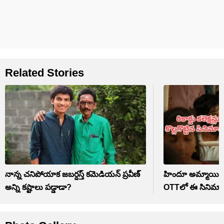
Related Stories
నాన్న చనిపోయాక జబర్దస్త్ కమెడియన్ ప్రవీణ్
హిందూ అమ్మాయి, ము
అన్ని కష్టాలు పడ్డాడా?
OTTలో ఈ సినిమా