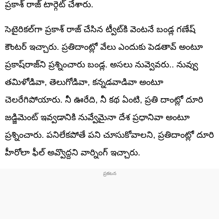
ప్రకాశ్ రాజ్‌ టార్గెట్ చేశారు.
సెటైరికల్‌గా ప్రకాశ్ రాజ్‌ చేసిన ట్వీట్‌కి వెంటనే బండ్ల గణేష్‌
కౌంటర్‌ ఇచ్చారు. ప్రతిదాంట్లో వేలు ఎందుకు పెడతావ్ అంటూ
ప్రకాష్‌రాజ్‌ని ప్రశ్నించారు బండ్ల. అసలు నువ్వెవరు.. నువ్వు
తమిళోడివా, తెలుగోడివా, కన్నడవాడివా అంటూ
చెలరేగిపోయారు. నీ ఊరేది, నీ కథ ఏంటి, ప్రతి దాంట్లో దూరి
జడ్జిమెంట్‌ ఇవ్వడానికి నువ్వేమైనా దేశ ప్రధానివా అంటూ
ప్రశ్నించారు. పనిలేకపోతే పని చూసుకోవాలని, ప్రతిదాంట్లో దూరి
హీరోలా ఫీల్‌ అవ్వొద్దని వార్నింగ్‌ ఇచ్చారు.