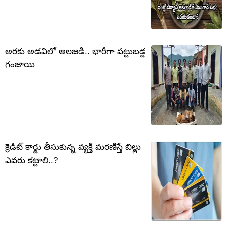
అరకు అడవిలో అలజడి.. భారీగా పట్టుబడ్డ
గంజాయి
క్రెడిట్ కార్డు తీసుకున్న వ్యక్తి మరణిస్తే బిల్లు
ఎవరు కట్టాలి..?