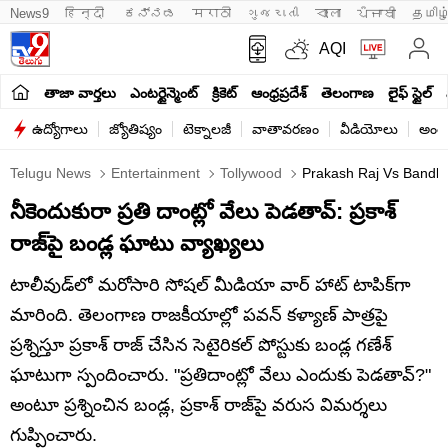
News9
हिन्दी 
ಕನ್ನಡ
मराठी
ગુજરાતી
বাংলা
ਪੰਜਾਬੀ
தமிழ
AQI
తాజా వార్తలు
ఎంటర్టైన్మెంట్
క్రికెట్
ఆంధ్రప్రదేశ్
తెలంగాణ
లైఫ్ స్టైల్
ఉద్యోగాలు
జ్యోతిష్యం
టెక్నాలజీ
వాతావరణం
వీడియోలు
అంతర
Telugu News
Entertainment
Tollywood
Prakash Raj Vs Bandla
నీకెందుకురా ప్రతి దాంట్లో వేలు పెడతావ్: ప్రకాశ్
రాజ్‌పై బండ్ల ఘాటు వ్యాఖ్యలు
టాలీవుడ్‌లో మరోసారి సోషల్ మీడియా వార్ హాట్ టాపిక్‌గా
మారింది. తెలంగాణ రాజకీయాల్లో పవన్ కళ్యాణ్ పాత్రపై
ప్రశ్నిస్తూ ప్రకాశ్ రాజ్ చేసిన సెటైరికల్ పోస్టుకు బండ్ల గణేశ్
ఘాటుగా స్పందించారు. "ప్రతిదాంట్లో వేలు ఎందుకు పెడతావ్?"
అంటూ ప్రశ్నించిన బండ్ల, ప్రకాశ్ రాజ్‌పై వరుస విమర్శలు
గుప్పించారు.