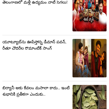
తెలంగాణలో మళ్లీ ఉద్యమం నాటి సెగలు!
యూట్యూబ్‌ను ఊపేస్తోన్న డీమాన్ పవన్,
రీతూ చౌదరీల రొమాంటిక్ సాంగ్
బిర్యానీ ఆకు కేవలం మసాలా కాదు.. ఇంటి
శుభానికి ప్రతీకగా ఎందుకు..