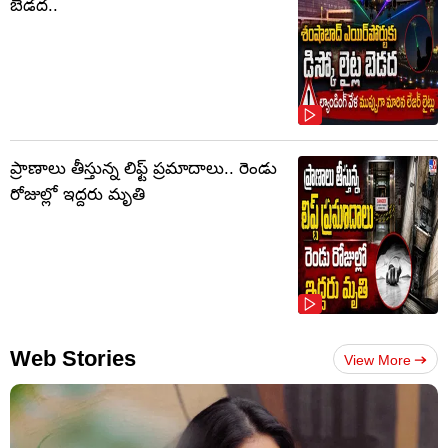
బెడద..
ప్రాణాలు తీస్తున్న లిఫ్ట్‌ ప్రమాదాలు.. రెండు
రోజుల్లో ఇద్దరు మృతి
Web Stories
View More