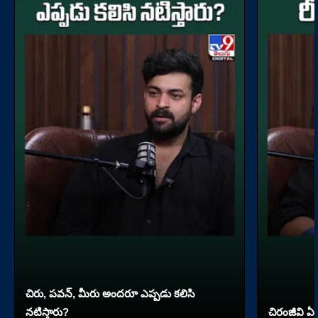
చిరు, పవన్, మీరు అందరూ ఎప్పడు కలిసి
నటిస్తారు?
చిరంజీవి ఏ 