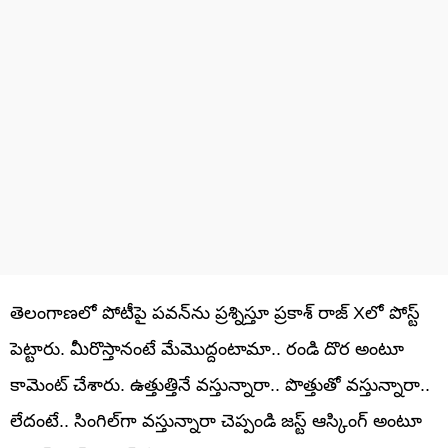
తెలంగాణలో పోటీపై పవన్‌ను ప్రశ్నిస్తూ ప్రకాశ్ రాజ్‌ Xలో పోస్ట్‌
పెట్టారు. మీరొస్తానంటే మేమొద్దంటామా.. రండి దొర అంటూ
కామెంట్‌ చేశారు. ఉత్తుత్తినే వస్తున్నారా.. పొత్తుతో వస్తున్నారా..
లేదంటే.. సింగిల్‌గా వస్తున్నారా చెప్పండి జస్ట్ ఆస్కింగ్‌ అంటూ