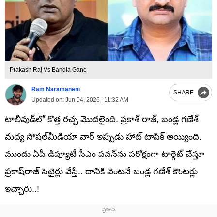
Prakash Raj Vs Bandla Gane
Ram Naramaneni
SHARE
Updated on:
Jun 04, 2026 | 11:32 AM
టాలీవుడ్‌లో కొత్త రచ్చ మొదలైంది. ప్రకాశ్ రాజ్, బండ్ల గణేశ్
మధ్య సోషల్‌మీడియా వార్‌ ఇప్పుడు హాట్‌ టాపిక్‌ అయ్యింది.
ముందు ఏపీ డిప్యూటీ సీఎం పవన్‌ను పరోక్షంగా టార్గెట్‌ చేస్తూ
ప్రకాష్‌రాజ్‌ సెటైర్లు వేస్తే.. దానికి వెంటనే బండ్ల గణేశ్ కౌంటర్లు
ఇచ్చారు..!