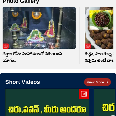
Photo Gallery
వర్షాల కోసం సింహాచలంలో వరుణ జప
గుడ్లు, పాల కన్నా మ
యాగం..
గిన్నెడు తింటే చాలు
Short Videos
View More