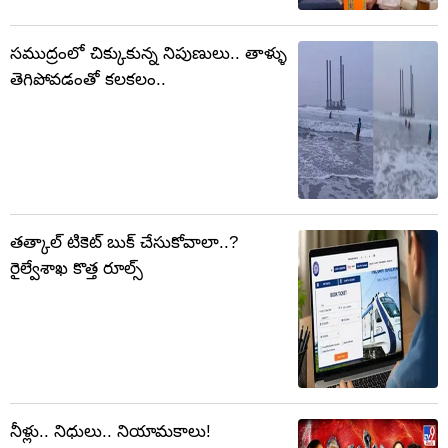
సముద్రంలో చిక్కుకున్న నిపుణులు.. తాళ్ళు
తెగిపోవడంతో కలకలం..
తత్కాల్ టికెట్ బుక్ చేసుకోవాలా..?
రైల్వేశాఖ కొత్త రూల్స్
నీళ్లు.. నిధులు.. నియామకాలు!