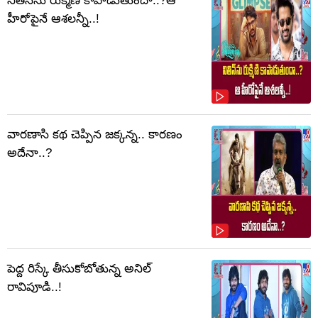
నితిన్‌ను రుక్మిణి కాపాడుతుందా..?ఆ
హీరోపైనే ఆశలన్నీ..!
వారణాసి కథ చెప్పిన జక్కన్న.. కారణం
అదేనా..?
పెద్ద రిస్కే తీసుకోబోతున్న అనిల్
రావిపూడి..!