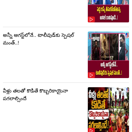
అన్నీ ఆగస్ట్‌లోనే.. టాలీవుడ్‌కు స్పెషల్
మంత్..!
వీళ్లు తలతో కొడితే కొబ్బరికాయైనా
పగలాల్సిందే