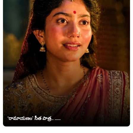
‘రామాయణం’ సీత పాత్ర.. .....