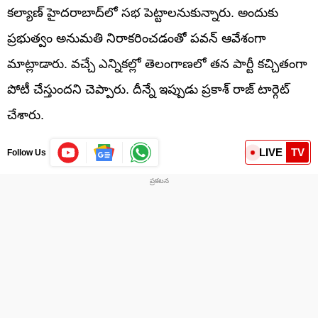
కల్యాణ్‌ హైదరాబాద్‌లో సభ పెట్టాలనుకున్నారు. అందుకు
ప్రభుత్వం అనుమతి నిరాకరించడంతో పవన్ ఆవేశంగా
మాట్లాడారు. వచ్చే ఎన్నికల్లో తెలంగాణలో తన పార్టీ కచ్చితంగా
పోటీ చేస్తుందని చెప్పారు. దీన్నే ఇప్పుడు ప్రకాశ్ రాజ్‌ టార్గెట్‌
చేశారు.
LIVE
TV
Follow Us