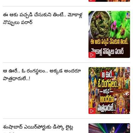
ఈ ఆకు పచ్చడి చేసుకుని తింటే.. మోకాళ్ల
నొప్పులు పరార్‌
ఆ ఊరే.. ఓ రంగస్థలం.. అక్కడ అందరూ
పాత్రధారులే..!
శంషాబాద్ ఎయిర్‌పోర్టుకు డిస్కో లైట్ల