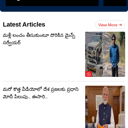
Latest Articles
View More
మళ్లీ లంచం తీసుకుంటూ దొరికిన మైన్స్
సర్వేయర్
మరో కొత్త వీడియోలో దేశ ప్రజలకు ప్రధాని
మోదీ పిలుపు.. ఈసారి..