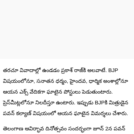
తరచూ వివాదాల్లో ఉండడం ప్రకాశ్ రాజ్‌కి అలవాటే. BJP
విషయంలోనూ, సనాతన ధర్మం, హైందవ, ధార్మిక అంశాల్లోనూ
ఆయన ఎక్స్‌ వేదికగా ఘాటైన పోస్టులు పెడుతుంటారు.
ప్రెస్‌మీట్లలోనూ నిలదీస్తూ ఉంటారు. ఇప్పుడు BJPకి మిత్రుడైన
పవన్ కల్యాణ్‌ విషయంలో ఆయన ఘాటైన విమర్శలు చేశారు.
తెలంగాణ ఆవిర్భావ దినోత్సవం సందర్భంగా జూన్‌ 2న పవన్