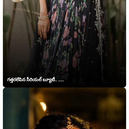
గత్తరలేపిన సీరియల్ బ్యూటీ.. .....