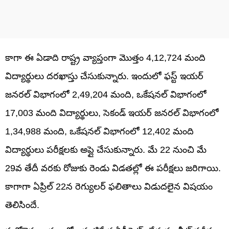
కాగా ఈ ఏడాది రాష్ట్ర వ్యాప్తంగా మొత్తం 4,12,724 మంది
విద్యార్థులు దరఖాస్తు చేసుకున్నారు. ఇందులో ఫస్ట్‌ ఇయర్‌
జనరల్‌ విభాగంలో 2,49,204 మంది, ఒకేషనల్‌ విభాగంలో
17,003 మంది విద్యార్థులు, సెకండ్ ఇయర్‌ జనరల్‌ విభాగంలో
1,34,988 మంది, ఒకేషనల్‌ విభాగంలో 12,402 మంది
విద్యార్థులు పరీక్షలకు అప్లై చేసుకున్నారు. మే 22 నుంచి మే
29వ తేదీ వరకు రోజుకు రెండు విడతల్లో ఈ పరీక్షలు జరిగాయి.
కాగాగా ఏప్రిల్‌ 22న రెగ్యులర్‌ ఫలితాలు విడుదలైన విషయం
తెలిసిందే.