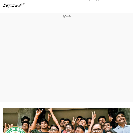
విధానంలో..