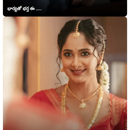
భార్యతో భర్త ఈ .....