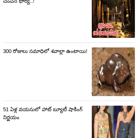
చంపిన భార్య..!
300 రోజులు సమాధిలో శవాల్లా ఉంటాయి!
51 ఏళ్ల వయసులో హాట్ బ్యూటీ షాకింగ్
నిర్ణయం