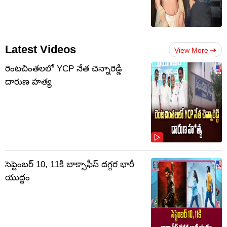
Latest Videos
View More
రెంటచింతలలో YCP నేత చెన్నారెడ్డి
దారుణ హత్య
సెప్టెంబర్‌ 10, 11కి బాక్సాఫీస్ దగ్గర భారీ
యుద్ధం