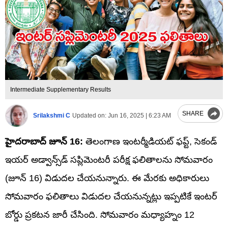
Intermediate Supplementary Results
SHARE
Srilakshmi C
Updated on:
Jun 16, 2025 | 6:23 AM
హైదరాబాద్‌ జూన్‌ 16:
తెలంగాణ ఇంటర్మీడియట్‌ ఫప్ట్, సెకండ్‌
ఇయర్‌ అడ్వాన్స్‌డ్‌ సప్లిమెంటరీ పరీక్ష ఫలితాలను సోమవారం
(జూన్ 16) విడుదల చేయనున్నారు. ఈ మేరకు అధికారులు
సోమవారం ఫలితాలు విడుదల చేయనున్నట్లు ఇప్పటికే ఇంటర్‌
బోర్డు ప్రకటన జారీ చేసింది. సోమవారం మధ్యాహ్నం 12