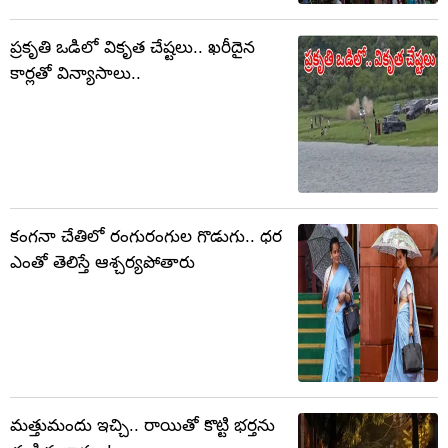
ప్రకృతి ఒడిలో వికృత చేష్టలు.. ఖరీదైన
కార్లతో విన్యాసాలు..
కంగనా చేతిలో రంగురంగుల గొడుగు.. ధర
ఎంతో తెలిస్తే ఆశ్చర్యపోతారు
మత్తుమందు ఇచ్చి.. రాయితో కొట్టి భర్తను