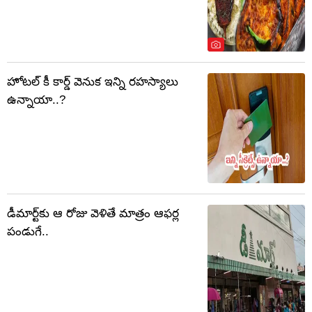
హోటల్ కీ కార్డ్ వెనుక ఇన్ని రహస్యాలు
ఉన్నాయా..?
డీమార్ట్‌కు ఆ రోజు వెళితే మాత్రం ఆఫర్ల
పండుగే..