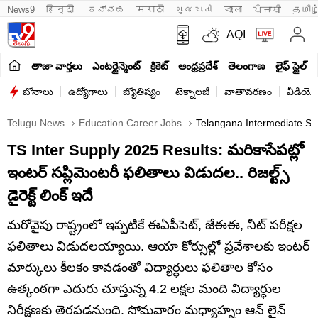
News9
हिन्दी 
ಕನ್ನಡ
मराठी
ગુજરાતી
বাংলা
ਪੰਜਾਬੀ
தமிழ
AQI
తాజా వార్తలు
ఎంటర్టైన్మెంట్
క్రికెట్
ఆంధ్రప్రదేశ్
తెలంగాణ
లైఫ్ స్టైల్
బోనాలు
ఉద్యోగాలు
జ్యోతిష్యం
టెక్నాలజీ
వాతావరణం
వీడియో
Telugu News
Education Career Jobs
Telangana Intermediate Su
TS Inter Supply 2025 Results: మరికాసేపట్లో
ఇంటర్‌ సప్లిమెంటరీ ఫలితాలు విడుదల.. రిజల్ట్స్‌
డైరెక్ట్‌ లింక్‌ ఇదే
మరోవైపు రాష్ట్రంలో ఇప్పటికే ఈఏపీసెట్‌, జేఈఈ, నీట్‌ పరీక్షల
ఫలితాలు విడుదలయ్యాయి. ఆయా కోర్సుల్లో ప్రవేశాలకు ఇంటర్‌
మార్కులు కీలకం కావడంతో విద్యార్ధులు ఫలితాల కోసం
ఉత్కంఠగా ఎదురు చూస్తున్న 4.2 లక్షల మంది విద్యార్ధుల
నిరీక్షణకు తెరపడనుంది. సోమవారం మధ్యాహ్నం ఆన్ లైన్