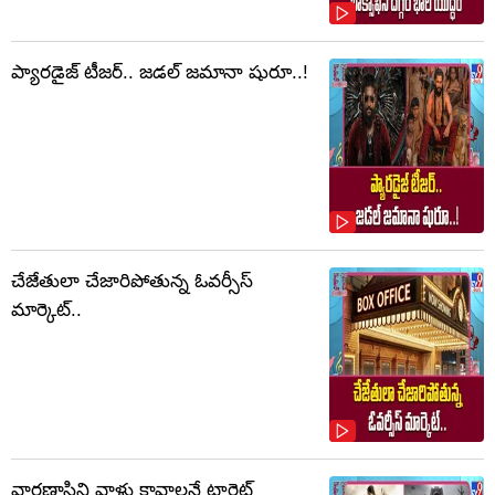
ప్యారడైజ్ టీజర్.. జడల్ జమానా షురూ..!
చేజేతులా చేజారిపోతున్న ఓవర్సీస్
మార్కెట్..
వారణాసిని వాళ్లు కావాలనే టార్గెట్