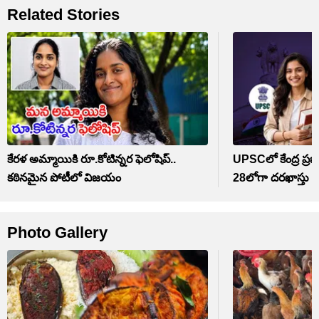
Related Stories
కేరళ అమ్మాయికి రూ.కోటిన్నర ఫెలోషిప్‌..
UPSCలో కేంద్ర ప్రభ
కఠినమైన పోటీలో విజయం
28లోగా దరఖాస్తు 
Photo Gallery