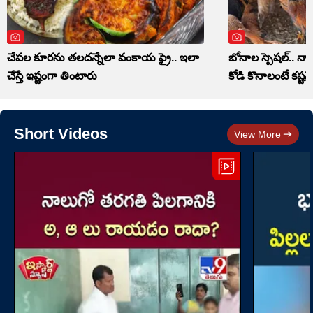
చేపల కూరను తలదన్నేలా వంకాయ ఫ్రై.. ఇలా
బోనాల స్పెషల్.. న
చేస్తే ఇష్టంగా తింటారు
కోడి కొనాలంటే కష్టమ
Short Videos
View More