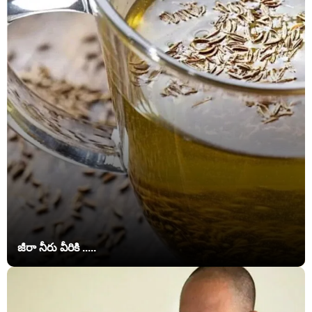
జీరా నీరు వీరికి .....