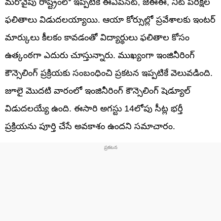
మరోవైపు రాష్ట్రంలో ఇప్పటికే ఈఏపీసెట్‌, జేఈఈ, నీట్‌ పరీక్షల
ఫలితాలు విడుదలయ్యాయి. ఆయా కోర్సుల్లో ప్రవేశాలకు ఇంటర్‌
మార్కులు కీలకం కావడంతో విద్యార్ధులు ఫలితాల కోసం
ఉత్కంఠగా ఎదురు చూస్తున్నారు. ముఖ్యంగా ఇంజినీరింగ్
కౌన్సెలింగ్ ప్రక్రియకు సంబంధించి ప్రకటన ఇప్పటికే వెలువడింది.
జూలై మొదటి వారంలో ఇంజినీరింగ్ కౌన్సెలింగ్ షెడ్యూల్
విడుదలయ్యే ఉంది. ఈసారి అగస్టు 14లోపు సీట్ల భర్తీ
ప్రక్రియను పూర్తి చేసే అవకాశం ఉందని సమాచారం.