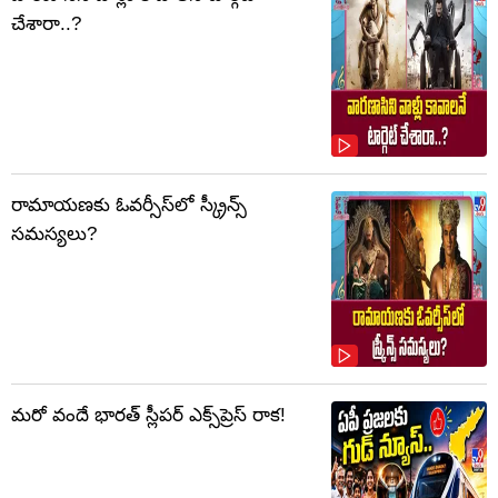
చేశారా..?
రామాయణకు ఓవర్సీస్‌లో స్క్రీన్స్
సమస్యలు?
మరో వందే భారత్ స్లీపర్ ఎక్స్‌ప్రెస్ రాక!