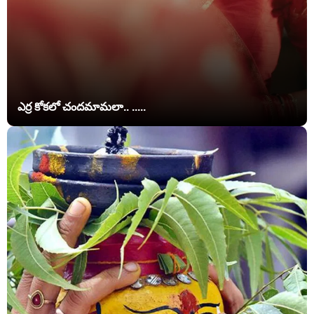
ఎర్ర కోకలో చందమామలా.. .....