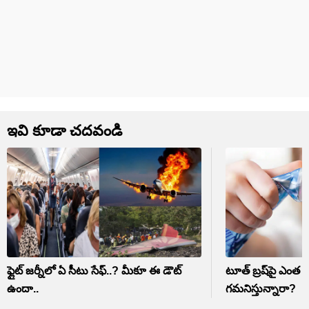
ఇవి కూడా చదవండి
ఫ్లైట్ జర్నీలో ఏ సీటు సేఫ్‌..? మీకూ ఈ డౌట్‌
టూత్ బ్రష్‌పై ఎంత పేస్
ఉందా..
గమనిస్తున్నారా?