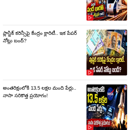
ప్లాస్టిక్‌ కరెన్సీపై కేంద్రం క్లారిటీ.. ఇక పేపర్‌
నోట్లు బంద్‌?
అంతరిక్షంలోకి 13.5 లక్షల మంది పేర్లు..
నాసా సరికొత్త ప్రయోగం!