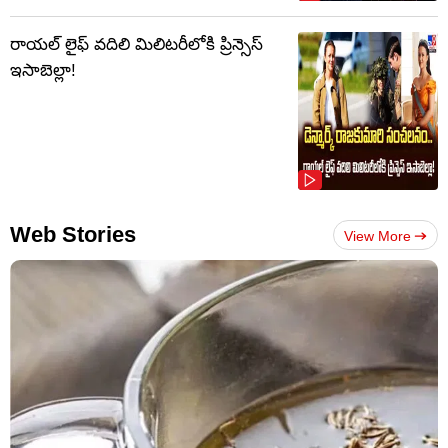
రాయల్ లైఫ్ వదిలి మిలిటరీలోకి ప్రిన్సెస్
ఇసాబెల్లా!
Web Stories
View More