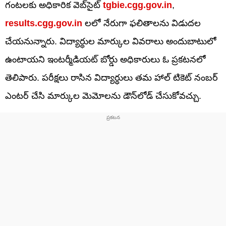
గంటలకు అధికారిక వెబ్‌సైట్‌
tgbie.cgg.gov.in
,
results.cgg.gov.in
లలో నేరుగా ఫలితాలను విడుదల
చేయనున్నారు. విద్యార్ధుల మార్కుల వివరాలు అందుబాటులో
ఉంటాయని ఇంటర్మీడియట్‌ బోర్డు అధికారులు ఓ ప్రకటనలో
తెలిపారు. పరీక్షలు రాసిన విద్యార్ధులు తమ హాల్‌ టికెట్‌ నంబర్
ఎంటర్‌ చేసి మార్కుల మెమోలను డౌన్‌లోడ్ చేసుకోవచ్చు.