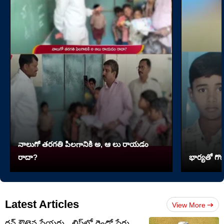
నాలుగో త‌ర‌గతి పిలగానికి అ, ఆ లు రాయ‌డం
రాదా?
భార్యతో గొడ
Latest Articles
View More
రన్ ఔటైన ప్లేయర్లు.. లిస్ట్‌లో రెండో పేరు