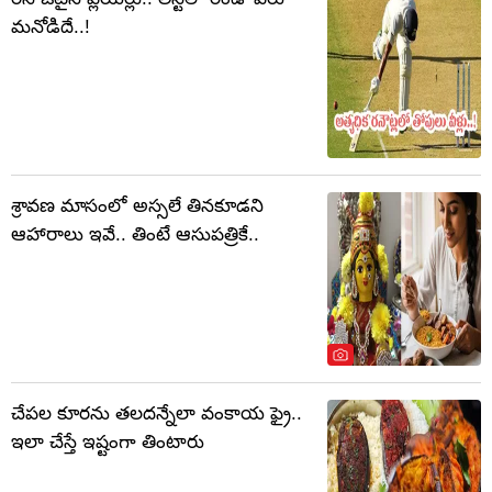
మనోడిదే..!
శ్రావణ మాసంలో అస్సలే తినకూడని
ఆహారాలు ఇవే.. తింటే ఆసుపత్రికే..
చేపల కూరను తలదన్నేలా వంకాయ ఫ్రై..
ఇలా చేస్తే ఇష్టంగా తింటారు