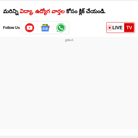
మరిన్ని
విద్యా, ఉద్యోగ వార్తల
కోసం క్లిక్‌ చేయండి.
LIVE
TV
Follow Us