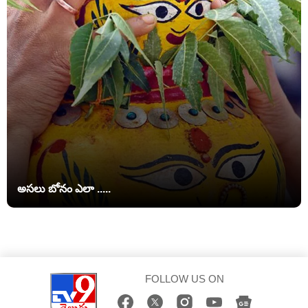
అసలు బోనం ఎలా .....
FOLLOW US ON