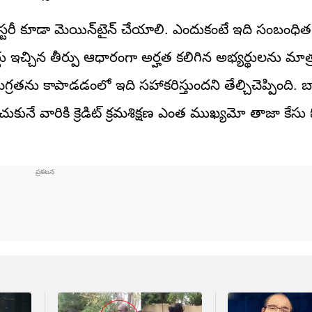
ిస్టరీ కూడా మెయిన్‌టైన్‌ చేయాలి. ఎందుకంటే ఇది సంబంధిత 
కోర్టు ఇచ్చిన తీర్పు ఆధారంగా అర్హత కలిగిన అభ్యర్థులను మాత
్రతను కాపాడడంలో ఇది సహాకరిస్తుందని తేల్చిచెప్పింది. బ్య
కునే వారికి క్రెడిట్ క్రమశిక్షణ ఎంత ముఖ్యమో తాజా కే