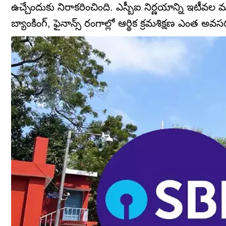
ఉచ్చేందుకు నిరాకరించింది. ఎస్బీఐ నిర్ణయాన్ని ఇటీవల మద
బ్యాంకింగ్, ఫైనాన్స్ రంగాల్లో ఆర్థిక క్రమశిక్షణ ఎంత అవస