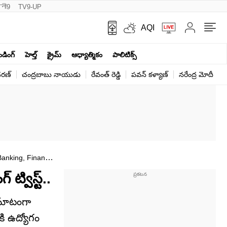
नी9
TV9-UP
AQI
ెండింగ్
హెల్త్‌
క్రైమ్
ఆధ్యాత్మికం
పాలిటిక్స్‌
ర‌ణ్‌
చంద్రబాబు నాయుడు
రేవంత్ రెడ్డి
పవన్ కళ్యాణ్
నరేంద్ర మోదీ
క
Banking, Finance
ట్విస్ట్..
మొహమాటంగా
ికి ఉద్యోగం