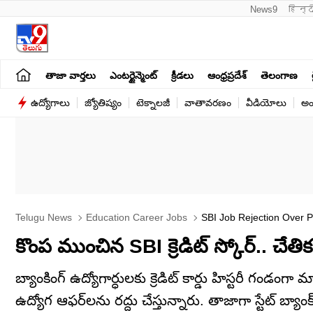
News9
हिन्द
తాజా వార్తలు
ఎంటర్టైన్మెంట్
క్రీడలు
ఆంధ్రప్రదేశ్
తెలంగాణ
ఉద్యోగాలు
జ్యోతిష్యం
టెక్నాలజీ
వాతావరణం
వీడియోలు
అం
Telugu News
Education Career Jobs
SBI Job Rejection Over P
Careers
కొంప ముంచిన SBI క్రెడిట్‌ స్కోర్.. చేతికం
బ్యాంకింగ్‌ ఉద్యోగార్ధులకు క్రెడిట్ కార్డు హిస్టరీ గండంగా
ఉద్యోగ ఆఫర్‌లను రద్దు చేస్తున్నారు. తాజాగా స్టేట్ బ్యాంక