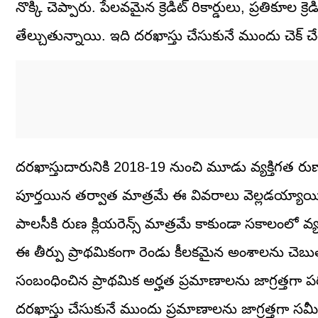
నొక్కి చెప్పారు. పేలవమైన క్రెడిట్ రికార్డులు, ప్రతికూల క్
తేల్చుతున్నాయి. ఇది దరఖాస్తు చేసుకునే ముందు చెక్‌
దరఖాస్తుదారునికి 2018-19 నుంచి మూడు వ్యక్తిగత రుణాలు
పూర్తయిన తర్వాత మాత్రమే ఈ వివరాలు వెల్లడయ్యాయి.
పాలసీకి రుణ క్లియరెన్స్ మాత్రమే కాకుండా సకాలంలో వ్యక్తిగ
ఈ తీర్పు ప్రాథమికంగా రెండు కీలకమైన అంశాలను చెబుత
సంబంధించిన ప్రాథమిక అర్హత ప్రమాణాలను జాగ్రత్తగా పర
దరఖాస్తు చేసుకునే ముందు ప్రమాణాలను జాగ్రత్తగా సమీక