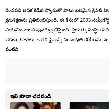
రెండవది అధిక క్రెడిట్ స్కోరుతో పాటు బలమైన క్రెడిట్ హ
క్రమశిక్షణను ప్రతిబింబిస్తుంది. ఈ కేసులో 2003 సుప్రీం
నియమించాలని పునరుద్ఘాటిస్తుంది. ప్రభుత్వ సంస్థల సమగ
CAలు, CFAలు, ఇతర ఫైనాన్స్ సంబంధిత కెరీర్‌లను ఎంచు
వంటిది.
ఇవి కూడా చదవండి