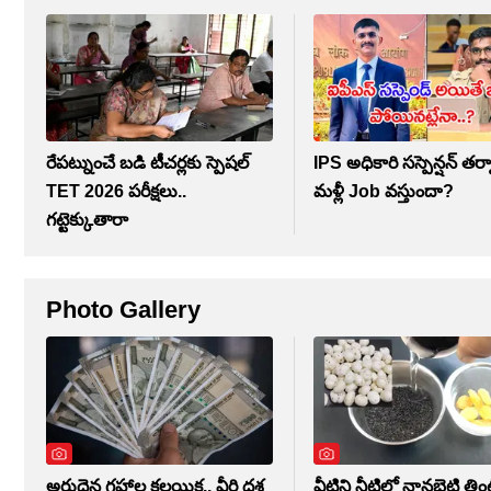
రేపట్నుంచే బడి టీచర్లకు స్పెషల్
IPS అధికారి సస్పెన్షన్ తర
TET 2026 పరీక్షలు..
మళ్లీ Job వస్తుందా?
గట్టెక్కుతారా
Photo Gallery
అరుదైన గ్రహాల కలయిక.. వీరి దశ
వీటిని నీటిలో నానబెట్టి తిం