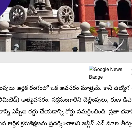
ిరిగి చెల్లింపులు ఆర్థిక రంగంలో ఒక అవసరం మాత్రమే. కానీ ఉద్యోగ
 లిమిటెడ్) అత్యవసరం. సక్రమంగాలేని చెల్లింపులు, రుణ డిఫాల
న్ని ఎస్బీఐ రద్దు చేయడాన్ని కోర్టు సమర్థించింది. ప్రజా ధనాన
 ఆర్థిక క్రమశిక్షణను ప్రదర్శించాలని జస్టిస్ ఎన్ మాల తీర్