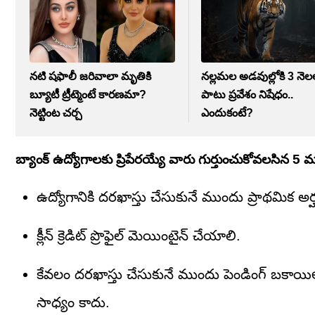
నటి షఫాలీ జరివాలా మృతికి
నల్లమల అడవుల్లోకి 3 నె
బ్యూటీ ట్రీట్మెంటే కారణమా?
పాటు ప్రవేశం నిషేధం..
నెట్టింట చర్చ
ఎందుకంటే?
బ్యాంక్ ఉద్యోగాలకు ప్రిపేరయ్యే వారు గుర్తుంచుకోవలసిన 
ఉద్యోగానికి దరఖాస్తు చేసుకునే ముందు ప్రాథమిక అర
క్లీన్ క్రెడిట్ ప్రొఫైల్ మెయింటైన్‌ చేయాలి.
కేవలం దరఖాస్తు చేసుకునే ముందు పెండింగ్ బకాయిలను 
సాధ్యం కాదు.