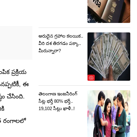
అరుదైన గ్రహాల కలయిక..
వీరి దశ తిరగడం పక్కా..
మీరున్నారా?
ిక ప్రక్రియ
నప్పటికీ, ఈ
తెలంగాణ ఇంజనీరింగ్
టం చేసింది.
సీట్ల భర్తీ 80% భర్తీ..
కి
19,102 సీట్లు ఖాళీ..!
రిత రంగాలలో