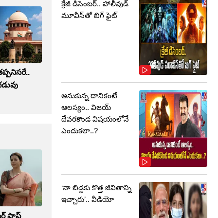
క్రేజీ డిసెంబర్‌.. హాలీవుడ్
మూవీస్‌తో బిగ్ ఫైట్‌
ప్పనిసరే..
 గడువు
అనుకున్న దానికంటే
ఆలస్యం.. విజయ్
దేవరకొండ విషయంలోనే
ఎందుకలా..?
‘నా బిడ్డకు కొత్త జీవితాన్ని
ఇచ్చారు’.. వీడియో