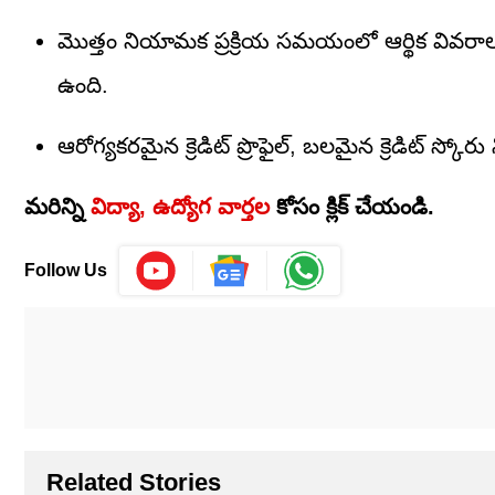
మొత్తం నియామక ప్రక్రియ సమయంలో ఆర్థిక వివరాల
ఉంది.
ఆరోగ్యకరమైన క్రెడిట్ ప్రొఫైల్, బలమైన క్రెడిట్ స్క
మరిన్ని
విద్యా, ఉద్యోగ వార్తల
కోసం క్లిక్‌ చేయండి.
Follow Us
Related Stories