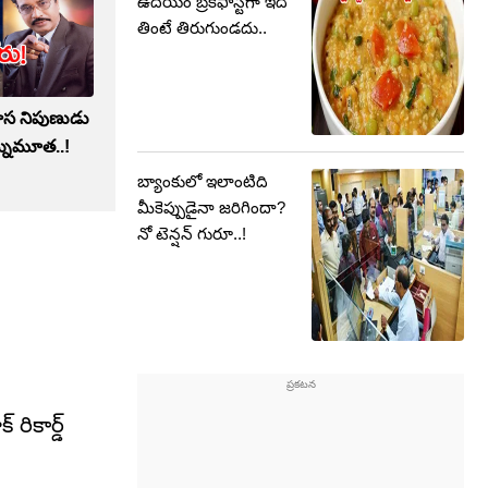
ఉదయం బ్రేక్‌ఫాస్ట్‌గా ఇది
తింటే తిరుగుండదు..
ికాస నిపుణుడు
న్నుమూత..!
బ్యాంకులో ఇలాంటిది
మీకెప్పుడైనా జరిగిందా?
నో టెన్షన్ గురూ..!
ికార్డ్‌