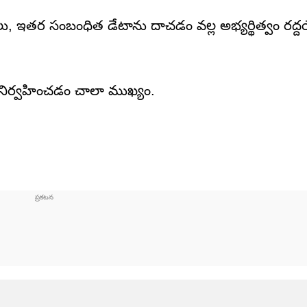
ు, ఇతర సంబంధిత డేటాను దాచడం వల్ల అభ్యర్థిత్వం రద్
ోరు నిర్వహించడం చాలా ముఖ్యం.