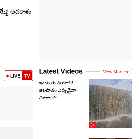
దయ్యే అవకాశం
Latest Videos
View More
LIVE
TV
ఇందూరు నయాగర
జలపాతం ఎప్పుడైనా
చూశారా?