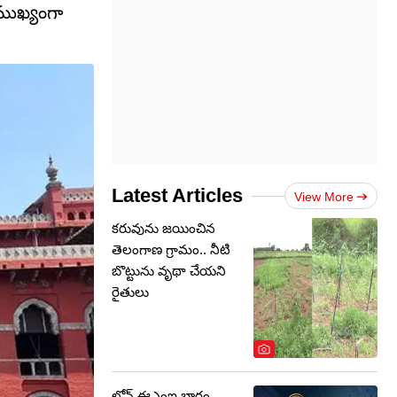
 ముఖ్యంగా
Latest Articles
View More
కరువును జయించిన
తెలంగాణ గ్రామం.. నీటి
బొట్టును వృథా చేయని
రైతులు
లోన్‌ ఈఎంఐ భారం