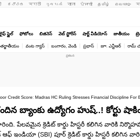
ी 
ಕನ್ನಡ
मराठी
ગુજરાતી
বাংলা
ਪੰਜਾਬੀ
தமிழ்
മലയാളം
म
లైఫ్ స్టైల్
ఫోటోలు
బిజినెస్
వెబ్ స్టోరీస్
షార్ట్ వీడియోస్
జాతీయం
ట్ర
తర్జాతీయం
వంట గ్యాస్
బంగారం, వెండి
ప్రభాస్
జూ. ఎన్టీఆర్
రామ్ చ‌
oor Credit Score: Madras HC Ruling Stresses Financial Discipline For 
దిన బ్యాంకు ఉద్యోగం హుష్‌..! కోర్టు షాకింగ్ 
 మారింది. పేలవమైన క్రెడిట్‌ కార్డు హిస్టరీ కలిగిన వారికి నిర్
్ ఆఫ్ ఇండియా (SBI) పూర్ క్రెడిట్‌ కార్డు హిస్టరీ కలిగిన వార