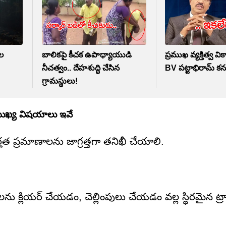
లల
బాలికపై కీచక ఉపాధ్యాయుడి
ప్రముఖ వ్యక్తిత్వ వ
నీచత్వం.. దేహశుద్ధి చేసిన
BV పట్టాభిరామ్‌ క
గ్రామస్థులు!
5 ముఖ్య విషయాలు ఇవే
్హత ప్రమాణాలను జాగ్రత్తగా తనిఖీ చేయాలి.
క్లియర్ చేయడం, చెల్లింపులు చేయడం వల్ల స్థిరమైన ట్రాక్ ర