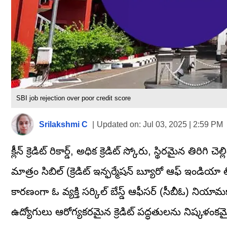
SBI job rejection over poor credit score
Srilakshmi C
|
Updated on:
Jul 03, 2025 | 2:59 PM
క్లీన్ క్రెడిట్ రికార్డ్, అధిక క్రెడిట్ స్కోరు, స్థిరమైన త
మాత్రం సిబిల్ (క్రెడిట్ ఇన్ఫర్మేషన్ బ్యూరో ఆఫ్ ఇండియా
కారణంగా ఓ వ్యక్తి సర్కిల్ బేస్డ్ ఆఫీసర్ (సీబీఓ) నియామకా
ఉద్యోగులు ఆరోగ్యకరమైన క్రెడిట్ పద్ధతులను నిష్కళంకమైన