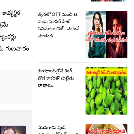
అభ్యర్ధిక
త్వరలో OTT నుంచి ఆ
రెండు సూపర్ హిట్
్రమే
సినిమాలు ఔట్.. వెంటనే
చూడండి
ాంకర్లు,
సు ఓ గుణపాఠం
కూరగాయల్లోనే కింగ్..
బోడ కాకరతో పుట్టెడు
లాభాలు..
మొనగాడు ఫుడ్..