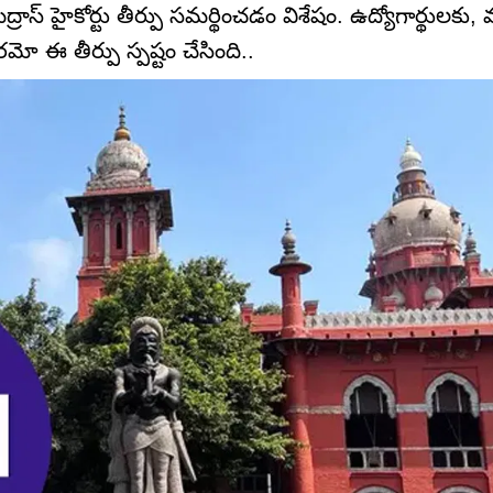
్రాస్ హైకోర్టు తీర్పు సమర్థించడం విశేషం. ఉద్యోగార్థులకు,
రమో ఈ తీర్పు స్పష్టం చేసింది..