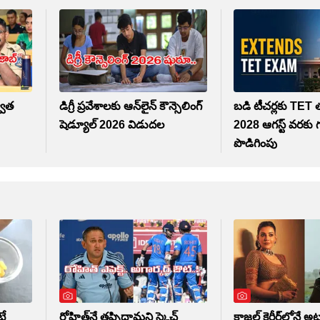
్వాత
డిగ్రీ ప్రవేశాలకు ఆన్‌లైన్ కౌన్సెలింగ్
బడి టీచర్లకు TET త
షెడ్యూల్ 2026 విడుదల
2028 ఆగస్ట్‌ వరకు
పొడిగింపు
టే
రోహిత్‌నే తప్పిద్దామని స్కెచ్
కాజల్ కెరీర్‏లోనే అట్టర్ ప్లాప్