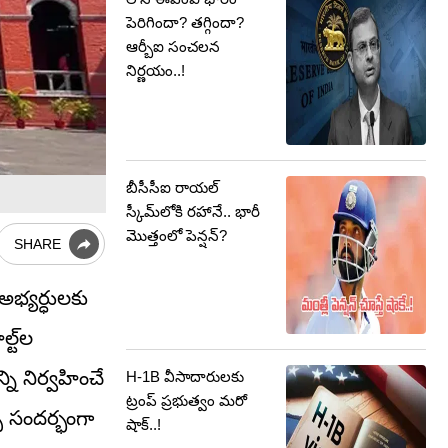
పెరిగిందా? తగ్గిందా?
ఆర్బీఐ సంచలన
నిర్ణయం..!
బీసీసీఐ రాయల్
స్కీమ్‌లోకి రహానే.. భారీ
మొత్తంలో పెన్షన్?
SHARE
 అభ్యర్ధులకు
్ట్‌ల
్ని నిర్వహించే
H-1B వీసాదారులకు
ట్రంప్ ప్రభుత్వం మరో
పు సందర్భంగా
షాక్..!