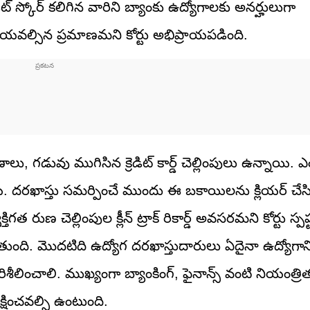
రెడిట్ స్కోర్‌ కలిగిన వారిని బ్యాంకు ఉద్యోగాలకు అనర్హులుగా
 చేయవల్సిన ప్రమాణమని కోర్టు అభిప్రాయపడింది.
, గడువు ముగిసిన క్రెడిట్ కార్డ్ చెల్లింపులు ఉన్నాయి. ఎంప
 దరఖాస్తు సమర్పించే ముందు ఈ బకాయిలను క్లియర్ చేసి
త రుణ చెల్లింపుల క్లీన్ ట్రాక్ రికార్డ్ అవసరమని కోర్టు స్పష్
ుంది. మొదటిది ఉద్యోగ దరఖాస్తుదారులు ఏదైనా ఉద్యోగాని
ిశీలించాలి. ముఖ్యంగా బ్యాంకింగ్, ఫైనాన్స్ వంటి నియంత్
్షించవల్సి ఉంటుంది.