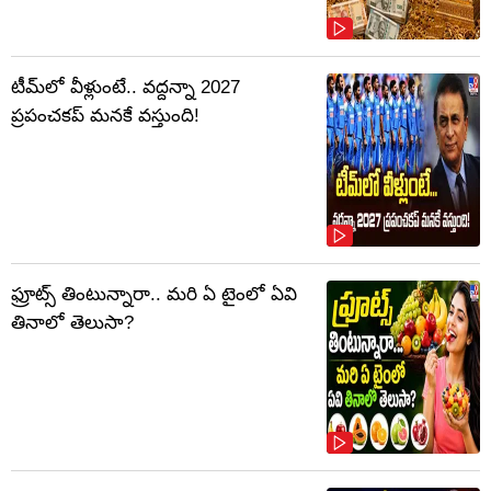
టీమ్‌లో వీళ్లుంటే.. వద్దన్నా 2027
ప్రపంచకప్‌ మనకే వస్తుంది!
ఫ్రూట్స్‌ తింటున్నారా.. మరి ఏ టైంలో ఏవి
తినాలో తెలుసా?