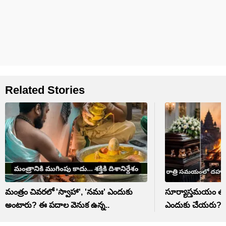
Related Stories
మంత్రం చివరలో 'స్వాహా', 'నమః' ఎందుకు
సూర్యాస్తమయం తర్
అంటారు? ఈ పదాల వెనుక ఉన్న..
ఎందుకు చేయరు? గర