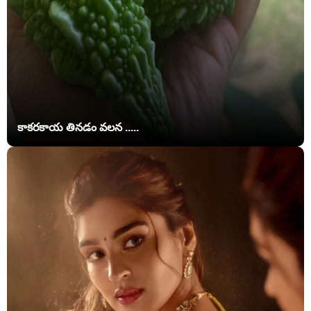
కాకరకాయ తినడం వలన .....