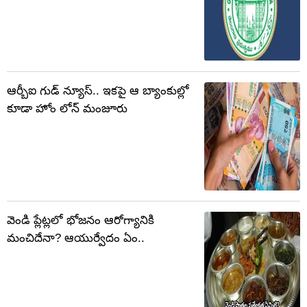
ఆర్బీఐ గుడ్ న్యూస్.. ఇకపై ఆ బ్యాంకుల్లో
కూడా హోం లోన్ మంజూరు
వెండి ప్లేట్లలో భోజనం ఆరోగ్యానికి
మంచిదేనా? ఆయుర్వేదం ఏం..