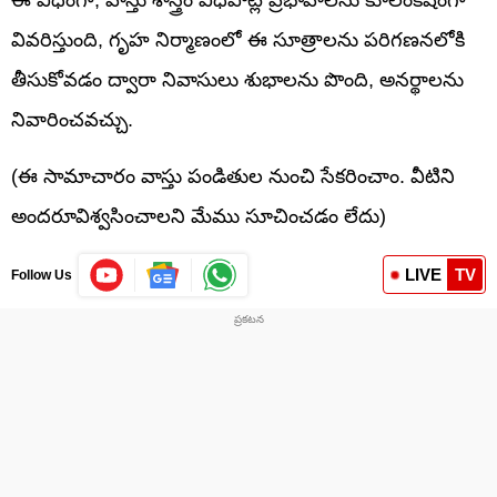
వివరిస్తుంది, గృహ నిర్మాణంలో ఈ సూత్రాలను పరిగణనలోకి
తీసుకోవడం ద్వారా నివాసులు శుభాలను పొంది, అనర్థాలను
నివారించవచ్చు.
(ఈ సామాచారం వాస్తు పండితుల నుంచి సేకరించాం. వీటిని
అందరూవిశ్వసించాలని మేము సూచించడం లేదు)
LIVE
TV
Follow Us