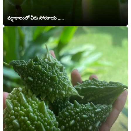
వర్షాకాలంలో వీరు సోరకాయ .....