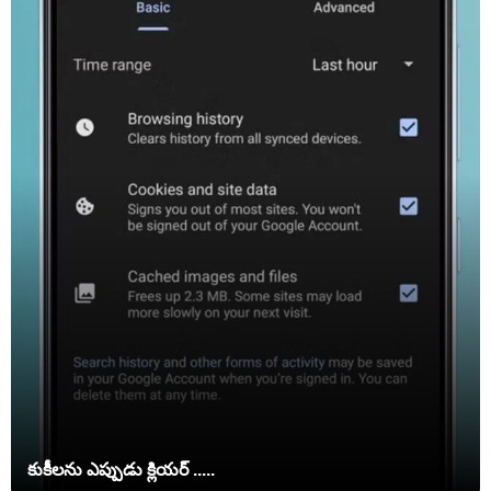
కుకీలను ఎప్పుడు క్లియర్ .....