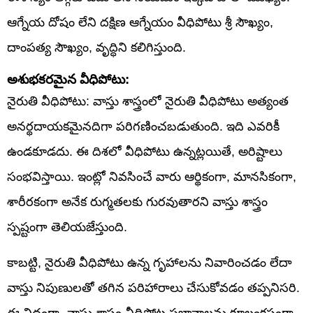
ఆగ్నేయ దోషం లేని దక్షిణ ఆగ్నేయం వీధిపోటు శ్రీ సౌఖ్యం,
దాంపత్య సౌఖ్యం, వృద్ధిని కలిగిస్తుంది.
అశుభకరమైన వీధిపోటు:
నైరుతి వీధిపోటు: వాస్తు శాస్త్రంలో నైరుతి వీధిపోటు అత్యంత
అనర్థదాయకమైనదిగా పరిగణించబడుతుంది. ఇది ఎవరికీ
ఉండకూడదు. ఈ దిశలో వీధిపోటు ఉన్నట్లయితే, అరిష్టాలు
సంభవిస్తాయి. ఇంట్లో నివసించే వారు ఆర్థికంగా, మానసికంగా,
శారీరకంగా అనేక రుగ్మతలకు గురవుతారని వాస్తు శాస్త్రం
స్పష్టంగా తెలియజేస్తుంది.
కాబట్టి, నైరుతి వీధిపోటు ఉన్న గృహాలను నివారించడం లేదా
వాస్తు నిపుణులతో తగిన పరిహారాలు చేసుకోవడం తప్పనిసరి.
ఈ విధంగా, వాస్తు శాస్త్రం వీధిపోట్ల ప్రభావాలను కూలంకషంగా