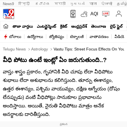
News9
हिन्दी 
ಕನ್ನಡ
मराठी
ગુજરાતી
বাংলা
ਪੰਜਾਬੀ
தமிழ
AQI
తాజా వార్తలు
ఎంటర్టైన్మెంట్
క్రికెట్
ఆంధ్రప్రదేశ్
తెలంగాణ
లైఫ్ స్టైల్
బోనాలు
ఉద్యోగాలు
జ్యోతిష్యం
టెక్నాలజీ
వాతావరణం
వీడియో
Telugu News
Astrology
Vastu Tips: Street Focus Effects On You
వీధి పోటు ఉంటే ఇంట్లో ఏం జరుగుతుంది..?
వాస్తు శాస్త్రం ప్రకారం, గృహానికి వీధి చూపు లేదా వీధిపోటు
శుభాలు లేదా అశుభాలను కలిగిస్తుంది. తూర్పు ఈశాన్యం,
ఉత్తర ఈశాన్యం, పశ్చిమ వాయువ్యం, దక్షిణ ఆగ్నేయం (దోషం
లేనప్పుడు) వంటి వీధిపోట్లు సానుకూల ప్రభావాలను
అందిస్తాయి. అయితే, నైరుతి వీధిపోటు మాత్రం అనేక
అనర్థాలకు దారితీస్తుంది.