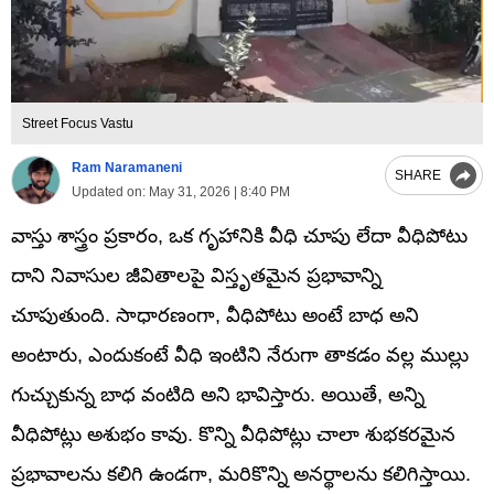
Street Focus Vastu
Ram Naramaneni
SHARE
Updated on:
May 31, 2026 | 8:40 PM
వాస్తు శాస్త్రం ప్రకారం, ఒక గృహానికి వీధి చూపు లేదా వీధిపోటు
దాని నివాసుల జీవితాలపై విస్తృతమైన ప్రభావాన్ని
చూపుతుంది. సాధారణంగా, వీధిపోటు అంటే బాధ అని
అంటారు, ఎందుకంటే వీధి ఇంటిని నేరుగా తాకడం వల్ల ముల్లు
గుచ్చుకున్న బాధ వంటిది అని భావిస్తారు. అయితే, అన్ని
వీధిపోట్లు అశుభం కావు. కొన్ని వీధిపోట్లు చాలా శుభకరమైన
ప్రభావాలను కలిగి ఉండగా, మరికొన్ని అనర్థాలను కలిగిస్తాయి.