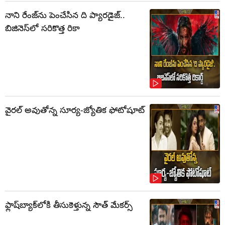
నాని రేంజ్‌ను పెంచేసిన ది ప్యారడైజ్..
బిజినెస్‌లో సరికొత్త రికా
వైరల్ అవుతోన్న సూర్య-జ్యోతిక ఫోటోషూట్
ఫ్లాష్‌బ్యాక్‌లోకి తీసుకెళ్తున్న సౌత్‌ మేకర్స్‌