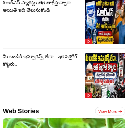
ఓఆర్‌ఎస్‌ ప్యాకెట్లు తెగ తాగేస్తున్నారా..
అయితే ఇది తెలుసుకోండి
మీ బండికి ఇన్సూరెన్స్ లేదా.. ఇక పెట్రోల్
కొట్టరు..
Web Stories
View More