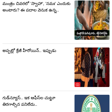
మంత్రం చివరలో 'స్వాహా', 'నమః' ఎందుకు
అంటారు? ఈ పదాల వెనుక ఉన్న..
అప్పట్లో క్రేజీ హీరోయిన్.. ఇప్పుడు
గుడ్‌న్యూస్.. ఇక ఆఫీస్‌ల చుట్టూ
తిరగాల్సిన పనిలేదు..