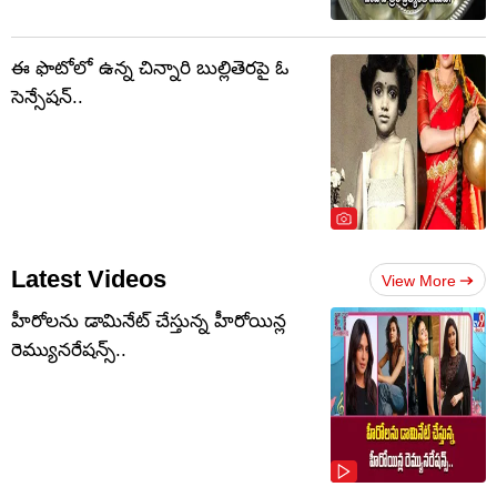
ఈ ఫొటోలో ఉన్న చిన్నారి బుల్లితెరపై ఓ
సెన్సేషన్..
Latest Videos
View More
హీరోలను డామినేట్ చేస్తున్న హీరోయిన్ల
రెమ్యునరేషన్స్..