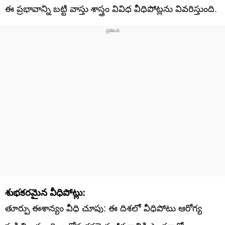
ఈ ప్రభావాన్ని బట్టి వాస్తు శాస్త్రం వివిధ వీధిపోట్లను వివరిస్తుంది.
శుభకరమైన వీధిపోట్లు:
తూర్పు ఈశాన్యం వీధి చూపు: ఈ దిశలో వీధిపోటు ఆరోగ్య