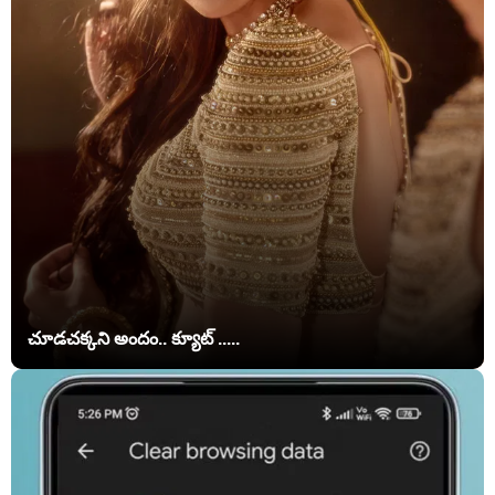
చూడచక్కని అందం.. క్యూట్ .....