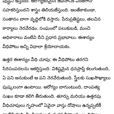
పుష్టిని ఇస్తుంది. ఆరోగ్యకరమైన జీవనానికి ఎంతగానో
సహకరిస్తుందని శాస్త్రం తెలియజేస్తుంది. అంతేకాకుండా,
సంతానం బాగా వృద్ధిలోకి వస్తారు. పేరుప్రతిష్టలు, తలచిన
కార్యాలు నెరవేరడం, సంఘంలో పలుకుబడి, మంచి
అధికారాలు వంటివి దీని ప్రధాన ప్రభావాలు. ఈశాన్యం
వీధిపోటు అన్ని విధాలా శ్రేయోదాయకం.
ఉత్తర ఈశాన్యం వీధి చూపు: ఈ వీధిపోటు తరగని
సిరిసంపదలను ఆకర్షిస్తుంది. విశిష్టమైన ధనప్రాప్తి కలుగుతుంది,
ఏ పని అనుకుంటే ఆ పని నెరవేరుతుంది. స్త్రీలకు సుఖసౌఖ్యాలు
పుష్కలంగా ఉంటాయి. ఆరోగ్యం బాగుంటుంది, దాంపత్య
సుఖం కూడా కలిగి తీరుతుంది. తూర్పు మరియు ఉత్తరపు
వీధిచూపులు గృహంలో ఏవైనా వాస్తు దోషాలు ఉన్నప్పటికీ