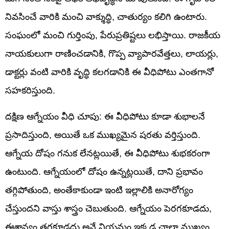
నివసించే వారికి మంచి వాక్శుద్ధి, చాతుర్యం కలిగి ఉంటారు.
సంఘంలో మంచి గుర్తింపు, పేరుప్రతిష్టలు లభిస్తాయి. రాజకీయ
నాయకులుగా రాణించడానికి, గొప్ప వ్యాపారవేత్తలు, లాయర్లు,
డాక్టర్లు వంటి వారికి వృద్ధి కలగడానికి ఈ వీధిపోటు ఎంతగానో
సహకరిస్తుంది.
దక్షిణ ఆగ్నేయం వీధి చూపు: ఈ వీధిపోటు కూడా శుభాలనే
ప్రసాదిస్తుంది, అయితే ఒక ముఖ్యమైన షరతు వర్తిస్తుంది.
ఆగ్నేయ దోషం గనుక లేనట్లయితే, ఈ వీధిపోటు శుభకరంగా
ఉంటుంది. ఆగ్నేయంలో దోషం ఉన్నట్లయితే, దాని ప్రభావం
తగ్గిపోతుంది, అంతేకాకుండా ఇంటి ఇల్లాలికి అనారోగ్యం
చేస్తుందని వాస్తు శాస్త్రం చెబుతుంది. ఆగ్నేయం పెరగకూడదు,
ఈశాన్యం తగ్గకూడదు అనే నియమం ఇక్కడ చాలా ముఖ్యం.