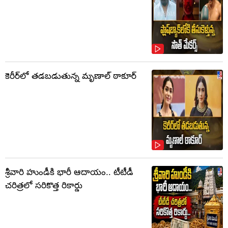
కెరీర్‌లో తడబడుతున్న మృణాల్ ఠాకూర్
శ్రీవారి హుండీకి భారీ ఆదాయం.. టీటీడీ
చరిత్రలో సరికొత్త రికార్డు