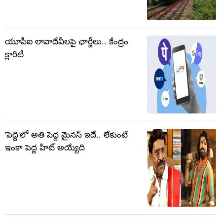
యూపీఐ లావాదేవీలపై ఛార్జీలు.. కేంద్రం
క్లారిటీ
'పెద్ది'లో అతి పెద్ద మైనస్ ఇదే.. లేకుంటే
ఇంకా పెద్ద హిట్ అయ్యేది