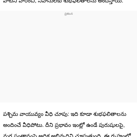
వాటిని హరించి, నివాసులకు శుభఫలితాలను అందిస్తాయి.
పశ్చిమ వాయువ్యం వీధి చూపు: ఇది కూడా శుభఫలితాలను
అందించే వీధిపోటు. దీని ప్రభావం ఇంట్లో ఉండే పురుషులపై,
మగ సంతానంపై అధిక అభివృద్ధిని చూపుతుంది. ఈ గృహంలో