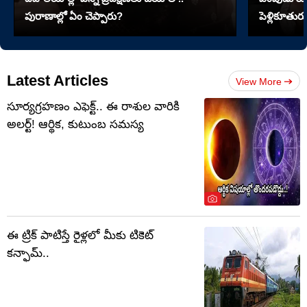
పురాణాల్లో ఏం చెప్పారు?
పెళ్లికూతురు
Latest Articles
View More
సూర్యగ్రహణం ఎఫెక్ట్.. ఈ రాశుల వారికి
అలర్ట్! ఆర్థిక, కుటుంబ సమస్య
ఈ ట్రిక్ పాటిస్తే రైళ్లలో మీకు టికెట్
కన్ఫామ్..