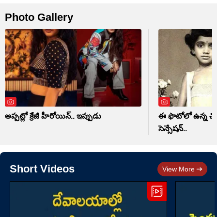
Photo Gallery
అప్పట్లో క్రేజీ హీరోయిన్.. ఇప్పుడు
ఈ ఫొటోలో ఉన్న చిన్
సెన్సేషన్..
Short Videos
View More