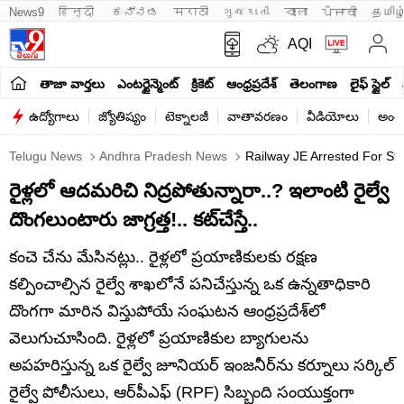
News9
हिन्दी 
ಕನ್ನಡ
मराठी
ગુજરાતી
বাংলা
ਪੰਜਾਬੀ
தமிழ
AQI
తాజా వార్తలు
ఎంటర్టైన్మెంట్
క్రికెట్
ఆంధ్రప్రదేశ్
తెలంగాణ
లైఫ్ స్టైల్
ఉద్యోగాలు
జ్యోతిష్యం
టెక్నాలజీ
వాతావరణం
వీడియోలు
అంతర
Telugu News
Andhra Pradesh News
Railway JE Arrested For Ste
రైళ్లలో ఆదమరిచి నిద్రపోతున్నారా..? ఇలాంటి రైల్వే
దొంగలుంటారు జాగ్రత్త!.. కట్‌చేస్తే..
కంచె చేను మేసినట్లు.. రైళ్లలో ప్రయాణికులకు రక్షణ
కల్పించాల్సిన రైల్వే శాఖలోనే పనిచేస్తున్న ఒక ఉన్నతాధికారి
దొంగగా మారిన విస్తుపోయే సంఘటన ఆంధ్రప్రదేశ్‌లో
వెలుగుచూసింది. రైళ్లలో ప్రయాణికుల బ్యాగులను
అపహరిస్తున్న ఒక రైల్వే జూనియర్ ఇంజనీర్‌ను కర్నూలు సర్కిల్
రైల్వే పోలీసులు, ఆర్‌పీఎఫ్ (RPF) సిబ్బంది సంయుక్తంగా