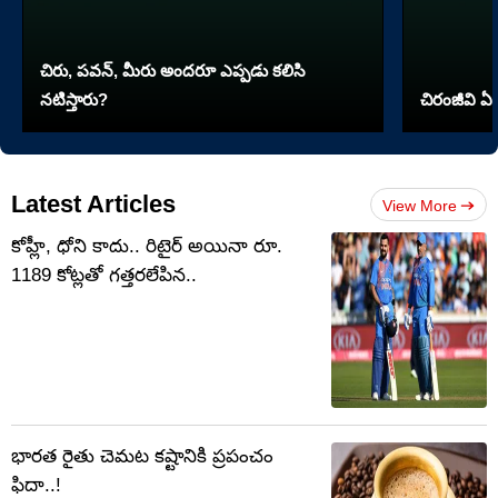
చిరు, పవన్, మీరు అందరూ ఎప్పడు కలిసి
నటిస్తారు?
చిరంజీవి ఏ 
Latest Articles
View More
కోహ్లీ, ధోని కాదు.. రిటైర్ అయినా రూ.
1189 కోట్లతో గత్తరలేపిన..
భారత రైతు చెమట కష్టానికి ప్రపంచం
ఫిదా..!