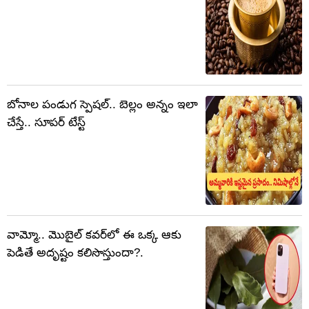
బోనాల పండుగ స్పెషల్.. బెల్లం అన్నం ఇలా
చేస్తే.. సూపర్ టేస్ట్
వామ్మో.. మొబైల్ కవర్‌లో ఈ ఒక్క ఆకు
పెడితే అదృష్టం కలిసొస్తుందా?.