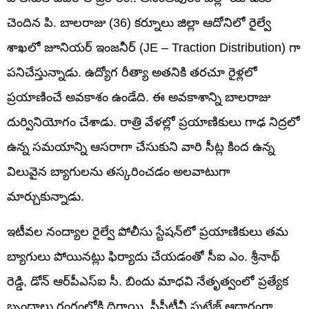
చెందిన పి. బాలరాజు (36) కర్నూలు జిల్లా ఆదోనిలో రైల్వే
శాఖలో జూనియర్ ఇంజనీర్ (JE – Traction Distribution) గా
పనిచేస్తున్నాడు. ఉద్యోగ రీత్యా అతనికి తరచూ రైళ్లలో
ప్రయాణించే అవకాశం ఉండేది. ఈ అవకాశాన్ని బాలరాజు
దుర్వినియోగం చేశాడు. రాత్రి వేళల్లో ప్రయాణికులు గాఢ నిద్రలో
ఉన్న సమయాన్ని ఆసరాగా చేసుకుని వారి సీట్ల కింద ఉన్న
విలువైన బ్యాగులను తస్కరించడం అలవాటుగా
మార్చుకున్నాడు.
ఇటీవల నంద్యాల రైల్వే పోలీసు స్టేషన్‌లో ప్రయాణికులు తమ
బ్యాగులు పోయినట్లు ఫిర్యాదు చేయడంతో సీఐ ఎం. శ్రీనాథ్
రెడ్డి, డోన్ ఆర్‌పీఎస్ఐ సీ. బిందు మాధవి నేతృత్వంలో ప్రత్యేక
బృందాలు రంగంలోకి దిగాయి. సీసీటీవీ ఫుటేజ్ ఆధారంగా