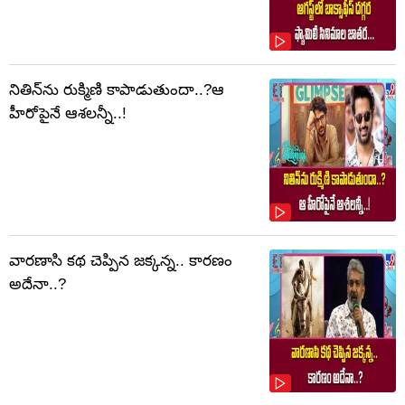
నితిన్‌ను రుక్మిణి కాపాడుతుందా..?ఆ
హీరోపైనే ఆశలన్నీ..!
వారణాసి కథ చెప్పిన జక్కన్న.. కారణం
అదేనా..?