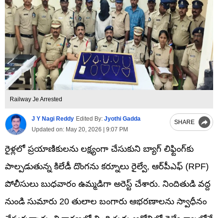
Railway Je Arrested
J Y Nagi Reddy
Edited By:
Jyothi Gadda
SHARE
Updated on:
May 20, 2026 | 9:07 PM
రైళ్లలో ప్రయాణికులను లక్ష్యంగా చేసుకుని బ్యాగ్ లిఫ్టింగ్‌కు
పాల్పడుతున్న కిలేడీ దొంగను కర్నూలు రైల్వే, ఆర్‌పీఎఫ్ (RPF)
పోలీసులు బుధవారం ఉమ్మడిగా అరెస్ట్ చేశారు. నిందితుడి వద్ద
నుండి సుమారు 20 తులాల బంగారు ఆభరణాలను స్వాధీనం