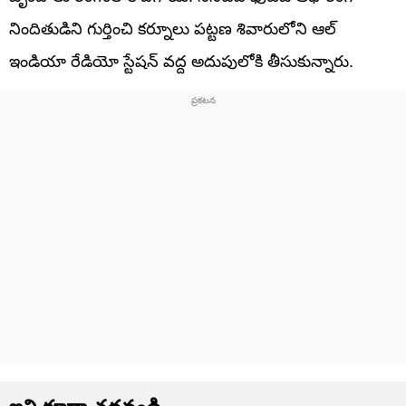
నిందితుడిని గుర్తించి కర్నూలు పట్టణ శివారులోని ఆల్
ఇండియా రేడియో స్టేషన్ వద్ద అదుపులోకి తీసుకున్నారు.