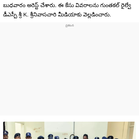
బుధవారం అరెస్ట్ చేశారు. ఈ కేసు వివరాలను గుంతకల్ రైల్వే
డీఎస్పీ శ్రీ K. శ్రీనివాసచారి మీడియాకు వెల్లడించారు.