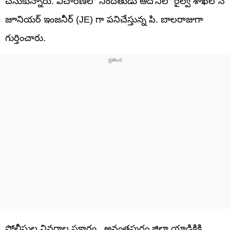
చేసుకున్నారు. విచారణలో నిందితుడు ఆదోనిలో రైల్వే శాఖలోనే
జూనియర్ ఇంజనీర్ (JE) గా పనిచేస్తున్న పి. బాలరాజుగా
గుర్తించారు.
పోలీసుల వివరాల ప్రకారం.. అనంతపురం జిల్లా యాడికికి