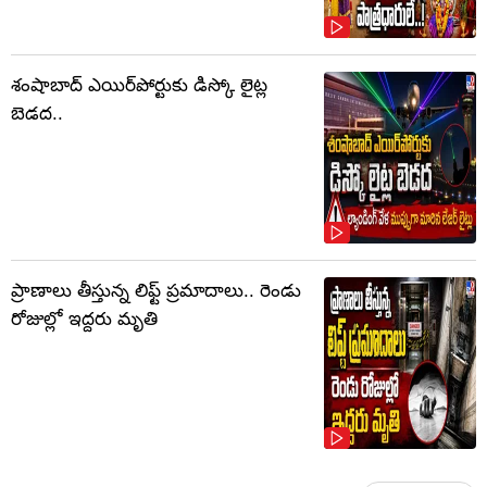
శంషాబాద్ ఎయిర్‌పోర్టుకు డిస్కో లైట్ల
బెడద..
ప్రాణాలు తీస్తున్న లిఫ్ట్‌ ప్రమాదాలు.. రెండు
రోజుల్లో ఇద్దరు మృతి