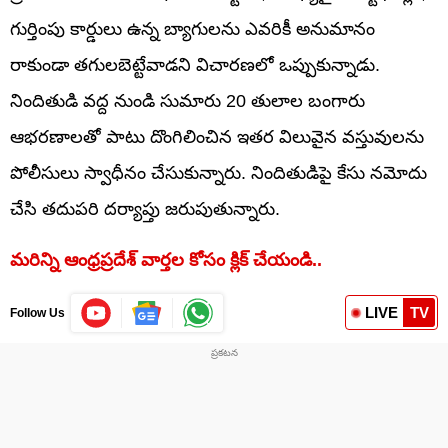
గుర్తింపు కార్డులు ఉన్న బ్యాగులను ఎవరికీ అనుమానం
రాకుండా తగులబెట్టేవాడని విచారణలో ఒప్పుకున్నాడు.
నిందితుడి వద్ద నుండి సుమారు 20 తులాల బంగారు
ఆభరణాలతో పాటు దొంగిలించిన ఇతర విలువైన వస్తువులను
పోలీసులు స్వాధీనం చేసుకున్నారు. నిందితుడిపై కేసు నమోదు
చేసి తదుపరి దర్యాప్తు జరుపుతున్నారు.
మరిన్ని ఆంధ్రప్రదేశ్ వార్తల కోసం క్లిక్ చేయండి..
LIVE
TV
Follow Us