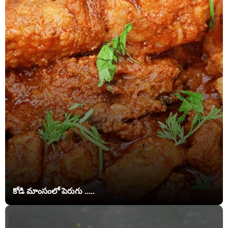
కోడి మాంసంలో పెరుగు .....