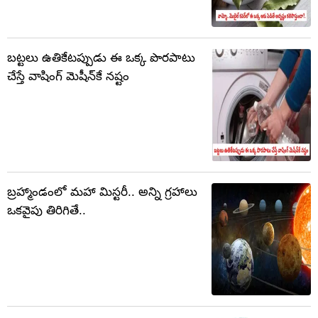
బట్టలు ఉతికేటప్పుడు ఈ ఒక్క పొరపాటు
చేస్తే వాషింగ్ మెషీన్‌కే నష్టం
బ్రహ్మాండంలో మహా మిస్టరీ.. అన్ని గ్రహాలు
ఒకవైపు తిరిగితే..