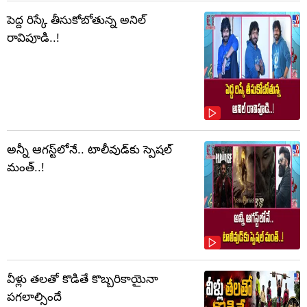
పెద్ద రిస్కే తీసుకోబోతున్న అనిల్
రావిపూడి..!
అన్నీ ఆగస్ట్‌లోనే.. టాలీవుడ్‌కు స్పెషల్
మంత్..!
వీళ్లు తలతో కొడితే కొబ్బరికాయైనా
పగలాల్సిందే