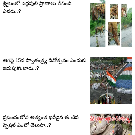
శ్రీశైలంలో పెద్దపులి ప్రాణాలు తీసింది
ఎవరు..?
ఆగస్ట్‌ 15న స్వాతంత్ర్య దినోత్సవం ఎందుకు
జరుపుకొంటారు..?
ప్రపంచంలోనే అత్యంత ఖరీదైన ఈ చేప
స్పెషల్ ఏంటో తెలుసా..?