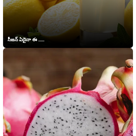
సీజన్ ఏదైనా ఈ .....