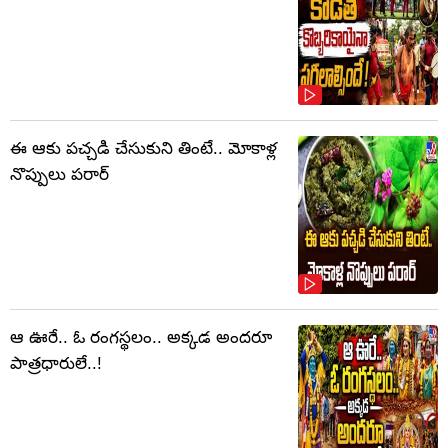
ఈ ఆకు పచ్చడి చేసుకుని తింటే.. మోకాళ్ల
నొప్పులు పరార్‌
ఆ ఊరే.. ఓ రంగస్థలం.. అక్కడ అందరూ
పాత్రధారులే..!