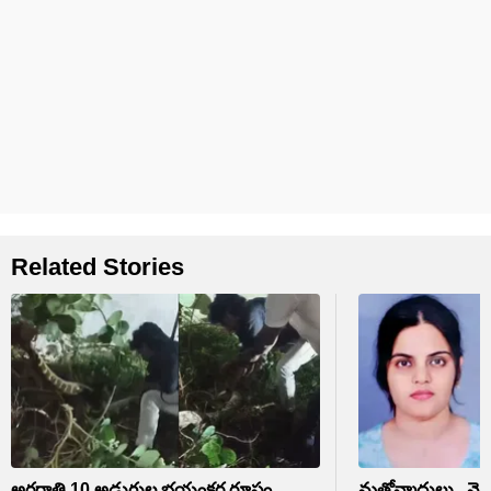
Related Stories
అర్ధరాత్రి 10 అడుగుల భయంకర రూపం..
మత్తోన్మాదులు.. మెడ