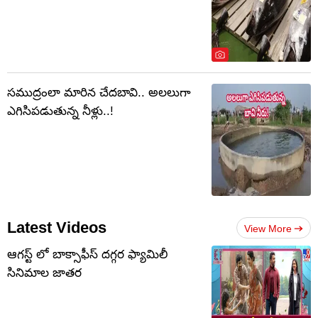
సముద్రంలా మారిన చేదబావి.. అలలుగా
ఎగిసిపడుతున్న నీళ్లు..!
Latest Videos
View More
ఆగస్ట్ లో బాక్సాఫీస్ దగ్గర ఫ్యామిలీ
సినిమాల జాతర