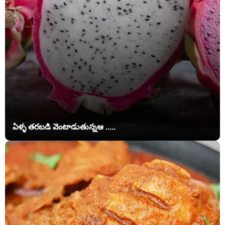
ఏళ్ళ తరబడి వెంటాడుతున్నఆ .....