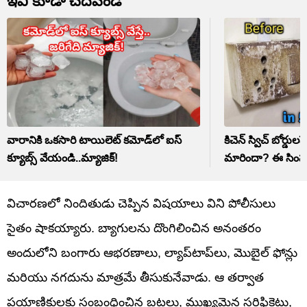
ఇవి కూడా చదవండి
వారానికి ఒకసారి టాయిలెట్ కమోడ్‌లో ఐస్
కిచెన్ స్విచ్ బోర్డు
క్యూబ్స్‌ వేయండి..మ్యాజిక్!
మారిందా? ఈ సింపు
విచారణలో నిందితుడు చెప్పిన విషయాలు విని పోలీసులు
సైతం షాకయ్యారు. బ్యాగులను దొంగిలించిన అనంతరం
అందులోని బంగారు ఆభరణాలు, ల్యాప్‌టాప్‌లు, మొబైల్ ఫోన్లు
మరియు నగదును మాత్రమే తీసుకునేవాడు. ఆ తర్వాత
ప్రయాణికులకు సంబంధించిన బట్టలు, ముఖ్యమైన సర్టిఫికెట్లు,