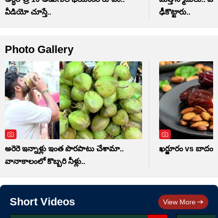
వీడియో చూస్తే..
ఢీకొట్టారు..
Photo Gallery
అరెరె ఇన్నాళ్లు ఇంత పొరపాటు చేశామా..
ఖర్జూరం vs బాదం..
వానాకాలంలో కొబ్బరి నీళ్లు..
Short Videos
View More