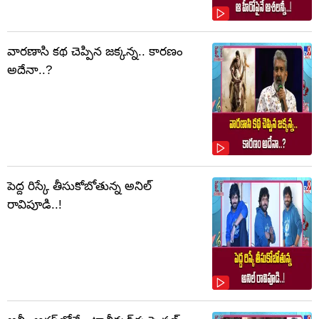
వారణాసి కథ చెప్పిన జక్కన్న.. కారణం
అదేనా..?
పెద్ద రిస్కే తీసుకోబోతున్న అనిల్
రావిపూడి..!