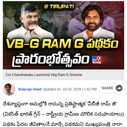
Cm Chandrababu Launched Vbg Ram G Scheme
SHARE
Balaraju Goud
Updated on:
Jul 02, 2026 | 1:42 PM
దేశవ్యాప్తంగా అమల్లోకి రానున్న ప్రతిష్టాత్మక ‘వీబీజీ రామ్ జీ’
(వికసిత్ భారత్ గ్రీన్ – రాష్ట్రీయ గ్రామీణ మౌలిక సదుపాయాలు)
పథకం పేదల జీవితాలనే మార్చే పథకమని ముఖ్యమంత్రి నారా