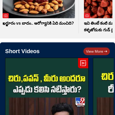
ఖర్జూరం vs బాదం.. ఆరోగ్యానికి ఏది మంచిది?
ఇవి తింటే కంటి మసక
కళ్ళజోడుకు గుడ్ బై
Short Videos
View More