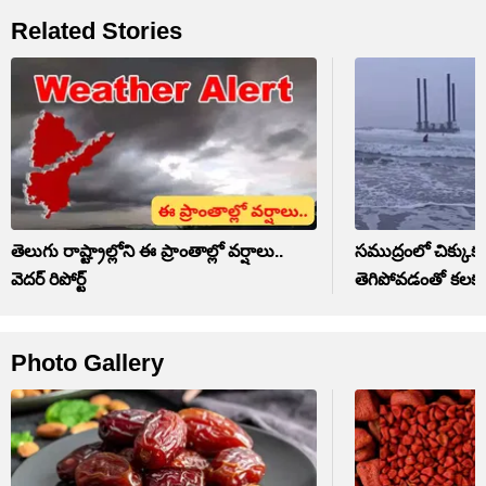
Related Stories
తెలుగు రాష్ట్రాల్లోని ఈ ప్రాంతాల్లో వర్షాలు..
సముద్రంలో చిక్కుకు
వెదర్ రిపోర్ట్
తెగిపోవడంతో కలకల
Photo Gallery