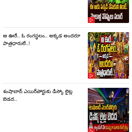
ఆ ఊరే.. ఓ రంగస్థలం.. అక్కడ అందరూ
పాత్రధారులే..!
శంషాబాద్ ఎయిర్‌పోర్టుకు డిస్కో లైట్ల
బెడద..