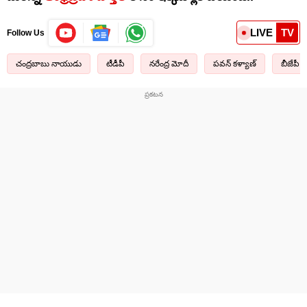
LIVE
TV
Follow Us
చంద్రబాబు నాయుడు
టీడీపీ
నరేంద్ర మోదీ
పవన్ కళ్యాణ్
బీజేపీ