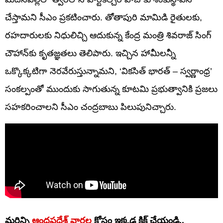
చేస్తామని సీఎం ప్రకటించారు. తోతాపురి మామిడి రైతులకు,
రహదారులకు నిధులిచ్చి ఆదుకున్న కేంద్ర మంత్రి శివరాజ్ సింగ్
చౌహాన్‌కు కృతజ్ఞతలు తెలిపారు. ఇచ్చిన హామీలన్నీ
ఒక్కొక్కటిగా నెరవేరుస్తున్నామని, ‘వికసిత్ భారత్ – స్వర్ణాంధ్ర’
సంకల్పంతో ముందుకు సాగుతున్న కూటమి ప్రభుత్వానికి ప్రజలు
సహకరించాలని సీఎం చంద్రబాబు పిలుపునిచ్చారు.
మరిన్ని
ఆంధ్రప్రదేశ్ వార్తల
కోసం ఇక్కడ క్లిక్ చేయండి..