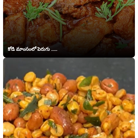
కోడి మాంసంలో పెరుగు .....