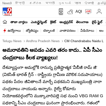
News9
हिन्दी 
ಕನ್ನಡ
मराठी
ગુજરાતી
বাংলা
ਪੰਜਾਬੀ
தமிழ
AQI
తాజా వార్తలు
ఎంటర్టైన్మెంట్
క్రికెట్
ఆంధ్రప్రదేశ్
తెలంగాణ
లైఫ్ స్టైల్
ఉద్యోగాలు
జ్యోతిష్యం
టెక్నాలజీ
వాతావరణం
వీడియోలు
అంతర
Telugu News
Andhra Pradesh News
CM Chandrababu Naidu Laun
అమరావతిని ఆపడం ఎవరి తరం కాదు.. ఏపీ సీఎం
చంద్రబాబు కీలక వ్యాఖ్యలు!
దేశవ్యాప్తంగా అమల్లోకి రానున్న ప్రతిష్టాత్మక 'వీబీజీ రామ్ జీ'
(వికసిత్ భారత్ గ్రీన్ - రాష్ట్రీయ గ్రామీణ మౌలిక సదుపాయాలు)
పథకం పేదల జీవితాలనే మార్చే పథకమని ముఖ్యమంత్రి నారా
చంద్రబాబు నాయుడు అన్నారు. రైల్వే కోడూరు
నియోజకవర్గంలోని ముక్కావారిపల్లె సభ నుంచి VBG RAM G
పథకాన్ని సీఎం చంద్రబాబు ఘనంగా ప్రారంభించారు. గతంలో