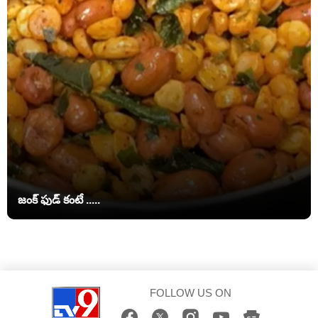
జంక్ ఫుడ్‌ కంటే .....
FOLLOW US ON