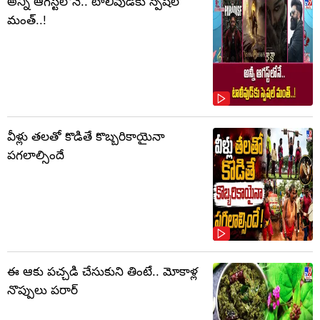
అన్నీ ఆగస్ట్‌లోనే.. టాలీవుడ్‌కు స్పెషల్
మంత్..!
వీళ్లు తలతో కొడితే కొబ్బరికాయైనా
పగలాల్సిందే
ఈ ఆకు పచ్చడి చేసుకుని తింటే.. మోకాళ్ల
నొప్పులు పరార్‌