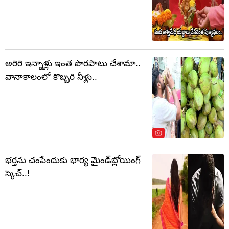
అరెరె ఇన్నాళ్లు ఇంత పొరపాటు చేశామా..
వానాకాలంలో కొబ్బరి నీళ్లు..
భర్తను చంపేందుకు భార్య మైండ్‌బ్లోయింగ్
స్కెచ్..!