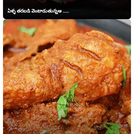
ఏళ్ళ తరబడి వెంటాడుతున్నఆ .....