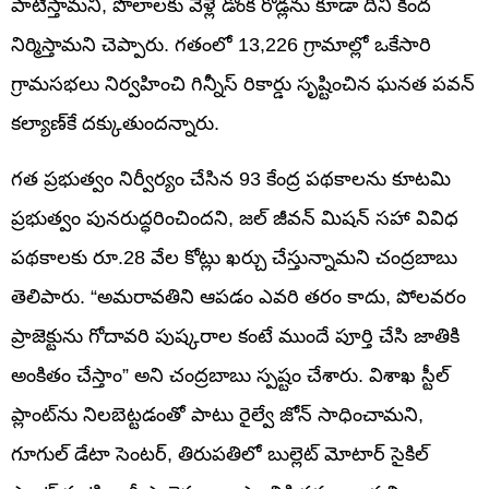
పాటిస్తామని, పొలాలకు వెళ్లే డొంక రోడ్లను కూడా దీని కింద
నిర్మిస్తామని చెప్పారు. గతంలో 13,226 గ్రామాల్లో ఒకేసారి
గ్రామసభలు నిర్వహించి గిన్నీస్ రికార్డు సృష్టించిన ఘనత పవన్
కల్యాణ్‌కే దక్కుతుందన్నారు.
గత ప్రభుత్వం నిర్వీర్యం చేసిన 93 కేంద్ర పథకాలను కూటమి
ప్రభుత్వం పునరుద్ధరించిందని, జల్ జీవన్ మిషన్ సహా వివిధ
పథకాలకు రూ.28 వేల కోట్లు ఖర్చు చేస్తున్నామని చంద్రబాబు
తెలిపారు. “అమరావతిని ఆపడం ఎవరి తరం కాదు, పోలవరం
ప్రాజెక్టును గోదావరి పుష్కరాల కంటే ముందే పూర్తి చేసి జాతికి
అంకితం చేస్తాం” అని చంద్రబాబు స్పష్టం చేశారు. విశాఖ స్టీల్
ప్లాంట్‌ను నిలబెట్టడంతో పాటు రైల్వే జోన్ సాధించామని,
గూగుల్ డేటా సెంటర్, తిరుపతిలో బుల్లెట్ మోటార్ సైకిల్