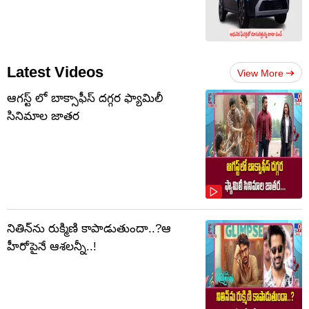
Latest Videos
View More
ఆగస్ట్ లో బాక్సాఫీస్ దగ్గర ఫ్యామిలీ
సినిమాల జాతర
నితిన్‌ను రుక్మిణి కాపాడుతుందా..?ఆ
హీరోపైనే ఆశలన్నీ..!