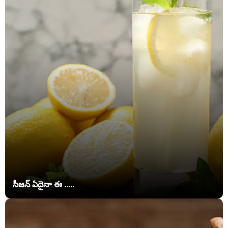
సీజన్ ఏదైనా ఈ .....