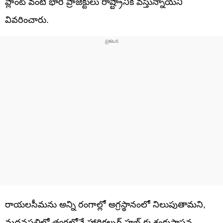
ప్లాంట్ వంటి భారీ ప్రాజెక్టులు రాష్ట్రానికి వస్తున్నాయని
వివరించారు.
రాయలసీమను అన్ని రంగాల్లో అగ్రస్థానంలో నిలుపుతామని,
మదనపల్లిలో త్వరలోనే హార్టికల్చర్ హబ్ కు శంకుస్థాపన