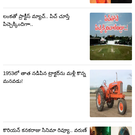
లంకతో ప్రాక్టీస్ మ్యాచ్.. పిచ్ చూస్తే
పిచ్చెక్కిందిగాా..
1953లో తాత నడిపిన ట్రాక్టర్‌‌ను మళ్లీ కొన్న
మనవడు!
కొరియన్ కనకరాజు సినిమా రివ్యూ.. వరుణ్