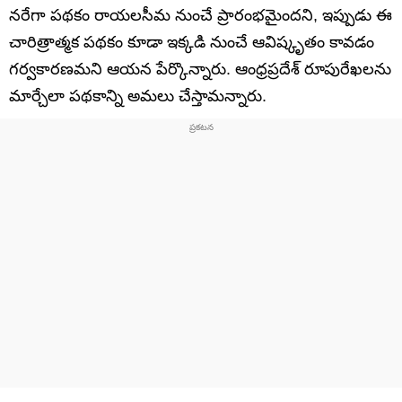
నరేగా పథకం రాయలసీమ నుంచే ప్రారంభమైందని, ఇప్పుడు ఈ
చారిత్రాత్మక పథకం కూడా ఇక్కడి నుంచే ఆవిష్కృతం కావడం
గర్వకారణమని ఆయన పేర్కొన్నారు. ఆంధ్రప్రదేశ్ రూపురేఖలను
మార్చేలా పథకాన్ని అమలు చేస్తామన్నారు.