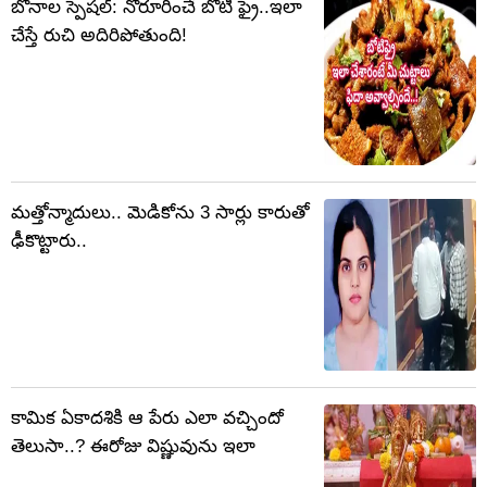
బోనాల స్పెషల్: నోరూరించే బోటీ ఫ్రై..ఇలా
చేస్తే రుచి అదిరిపోతుంది!
మత్తోన్మాదులు.. మెడికోను 3 సార్లు కారుతో
ఢీకొట్టారు..
కామిక ఏకాదశికి ఆ పేరు ఎలా వచ్చిందో
తెలుసా..? ఈరోజు విష్ణువును ఇలా