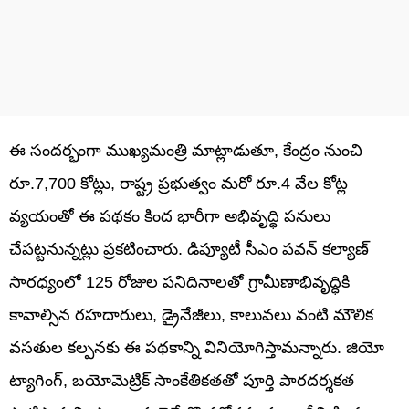
ఈ సందర్భంగా ముఖ్యమంత్రి మాట్లాడుతూ, కేంద్రం నుంచి
రూ.7,700 కోట్లు, రాష్ట్ర ప్రభుత్వం మరో రూ.4 వేల కోట్ల
వ్యయంతో ఈ పథకం కింద భారీగా అభివృద్ధి పనులు
చేపట్టనున్నట్లు ప్రకటించారు. డిప్యూటీ సీఎం పవన్ కల్యాణ్
సారధ్యంలో 125 రోజుల పనిదినాలతో గ్రామీణాభివృద్ధికి
కావాల్సిన రహదారులు, డ్రైనేజీలు, కాలువలు వంటి మౌలిక
వసతుల కల్పనకు ఈ పథకాన్ని వినియోగిస్తామన్నారు. జియో
ట్యాగింగ్, బయోమెట్రిక్ సాంకేతికతతో పూర్తి పారదర్శకత