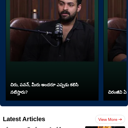
చిరు, పవన్, మీరు అందరూ ఎప్పడు కలిసి
నటిస్తారు?
చిరంజీవి ఏ 
Latest Articles
View More