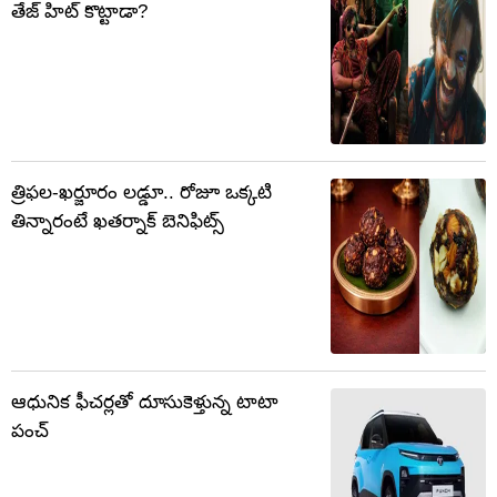
తేజ్ హిట్ కొట్టాడా?
త్రిఫల-ఖర్జూరం లడ్డూ.. రోజూ ఒక్కటి
తిన్నారంటే ఖతర్నాక్ బెనిఫిట్స్
ఆధునిక ఫీచర్లతో దూసుకెళ్తున్న టాటా
పంచ్