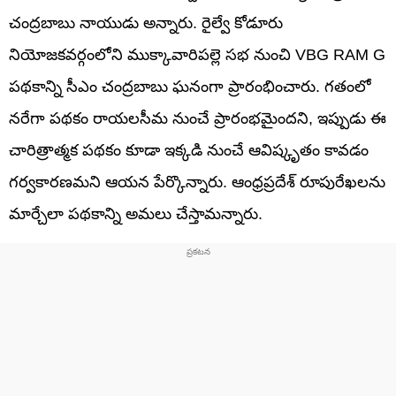
చంద్రబాబు నాయుడు అన్నారు. రైల్వే కోడూరు
నియోజకవర్గంలోని ముక్కావారిపల్లె సభ నుంచి VBG RAM G
పథకాన్ని సీఎం చంద్రబాబు ఘనంగా ప్రారంభించారు. గతంలో
నరేగా పథకం రాయలసీమ నుంచే ప్రారంభమైందని, ఇప్పుడు ఈ
చారిత్రాత్మక పథకం కూడా ఇక్కడి నుంచే ఆవిష్కృతం కావడం
గర్వకారణమని ఆయన పేర్కొన్నారు. ఆంధ్రప్రదేశ్ రూపురేఖలను
మార్చేలా పథకాన్ని అమలు చేస్తామన్నారు.