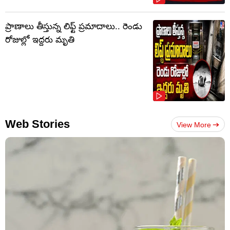
ప్రాణాలు తీస్తున్న లిఫ్ట్‌ ప్రమాదాలు.. రెండు
రోజుల్లో ఇద్దరు మృతి
Web Stories
View More