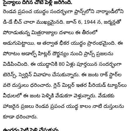
సైన్యాలు దిగిన చోటే పెళ్లి జరిగింది.
రెండవ ప్రపంచ యుద్ధం సందర్భంగా ఫ్రాన్స్‌లోని నార్మాండీలోని
డి-డే బీచ్ చాలా ముఖ్యమైనది. జూన్ 6, 1944 న, జర్మన్లతో
పోరాడుతున్న మిత్రరాజ్యాల దళాలు ఈ తీరంలో
అడుగుపెట్టాయి. ఆ తర్వాత భీకర యుద్ధం ప్రారంభమైంది. ఈ
పోరాటం అడాల్ఫ్ హిట్లర్ దౌర్జన్యం నుంచి ప్రాన్స్ ప్రజలను
విడిపించింది. ఈ యుద్ధానికి 80 ఏళ్లు పూర్తయిన సందర్భంగా
టెరెన్స్, స్వెర్లిన్ వివాహం చేసుకున్నారు. ఈ జంట రాక్ స్టార్‌ల
వలె దుస్తులు ధరించారు. గ్లెన్ మిల్లర్ ఇతర పీరియడ్ ట్యూన్‌లు
వీధులలో ఈ జంట పెళ్ళికి వేడుకగా వెళ్తున్నారు. వేడుకకు
హాజరైన ప్రజలు రెండవ ప్రపంచ యుద్ధ కాలం నాటి దుస్తులను
కూడా ధరించారు.
ఉంగరం పెట్టి పెళ్లి చేసుకున్న