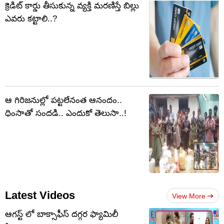
క్రెడిట్ కార్డు తీసుకున్న వ్యక్తి మరణిస్తే బిల్లు
ఎవరు కట్టాలి..?
ఆ గిరిజనుల్లో పట్టలేనంత ఆనందం..
ధింసాతో సందడి.. ఎందుకో తెలుసా..!
Latest Videos
View More
ఆగస్ట్ లో బాక్సాఫీస్ దగ్గర ఫ్యామిలీ