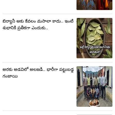
బిర్యానీ ఆకు కేవలం మసాలా కాదు.. ఇంటి
శుభానికి ప్రతీకగా ఎందుకు..
అరకు అడవిలో అలజడి.. భారీగా పట్టుబడ్డ
గంజాయి