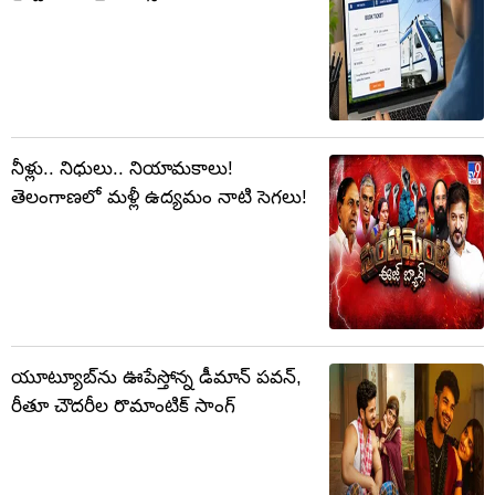
నీళ్లు.. నిధులు.. నియామకాలు!
తెలంగాణలో మళ్లీ ఉద్యమం నాటి సెగలు!
యూట్యూబ్‌ను ఊపేస్తోన్న డీమాన్ పవన్,
రీతూ చౌదరీల రొమాంటిక్ సాంగ్