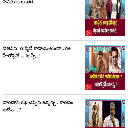
సినిమాల జాతర
నితిన్‌ను రుక్మిణి కాపాడుతుందా..?ఆ
హీరోపైనే ఆశలన్నీ..!
వారణాసి కథ చెప్పిన జక్కన్న.. కారణం
అదేనా..?