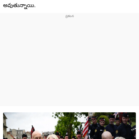
అవుతున్నాయి.