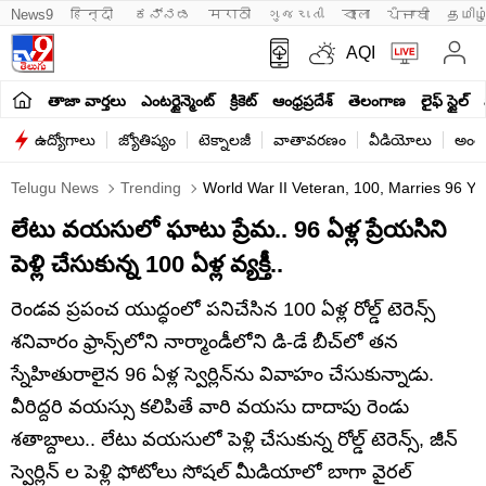
News9
हिन्दी 
ಕನ್ನಡ
मराठी
ગુજરાતી
বাংলা
ਪੰਜਾਬੀ
தமிழ
AQI
తాజా వార్తలు
ఎంటర్టైన్మెంట్
క్రికెట్
ఆంధ్రప్రదేశ్
తెలంగాణ
లైఫ్ స్టైల్
ఉద్యోగాలు
జ్యోతిష్యం
టెక్నాలజీ
వాతావరణం
వీడియోలు
అంతర
Telugu News
Trending
World War II Veteran, 100, Marries 96 
లేటు వయసులో ఘాటు ప్రేమ.. 96 ఏళ్ల ప్రేయసిని
పెళ్లి చేసుకున్న 100 ఏళ్ల వ్యక్తీ..
రెండవ ప్రపంచ యుద్ధంలో పనిచేసిన 100 ఏళ్ల రోల్డ్ టెరెన్స్
శనివారం ఫ్రాన్స్‌లోని నార్మాండీలోని డి-డే బీచ్‌లో తన
స్నేహితురాలైన 96 ఏళ్ల స్వెర్లిన్‌ను వివాహం చేసుకున్నాడు.
వీరిద్దరి వయస్సు కలిపితే వారి వయసు దాదాపు రెండు
శతాబ్దాలు.. లేటు వయసులో పెళ్లి చేసుకున్న రోల్డ్ టెరెన్స్, జీన్
స్వెర్లిన్ ల పెళ్లి ఫోటోలు సోషల్ మీడియాలో బాగా వైరల్