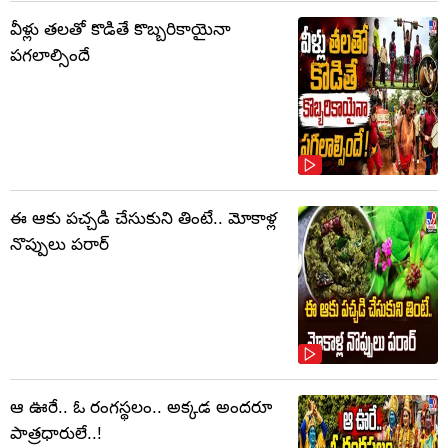
వీళ్లు తలతో కొడితే కొబ్బరికాయైనా
పగలాల్సిందే
ఈ ఆకు పచ్చడి చేసుకుని తింటే.. మోకాళ్ల
నొప్పులు పరార్‌
ఆ ఊరే.. ఓ రంగస్థలం.. అక్కడ అందరూ
పాత్రధారులే..!