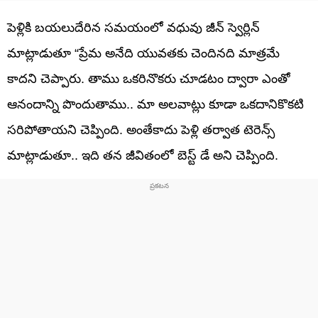
పెళ్లికి బయలుదేరిన సమయంలో వధువు జీన్ స్వెర్లిన్
మాట్లాడుతూ “ప్రేమ అనేది యువతకు చెందినది మాత్రమే
కాదని చెప్పారు. తాము ఒకరినొకరు చూడటం ద్వారా ఎంతో
ఆనందాన్ని పొందుతాము.. మా అలవాట్లు కూడా ఒకదానికొకటి
సరిపోతాయని చెప్పింది. అంతేకాదు పెళ్లి తర్వాత టెరెన్స్
మాట్లాడుతూ.. ఇది తన జీవితంలో బెస్ట్ డే అని చెప్పింది.