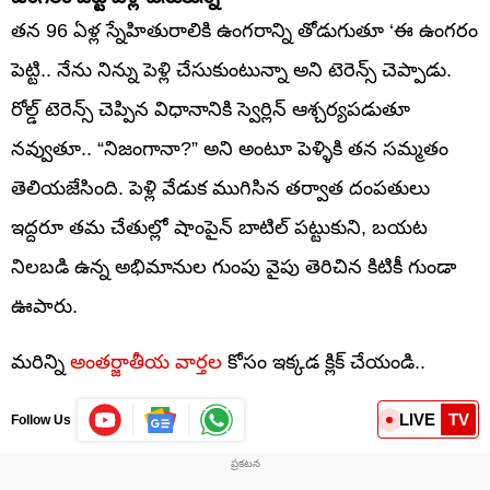
తన 96 ఏళ్ల స్నేహితురాలికి ఉంగరాన్ని తోడుగుతూ ‘ఈ ఉంగరం
పెట్టి.. నేను నిన్ను పెళ్లి చేసుకుంటున్నా అని టెరెన్స్ చెప్పాడు.
రోల్డ్ టెరెన్స్ చెప్పిన విధానానికి స్వెర్లిన్ ఆశ్చర్యపడుతూ
నవ్వుతూ.. “నిజంగానా?” అని అంటూ పెళ్ళికి తన సమ్మతం
తెలియజేసింది. పెళ్లి వేడుక ముగిసిన తర్వాత దంపతులు
ఇద్దరూ తమ చేతుల్లో షాంపైన్ బాటిల్ పట్టుకుని, బయట
నిలబడి ఉన్న అభిమానుల గుంపు వైపు తెరిచిన కిటికీ గుండా
ఊపారు.
మరిన్ని
అంతర్జాతీయ వార్తల
కోసం ఇక్కడ క్లిక్ చేయండి..
LIVE
TV
Follow Us