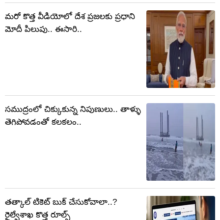
మరో కొత్త వీడియోలో దేశ ప్రజలకు ప్రధాని
మోదీ పిలుపు.. ఈసారి..
సముద్రంలో చిక్కుకున్న నిపుణులు.. తాళ్ళు
తెగిపోవడంతో కలకలం..
తత్కాల్ టికెట్ బుక్ చేసుకోవాలా..?
రైల్వేశాఖ కొత్త రూల్స్