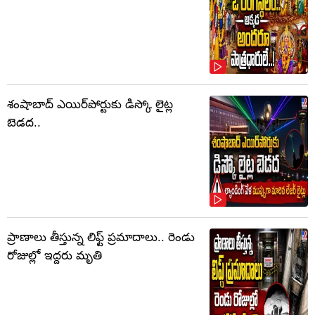
శంషాబాద్ ఎయిర్‌పోర్టుకు డిస్కో లైట్ల
బెడద..
ప్రాణాలు తీస్తున్న లిఫ్ట్‌ ప్రమాదాలు.. రెండు
రోజుల్లో ఇద్దరు మృతి