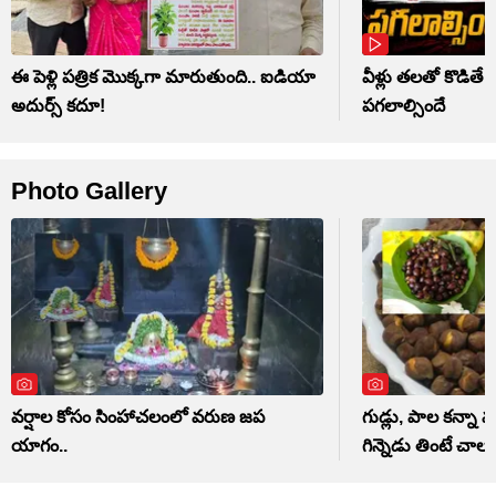
ఈ పెళ్లి పత్రిక మొక్కగా మారుతుంది.. ఐడియా
వీళ్లు తలతో కొడితే 
అదుర్స్ కదూ!
పగలాల్సిందే
Photo Gallery
వర్షాల కోసం సింహాచలంలో వరుణ జప
గుడ్లు, పాల కన్నా మ
యాగం..
గిన్నెడు తింటే చాలు