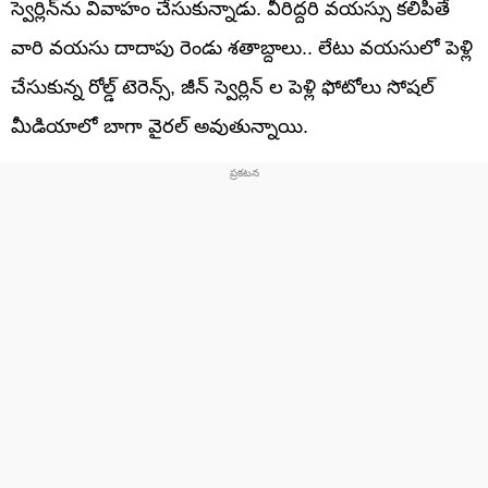
స్వెర్లిన్‌ను వివాహం చేసుకున్నాడు. వీరిద్దరి వయస్సు కలిపితే
వారి వయసు దాదాపు రెండు శతాబ్దాలు.. లేటు వయసులో పెళ్లి
చేసుకున్న రోల్డ్ టెరెన్స్, జీన్ స్వెర్లిన్ ల పెళ్లి ఫోటోలు సోషల్
మీడియాలో బాగా వైరల్ అవుతున్నాయి.