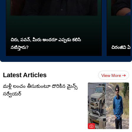
చిరు, పవన్, మీరు అందరూ ఎప్పడు కలిసి
నటిస్తారు?
చిరంజీవి ఏ 
Latest Articles
View More
మళ్లీ లంచం తీసుకుంటూ దొరికిన మైన్స్
సర్వేయర్