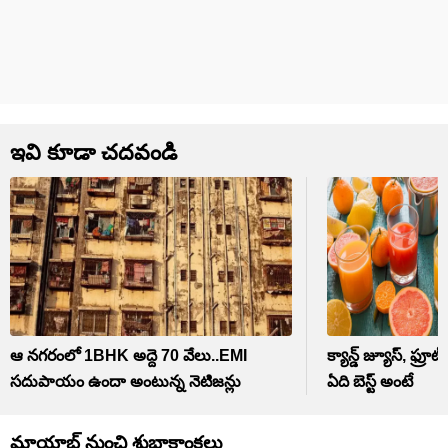
ఇవి కూడా చదవండి
ఆ నగరంలో 1BHK అద్దె 70 వేలు..EMI
క్యాన్డ్ జ్యూస్, ఫ్రూట
సదుపాయం ఉందా అంటున్న నెటిజన్లు
ఏది బెస్ట్ అంటే
మాయాబ్ నుంచి శుభాకాంక్షలు