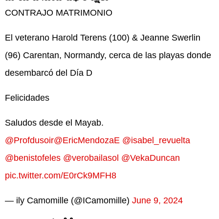
CONTRAJO MATRIMONIO
El veterano Harold Terens (100) & Jeanne Swerlin
(96) Carentan, Normandy, cerca de las playas donde
desembarcó del Día D
Felicidades
Saludos desde el Mayab.
@Profdusoir
@EricMendozaE
@isabel_revuelta
@benistofeles
@verobailasol
@VekaDuncan
pic.twitter.com/E0rCk9MFH8
— ily Camomille (@ICamomille)
June 9, 2024