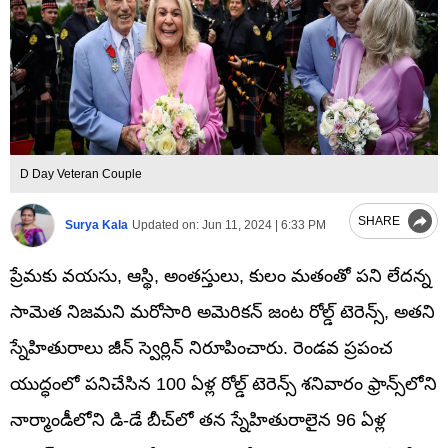
D Day Veteran Couple
SHARE
Surya Kala
Updated on:
Jun 11, 2024 | 6:33 PM
ప్రేమకు వయసు, ఆస్థి, అంతస్తులు, కులం మతంతో పని లేదన్న
సామెత నిజమని మరోసారి అమెరికన్ జంట రోల్డ్ టెరెన్స్, అతని
స్నేహితురాలు జీన్ స్వెర్లిన్ నిరూపించారు. రెండవ ప్రపంచ
యుద్ధంలో పనిచేసిన 100 ఏళ్ల రోల్డ్ టెరెన్స్ శనివారం ఫ్రాన్స్‌లోని
నార్మాండీలోని డి-డే బీచ్‌లో తన స్నేహితురాలైన 96 ఏళ్ల