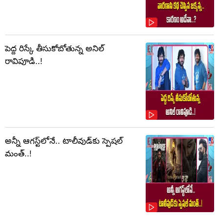
పెద్ద రిస్కే తీసుకోబోతున్న అనిల్
రావిపూడి..!
అన్నీ ఆగస్ట్‌లోనే.. టాలీవుడ్‌కు స్పెషల్
మంత్..!