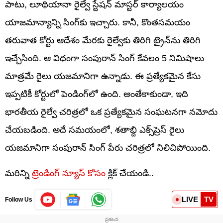
పాటు, లూథియానా రైల్వే స్టేషన్ మాస్టర్ కార్యాలయం
యాజమాన్యాన్ని సింగ్‌కు ఇచ్చారు. కానీ, కొంతసమయం
తరువాత కోర్టు ఆదేశం మేరకు రైల్వేకు తిరిగి ట్రైన్‌ను తిరిగి
ఇచ్చేసింది. ఆ విధంగా సంపురాన్‌ సింగ్ కేవలం 5 నిమిషాలు
మాత్రమే రైలు యజమానిగా ఉన్నాడు. ఈ ప్రత్యేకమైన కేసు
ఇప్పటికీ కోర్టులో పెండింగ్‌లో ఉంది. అంతేకాకుండా, ఇది
భారతీయ రైల్వే చరిత్రలో ఒక ప్రత్యేకమైన సంఘటనగా నమోదు
చేయబడింది. అదే సమయంలో, శతాబ్ది ఎక్స్‌ప్రెస్ రైలు
యజమానిగా సంపురాన్‌ సింగ్ పేరు చరిత్రలో నిలిచిపోయింది.
మరిన్ని
ట్రెండింగ్ న్యూస్ కోసం
క్లిక్ చేయండి..
LIVE
TV
Follow Us