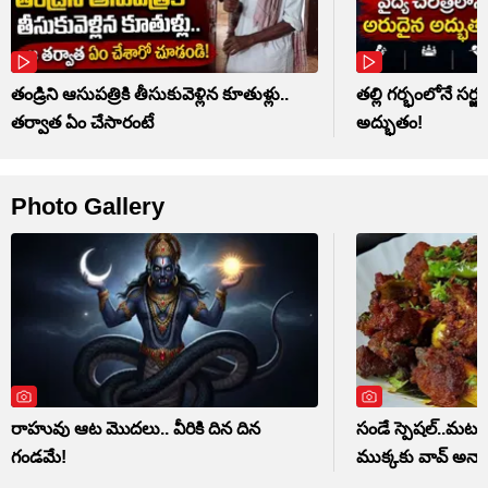
తండ్రిని ఆసుపత్రికి తీసుకువెళ్లిన కూతుళ్లు..
తల్లి గర్భంలోనే సర్జ
తర్వాత ఏం చేసారంటే
అద్భుతం!
Photo Gallery
రాహువు ఆట మొదలు.. వీరికి దిన దిన
సండే స్పెషల్..మటన్ 
గండమే!
ముక్కకు వావ్ అనాల