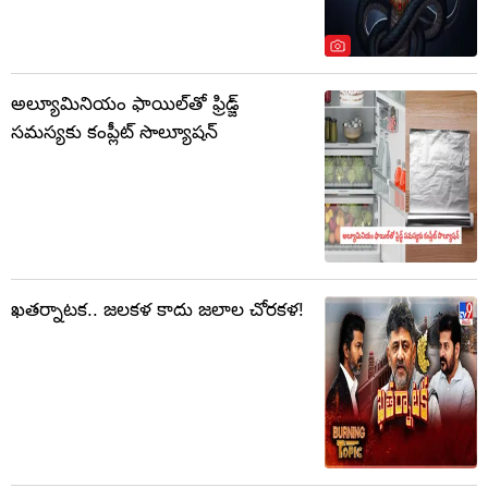
అల్యూమినియం ఫాయిల్‌తో ఫ్రిడ్జ్
సమస్యకు కంప్లీట్ సొల్యూషన్
ఖతర్నాటక.. జలకళ కాదు జలాల చోరకళ!