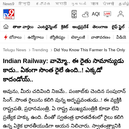
News9
हिन्दी 
ಕನ್ನಡ
मराठी
ગુજરાતી
বাংলা
ਪੰਜਾਬੀ
தமிழ
AQI
తాజా వార్తలు
ఎంటర్టైన్మెంట్
క్రికెట్
ఆంధ్రప్రదేశ్
తెలంగాణ
లైఫ్ స్టైల్
బోనాలు
ఉద్యోగాలు
జ్యోతిష్యం
టెక్నాలజీ
వాతావరణం
వీడియో
Telugu News
Trending
Did You Know This Farmer Is The Only O
Indian Railway: వామ్మో.. ఈ రైతు సామాన్యుడు
కాదు.. ఏకంగా సొంత రైలే ఉంది..! ఎక్కడో
కాదండోయ్..
అవును, మీరు చదివింది నిజమే.. పంజాబ్‌కు చెందిన సంపురాన్
సింగ్..సొంత రైలును కలిగి వున్న అదృష్టవంతుడు..! ఈ వ్యక్తికి
రాష్ట్రపతి, ప్రధానమంత్రి, ఏ రాష్ట్ర ముఖ్యమంత్రికి కూడా లేని
ప్రత్యేక హక్కు ఉంది. దీంతో స్వతంత్ర భారతదేశంలో రైలు కలిగి
ఉన్న ఏకైక భారతీయుడిగా ఆయన నిలిచారు. స్వాతంత్ర్యానికి