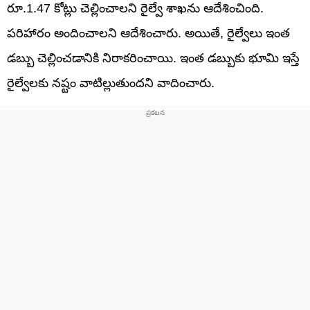
రూ.1.47 కోట్లు చెల్లించాలని రైల్వే శాఖను ఆదేశించింది.
పరిహారం అందించాలని ఆదేశించారు. అయితే, రైల్వేలు ఇంత
డబ్బు చెల్లించడానికి నిరాకరించాయి. ఇంత డబ్బుకు భూమి ఇస్తే
రైల్వేలకు నష్టం వాటిల్లుతుందని వాదించారు.