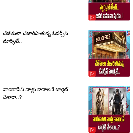
చేజేతులా చేజారిపోతున్న ఓవర్సీస్
మార్కెట్..
వారణాసిని వాళ్లు కావాలనే టార్గెట్
చేశారా..?