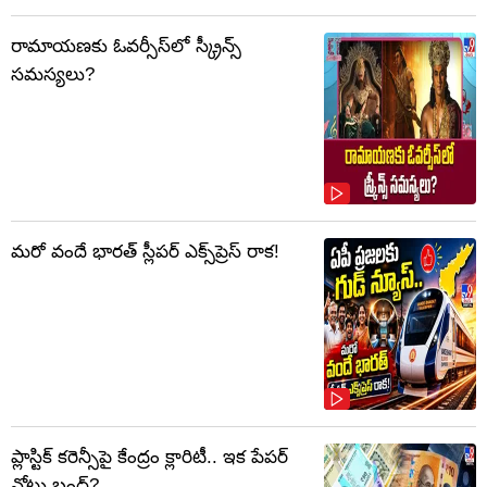
రామాయణకు ఓవర్సీస్‌లో స్క్రీన్స్
సమస్యలు?
మరో వందే భారత్ స్లీపర్ ఎక్స్‌ప్రెస్ రాక!
ప్లాస్టిక్‌ కరెన్సీపై కేంద్రం క్లారిటీ.. ఇక పేపర్‌
నోట్లు బంద్‌?