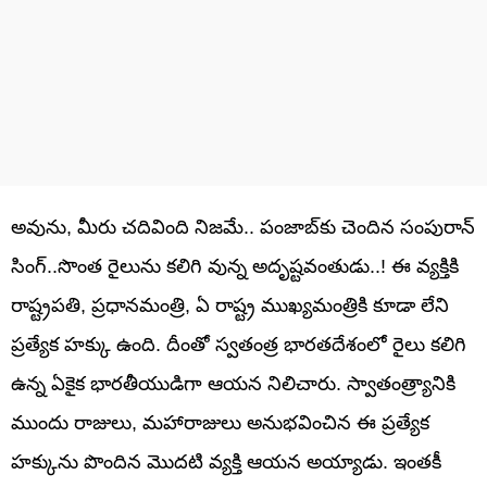
అవును, మీరు చదివింది నిజమే.. పంజాబ్‌కు చెందిన సంపురాన్
సింగ్..సొంత రైలును కలిగి వున్న అదృష్టవంతుడు..! ఈ వ్యక్తికి
రాష్ట్రపతి, ప్రధానమంత్రి, ఏ రాష్ట్ర ముఖ్యమంత్రికి కూడా లేని
ప్రత్యేక హక్కు ఉంది. దీంతో స్వతంత్ర భారతదేశంలో రైలు కలిగి
ఉన్న ఏకైక భారతీయుడిగా ఆయన నిలిచారు. స్వాతంత్ర్యానికి
ముందు రాజులు, మహారాజులు అనుభవించిన ఈ ప్రత్యేక
హక్కును పొందిన మొదటి వ్యక్తి ఆయన అయ్యాడు. ఇంతకీ