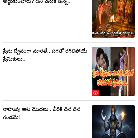
అద్దుకుంటారు? దీని వెనుక ఉన్న..
ప్రేమ ద్వేషంగా మారితే.. పగతో రగిలిపోయే
ప్రేమికులు..
రాహువు ఆట మొదలు.. వీరికి దిన దిన
గండమే!