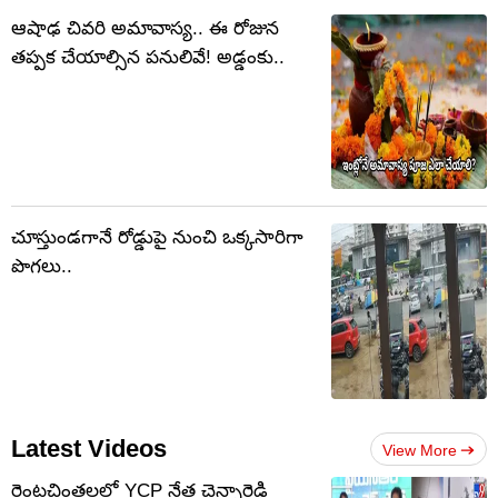
ఆషాఢ చివరి అమావాస్య.. ఈ రోజున
తప్పక చేయాల్సిన పనులివే! అడ్డంకు..
చూస్తుండగానే రోడ్డుపై నుంచి ఒక్కసారిగా
పొగలు..
Latest Videos
View More
రెంటచింతలలో YCP నేత చెన్నారెడ్డి