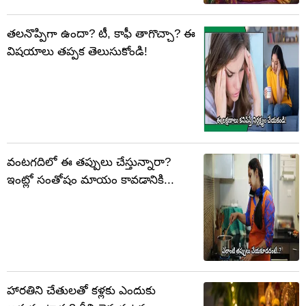
తలనొప్పిగా ఉందా? టీ, కాఫీ తాగొచ్చా? ఈ
విషయాలు తప్పక తెలుసుకోండి!
వంటగదిలో ఈ తప్పులు చేస్తున్నారా?
ఇంట్లో సంతోషం మాయం కావడానికి...
హారతిని చేతులతో కళ్లకు ఎందుకు