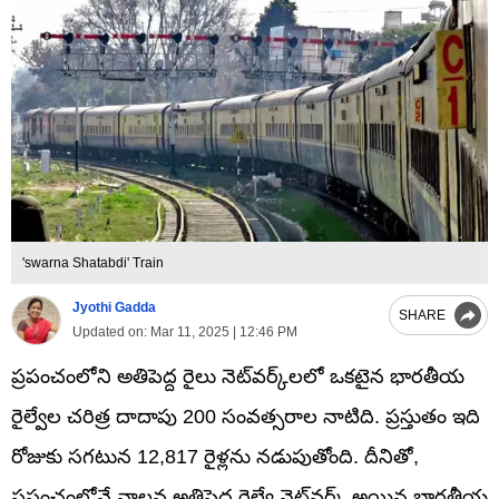
'swarna Shatabdi' Train
Jyothi Gadda
SHARE
Updated on:
Mar 11, 2025 | 12:46 PM
ప్రపంచంలోని అతిపెద్ద రైలు నెట్‌వర్క్‌లలో ఒకటైన భారతీయ
రైల్వేల చరిత్ర దాదాపు 200 సంవత్సరాల నాటిది. ప్రస్తుతం ఇది
రోజుకు సగటున 12,817 రైళ్లను నడుపుతోంది. దీనితో,
ప్రపంచంలోనే నాల్గవ అతిపెద్ద రైల్వే నెట్‌వర్క్ అయిన భారతీయ