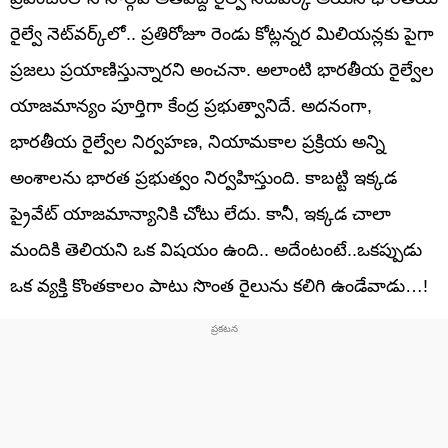
రైల్వే నెట్‌వర్క్‌లో.. ప్రతిరోజూ రెండు కోట్లన్నర మిలియన్లకు పైగా
ప్రజలు ప్రయాణిస్తున్నారని అంచనా. అలాంటి భారతీయ రైల్వేల
యాజమాన్యం పూర్తిగా కేంద్ర ప్రభుత్వానిదే. అదనంగా,
భారతీయ రైల్వేల నిర్వహణ, నియామకాల ప్రక్రియ అన్ని
అంశాలను భారత ప్రభుత్వం నిర్వహిస్తుంది. కాబట్టి ఇక్కడ
ప్రైవేట్ యాజమాన్యానికి చోటు లేదు. కానీ, ఇక్కడ చాలా
మందికి తెలియని ఒక విషయం ఉంది.. అదేంటంటే..ఒకప్పుడు
ఒక వ్యక్తి కొంతకాలం పాటు సొంత రైలును కలిగి ఉండేవాడు…!