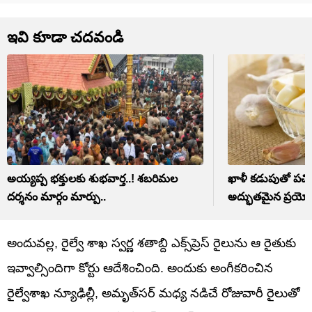
ఇవి కూడా చదవండి
అయ్యప్ప భక్తులకు శుభవార్త..! శబరిమల
ఖాళీ కడుపుతో పచ్చి 
దర్శనం మార్గం మార్పు..
అద్భుతమైన ప్రయో
అందువల్ల, రైల్వే శాఖ స్వర్ణ శతాబ్ది ఎక్స్‌ప్రెస్ రైలును ఆ రైతుకు
ఇవ్వాల్సిందిగా కోర్టు ఆదేశించింది. అందుకు అంగీకరించిన
రైల్వేశాఖ న్యూఢిల్లీ, అమృత్‌సర్ మధ్య నడిచే రోజువారీ రైలుతో