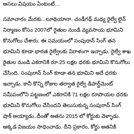
అసలు విషయం ఏంటంటే…
సమాచారం మేరకు.. లూథియానా, చండీగఢ్ మధ్య రైల్వే లైన్
నిర్మాణం కోసం 2007లో రైతుల నుండి వ్యవసాయ భూమిని
కొనుగోలు చేశారు. ఈ సమయంలో సంపురాన్‌ సింగ్ తన
భూమిని కూడా భారత రైల్వేలకు విరాళంగా ఇచ్చాడు. రైల్వే శాఖ
రైతుల నుండి ఎకరానికి రూ.25 లక్షల ధరకు భూమిని కొనుగోలు
చేసింది. సంపురాన్‌ సింగ్ కూడా తన భూమిని అదే ధరకు
ఇచ్చాడు. కానీ కొన్ని రోజుల తర్వాత రైల్వే డిపార్ట్‌మెంట్
సమీపంలోని పట్టణంలో ఎకరానికి 71 లక్షల రూపాయల ధరకు
భూమిని కొనుగోలు చేసిందని తెలుసుకున్న సంపురాన్‌ సింగ్‌
షాక్‌ అయ్యాడు..దీంతో అతను 2015 లో కోర్టుకు వెళ్ళాడు.
అక్కడ విజయం సాధించాడు. దీని ప్రకారం, కోర్టు అతనికి