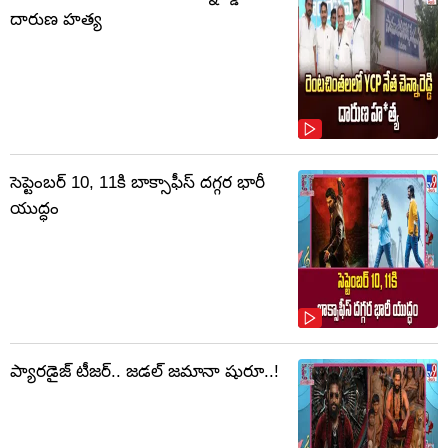
దారుణ హత్య
సెప్టెంబర్‌ 10, 11కి బాక్సాఫీస్ దగ్గర భారీ
యుద్ధం
ప్యారడైజ్ టీజర్.. జడల్ జమానా షురూ..!