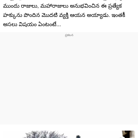
ముందు రాజులు, మహారాజులు అనుభవించిన ఈ ప్రత్యేక
హక్కును పొందిన మొదటి వ్యక్తి ఆయన అయ్యాడు. ఇంతకీ
అసలు విషయం ఏంటంటే...