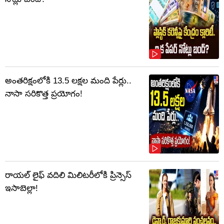
అంతరిక్షంలోకి 13.5 లక్షల మంది పేర్లు..
నాసా సరికొత్త ప్రయోగం!
రాయల్ లైఫ్ వదిలి మిలిటరీలోకి ప్రిన్సెస్
ఇసాబెల్లా!