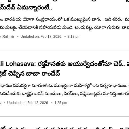
మ్‌దేవ్ ఏమన్నారంటే..
ం భారతీయ యోగా సంప్రదాయంలో ఒక ముఖ్యమైన భాగం.. ఇది శరీరం, మ
 సమతుల్యం చేయడానికి సహాయపడుతుంది. అందువల్ల, యోగా గురువు బాబా 
ేసిన కొన్ని ప్రాణాయామ వ్యాయామాలను అవలంబించడం.. మీ ఆరోగ్యానికి
r Saheb
Updated on: Feb 17, 2026
8:18 pm
గా ఉంటుంది. అవేంటో ఈ కథనంలో తెలుసుకోండి..
li Lohasava: రక్తహీనతకు ఆయుర్వేదంతోనూ చెక్..
క్రెట్ చెప్పిన బాబా రాందేవ్‌
ాధారణ సమస్యగా మారుతోంది. ముఖ్యంగా మహిళల్లో ఇది సర్వసాధారణం. 
ేందుకు డాక్టర్లు ఐరన్‌ మందులు, సిరప్‌లు, సప్లిమెంట్లను సూచిస్తుంటా
లో రక్తహీనతకి నివారణ ఉందా? అని చాలా మందికి సందేహం ఉంటుంది. 
C
Updated on: Feb 12, 2026
1:25 pm
దేవ్ తాజాగా ప్రస్తావించారు..