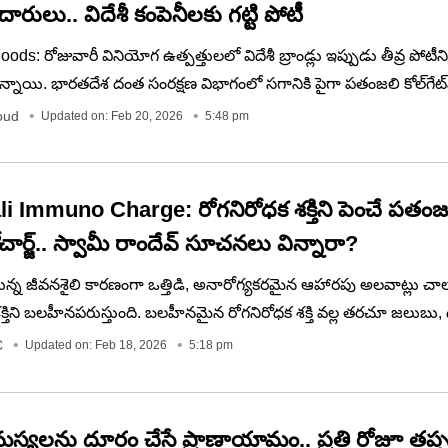
దారులు.. విదేశీ కంపెనీలకు గట్టి పోటీ
ods: రోజువారీ వినియోగ ఉత్పత్తులలో విదేశీ బ్రాండ్లు ఇప్పుడు తీవ్ర పోటీని
్నాయి. భారతదేశ దంత సంరక్షణ విభాగంలో సగానికి పైగా పతంజలి కోల్‌గేట్
దని స్వామి రామ్‌దేవ్ స్పష్టం చేశారు. రాబోయే ఐదు సంవత్సరాలలో పతంజ
oud
Updated on: Feb 20, 2026
5:48 pm
నంబర్ వన్ బ్రాండ్‌గా అవతరిస్తుందని ఆయన పేర్కొన్నారు..
li Immuno Charge: రోగనిరోధక శక్తిని పెంచే పతంజ
ార్జ్.. స్వామీ రాందేవ్‌ సూచనలు విన్నారా?
ున్న జీవనశైలి కారణంగా ఒత్తిడి, అనారోగ్యకరమైన ఆహారపు అలవాట్లు చ
క్తిని బలహీనపరుస్తుంది. బలహీనమైన రోగనిరోధక శక్తి వల్ల తరచూ జలుబు, ద
క్షన్లు, బలహీనత వంటి ఆరోగ్య సమస్యలకు దారితీస్తుంది. నిద్ర లేకపోవడం
C
Updated on: Feb 18, 2026
5:18 pm
త్తిడి, కాలుష్యం, శారీరక శ్రమ లేకపోవడం కూడా రోగనిరోధక శక్తిని ప్రభావిత
మస్యలను దూరం చేసే ప్రాణాయామం.. ప్రతి రోజూ తప్ప