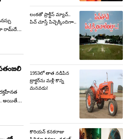
లంకతో ప్రాక్టీస్ మ్యాచ్..
నస్సు
పిచ్ చూస్తే పిచ్చెక్కిందిగాా..
రామ్‌దేవ్
 పతంజలి
1953లో తాత నడిపిన
ట్రాక్టర్‌‌ను మళ్లీ కొన్న
మనవడు!
రక్తహీనత
రు. అయితే
ఈ సమస్యపై
కొరియన్ కనకరాజు