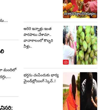
‌ను
లి దేశంలో
అరెరె ఇన్నాళ్లు ఇంత
పొరపాటు చేశామా..
వానాకాలంలో కొబ్బరి
నీళ్లు..
లి
ాలా మందిలో
భర్తను చంపేందుకు భార్య
గ్గు,
మైండ్‌బ్లోయింగ్ స్కెచ్..!
, పోషకాహార
ం చేస్తాయి..
నిసరి: