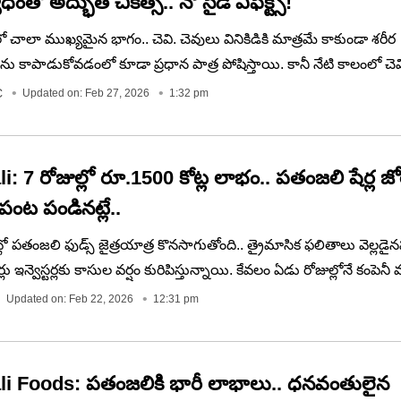
తో అద్భుత చికిత్స.. నో సైడ్‌ ఎఫెక్ట్స్‌!
చాలా ముఖ్యమైన భాగం.. చెవి. చెవులు వినికిడికి మాత్రమే కాకుండా శరీర
 కాపాడుకోవడంలో కూడా ప్రధాన పాత్ర పోషిస్తాయి. కానీ నేటి కాలంలో చ
గంగా పెరుగుతున్నాయి. మారుతున్న జీవనశైలి, హెడ్‌ఫోన్‌ల అధిక వినియో
C
Updated on: Feb 27, 2026
1:32 pm
్రం చేయకపోవడం దీనికి ప్రధాన కారణాలు..
i: 7 రోజుల్లో రూ.1500 కోట్ల లాభం.. పతంజలి షేర్ల జ
్ల పంట పండినట్లే..
ెట్లో పతంజలి ఫుడ్స్ జైత్రయాత్ర కొనసాగుతోంది.. త్రైమాసిక ఫలితాలు వెల్లడైన
్లు ఇన్వెస్టర్లకు కాసుల వర్షం కురిపిస్తున్నాయి. కేవలం ఏడు రోజుల్లోనే కంపెనీ 
 రూ.1,500 కోట్లు పెరగడం గమనార్హం. లాభాల్లో 60 శాతం వృద్ధిని నమోదు చ
Updated on: Feb 22, 2026
12:31 pm
గాలను విస్మయానికి గురిచేసింది.
li Foods: పతంజలికి భారీ లాభాలు.. ధనవంతులైన