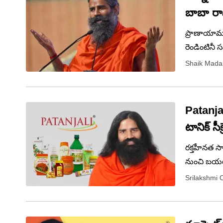
బాబా రా
ప్రాణాయామ
రెండింటినీ
సిఫార్సు చ
Shaik Mada
ప్రయోజనకరం
Patanja
టానిక్‌ సీ
రక్తహీనత స
నుంచి బయటపడ
ఆయుర్వేదం
Srilakshmi 
స్వామి రామ్‌