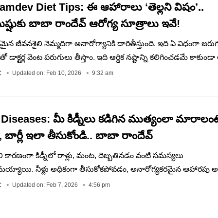
mdev Diet Tips: ఈ ఆహారాలు ‘తెల్లని విషం’..
ష్షుకు బాబా రాందేవ్‌ ఆరోగ్య సూత్రాలు ఇవే!
ైన జీవనశైలి నెమ్మదిగా అనారోగ్యానికి దారితీస్తుంది. ఇది ఏ విధంగా జర
ంతో డాక్టర్ల వెంట పరుగులు తీస్తాం. ఇది ఆర్థిక నష్టాన్ని కలిగించడమే కాకు
నసిక అలసటకు దారితీస్తుంది. అందువల్ల నివారణ చికిత్స కంటే ఉత్తమం. మ
C
Updated on: Feb 10, 2026
9:32 am
ి అనారోగ్యకరమైన అలవాట్లను తొలగిస్తేనే ఇది సాధ్యమవుతుందని బాబా రాంద
..
Diseases: మీ కిడ్నీలు కడిగిన ముత్యంలా మారాలంట
ార్లీ ఇలా తీసుకోండి.. బాబా రాందేవ్‌
లి కారణంగా కిడ్నీలో రాళ్లు, మంట, దెబ్బతినడం వంటి సమస్యలు
య్యాయి. నీళ్లు అధికంగా తీసుకోకపోవడం, అనారోగ్యకరమైన ఆహారపు అల
్థాయిలు.. వంటి కారణాలు కిడ్నీ సమస్యలకు దోహదం చేస్తాయి. కిడ్నీ సమస
C
Updated on: Feb 7, 2026
4:56 pm
్కరించకపోతే అవి తీవ్రమైన వ్యాధులుగా మారే ప్రమాదం లేకపోలేదు..