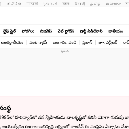
ी 
ಕನ್ನಡ
मराठी
ગુજરાતી
বাংলা
ਪੰਜਾਬੀ
தமிழ்
മലയാളം
म
లైఫ్ స్టైల్
ఫోటోలు
బిజినెస్
వెబ్ స్టోరీస్
షార్ట్ వీడియోస్
జాతీయం
అంతర్జాతీయం
వంట గ్యాస్
బంగారం, వెండి
ప్రభాస్
జూ. ఎన్టీఆర్
రామ
ంస్థ
995లో హరిద్వార్‌లో తన స్నేహితుడు బాలకృష్ణతో కలిసి యోగా గురువు బ
, ఆయుర్వేదం రంగాల అభివృద్ధి లక్ష్యంతో రాందేవ్ ఈ సంస్థను ఏర్పాటు చేశ