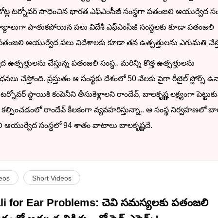
ోట్ల టర్నోవర్ సాధించిన భారత ఎఫ్ఎంసీజీ సంస్థగా పతంజలి ఆయుర్వేద సం
లో దశాబ్దాలుగా పాతుకపోయిన పలు విదేశీ ఎఫ్ఎంసీజీ సంస్థలకు కూడా పతంజలి
ి. పతంజలి ఆయుర్వేద పలు విదేశాలకు కూడా తన ఉత్పత్తులను ఎగుమతి చేస్త
 ఉత్పత్తులను చేస్తున్న పతంజలి సంస్థ.. మరిన్ని కొత్త ఉత్పత్తులను
నలు చేస్తోంది. ప్రస్తుతం ఆ సంస్థకు దేశంలో 50 వేలకు పైగా రీటైల్ స్టోర్స్ ఉ
ర్నోవర్ స్థాయికి కంపెనీని తీసుకెళ్లాలని రాందేవ్, బాలకృష్ణ లక్ష్యంగా పెట్టుకు
కల్పించడంలో రాందేవ్ కీలకంగా వ్యవహరిస్తున్నా.. ఆ సంస్థ నిర్వహణలో బాల
జలి ఆయుర్వేద సంస్థలో 94 శాతం వాటాలు బాలకృష్ణదే.
eos
Short Videos
li for Ear Problems: చెవి సమస్యలకు పతంజలి