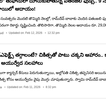
‌లో తుఫానులా దూసుకుపోతున్న పతంజలి ఫుడ్స్.. 9 నె
 స్థాయిలో ఆదాయం!
థిక సంవత్సరం మొదటి తొమ్మిది నెలల్లో, రామ్‌దేవ్‌ బాబాకు చెందిన పతంజలి ఫు
ా రికార్డు సృష్టించింది. తొలిసారిగా, తొమ్మిది నెలల ఆదాయం రూ. 29,00
ది. ఇది ఇంతకు ముందు ఎన్నడూ చూడని రికార్డు. మూడవ త్రైమాసికంలో, క
oud
Updated on: Feb 12, 2026
12:32 pm
10,500 కోట్లకు చేరుకుంది.
సతో పాటు చక్కని ఆహారం.. క్యాన్సర్
ు ఆయుర్వేద సలహాలు
తంగా క్యాన్సర్ కేసులు పెరుగుతున్నాయి, అల్లోపతి చికిత్స తప్పనిసరి అయినప
్స కోసం ఆయుర్వేదం వైపు మొగ్గు చూపుతున్నారు. స్వామి రామ్‌దేవ్ బాబా
్యాన్సర్‌ను నయం చేయదు కానీ, రోగనిరోధక శక్తిని పెంచి, చికిత్స దుష్ప్రభ
da
Updated on: Feb 11, 2026
8:32 pm
. సరైన ఆహారం, జీవనశైలితో రోగులు త్వరగా కోలుకోవచ్చు. బార్లీ నీరు, వీట్ గ్రాస
ుకోవడం వల్ల ప్రయోజనం ఉంటుందని ఆయన సూచిస్తున్నారు.