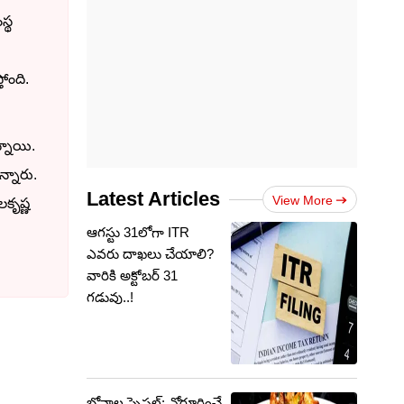
స్థ
ోంది.
న్నాయి.
న్నారు.
Latest Articles
View More
కృష్ణ
ఆగస్టు 31లోగా ITR
ఎవరు దాఖలు చేయాలి?
వారికి అక్టోబర్‌ 31
గడువు..!
బోనాల స్పెషల్: నోరూరించే