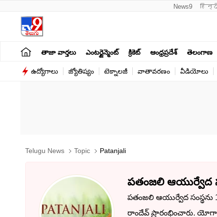
News9
हिन्द
తాజా వార్తలు
ఎంటర్టైన్మెంట్
క్రికెట్
ఆంధ్రప్రదేశ్
తెలంగాణ
ఉద్యోగాలు
జ్యోతిష్యం
టెక్నాలజీ
వాతావరణం
వీడియోలు
Telugu News
Topic
Patanjali
పతంజలి ఆయుర్వేద స
పతంజలి ఆయుర్వేద సంస్థను 1
రాందేవ్ ప్రారంభించారు. యోగా