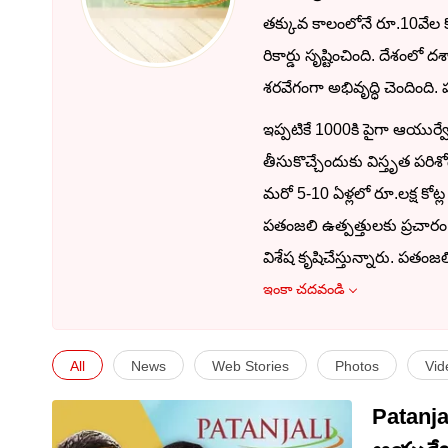
తక్కువ కాలంలోనే రూ.10వేల క
రికార్డు సృష్టించింది. దేశం
శరవేగంగా అభివృద్ధి చెందింద
ఇప్పటికే 1000కి పైగా ఆయుర్వేద
తీసుకొచ్చేందుకు విస్తృత పరిశోధ
మరో 5-10 ఏళ్లలో రూ.లక్ష కోట్ల ట
పతంజలి ఉత్పత్తులకు ప్రచారం 
విశేష కృషిచేస్తున్నారు. పతం
ఇంకా చదవండి
All
News
Web Stories
Photos
Vid
Patanja