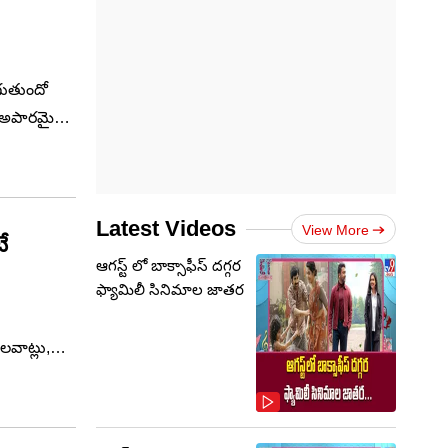
ుగుతుందో
ండా అపారమైన
న జీవితం
ేవ్‌
Latest Videos
View More
ే
ఆగస్ట్ లో బాక్సాఫీస్ దగ్గర
ఫ్యామిలీ సినిమాల జాతర
వాట్లు,
్యలను