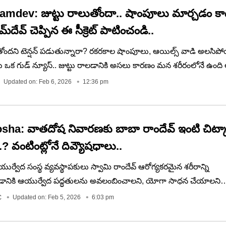
mdev: జుట్టు రాలుతోందా.. షాంపూలు మార్చడం కా
్‌దేవ్ చెప్పిన ఈ సీక్రెట్ పాటించండి..
ుతోందని టెన్షన్ పడుతున్నారా? రకరకాల షాంపూలు, ఆయిల్స్ వాడి అలసి
 ఒక గుడ్ న్యూస్.. జుట్టు రాలడానికి అసలు కారణం మన శరీరంలోనే ఉంది
 బాబా రామ్‌దేవ్. ఎటువంటి కెమికల్స్ లేకుండా, ఇంట్లోనే దొరికే వాటితో జుట
Updated on: Feb 6, 2026
12:36 pm
ా పెంచుకోవాలో తెలుసుకుందాం..
sha: వాతదోష నివారణకు బాబా రాందేవ్‌ ఇంటి చిట్క
..? వంటింట్లోనే దివ్యౌషధాలు..
్వేద సంస్థ వ్యవస్థాపకులు స్వామి రాందేవ్ ఆరోగ్యకరమైన శరీరాన్ని
డానికి ఆయుర్వేద పద్ధతులను అవలంబించాలని, యోగా సాధన చేయాలని
ారు. వృద్ధాప్యంలో కూడా సహజంగా ఆరోగ్యకరమైన శరీరాన్ని కాపాడుకోవడానిక
C
Updated on: Feb 5, 2026
6:03 pm
ేయాలని బాబా రాందేవ్ అంటున్నారు. యోగా గురువుగా ప్రసిద్ధి చెందిన బా
యోగాకు ఓ ప్రత్యేక గుర్తింపును తీసుకువచ్చారు. అందుకే ఆయన వీడియో