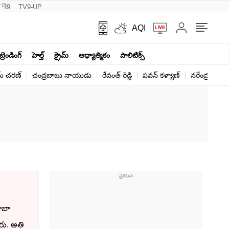
नी9
TV9-UP
AQI
ట్రెండింగ్
హెల్త్‌
క్రైమ్
ఆధ్యాత్మికం
పాలిటిక్స్‌
్ చ‌ర‌ణ్‌
చంద్రబాబు నాయుడు
రేవంత్ రెడ్డి
పవన్ కళ్యాణ్
నరేంద్ర మోదీ
ాబా
ారు. అతి