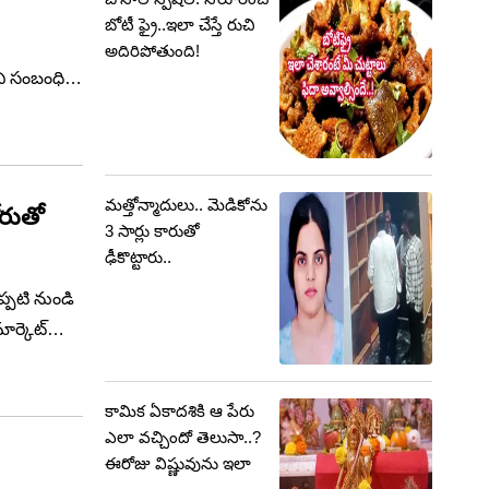
బోటీ ఫ్రై..ఇలా చేస్తే రుచి
అదిరిపోతుంది!
ెవి సంబంధిత
గం, చెవులను
మత్తోన్మాదులు.. మెడికోను
ోరుతో
3 సార్లు కారుతో
ఢీకొట్టారు..
ప్పటి నుండి
మార్కెట్
ేస్తూ
కామిక ఏకాదశికి ఆ పేరు
ఎలా వచ్చిందో తెలుసా..?
ఈరోజు విష్ణువును ఇలా