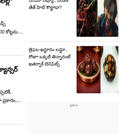
లల్లో
సినిమా రివ్యూ.. వరుణ్
తేజ్ హిట్ కొట్టాడా?
డ్స్
0 కోట్లను
ంపెనీ
త్రిఫల-ఖర్జూరం లడ్డూ..
రోజూ ఒక్కటి తిన్నారంటే
ఖతర్నాక్ బెనిఫిట్స్
్పటికీ,
 ప్రకారం,
ావాలను
్, పప్పులు