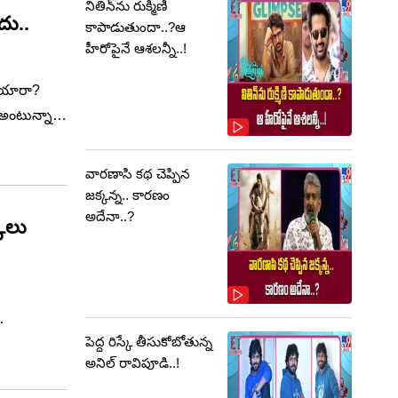
నితిన్‌ను రుక్మిణి
దు..
కాపాడుతుందా..?ఆ
హీరోపైనే ఆశలన్నీ..!
పోయారా?
 అంటున్నారు
్టును మళ్ళీ
వారణాసి కథ చెప్పిన
జక్కన్న.. కారణం
అదేనా..?
ాలు
పెద్ద రిస్కే తీసుకోబోతున్న
ి, ప్రతిరోజూ
అనిల్ రావిపూడి..!
బా రాందేశ్‌
లు సైతం