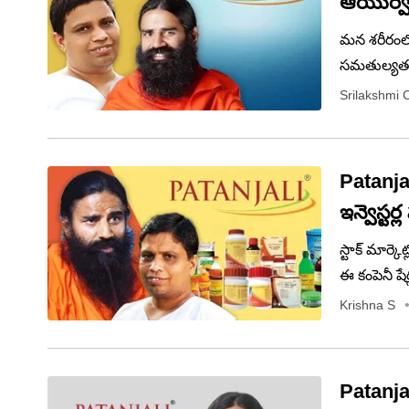
ఆయుర్వేధం
మన శరీరంలో 
సమతుల్యతను
సమస్యలు వే
Srilakshmi 
సరిగ్గా శుభ
Patanjal
ఇన్వెస్టర
స్టాక్ మార్క
ఈ కంపెనీ షేర
విలువ ఏకంగా
Krishna S
మార్కెట్ వర్
Patanja