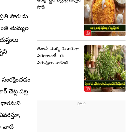
పొడి
ప్రతి పౌరుడు
శాంతి తుమ్మల
దుస్తులు
తులసి మొక్క గుబురుగా
చని
పెరగాలంటే.. ఈ
ఎరువులు వాడండి
ని సంరక్షించడం
్ చెట్ల పట్ల
నాధారమని
ివరిస్తూ,
ా వాటి