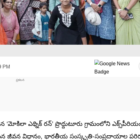
19 PM
 ‘మోకిలా ఎథ్నిక్ రన్’ ప్రొద్దుటూరు గ్రామంలోని ఎక్స్‌పీరి
రమైన జీవన విధానం, భారతీయ సంస్కృతి-సంప్రదాయాల పరిరక్