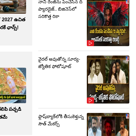
నాని రేంజ్‌ను పెంచేసిన ది
ప్యారడైజ్.. బిజినెస్‌లో
సరికొత్త రికా
ET 2027 ఉచిత
వరకే ఛాన్స్!
వైరల్ అవుతోన్న సూర్య-
జ్యోతిక ఫోటోషూట్
ిపి పచ్చడి
ఫ్లాష్‌బ్యాక్‌లోకి తీసుకెళ్తున్న
తమే
సౌత్‌ మేకర్స్‌