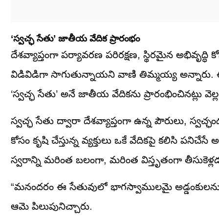
‘స్వచ్ఛ సేతు’ జాతీయ వేదిక ప్రారంభం
దేశవ్యాప్తంగా పర్యావరణ పరిరక్షణ, స్థిరమైన అభివృద్ధి కో
విడివిడిగా సాగుతున్నాయని వాణి తిమ్మయ్య అన్నారు. ఈ
‘స్వచ్ఛ సేతు’ అనే జాతీయ వేదికను ప్రారంభించినట్లు వెల్
స్వచ్ఛ సేతు ద్వారా దేశవ్యాప్తంగా ఉన్న పౌరులు, స్వచ్
కోసం కృషి చేస్తున్న వ్యక్తులు ఒకే వేదికపై కలిసి పనిచేస
స్వరాన్ని మరింత బలంగా, మరింత విస్తృతంగా తీసుకెళ్లడ
“మనందరం ఈ సేతువులో భాగస్వాములమై అడ్డంకులను కల
ఆమె పిలుపునిచ్చారు.