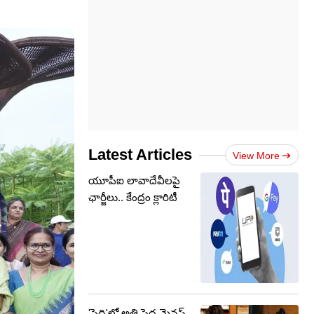
Latest Articles
View More
యూపీఐ లావాదేవీలపై
ఛార్జీలు.. కేంద్రం క్లారిటీ
'పెద్ది'లో అతి పెద్ద మైనస్