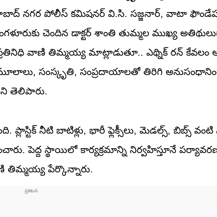
ాబాద్ నగర పోలీస్ కమిషనర్ వి.సి. సజ్జనార్, వాటా ఫౌండేషన్
ెంగళూరుకు చెందిన డాక్టర్ శాంతి తుమ్మల ముఖ్య అతిథులు
రతినిధి వాణి తిమ్మయ్య మాట్లాడుతూ.. ఎథ్నిక్ రన్ కేవలం ఆర
వారి మూలాలు, సంస్కృతి, సంప్రదాయాలతో తిరిగి అనుసంధాన
ని తెలిపారు.
 ప్లాస్టిక్ నీటి బాటిళ్లు, భారీ ఫ్లెక్సీలు, మెడల్స్, బిబ్స్ వం
రు. పెద్ద స్థాయిలో కార్యక్రమాన్ని నిర్వహిస్తూనే పర్యా
తిమ్మయ్య పేర్కొన్నారు.