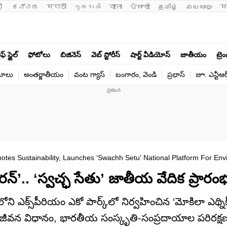
ी 
ಕನ್ನಡ
मराठी
ગુજરાતી
বাংলা
ਪੰਜਾਬੀ
தமிழ்
മലയാളം
म
ఫ్ స్టైల్
ఫోటోలు
బిజినెస్
వెబ్ స్టోరీస్
షార్ట్ వీడియోస్
జాతీయం
ట్రె
యోలు
అంతర్జాతీయం
వంట గ్యాస్
బంగారం, వెండి
ప్రభాస్
జూ. ఎన్టీఆర
tes Sustainability, Launches ‘Swachh Setu’ National Platform For Env
రన్’.. ‘స్వచ్ఛ సేతు’ జాతీయ వేదిక ప్రారం
లోని ఎక్స్‌పీరియం ఎకో పార్క్‌లో నిర్వహించిన ‘మోకిలా ఎథ్నిక
 జీవన విధానం, భారతీయ సంస్కృతి-సంప్రదాయాల పరిరక్షణ 