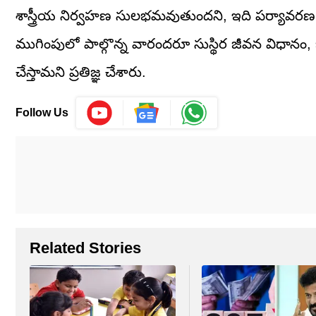
శాస్త్రీయ నిర్వహణ సులభమవుతుందని, ఇది పర్యావరణ 
ముగింపులో పాల్గొన్న వారందరూ సుస్థిర జీవన విధానం, 
చేస్తామని ప్రతిజ్ఞ చేశారు.
Follow Us
Related Stories