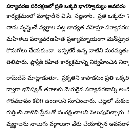
పర్యావరణ పరిరక్షణలో ప్రతి ఒక్కరి భాగస్వామ్యం అవసరం
కార్యక్రమంలో మాట్లాడిన వి.సి. సజ్జనార్.. ప్రతి ఒక్క
తాను సృష్టించే వ్యర్థాల పట్ల బాధ్యత వహిస్తూ పర్యావ
మహిళలు పర్యావరణహిత ప్రత్యామ్నాయంగా మెన్‌స్ట్రుయల్
కొనుగోలు చేయకుండా, ఇప్పటికే ఉన్న వాటిని మరమ్మతుల
తెలిపారు. ప్లాస్టిక్ రహిత కార్యక్రమాన్ని నిర్వహించి
రామ్‌దేవ్ మాట్లాడుతూ.. ప్రకృతిని కాపాడటం ప్రతి ఒక్కరి 
ద్వారా భవిష్యత్ తరాలకు మెరుగైన పర్యావరణాన్ని అంది
గౌరవభావం కలిగి ఉండాలని సూచించారు. చెట్లలో మేకుల
గుర్తించి వాటిని ప్రేమతో సంరక్షించాలని పిలుపునిచ్చార
వ్యర్థాలను నాలుగు వర్గాలుగా వేరు చేయాల్సిన అవసరాన్న