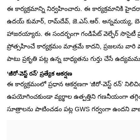
ఈ కార్యక్రమాన్ని నిర్వహించారు. ఈ కార్యక్రమానికి హైదర
ఉదయ్ కుమార్, రామ్‌దేవ్, జె.ఎస్.ఆర్. అన్నమయ్య, బ
హాజరయ్యారు. ఈ సందర్భంగా గండిపేట్ వెల్ఫేర్ సొసైటీ ప్
ప్రోత్సహించే కార్యక్రమం మాత్రమే కాదని, ప్రజలను 
పాటు ప్రకృతి పట్ల ఉన్న బాధ్యతను గుర్తు చేసే ఉద్యమమ
‘జీరో-వెస్ట్ రన్’ ప్రత్యేక ఆకర్షణ
ఈ కార్యక్రమంలో ప్రధాన ఆకర్షణగా ‘జీరో-వెస్ట్ రన్’ నిలిచింది.
ఉపయోగించకుండా వ్యర్థాల ఉత్పత్తిని గణనీయంగా తగ్గించా
సూత్రాలను పాటించడం పట్ల GWS గర్వంగా ఉందని వాణి 