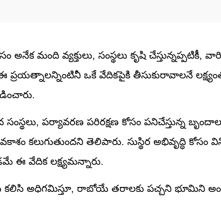
సం అనేక మంది వ్యక్తులు, సంస్థలు కృషి చేస్తున్నప్పటికీ, వా
 ప్రయత్నాలన్నింటినీ ఒకే వేదికపైకి తీసుకురావాలనే లక్ష్
లడించారు.
ఛంద సంస్థలు, పర్యావరణ పరిరక్షణ కోసం పనిచేస్తున్న బృందాల
ే అవకాశం కలుగుతుందని తెలిపారు. సుస్థిర అభివృద్ధి కోసం విన
మే ఈ వేదిక లక్ష్యమన్నారు.
ిసి అధిగమిస్తూ, రాబోయే తరాలకు పచ్చని భూమిని అంది