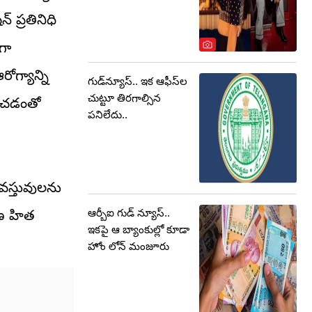
 ప్రతినిధి
గా
ోగ్యాన్ని
గుడ్‌న్యూస్.. ఇక ఆఫీస్‌ల
చుట్టూ తిరగాల్సిన
ించడంతో
పనిలేదు..
టి వస్తువులను
ఆర్బీఐ గుడ్ న్యూస్..
వరణ హిత
ఇకపై ఆ బ్యాంకుల్లో కూడా
హోం లోన్ మంజూరు