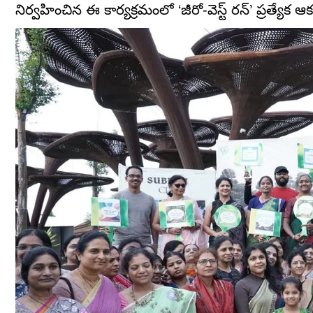
నిర్వహించిన ఈ కార్యక్రమంలో ‘జీరో-వెస్ట్ రన్’ ప్రత్యేక ఆక