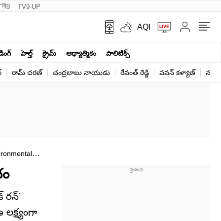
नी9
TV9-UP
AQI
ండింగ్
హెల్త్‌
క్రైమ్
ఆధ్యాత్మికం
పాలిటిక్స్‌
్
రామ్ చ‌ర‌ణ్‌
చంద్రబాబు నాయుడు
రేవంత్ రెడ్డి
పవన్ కళ్యాణ్
నరేంద
ironmental
భం
్ రన్’
లక్ష్యంగా