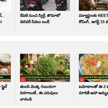
్..
రేపటి నుంచి స్విగ్గీ, జొమాటో
విద్యార్ధులకు NE
ు!
డెలివరీ సేవలు బంద్
కోచింగ్‌.. ఆగస్ట్ 15 
స్టైల్
తులసి మొక్క గుబురుగా
టమోటాలతో ఈ 2 కల
పెరగాలంటే.. ఈ ఎరువులు
నూరితే ఆహా అమృ
వాడండి