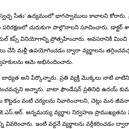
రూ ‘స్వచ్ఛ సేతు’ ఉద్యమంలో భాగస్వాములు కావాలని కోరారు. 
రణ పరిరక్షణలో చురుకుగా పాల్గొనాలని సూచించారు. డాక్టర్ 
 కప్స్ వినియోగాన్ని ప్రోత్సహించారు. అవసరానికి మించి 
ు చేసి మళ్లీ ఉపయోగించడం ద్వారా వ్యర్థాలను తగ్గించవచ్
న నిర్వాహకులను ఆమె అభినందించారు.
బాధ్యత అని పేర్కొన్నారు. ప్రతి వ్యక్తి మొక్కలు నాటి వాటి
ంచవచ్చని అన్నారు. వాటా ఫౌండేషన్ ప్రతినిధి ఉదయ్ కుమార
ు కొట్టడం వంటి చర్యలను నివారించాలని, చెట్లు మన జీవ
ు. జె.ఎస్.ఆర్. అన్నమయ్య వ్యర్థాల నిర్వహణ ప్రాముఖ్యతను వ
ి వివరించారు. ఇంటి వద్దనే వ్యర్థాలను వర్గీకరించడం ద్వార