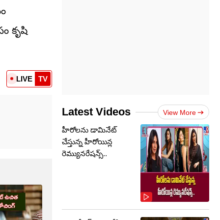
మం
సం కృషి
LIVE
TV
Latest Videos
View More
హీరోలను డామినేట్
చేస్తున్న హీరోయిన్ల
రెమ్యునరేషన్స్..