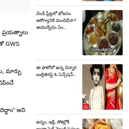
వెండి ప్లేట్లలో భోజనం
ఆరోగ్యానికి మంచిదేనా?
ఆయుర్వేదం ఏం..
రి ప్రయత్నాలు
యంతో GWS
ఈ ఫొటోలో ఉన్న చిన్నారి
ు, మార్పు
బుల్లితెరపై ఓ సెన్సేషన్..
ిపించే
ద్దాం” అని
అన్నం, ఇడ్లీ, దోశల్లోకి
ఆంధ్రా స్టైల్ వెల్లుల్లి పప్పుల