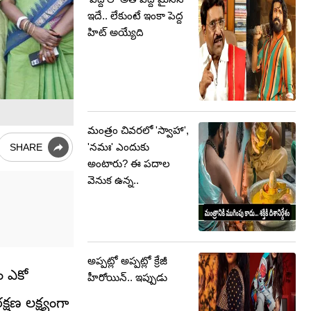
ఇదే.. లేకుంటే ఇంకా పెద్ద
హిట్ అయ్యేది
మంత్రం చివరలో 'స్వాహా',
'నమః' ఎందుకు
SHARE
అంటారు? ఈ పదాల
వెనుక ఉన్న..
అప్పట్లో అప్పట్లో క్రేజీ
యం ఎకో
హీరోయిన్.. ఇప్పుడు
షణ లక్ష్యంగా