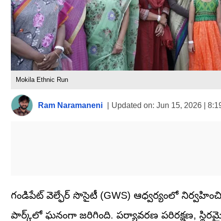
Mokila Ethnic Run
Ram Naramaneni
|
Updated on:
Jun 15, 2026 | 8:
గండిపేట్ వెల్ఫేర్ సొసైటీ (GWS) ఆధ్వర్యంలో నిర్వహించిన
పార్క్‌లో ఘనంగా జరిగింది. పర్యావరణ పరిరక్షణ, స్థి