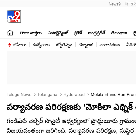
News9
हिन्द
తాజా వార్తలు
ఎంటర్టైన్మెంట్
క్రికెట్
ఆంధ్రప్రదేశ్
తెలంగాణ
లై
బోనాలు
ఉద్యోగాలు
జ్యోతిష్యం
టెక్నాలజీ
వాతావరణం
వీడి
Telugu News
Telangana
Hyderabad
Mokila Ethnic Run Promo
Action
పర్యావరణ పరిరక్షణకు ‘మోకిలా ఎథ్నిక్ 
గండిపేట్ వెల్ఫేర్ సొసైటీ ఆధ్వర్యంలో ప్రొద్దుటూరు గ్రామం
విజయవంతంగా జరిగింది. పర్యావరణ పరిరక్షణ, సుస్థిర