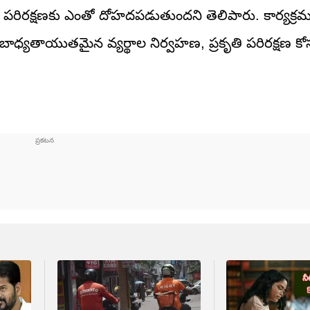
పరిరక్షణకు ఎంతో దోహదపడుతుందని తెలిపారు. కార్యక్ర
బాధ్యతాయుతమైన వ్యర్థాల నిర్వహణ, ప్రకృతి పరిరక్షణ కో