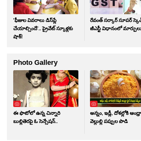
'ఫీజుల వివరాలు డిస్‌ప్లే
రేవంత్ సర్కార్ సూపర్ స్కెచ
చేయాల్సిందే'.. ప్రైవేట్ స్కూళ్లకు
జీఎస్టీ విధానంలో మార్పుల
షాక్!
Photo Gallery
ఈ ఫొటోలో ఉన్న చిన్నారి
అన్నం, ఇడ్లీ, దోశల్లోకి ఆంధ్రా 
బుల్లితెరపై ఓ సెన్సేషన్..
వెల్లుల్లి పప్పుల పొడి