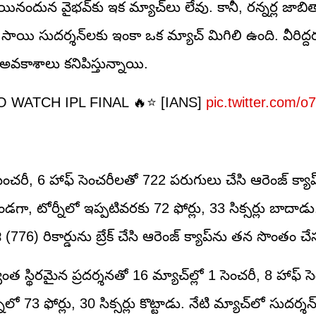
అయినందున వైభవ్‌కు ఇక మ్యాచ్‌లు లేవు. కానీ, రన్నర్ల జాబి
ల్, సాయి సుదర్శన్‌లకు ఇంకా ఒక మ్యాచ్ మిగిలి ఉంది. వీరిద్
అవకాశాలు కనిపిస్తున్నాయి.
WATCH IPL FINAL 🔥⭐ [IANS]
pic.twitter.com/o
ో 1 సెంచరీ, 6 హాఫ్ సెంచరీలతో 722 పరుగులు చేసి ఆరెంజ్ క్యా
ండగా, టోర్నీలో ఇప్పటివరకు 72 ఫోర్లు, 33 సిక్సర్లు బాదాడు
 (776) రికార్డును బ్రేక్ చేసి ఆరెంజ్ క్యాప్‌ను తన సొంతం 
స్థిరమైన ప్రదర్శనతో 16 మ్యాచ్‌ల్లో 1 సెంచరీ, 8 హాఫ్ 
3 ఫోర్లు, 30 సిక్సర్లు కొట్టాడు. నేటి మ్యాచ్‌లో సుదర్శ