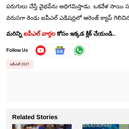
పరుగులు చేస్తే వైభవ్‌ను అధిగమిస్తాడు. ఒకవేళ సాయి సుదర్
వరుసగా రెండు ఐపీఎల్ ఎడిషన్లలో ఆరెంజ్ క్యాప్ గెలిచిన రెం
మరిన్ని
ఐపీఎల్ వార్తల
కోసం ఇక్కడ క్లిక్ చేయండి..
Follow Us
ఐపీఎల్ 2027
Related Stories