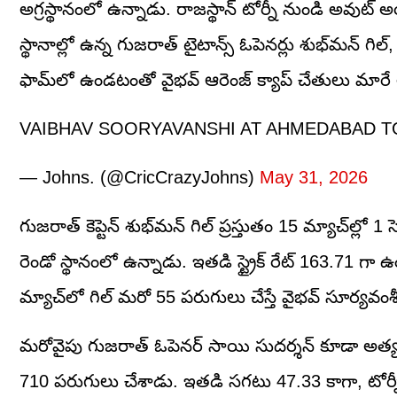
అగ్రస్థానంలో ఉన్నాడు. రాజస్థాన్ టోర్నీ నుండి అవుట్ 
స్థానాల్లో ఉన్న గుజరాత్ టైటాన్స్ ఓపెనర్లు శుభ్‌మన్ గి
ఫామ్‌లో ఉండటంతో వైభవ్ ఆరెంజ్ క్యాప్ చేతులు మారే 
VAIBHAV SOORYAVANSHI AT AHMEDABAD TO 
— Johns. (@CricCrazyJohns)
May 31, 2026
గుజరాత్ కెప్టెన్ శుభ్‌మన్ గిల్ ప్రస్తుతం 15 మ్యాచ్‌ల్ల
రెండో స్థానంలో ఉన్నాడు. ఇతడి స్ట్రైక్ రేట్ 163.71 గా ఉ
మ్యాచ్‌లో గిల్ మరో 55 పరుగులు చేస్తే వైభవ్ సూర్యవంశీ
మరోవైపు గుజరాత్ ఓపెనర్ సాయి సుదర్శన్ కూడా అత్యంత 
710 పరుగులు చేశాడు. ఇతడి సగటు 47.33 కాగా, టోర్నీలో 7