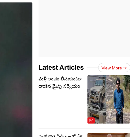
Latest Articles
View More
మళ్లీ లంచం తీసుకుంటూ
దొరికిన మైన్స్ సర్వేయర్
మరో కొత్త వీడియోలో దేశ