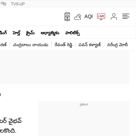
नी9
TV9-UP
AQI
ండింగ్
హెల్త్‌
క్రైమ్
ఆధ్యాత్మికం
పాలిటిక్స్‌
ర‌ణ్‌
చంద్రబాబు నాయుడు
రేవంత్ రెడ్డి
పవన్ కళ్యాణ్
నరేంద్ర మోదీ
క
t
టర్ వైభవ్
లకొంది.