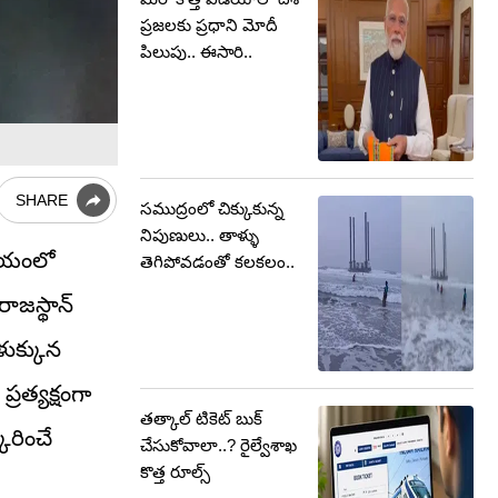
ప్రజలకు ప్రధాని మోదీ
పిలుపు.. ఈసారి..
SHARE
సముద్రంలో చిక్కుకున్న
నిపుణులు.. తాళ్ళు
డియంలో
తెగిపోవడంతో కలకలం..
ాజస్థాన్
ళుక్కున
్రత్యక్షంగా
తత్కాల్ టికెట్ బుక్
కరించే
చేసుకోవాలా..? రైల్వేశాఖ
కొత్త రూల్స్