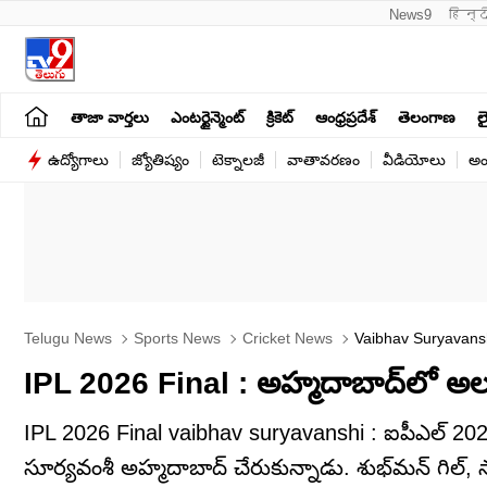
News9
हिन्द
తాజా వార్తలు
ఎంటర్టైన్మెంట్
క్రికెట్
ఆంధ్రప్రదేశ్
తెలంగాణ
లై
ఉద్యోగాలు
జ్యోతిష్యం
టెక్నాలజీ
వాతావరణం
వీడియోలు
అం
Telugu News
Sports News
Cricket News
Vaibhav Suryavans
IPL 2026 Final : అహ్మదాబాద్‌లో అలజడ
IPL 2026 Final vaibhav suryavanshi : ఐపీఎల్ 2026 ఫై
సూర్యవంశీ అహ్మదాబాద్ చేరుకున్నాడు. శుభ్‌మన్ గిల్, సా