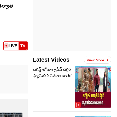
 తర్వాత
LIVE
TV
Latest Videos
View More
ఆగస్ట్ లో బాక్సాఫీస్ దగ్గర
ఫ్యామిలీ సినిమాల జాతర