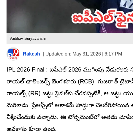
Vaibhav Suryavanshi
Rakesh
|
Updated on:
May 31, 2026 | 6:17 PM
IPL 2026 Final : ఐపీఎల్ 2026 ముగింపు వేడుకలకు సర్
రాయల్ ఛాలెంజర్స్ బెంగళూరు (RCB), గుజరాత్ టైటాన్
రాయల్స్ (RR) జట్టు ఫైనల్‌కు చేరనప్పటికీ, ఆ జట్టు
మెరిశాడు. ప్లేఆఫ్స్‌లో ఆకాశమే హద్దుగా చెలరేగిపోయిన ఈ 
వీక్షించేందుకు వచ్చాడు. ఈ టోర్నమెంట్‌లో అతడు చూప
అవకాశం కూడా ఉంది.