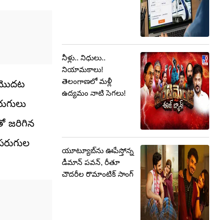
నీళ్లు.. నిధులు..
నియామకాలు!
తెలంగాణలో మళ్లీ
ు. మొదట
ఉద్యమం నాటి సెగలు!
పరుగులు
తో జరిగిన
4 పరుగుల
యూట్యూబ్‌ను ఊపేస్తోన్న
డీమాన్ పవన్, రీతూ
చౌదరీల రొమాంటిక్ సాంగ్