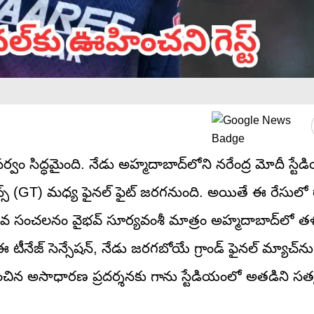
వం సిద్ధమైంది. నేడు అహ్మదాబాద్‌లోని నరేంద్ర మోదీ స్టే
స్ (GT) మధ్య ఫైనల్ ఫైట్ జరగనుంది. అయితే ఈ రేసులో ర
 యువ సంచలనం వైభవ్ సూర్యవంశీ మాత్రం అహ్మదాబాద్‌లో త
టీనేజ్ సెన్సేషన్, నేడు జరగబోయే గ్రాండ్ ఫైనల్ మ్యాచ్‌ను ప
ించిన అసాధారణ ప్రదర్శనకు గాను స్టేడియంలో అతడిని సత్