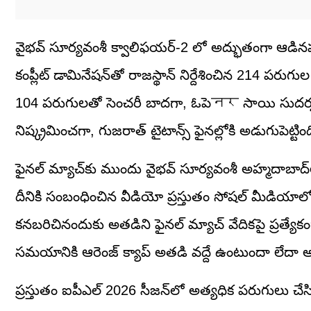
వైభవ్ సూర్యవంశీ క్వాలిఫయర్-2 లో అద్భుతంగా ఆడినప్ప
కంప్లీట్ డామినేషన్‌తో రాజస్థాన్ నిర్దేశించిన 214 పరుగుల 
104 పరుగులతో సెంచరీ బాదగా, ఓపెनर సాయి సుదర్శన్ 
నిష్క్రమించగా, గుజరాత్ టైటాన్స్ ఫైనల్లోకి అడుగుపెట్టింద
ఫైనల్ మ్యాచ్‌కు ముందు వైభవ్ సూర్యవంశీ అహ్మదాబాద్‌లో
దీనికి సంబంధించిన వీడియో ప్రస్తుతం సోషల్ మీడియాలో
కనబరిచినందుకు అతడిని ఫైనల్ మ్యాచ్ వేదికపై ప్రత్యేక
సమయానికి ఆరెంజ్ క్యాప్ అతడి వద్దే ఉంటుందా లేదా అనేద
ప్రస్తుతం ఐపీఎల్ 2026 సీజన్‌లో అత్యధిక పరుగులు చేసి