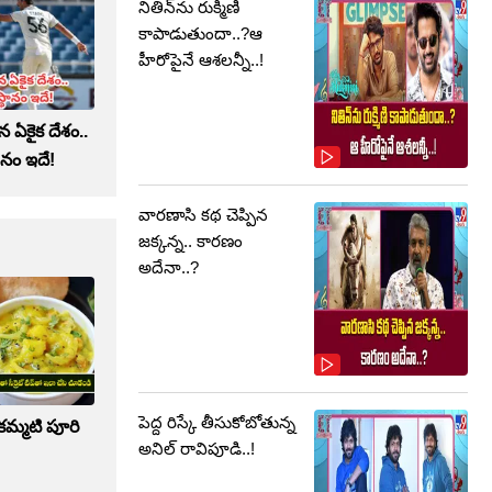
నితిన్‌ను రుక్మిణి
కాపాడుతుందా..?ఆ
హీరోపైనే ఆశలన్నీ..!
న ఏకైక దేశం..
ానం ఇదే!
వారణాసి కథ చెప్పిన
జక్కన్న.. కారణం
అదేనా..?
పెద్ద రిస్కే తీసుకోబోతున్న
 కమ్మటి పూరి
అనిల్ రావిపూడి..!