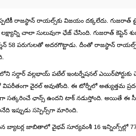
టికీ రాజస్థాన్ రాయల్స్‌కు విజయం దక్కలేదు. గుజరాత్ టైట
లక్ష్యాన్ని చాలా సులువుగా ఛేజ్ చేసింది. గుజరాత్ కెప్టెన్ శు
58 పరుగులతో అదరగొట్టాడు. దీంతో రాజస్థాన్ రాయల్స్ 
ి.
ని సర్దార్ వల్లభాయ్ పటేల్ ఇంటర్నేషనల్ ఎయిర్‌పోర్టుకు చ
 విపరీతంగా వైరల్ అవుతోంది. ఈ టోర్నీలో అత్యుత్తమ ప్రద
ంగా సత్కరించే ఛాన్స్ ఉందని టాక్ నడుస్తోంది. అయితే ఈ స
ి ఇప్పుడు సస్పెన్స్‌గా మారింది.
న బ్యాటర్ల జాబితాలో వైభవ్ సూర్యవంశీ 16 ఇన్నింగ్స్‌ల్లో