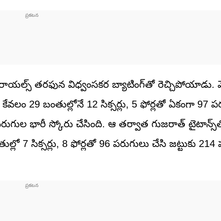
థాన్ రాయల్స్ తరఫున విధ్వంసకర బ్యాటింగ్‌తో రెచ్చిపోయాడ
ో కేవలం 29 బంతుల్లోనే 12 సిక్సర్లు, 5 ఫోర్లతో ఏకంగా 97 
ుగుల భారీ స్కోరు చేసింది. ఆ తర్వాత గుజరాత్ టైటాన్స్‌
లో 7 సిక్సర్లు, 8 ఫోర్లతో 96 పరుగులు చేసి జట్టుకు 21