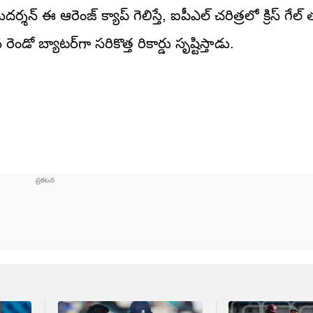
శన్ ఈ ఆరెంజ్ క్యాప్ గెలిస్తే, ఐపీఎల్ చరిత్రలో క్రిస్ గేల్
డో బ్యాటర్‌గా సరికొత్త రికార్డు సృష్టిస్తాడు.