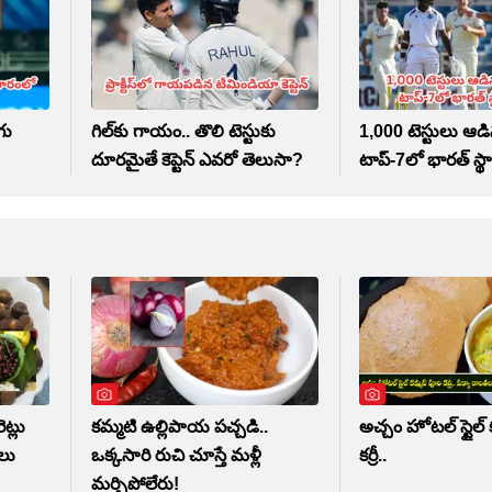
గు
గిల్‌కు గాయం.. తొలి టెస్టుకు
1,000 టెస్టులు ఆడి
దూరమైతే కెప్టెన్ ఎవరో తెలుసా?
టాప్-7లో భారత్ స్థ
ట్లు
కమ్మటి ఉల్లిపాయ పచ్చడి..
అచ్చం హోటల్ స్టైల్
ాలు
ఒక్కసారి రుచి చూస్తే మళ్లీ
కర్రీ..
మర్చిపోలేరు!