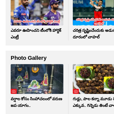
ఎవరూ ఊహించని టీంలోకి హార్దిక్
చరిత్ర సృష్టించేందుకు అడు
ఎంట్రీ
దూరంలో చాహల్
Photo Gallery
వర్షాల కోసం సింహాచలంలో వరుణ
గుడ్లు, పాల కన్నా మూడు రె
జప యాగం..
ఎక్కువ.. గిన్నెడు తింటే చ