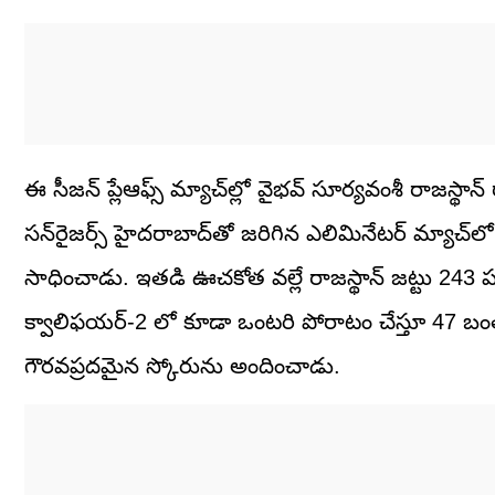
ఈ సీజన్ ప్లేఆఫ్స్ మ్యాచ్‌ల్లో వైభవ్ సూర్యవంశీ రాజస్
సన్‌రైజర్స్ హైదరాబాద్‌తో జరిగిన ఎలిమినేటర్ మ్యాచ్‌ల
సాధించాడు. ఇతడి ఊచకోత వల్లే రాజస్థాన్ జట్టు 243 పర
క్వాలిఫయర్-2 లో కూడా ఒంటరి పోరాటం చేస్తూ 47 బంతుల్
గౌరవప్రదమైన స్కోరును అందించాడు.