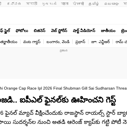
ी 
ಕನ್ನಡ
मराठी
ગુજરાતી
বাংলা
ਪੰਜਾਬੀ
தமிழ்
മലയാളം
म
ఫ్ స్టైల్
ఫోటోలు
బిజినెస్
వెబ్ స్టోరీస్
షార్ట్ వీడియోస్
జాతీయం
ట్రె
తర్జాతీయం
వంట గ్యాస్
బంగారం, వెండి
ప్రభాస్
జూ. ఎన్టీఆర్
రామ్ చ‌
hi Orange Cap Race Ipl 2026 Final Shubman Gill Sai Sudharsan Threa
ి.. ఐపీఎల్ ఫైనల్‌కు ఊహించని గెస్ట్
నల్ మ్యాచ్ వీక్షించేందుకు రాజస్థాన్ రాయల్స్ స్టార్ బ్యా
యి సుదర్శన్‌ల నుంచి అతడి ఆరెంజ్ క్యాప్‌కు గట్టి పోటీ నె