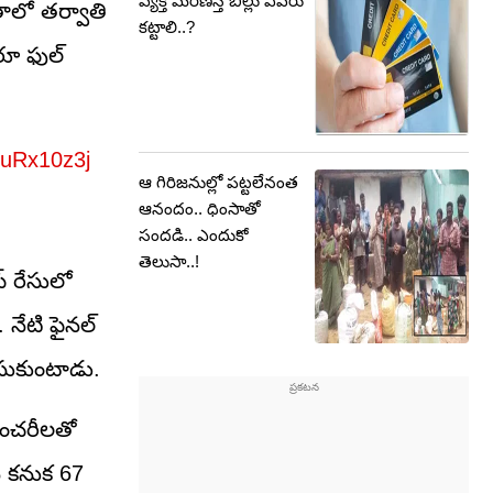
వ్యక్తి మరణిస్తే బిల్లు ఎవరు
తాలో తర్వాతి
కట్టాలి..?
దరూ ఫుల్
7uRx10z3j
ఆ గిరిజనుల్లో పట్టలేనంత
ఆనందం.. ధింసాతో
సందడి.. ఎందుకో
తెలుసా..!
ప్ రేసులో
. నేటి ఫైనల్
చేసుకుంటాడు.
సెంచరీలతో
న్ కనుక 67