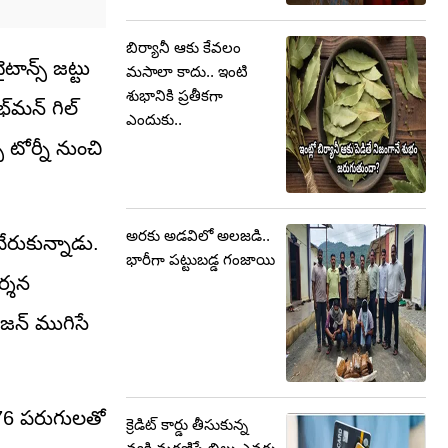
బిర్యానీ ఆకు కేవలం
ాన్స్ జట్టు
మసాలా కాదు.. ఇంటి
శుభానికి ప్రతీకగా
భ్‌మన్ గిల్
ఎందుకు..
టోర్నీ నుంచి
అరకు అడవిలో అలజడి..
ేరుకున్నాడు.
భారీగా పట్టుబడ్డ గంజాయి
ర్శన
ీజన్ ముగిసే
 776 పరుగులతో
క్రెడిట్ కార్డు తీసుకున్న