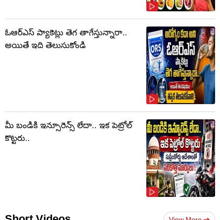
ఓఆర్‌ఎస్‌ ప్యాకెట్లు తెగ తాగేస్తున్నారా..
అయితే ఇది తెలుసుకోండి
మీ బండికి ఇన్సూరెన్స్ లేదా.. ఇక పెట్రోల్
కొట్టరు..
Short Videos
View More