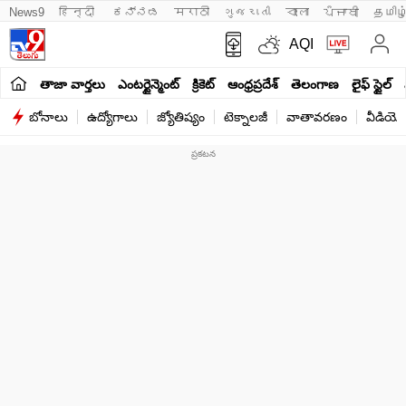
News9
हिन्दी 
ಕನ್ನಡ
मराठी
ગુજરાતી
বাংলা
ਪੰਜਾਬੀ
தமிழ
AQI
తాజా వార్తలు
ఎంటర్టైన్మెంట్
క్రికెట్
ఆంధ్రప్రదేశ్
తెలంగాణ
లైఫ్ స్టైల్
బోనాలు
ఉద్యోగాలు
జ్యోతిష్యం
టెక్నాలజీ
వాతావరణం
వీడియో