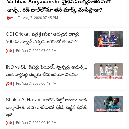
Vaibhav Suryavanshi: వైభవ్ సూర్యవంశీకి మరో
ఛాన్స్.. రెడ్ బాల్‌లోనూ తన మార్క్ చూపిస్తాడా?
క్రికెట్‌
Fri, Aug 7, 2026 07:45 PM
ODI Cricket: వన్డే క్రికెట్‌లో అరుదైన రికార్డు..
5000వ మ్యాచ్ ఎక్కడ జరిగిందో తెలుసా?
క్రికెట్‌
Fri, Aug 7, 2026 07:09 PM
IND vs SL: పేసర్లు ఫెయిల్.. స్పిన్నర్లు అదుర్స్..
లంక బ్యాటర్ల దెబ్బకు టీమిండియా విలవిల
క్రికెట్‌
Fri, Aug 7, 2026 06:43 PM
Shakib Al Hasan: ఇంటిపై పెట్రో బాంబు దాడి..
బంగ్లాదేశ్‌కు తిరిగి రావడానికి షకీబ్ పెట్టిన షరతు
ఇదే
క్రికెట్‌
Fri, Aug 7, 2026 06:10 PM