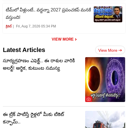
టీమ్‌లో వీళ్లుంటే.. వద్దన్నా 2027 ప్రపంచకప్‌ మనకే
వస్తుంది!
క్రికెట్‌
Fri, Aug 7, 2026 05:34 PM
VIEW MORE
Latest Articles
View More
సూర్యగ్రహణం ఎఫెక్ట్.. ఈ రాశుల వారికి
అలర్ట్! ఆర్థిక, కుటుంబ సమస్య
ఈ ట్రిక్ పాటిస్తే రైళ్లలో మీకు టికెట్
కన్ఫామ్..