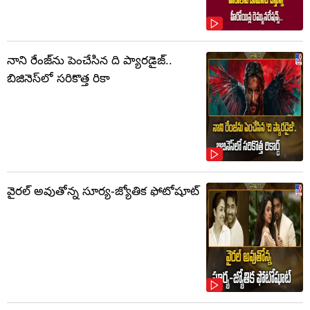
నాని రేంజ్‌ను పెంచేసిన ది ప్యారడైజ్..
బిజినెస్‌లో సరికొత్త రికా
వైరల్ అవుతోన్న సూర్య-జ్యోతిక ఫోటోషూట్