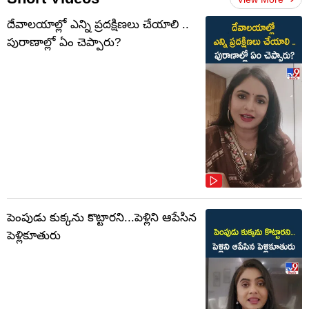
దేవాలయాల్లో ఎన్ని ప్రదక్షిణలు చేయాలి ..
పురాణాల్లో ఏం చెప్పారు?
పెంపుడు కుక్కను కొట్టారని...పెళ్లిని ఆపేసిన
పెళ్లికూతురు