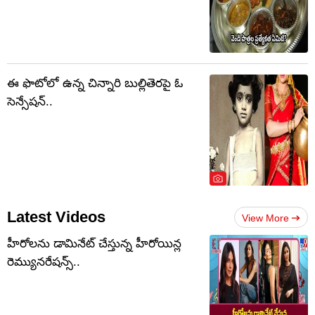
ఈ ఫొటోలో ఉన్న చిన్నారి బుల్లితెరపై ఓ
సెన్సేషన్..
Latest Videos
View More
హీరోలను డామినేట్ చేస్తున్న హీరోయిన్ల
రెమ్యునరేషన్స్..