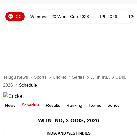
ICC
Womens T20 World Cup 2026
IPL 2026
T20
Telugu News
Sports
Cricket
Series
WI In IND, 3 ODIs,
2026
Schedule
Schedule
News
Results
Ranking
Teams
Series
WI IN IND, 3 ODIS, 2026
INDIA AND WEST INDIES