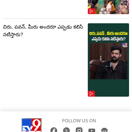
చిరు, పవన్, మీరు అందరూ ఎప్పడు కలిసి
నటిస్తారు?
FOLLOW US ON