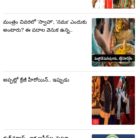
మంత్రం చివరలో 'స్వాహా', 'నమః' ఎందుకు
అంటారు? ఈ పదాల వెనుక ఉన్న..
అప్పట్లో క్రేజీ హీరోయిన్.. ఇప్పుడు