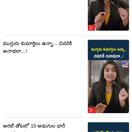
ముగ్గురు కుమార్తెలు ఉన్నా... చివరికి
అనాథలా...!
అరటి తోటలో 15 అడుగుల భారీ