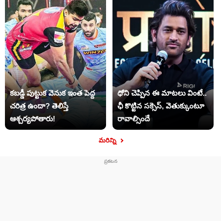
కబడ్డీ పుట్టుక వెనుక ఇంత పెద్ద
ధోని చెప్పిన ఈ మాటలు వింటే..
చరిత్ర ఉందా? తెలిస్తే
ఛీ కొట్టిన సక్సెస్, వెతుక్కుంటూ
ఆశ్చర్యపోతారు!
రావాల్సిందే
మరిన్ని