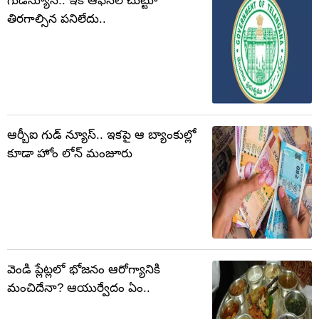
గుడ్‌న్యూస్.. ఇక ఆఫీస్‌ల చుట్టూ
తిరగాల్సిన పనిలేదు..
ఆర్బీఐ గుడ్ న్యూస్.. ఇకపై ఆ బ్యాంకుల్లో
కూడా హోం లోన్ మంజూరు
వెండి ప్లేట్లలో భోజనం ఆరోగ్యానికి
మంచిదేనా? ఆయుర్వేదం ఏం..