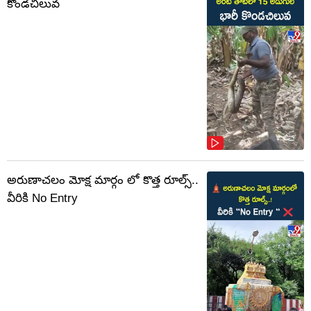
కొండచిలువ
అరుణాచలం మోక్ష మార్గం లో కొత్త రూల్స్..
వీరికి No Entry