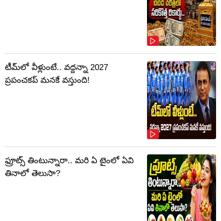
టీమ్‌లో వీళ్లుంటే.. వద్దన్నా 2027
ప్రపంచకప్‌ మనకే వస్తుంది!
ఫ్రూట్స్‌ తింటున్నారా.. మరి ఏ టైంలో ఏవి
తినాలో తెలుసా?