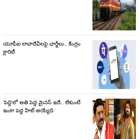
యూపీఐ లావాదేవీలపై ఛార్జీలు.. కేంద్రం
క్లారిటీ
'పెద్ది'లో అతి పెద్ద మైనస్ ఇదే.. లేకుంటే
ఇంకా పెద్ద హిట్ అయ్యేది