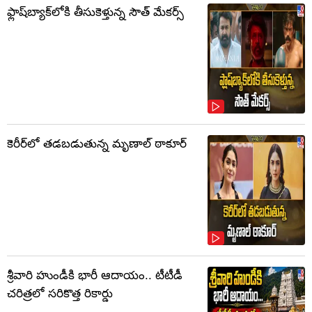
ఫ్లాష్‌బ్యాక్‌లోకి తీసుకెళ్తున్న సౌత్‌ మేకర్స్‌
కెరీర్‌లో తడబడుతున్న మృణాల్ ఠాకూర్
శ్రీవారి హుండీకి భారీ ఆదాయం.. టీటీడీ
చరిత్రలో సరికొత్త రికార్డు