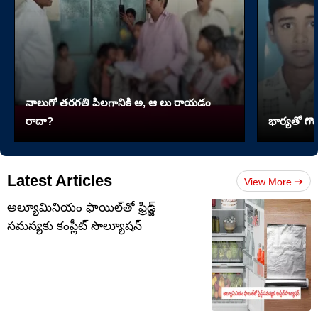
నాలుగో త‌ర‌గతి పిలగానికి అ, ఆ లు రాయ‌డం
రాదా?
భార్యతో గొడ
Latest Articles
View More
అల్యూమినియం ఫాయిల్‌తో ఫ్రిడ్జ్
సమస్యకు కంప్లీట్ సొల్యూషన్