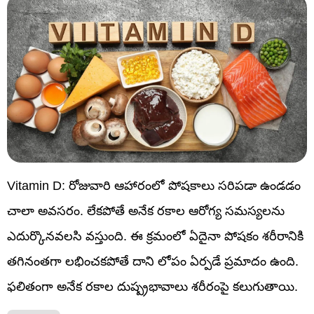
Vitamin D: రోజువారి ఆహారంలో పోషకాలు సరిపడా ఉండడం
చాలా అవసరం. లేకపోతే అనేక రకాల ఆరోగ్య సమస్యలను
ఎదుర్కొనవలసి వస్తుంది. ఈ క్రమంలో ఏదైనా పోషకం శరీరానికి
తగినంతగా లభించకపోతే దాని లోపం ఏర్పడే ప్రమాదం ఉంది.
ఫలితంగా అనేక రకాల దుష్ప్రభావాలు శరీరంపై కలుగుతాయి.