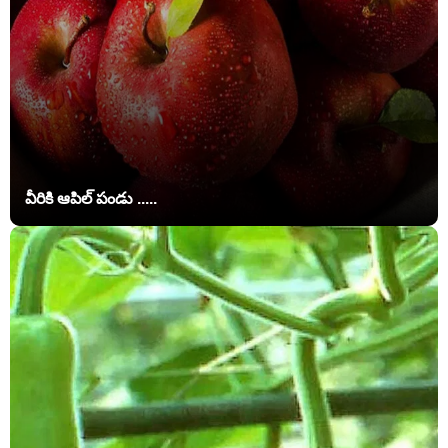
వీరికి ఆపిల్ పండు .....