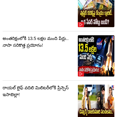
అంతరిక్షంలోకి 13.5 లక్షల మంది పేర్లు..
నాసా సరికొత్త ప్రయోగం!
రాయల్ లైఫ్ వదిలి మిలిటరీలోకి ప్రిన్సెస్
ఇసాబెల్లా!