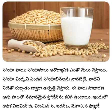
సోయా పాలు: సోయాపాలు ఆరోగ్యానికి ఎంతో మేలు చేస్తాయి.
సోయా మిల్క్‌ని ఎండిన సోయాబీన్‌లను నానబెట్టి, వాటిని
నీటితో రుబ్బడం ద్వారా ఉత్పత్తి చేస్తారు. ఈ పాలు సాధారణ
ఆవు పాలతో సమానమైన ప్రోటీన్‌ను కలిగి ఉంటాయి. ఇందులో
అధిక విటమిన్ డి, విటమిన్ సి, ఐరన్ఒ, మేగా3, 6 ఫ్యాటీ