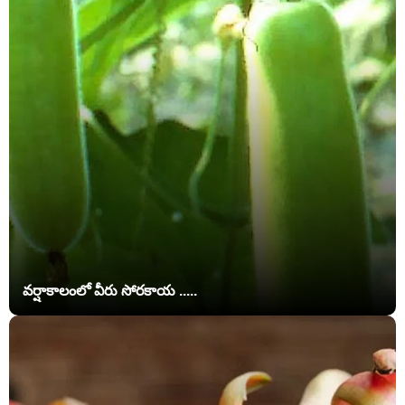
వర్షాకాలంలో వీరు సోరకాయ .....