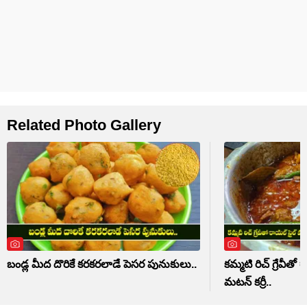
Related Photo Gallery
బండ్ల మీద దొరికే కరకరలాడే పెసర పునుకులు..
కమ్మటి రిచ్ గ్రేవీ
మటన్ కర్రీ..