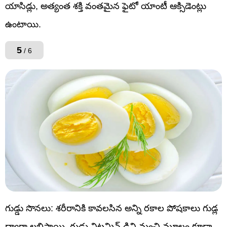
యాసిడ్లు, అత్యంత శక్తి వంతమైన ఫైటో యాంటీ ఆక్సిడెంట్లు
ఉంటాయి.
5
/ 6
గుడ్డు సొనలు: శరీరానికి కావలసిన అన్ని రకాల పోషకాలు గుడ్ల
ద్వారా లభిస్తాయి. గుడ్లు విటమిన్ డిని మంచి మూలం కూడా.