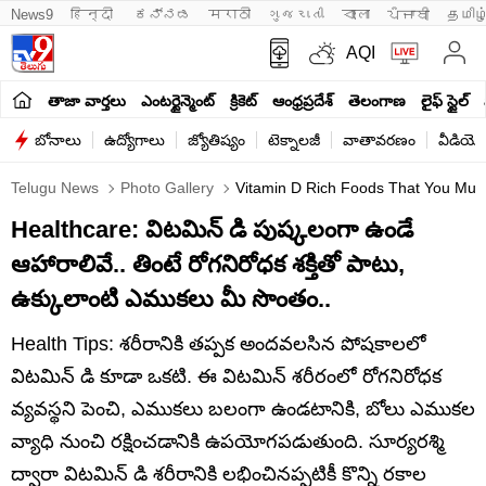
News9
हिन्दी 
ಕನ್ನಡ
मराठी
ગુજરાતી
বাংলা
ਪੰਜਾਬੀ
தமிழ
AQI
తాజా వార్తలు
ఎంటర్టైన్మెంట్
క్రికెట్
ఆంధ్రప్రదేశ్
తెలంగాణ
లైఫ్ స్టైల్
బోనాలు
ఉద్యోగాలు
జ్యోతిష్యం
టెక్నాలజీ
వాతావరణం
వీడియో
Telugu News
Photo Gallery
Vitamin D Rich Foods That You Must I
Healthcare: విటమిన్ డి పుష్కలంగా ఉండే
ఆహారాలివే.. తింటే రోగనిరోధక శక్తితో పాటు,
ఉక్కులాంటి ఎముకలు మీ సొంతం..
Health Tips: శరీరానికి తప్పక అందవలసిన పోషకాలలో
విటమిన్ డి కూడా ఒకటి. ఈ విటమిన్ శరీరంలో రోగనిరోధక
వ్యవస్థని పెంచి, ఎముకలు బలంగా ఉండటానికి, బోలు ఎముకల
వ్యాధి నుంచి రక్షించడానికి ఉపయోగపడుతుంది. సూర్యరశ్మి
ద్వారా విటమిన్ డి శరీరానికి లభించినప్పటికీ కొన్ని రకాల