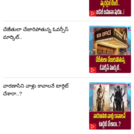
చేజేతులా చేజారిపోతున్న ఓవర్సీస్
మార్కెట్..
వారణాసిని వాళ్లు కావాలనే టార్గెట్
చేశారా..?