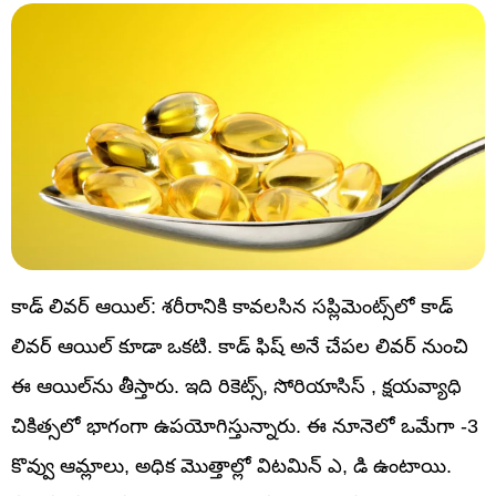
కాడ్ లివర్ ఆయిల్: శరీరానికి కావలసిన సప్లిమెంట్స్‌లో కాడ్
లివర్ ఆయిల్ కూడా ఒకటి. కాడ్‌ ఫిష్‌ అనే చేపల లివర్‌ నుంచి
ఈ ఆయిల్‌ను తీస్తారు. ఇది రికెట్స్, సోరియాసిస్ , క్షయవ్యాధి
చికిత్సలో భాగంగా ఉపయోగిస్తున్నారు. ఈ నూనెలో ఒమేగా -3
కొవ్వు ఆమ్లాలు, అధిక మొత్తాల్లో విటమిన్‌ ఎ, డి ఉంటాయి.