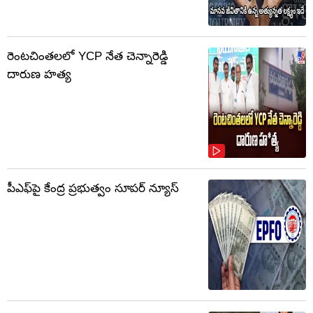
రెంటచింతలలో YCP నేత చెన్నారెడ్డి
దారుణ హత్య
పీఎఫ్‌పై కేంద్ర ప్రభుత్వం సూపర్ న్యూస్