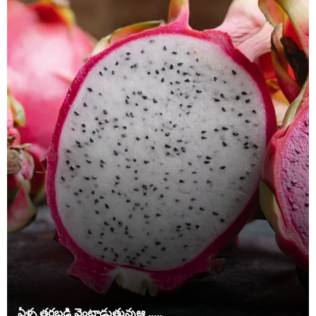
ఏళ్ళ తరబడి వెంటాడుతున్నఆ .....