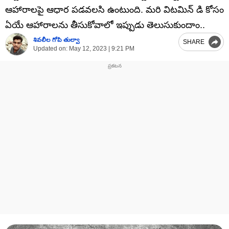
ఆహారాలపై ఆధార పడవలసి ఉంటుంది. మరి విటమిన్ డి కోసం
ఏయే ఆహారాలను తీసుకోవాలో ఇప్పుడు తెలుసుకుందాం..
శివలీల గోపి తుల్వా
SHARE
Updated on:
May 12, 2023 | 9:21 PM