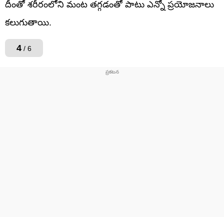
దీంతో శరీరంలోని మంట తగ్గడంతో పాటు ఎన్నో ప్రయోజనాలు
కలుగుతాయి.
4
/ 6