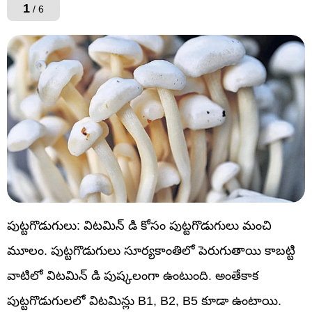
1
/ 6
పుట్టగొడుగులు: విటమిన్ డి కోసం పుట్టగొడుగులు మంచి
మూలం. పుట్టగొడుగులు సూర్యకాంతిలో పెరుగుతాయి కాబట్టి
వాటిలో విటమిన్ డి పుష్కలంగా ఉంటుంది. అంతేకాక
పుట్టగొడుగులలో విటమిన్లు B1, B2, B5 కూడా ఉంటాయి.