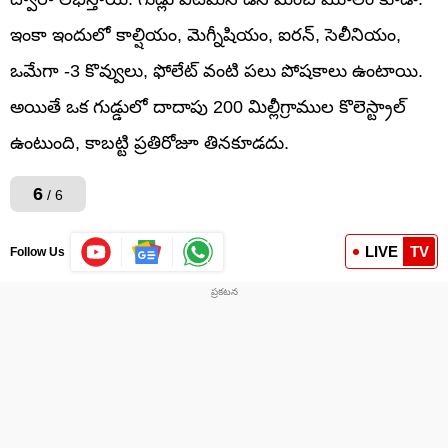
ఇంకా ఇందులో కాల్షియం, మెగ్నీషియం, ఐరన్, సెలీనియం,
ఒమేగా -3 కొవ్వులు, ఫోలేట్ వంటి పలు పోషకాలు ఉంటాయి.
అయితే ఒక గుడ్డులో దాదాపు 200 మిల్లీగ్రాముల కొలెస్ట్రాల్
ఉంటుంది, కాబట్టి ప్రతిరోజూ తినకూడదు.
6
/ 6
LIVE
TV
Follow Us