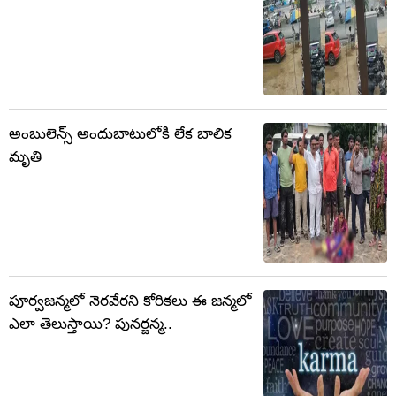
అంబులెన్స్ అందుబాటులోకి లేక బాలిక
మృతి
పూర్వజన్మలో నెరవేరని కోరికలు ఈ జన్మలో
ఎలా తెలుస్తాయి? పునర్జన్మ..