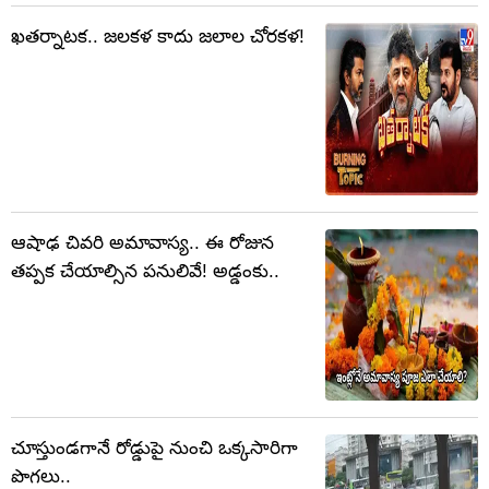
ఖతర్నాటక.. జలకళ కాదు జలాల చోరకళ!
ఆషాఢ చివరి అమావాస్య.. ఈ రోజున
తప్పక చేయాల్సిన పనులివే! అడ్డంకు..
చూస్తుండగానే రోడ్డుపై నుంచి ఒక్కసారిగా
పొగలు..