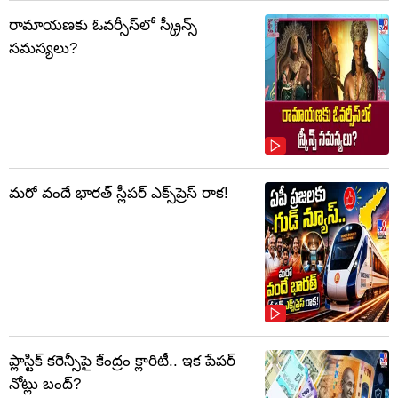
రామాయణకు ఓవర్సీస్‌లో స్క్రీన్స్
సమస్యలు?
మరో వందే భారత్ స్లీపర్ ఎక్స్‌ప్రెస్ రాక!
ప్లాస్టిక్‌ కరెన్సీపై కేంద్రం క్లారిటీ.. ఇక పేపర్‌
నోట్లు బంద్‌?