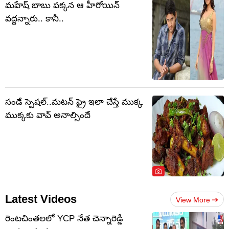
మహేష్ బాబు పక్కన ఆ హీరోయిన్
వద్దన్నారు.. కానీ..
సండే స్పెషల్..మటన్ ఫ్రై ఇలా చేస్తే ముక్క
ముక్కకు వావ్ అనాల్సిందే
Latest Videos
View More
రెంటచింతలలో YCP నేత చెన్నారెడ్డి