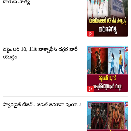
దారుణ హత్య
సెప్టెంబర్‌ 10, 11కి బాక్సాఫీస్ దగ్గర భారీ
యుద్ధం
ప్యారడైజ్ టీజర్.. జడల్ జమానా షురూ..!