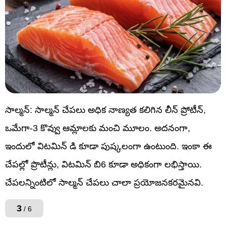
సాల్మన్: సాల్మన్ చేపలు అధిక నాణ్యత కలిగిన లీన్ ప్రోటీన్,
ఒమేగా-3 కొవ్వు ఆమ్లాలకు మంచి మూలం. అదనంగా,
ఇందులో విటమిన్ డి కూడా పుష్కలంగా ఉంటుంది. ఇంకా ఈ
చేపల్లో ప్రొటీన్లు, విటమిన్ బి6 కూడా అధికంగా లభిస్తాయి.
చేపలన్నింటిలో సాల్మన్ చేపలు చాలా ప్రయోజనకరమైనవి.
3
/ 6