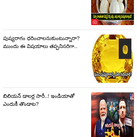
పుష్యరాగం ధరించాలనుకుంటున్నారా?
ముందు ఈ విషయాలు తప్పనిసరిగా..
బిలియన్ డాలర్ల సారీ..! ఇండియాతో
ఎందుకీ తొండాట?