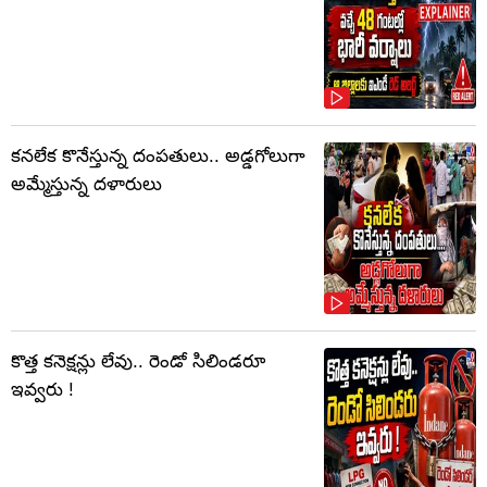
కనలేక కొనేస్తున్న దంపతులు.. అడ్డగోలుగా
అమ్మేస్తున్న దళారులు
కొత్త కనెక్షన్లు లేవు.. రెండో సిలిండరూ
ఇవ్వరు !