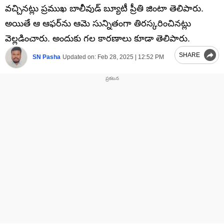
వచ్చినట్లు ప్రముఖ బాలీవుడ్‌ బ్యూటీ ప్రీతి జింటా తెలిపారు.
అయితే ఆ ఆఫర్‌ను ఆమె సున్నితంగా తిరస్కరించినట్లు
వెల్లడించారు. అందుకు గల కారణాలు కూడా తెలిపారు.
SHARE
SN Pasha
Updated on:
Feb 28, 2025 | 12:52 PM