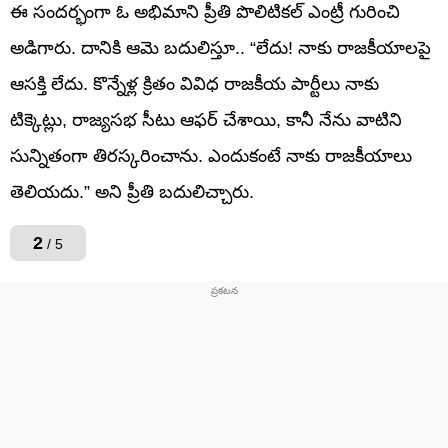
ఈ సందర్భంగా ఓ అభిమాని ప్రీతి పొలిటికల్‌ ఎంట్రీ గురించి
అడిగారు. దానికి ఆమె బదులిస్తూ.. “లేదు! నాకు రాజకీయాలపై
ఆసక్తి లేదు. కొన్నేళ్ల క్రితం వివిధ రాజకీయ పార్టీలు నాకు
టిక్కెట్లు, రాజ్యసభ సీటు ఆఫర్ చేశాయి, కానీ నేను వాటిని
సున్నితంగా తిరస్కరించాను. ఎందుకంటే నాకు రాజకీయాలు
తెలియదు.” అని ప్రీతి బదులిచ్చారు.
2
/ 5