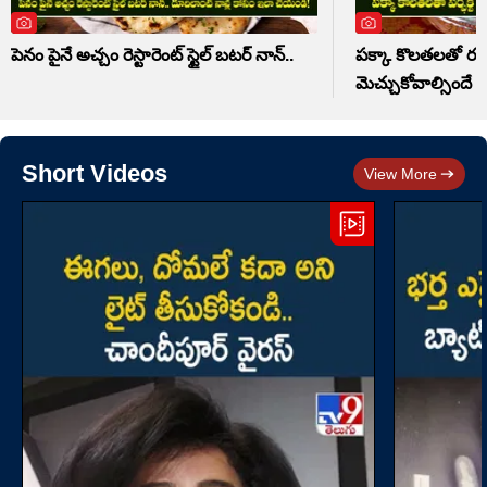
పెనం పైనే అచ్చం రెస్టారెంట్ స్టైల్ బటర్ నాన్..
పక్కా కొలతలతో రవ్వ 
మెచ్చుకోవాల్సిందే
Short Videos
View More