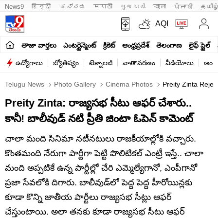
News9
हिन्दी 
ಕನ್ನಡ
मराठी
ગુજરાતી
বাংলা
ਪੰਜਾਬੀ
தமிழ
AQI
తాజా వార్తలు
ఎంటర్టైన్మెంట్
క్రికెట్
ఆంధ్రప్రదేశ్
తెలంగాణ
లైఫ్ స్టైల్
ఉద్యోగాలు
జ్యోతిష్యం
టెక్నాలజీ
వాతావరణం
వీడియోలు
అంతర
Telugu News
Photo Gallery
Cinema Photos
Preity Zinta Reje
Preity Zinta: రాజ్యసభ సీటు ఆఫర్‌ చేశారు..
కానీ! బాలీవుడ్‌ నటి ప్రీతి జింటా ఓపెన్‌ కామెంట్‌
చాలా మంది సినిమా నటీనటులు రాజకీయాల్లోకి వచ్చారు.
కొంతమంది నేరుగా పార్టీగా పెట్టి పొలిటికల్‌ ఎంట్రీ ఇస్తే.. చాలా
మంది అప్పటికే ఉన్న పార్టీల్లో చేరి ఎమ్మెల్యేగానో, ఎంపీగానో
ప్రజా సేవలోకి దిగారు. బాలీవుడ్‌లో పెద్ద పెద్ద హీరోయిన్లకు
కూడా కొన్ని జాతీయ పార్టీలు రాజ్యసభ సీట్లు ఆఫర్‌
చేస్తుంటాయి. అలా తనకు కూడా రాజ్యసభ సీటు ఆఫర్‌