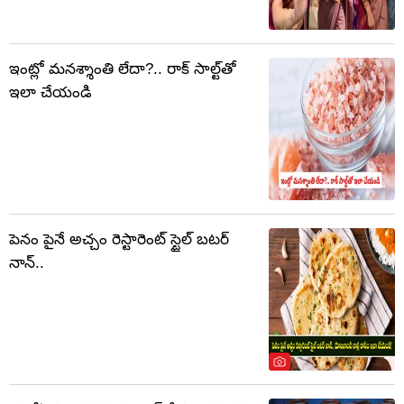
ఇంట్లో మనశ్శాంతి లేదా?.. రాక్ సాల్ట్‌తో
ఇలా చేయండి
పెనం పైనే అచ్చం రెస్టారెంట్ స్టైల్ బటర్
నాన్..