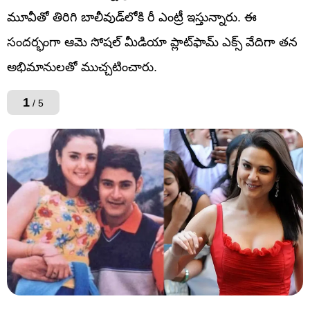
మూవీతో తిరిగి బాలీవుడ్‌లోకి రీ ఎంట్రీ ఇస్తున్నారు. ఈ
సందర్భంగా ఆమె సోషల్‌ మీడియా ప్లాట్‌ఫామ్‌ ఎక్స్‌ వేదిగా తన
అభిమానులతో ముచ్చటించారు.
1
/ 5