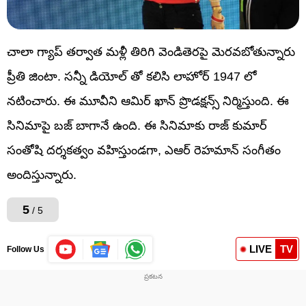
చాలా గ్యాప్‌ తర్వాత మళ్లీ తిరిగి వెండితెరపై మెరవబోతున్నారు
ప్రీతి జింటా. సన్నీ డియోల్ తో కలిసి లాహోర్ 1947 లో
నటించారు. ఈ మూవీని ఆమిర్ ఖాన్ ప్రొడక్షన్స్ నిర్మిస్తుంది. ఈ
సినిమాపై బజ్ బాగానే ఉంది. ఈ సినిమాకు రాజ్ కుమార్
సంతోషి దర్శకత్వం వహిస్తుండగా, ఎఆర్ రెహమాన్ సంగీతం
అందిస్తున్నారు.
5
/ 5
LIVE
TV
Follow Us