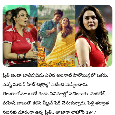
ప్రీతి జింటా బాలీవుడ్‌ను ఏలిన అలనాటి హీరోయిన్లలో ఒకరు.
ఎన్నో సూపర్‌ హిట్‌ చిత్రాల్లో నటించి మెప్పించారు.
తెలుగులోనూ ఒకటీ రెండు సినిమాల్లో నటించారు. వెంకటేశ్‌,
మహేష్‌ బాబుతో కలిసి స్క్రీన్‌ షేర్‌ చేసుకున్నారు. పెళ్లి తర్వాత
నటనకు దూరంగా ఉన్న ప్రీతి.. తాజాగా లాహోర్ 1947