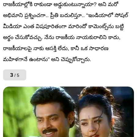
రాజకీయాల్లోకి రాకుండా అడ్డుకుంటున్నాయా? అని మరో
అభిమాని ప్రశ్నించగా.. ప్రీతి బదులిస్తూ.. “ఇండియాలో సోషల్
మీడియా ఎంత విషపూరితంగా మారిందో కామెంట్స్‌ను బట్టి
అర్థం చేసుకోవచ్చు. నేను రాజకీయ నాయకురాలిని కాదు,
రాజకీయాలపై నాకు ఆసక్తి లేదు, కానీ ఒక సాధారణ
మహిళగానే ఉంటాను" అని చెప్పుకోచ్చారు.
3
/ 5