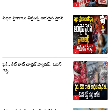
పిల్లల ప్రాణాలు తీస్తున్న అరుదైన వైరస్..
పైకి.. కిట్‌ కాట్‌ చాక్లెట్ ప్యాకెట్‌.. ఓపెన్‌
చేస్తే..