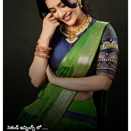
సెకండ్ ఇన్నింగ్స్ లో .....