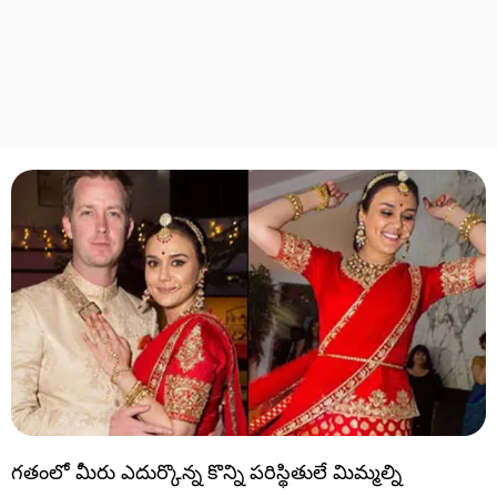
గతంలో మీరు ఎదుర్కొన్న కొన్ని పరిస్థితులే మిమ్మల్ని