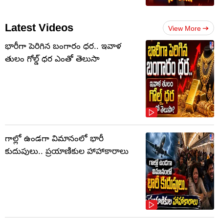
Latest Videos
View More
భారీగా పెరిగిన బంగారం ధర.. ఇవాళ
తులం గోల్డ్‌ ధర ఎంతో తెలుసా
గాల్లో ఉండగా విమానంలో భారీ
కుదుపులు.. ప్రయాణికుల హాహాకారాలు