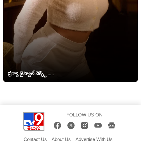
ప్రగ్యా జైస్వాల్ నెక్స్ట్ .....
FOLLOW US ON
Contact Us
About Us
Advertise With Us