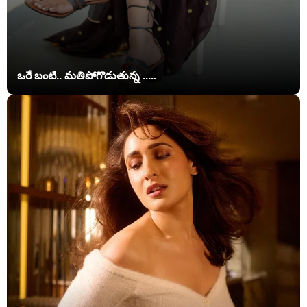
ఒరే బంటి.. మతిపోగొడుతున్న .....