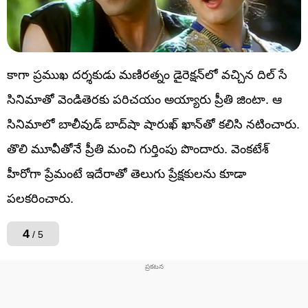
కాగా ప్రముఖ దర్శకుడు మణిరత్నం డైరెక్షన్‌లో వచ్చిన దిల్‌ సే
సినిమాతో వెండితెరకు పరిచయం అయ్యారు ప్రీతి జింటా. ఆ
సినిమాలో బాలీవుడ్‌ బాద్‌షా షారుఖ్‌ ఖాన్‌తో కలిసి నటించారు.
తొలి మూవీతోనే ప్రీతి మంచి గుర్తింపు పొందారు. వెంకటేశ్‌
హీరోగా ప్రేమంటే ఇదేరాతో తెలుగు ప్రేక్షకులను కూడా
పలకరించారు.
4
/ 5