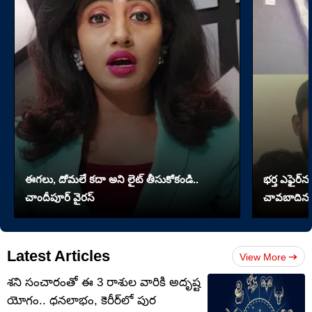
ఈగలు, దోమలే కదా అని లైట్ తీసుకోకండి..
భర్త ఎఫైర్‌న
చాందీపూర్ వైరస్
చావబాదిన భ
Latest Articles
View More
శని సంచారంతో ఈ 3 రాశుల వారికి అదృష్ట
యోగం.. ధనలాభం, కెరీర్‌లో పుర