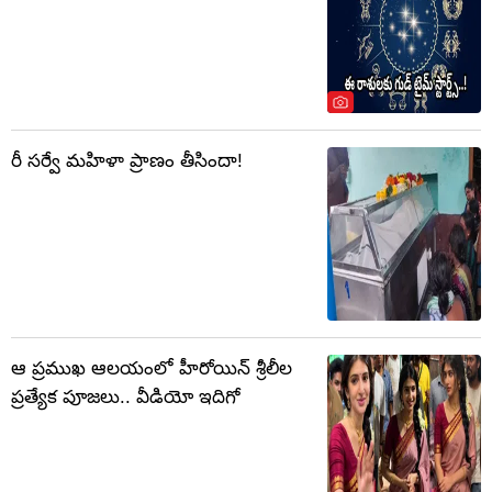
రీ సర్వే మహిళా ప్రాణం తీసిందా!
ఆ ప్రముఖ ఆలయంలో హీరోయిన్ శ్రీలీల
ప్రత్యేక పూజలు.. వీడియో ఇదిగో