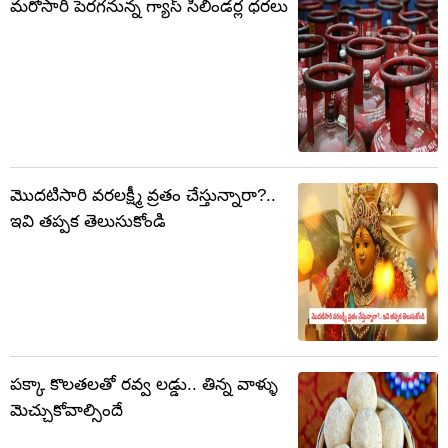
మరోసారి పెరగనున్న గ్యాస్ సిలిండర్ల ధరలు
మొదటిసారి వరలక్ష్మీ వ్రతం చేస్తున్నారా?..
ఇవి తప్పక తెలుసుకోండి
పక్కా కొలతలతో రవ్వ లడ్డు.. తిన్న వాళ్ళు
మెచ్చుకోవాల్సిందే