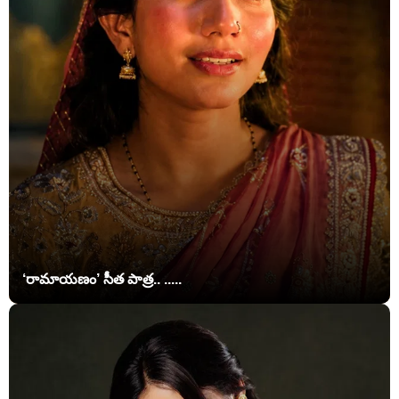
‘రామాయణం’ సీత పాత్ర.. .....