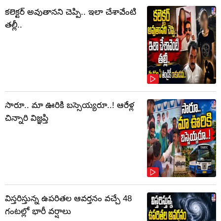
కలెక్టర్‌ అవుతానని చెప్పి.. ఇలా చేశావేంటి
తల్లీ..
సారూ.. మా ఊరికి బస్సెయ్యరూ..! ఆరేళ్ల
చిన్నారి విజ్ఞప్తి
విస్తరిస్తున్న ఉపరితల ఆవర్తనం వచ్చే 48
గంటల్లో భారీ వర్షాలు