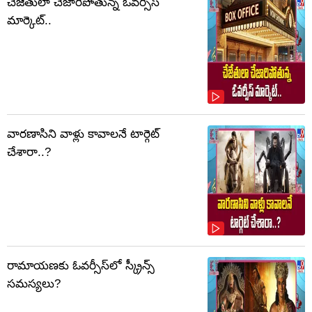
చేజేతులా చేజారిపోతున్న ఓవర్సీస్
మార్కెట్..
వారణాసిని వాళ్లు కావాలనే టార్గెట్
చేశారా..?
రామాయణకు ఓవర్సీస్‌లో స్క్రీన్స్
సమస్యలు?