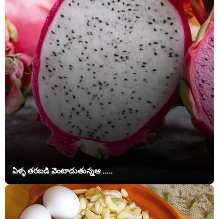
ఏళ్ళ తరబడి వెంటాడుతున్నఆ .....