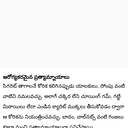
ఆరోగ్యకరమైన ప్రత్యామ్నాయాలు
సిగరెట్ తాగాలనే కోరిక కలిగినప్పుడు యాలకులు, సోంపు వంటి
వాటిని నమలవచ్చు. అలాగే చక్కెర లేని చూయింగ్ గమ్, గట్టి
మిఠాయిలు లేదా ఎండిన క్యారెట్ ముక్కలు తీసుకోవడం ద్వారా
ఆ కోరికను నియంత్రించవచ్చు. బాదం, వాల్‌నట్స్ వంటి గింజలు
కూడా మంచి ప్రత్యామ్నాయాలుగా పనిచేస్తాయి.