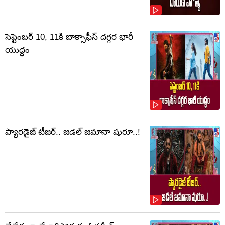
సెప్టెంబర్‌ 10, 11కి బాక్సాఫీస్ దగ్గర భారీ
యుద్ధం
ప్యారడైజ్ టీజర్.. జడల్ జమానా షురూ..!