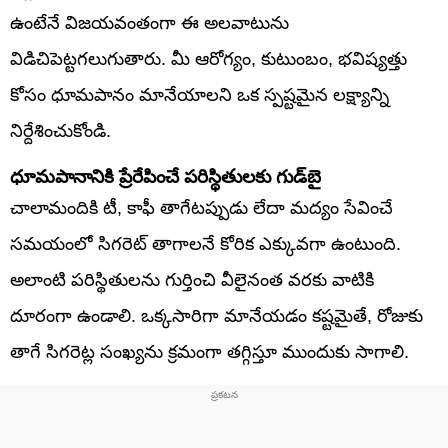
ఉంటేనే విజయవంతంగా ఈ అలవాటును
విడిచిపెట్టగలుగుతారు. మీ ఆరోగ్యం, కుటుంబం, భవిష్యత్తు
కోసం ధూమపానం మానేయాలని ఒక స్పష్టమైన లక్ష్యాన్ని
నిర్దేశించుకోండి.
ధూమపానానికి ప్రేరేపించే పరిస్థితులకు గుడ్‌బై
చాలామందికి టీ, కాఫీ తాగేటప్పుడు లేదా మద్యం సేవించే
సమయంలో సిగరెట్ తాగాలనే కోరిక ఎక్కువగా ఉంటుంది.
అలాంటి పరిస్థితులను గుర్తించి వీలైనంత వరకు వాటికి
దూరంగా ఉండాలి. ఒక్కసారిగా మానేయడం కష్టమైతే, రోజుకు
తాగే సిగరెట్ల సంఖ్యను క్రమంగా తగ్గిస్తూ ముందుకు సాగాలి.