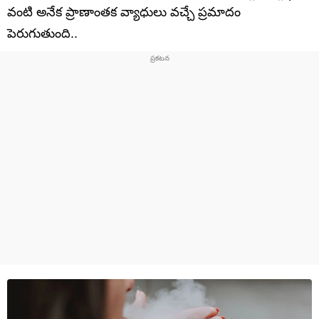
వంటి అనేక ప్రాణాంతక వ్యాధులు వచ్చే ప్రమాదం
పెరుగుతుంది..