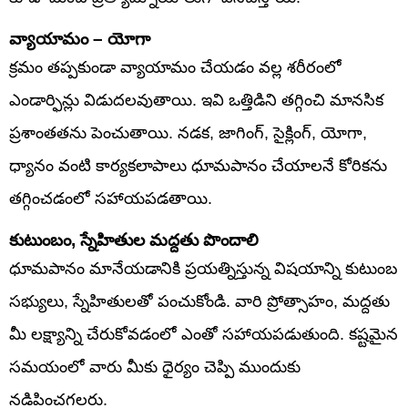
వ్యాయామం – యోగా
క్రమం తప్పకుండా వ్యాయామం చేయడం వల్ల శరీరంలో
ఎండార్ఫిన్లు విడుదలవుతాయి. ఇవి ఒత్తిడిని తగ్గించి మానసిక
ప్రశాంతతను పెంచుతాయి. నడక, జాగింగ్, సైక్లింగ్, యోగా,
ధ్యానం వంటి కార్యకలాపాలు ధూమపానం చేయాలనే కోరికను
తగ్గించడంలో సహాయపడతాయి.
కుటుంబం, స్నేహితుల మద్దతు పొందాలి
ధూమపానం మానేయడానికి ప్రయత్నిస్తున్న విషయాన్ని కుటుంబ
సభ్యులు, స్నేహితులతో పంచుకోండి. వారి ప్రోత్సాహం, మద్దతు
మీ లక్ష్యాన్ని చేరుకోవడంలో ఎంతో సహాయపడుతుంది. కష్టమైన
సమయంలో వారు మీకు ధైర్యం చెప్పి ముందుకు
నడిపించగలరు.