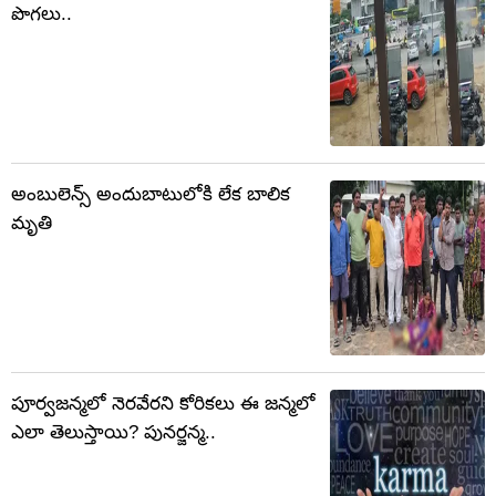
పొగలు..
అంబులెన్స్ అందుబాటులోకి లేక బాలిక
మృతి
పూర్వజన్మలో నెరవేరని కోరికలు ఈ జన్మలో
ఎలా తెలుస్తాయి? పునర్జన్మ..