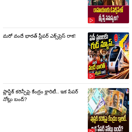
మరో వందే భారత్ స్లీపర్ ఎక్స్‌ప్రెస్ రాక!
ప్లాస్టిక్‌ కరెన్సీపై కేంద్రం క్లారిటీ.. ఇక పేపర్‌
నోట్లు బంద్‌?