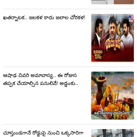
ఖతర్నాటక.. జలకళ కాదు జలాల చోరకళ!
ఆషాఢ చివరి అమావాస్య.. ఈ రోజున
తప్పక చేయాల్సిన పనులివే! అడ్డంకు..
చూస్తుండగానే రోడ్డుపై నుంచి ఒక్కసారిగా