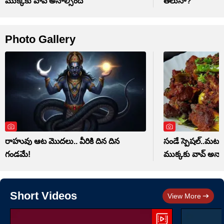
ముక్కకు వావ్ అనాల్సిందే
తెలుసా?
Photo Gallery
రాహువు ఆట మొదలు.. వీరికి దిన దిన
సండే స్పెషల్..మటన్ 
గండమే!
ముక్కకు వావ్ అనాల
Short Videos
View More