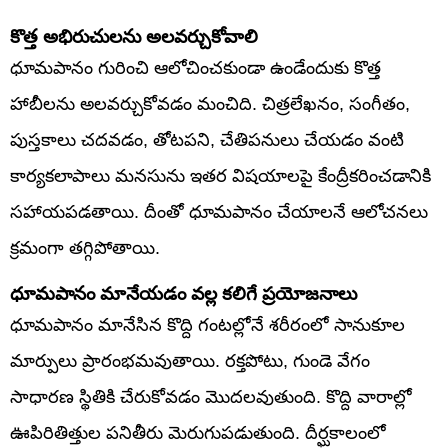
కొత్త అభిరుచులను అలవర్చుకోవాలి
ధూమపానం గురించి ఆలోచించకుండా ఉండేందుకు కొత్త
హాబీలను అలవర్చుకోవడం మంచిది. చిత్రలేఖనం, సంగీతం,
పుస్తకాలు చదవడం, తోటపని, చేతిపనులు చేయడం వంటి
కార్యకలాపాలు మనసును ఇతర విషయాలపై కేంద్రీకరించడానికి
సహాయపడతాయి. దీంతో ధూమపానం చేయాలనే ఆలోచనలు
క్రమంగా తగ్గిపోతాయి.
ధూమపానం మానేయడం వల్ల కలిగే ప్రయోజనాలు
ధూమపానం మానేసిన కొద్ది గంటల్లోనే శరీరంలో సానుకూల
మార్పులు ప్రారంభమవుతాయి. రక్తపోటు, గుండె వేగం
సాధారణ స్థితికి చేరుకోవడం మొదలవుతుంది. కొద్ది వారాల్లో
ఊపిరితిత్తుల పనితీరు మెరుగుపడుతుంది. దీర్ఘకాలంలో