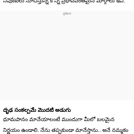
నిపుణులు సూచిస్తున్న కొన్ని ప్రభావవంతమైన మార్గాలు ఇవి.
దృఢ సంకల్పమే మొదటి అడుగు
ధూమపానం మానేయాలంటే ముందుగా మీలో బలమైన
నిర్ణయం ఉండాలి. నేను తప్పకుండా మానేస్తాను.. అనే నమ్మకం