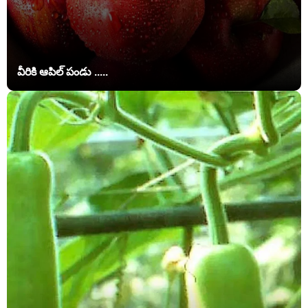
వీరికి ఆపిల్ పండు .....