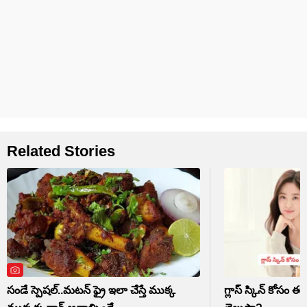
Related Stories
సండే స్పెషల్..మటన్ ఫ్రై ఇలా చేస్తే ముక్క
గ్లాస్ స్కిన్ కోసం ఈ