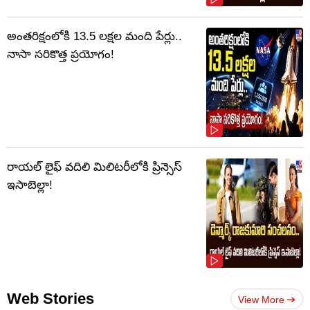
అంతరిక్షంలోకి 13.5 లక్షల మంది పేర్లు..
నాసా సరికొత్త ప్రయోగం!
రాయల్ లైఫ్ వదిలి మిలిటరీలోకి ప్రిన్సెస్
ఇసాబెల్లా!
Web Stories
View More