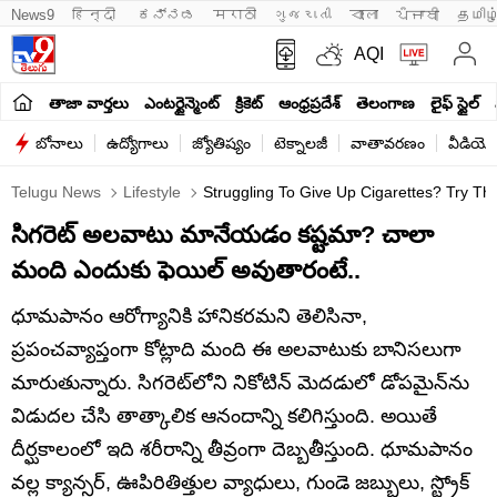
News9
हिन्दी 
ಕನ್ನಡ
मराठी
ગુજરાતી
বাংলা
ਪੰਜਾਬੀ
தமிழ
AQI
తాజా వార్తలు
ఎంటర్టైన్మెంట్
క్రికెట్
ఆంధ్రప్రదేశ్
తెలంగాణ
లైఫ్ స్టైల్
బోనాలు
ఉద్యోగాలు
జ్యోతిష్యం
టెక్నాలజీ
వాతావరణం
వీడియో
Telugu News
Lifestyle
Struggling To Give Up Cigarettes? Try 
సిగరెట్ అలవాటు మానేయడం కష్టమా? చాలా
మంది ఎందుకు ఫెయిల్‌ అవుతారంటే..
ధూమపానం ఆరోగ్యానికి హానికరమని తెలిసినా,
ప్రపంచవ్యాప్తంగా కోట్లాది మంది ఈ అలవాటుకు బానిసలుగా
మారుతున్నారు. సిగరెట్‌లోని నికోటిన్ మెదడులో డోపమైన్‌ను
విడుదల చేసి తాత్కాలిక ఆనందాన్ని కలిగిస్తుంది. అయితే
దీర్ఘకాలంలో ఇది శరీరాన్ని తీవ్రంగా దెబ్బతీస్తుంది. ధూమపానం
వల్ల క్యాన్సర్, ఊపిరితిత్తుల వ్యాధులు, గుండె జబ్బులు, స్ట్రోక్