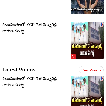
రెంటచింతలలో YCP నేత చెన్నారెడ్డి
దారుణ హత్య
Latest Videos
View More
రెంటచింతలలో YCP నేత చెన్నారెడ్డి
దారుణ హత్య