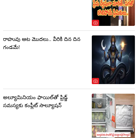
రాహువు ఆట మొదలు.. వీరికి దిన దిన
గండమే!
అల్యూమినియం ఫాయిల్‌తో ఫ్రిడ్జ్
సమస్యకు కంప్లీట్ సొల్యూషన్