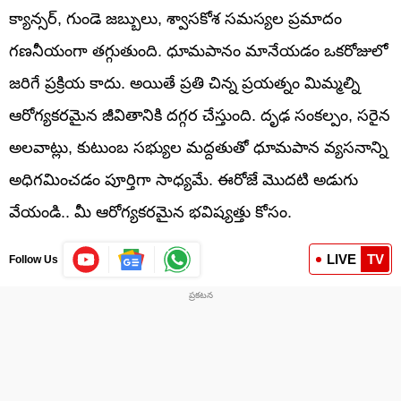
క్యాన్సర్, గుండె జబ్బులు, శ్వాసకోశ సమస్యల ప్రమాదం
గణనీయంగా తగ్గుతుంది. ధూమపానం మానేయడం ఒకరోజులో
జరిగే ప్రక్రియ కాదు. అయితే ప్రతి చిన్న ప్రయత్నం మిమ్మల్ని
ఆరోగ్యకరమైన జీవితానికి దగ్గర చేస్తుంది. దృఢ సంకల్పం, సరైన
అలవాట్లు, కుటుంబ సభ్యుల మద్దతుతో ధూమపాన వ్యసనాన్ని
అధిగమించడం పూర్తిగా సాధ్యమే. ఈరోజే మొదటి అడుగు
వేయండి.. మీ ఆరోగ్యకరమైన భవిష్యత్తు కోసం.
LIVE
TV
Follow Us