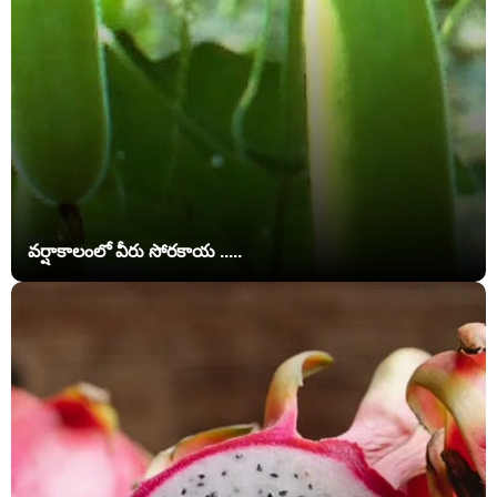
వర్షాకాలంలో వీరు సోరకాయ .....