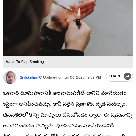
Ways To Stop Smoking
SHARE
Srilakshmi C
Updated on:
Jul 08, 2026 | 9:39 PM
ఒకసారి ధూమపానానికి అలవాటుపడితే దానిని మానేయడం
కష్టంగా అనిపించవచ్చు. కానీ సరైన ప్రణాళిక, దృఢ సంకల్పం,
జీవనశైలిలో కొన్ని మార్పులు చేసుకోవడం ద్వారా ఈ వ్యసనాన్ని
అధిగమించడం సాధ్యమే. ధూమపానం మానేయడానికి