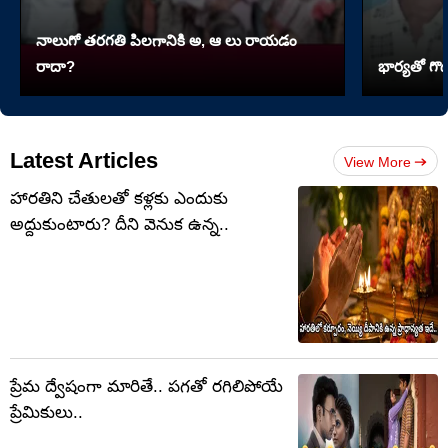
నాలుగో త‌ర‌గతి పిలగానికి అ, ఆ లు రాయ‌డం
రాదా?
భార్యతో గొడ
Latest Articles
View More
హారతిని చేతులతో కళ్లకు ఎందుకు
అద్దుకుంటారు? దీని వెనుక ఉన్న..
ప్రేమ ద్వేషంగా మారితే.. పగతో రగిలిపోయే
ప్రేమికులు..