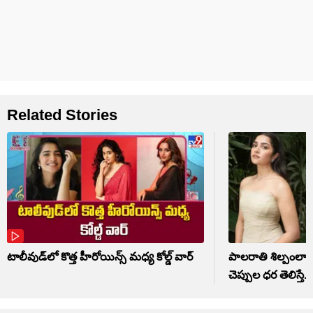
Related Stories
టాలీవుడ్‌లో కొత్త హీరోయిన్స్ మధ్య కోల్డ్ వార్
పాలరాతి శిల్పంలా ర
చెప్పుల ధర తెలిస్తే..