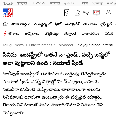
News9
हिन्दी 
ಕನ್ನಡ
मराठी
ગુજરાતી
বাংলা
ਪੰਜਾਬੀ
தமிழ
AQI
తాజా వార్తలు
ఎంటర్టైన్మెంట్
క్రికెట్
ఆంధ్రప్రదేశ్
తెలంగాణ
లైఫ్ స్టైల్
బోనాలు
ఉద్యోగాలు
జ్యోతిష్యం
టెక్నాలజీ
వాతావరణం
వీడియో
Telugu News
Entertainment
Tollywood
Sayaji Shinde Intresti
సినిమా ఇండస్ట్రీలో అతనే నా ఫ్రెండ్.. వచ్చే జన్మలో
అలా పుట్టాలని ఉంది : సయాజీ షిండే
టాలీవుడ్ ఇండస్ట్రీలో తనకంటూ ఓ గుర్తింపు తెచ్చుకున్నాడు
సాయాజీ షిండే. ఎన్నో చిత్రాల్లో విలన్ పాత్రలు, సహయ
నటుడిగా కనిపించి మెప్పించాడు. చాలాకాలంగా తెలుగు
సినిమాలకు దూరంగా ఉంటున్నారు ఈ వర్సటైల్ యాక్టర్..
తెలుగు సినిమాలతో పాటు మారాఠిలోనూ సినిమాలు చేసి
మెప్పించారు.