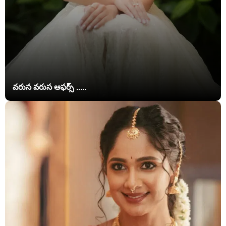
వరుస వరుస ఆఫర్స్ .....