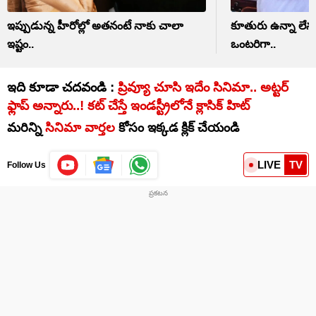
ఇప్పుడున్న హీరోల్లో అతనంటే నాకు చాలా
కూతురు ఉన్నా లేనట్టే
ఇష్టం..
ఒంటరిగా..
ఇది కూడా చదవండి :
ప్రివ్యూ చూసి ఇదేం సినిమా.. అట్టర్
ఫ్లాప్ అన్నారు..! కట్ చేస్తే ఇండస్ట్రీలోనే క్లాసిక్ హిట్
మరిన్ని
సినిమా వార్తల
కోసం ఇక్కడ క్లిక్ చేయండి
LIVE
TV
Follow Us