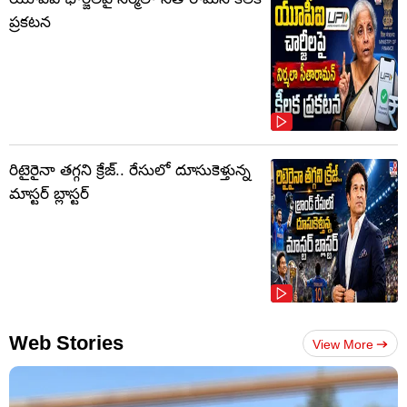
ప్రకటన
రిటైరైనా తగ్గని క్రేజ్.. రేసులో దూసుకెళ్తున్న
మాస్టర్‌ బ్లాస్టర్‌
Web Stories
View More