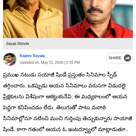
Sayaji Shinde
Rajeev Rayala
SHARE
Updated on:
May 31, 2026 | 5:35 PM
ప్రముఖ నటుడు సయాజీ షిండే ప్రస్తుతం సినిమాల స్పీడ్
తగ్గించారు. ఒకప్పుడు ఆయన సినిమాలు వరుసగా విడుదలై
ప్రేక్షకులను విశేషంగా ఆకట్టుకునేవి. ఈ మధ్యకాలంలో ఆయన
పెద్దగా కనిపించడం లేదు. తెలుగుతో పాటు మరాఠి
సినిమాల్లోనూ నటించి మంచి గుర్తింపు తెచ్చుకున్నారు సాయాజీ
షిండే. కాగా గతంలో ఆయన ఓ ఇంటర్వ్యూలో మాట్లాడుతూ..