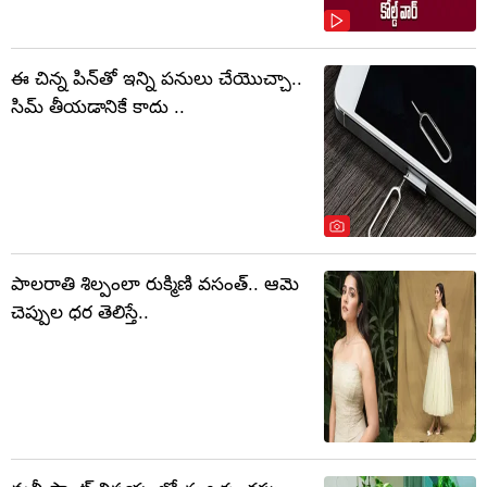
ఈ చిన్న పిన్‌తో ఇన్ని పనులు చేయొచ్చా..
సిమ్ తీయడానికే కాదు ..
పాలరాతి శిల్పంలా రుక్మిణి వసంత్.. ఆమె
చెప్పుల ధర తెలిస్తే..