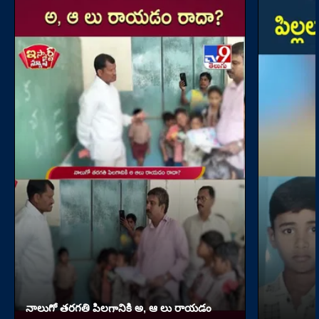
నాలుగో త‌ర‌గతి పిలగానికి అ, ఆ లు రాయ‌డం