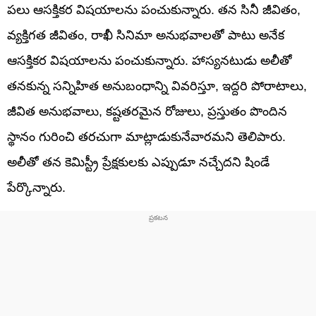
పలు ఆసక్తికర విషయాలను పంచుకున్నారు. తన సినీ జీవితం,
వ్యక్తిగత జీవితం, రాఖీ సినిమా అనుభవాలతో పాటు అనేక
ఆసక్తికర విషయాలను పంచుకున్నారు. హాస్యనటుడు అలీతో
తనకున్న సన్నిహిత అనుబంధాన్ని వివరిస్తూ, ఇద్దరి పోరాటాలు,
జీవిత అనుభవాలు, కష్టతరమైన రోజులు, ప్రస్తుతం పొందిన
స్థానం గురించి తరచుగా మాట్లాడుకునేవారమని తెలిపారు.
అలీతో తన కెమిస్ట్రీ ప్రేక్షకులకు ఎప్పుడూ నచ్చేదని షిండే
పేర్కొన్నారు.