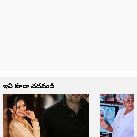
ఇవి కూడా చదవండి