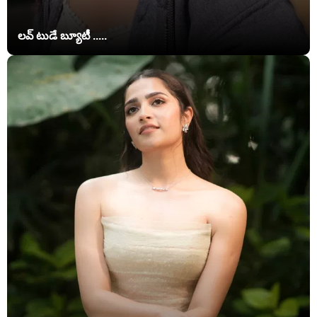
లవ్ టుడే బ్యూటీ .....