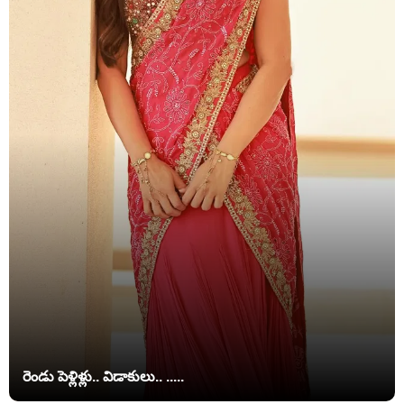
రెండు పెళ్లిళ్లు.. విడాకులు.. .....