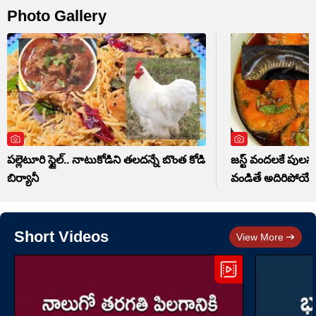
Photo Gallery
పల్లెటూరి స్టైల్.. నాటుకోడిని తలదన్నే బొంత కోడి
జస్ట్ వందలకే పులస
బిర్యానీ
వండితే అదిరిపోయే టే
Short Videos
View More