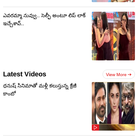
ఎవరమ్మా నువ్వు.. సెల్ఫీ అంటూ లిప్ లాక్
ఇచ్చేశావ్..
Latest Videos
View More
ధనుష్ సినిమాతో మళ్లీ కలుస్తున్న క్రేజీ
కాంబో