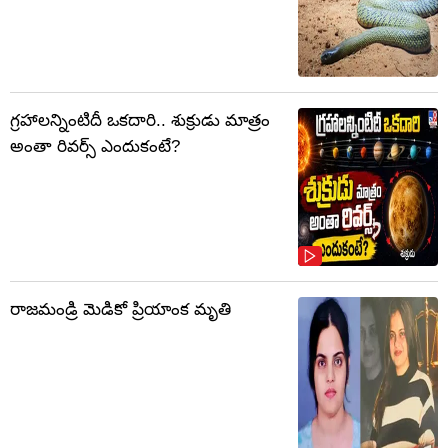
గ్రహాలన్నింటిదీ ఒకదారి.. శుక్రుడు మాత్రం
అంతా రివర్స్ ఎందుకంటే?
రాజమండ్రి మెడికో ప్రియాంక మృతి