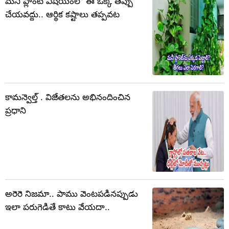
మనీ ప్లాంట్ విషయంలో ఈ ఒక్క తప్పు
చేయవద్దు.. ఆర్థిక కష్టాలు తప్పవట
కామన్వెల్త్ . విజేతలను అభినందించిన
ప్రధాని
అరెరె నిజమా.. పాము వెంటపడినప్పుడు
ఇలా పరుగెడితే కాటు వేయదా..