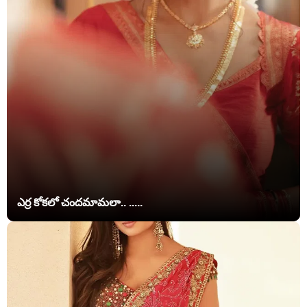
ఎర్ర కోకలో చందమామలా.. .....