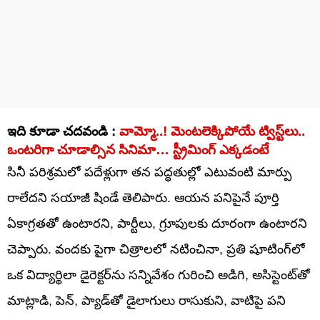
ఇది కూడా చదవండి :
వామ్మో..! మెంటలెక్కిపోయే ట్విస్ట్‌లు..
ఒంటరిగా చూడాల్సిన సినిమా… స్ట్రీమింగ్ ఎక్కడంటే
సినీ పరిశ్రమలో పదేళ్లుగా తన పద్ధతుల్లో ఎటువంటి మార్పు
రాలేదని సయాజీ షిండే తెలిపారు. ఆయన పనిపైనే పూర్తి
ఏకాగ్రతతో ఉంటారని, పార్టీలు, గ్రూపులకు దూరంగా ఉంటారని
చెప్పారు. వందకు పైగా చిత్రాలలో నటించినా, ప్రతి షూటింగ్‌లో
ఒక విద్యార్థిలా డైరెక్టర్‌ను సన్నివేశం గురించి అడిగి, అసిస్టెంట్‌తో
మాట్లాడి, పెన్, ప్యాడ్‌తో డైలాగులు రాసుకుని, వాటిపై పని