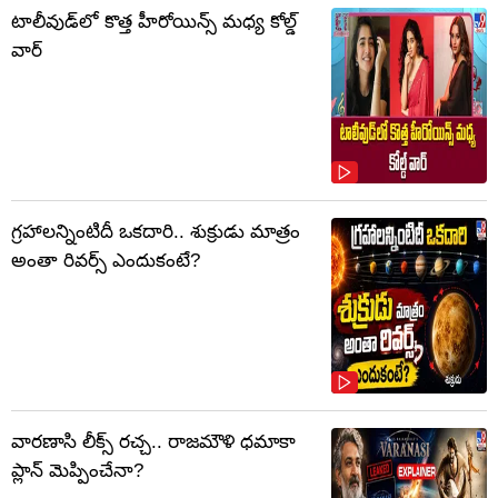
టాలీవుడ్‌లో కొత్త హీరోయిన్స్ మధ్య కోల్డ్
వార్
గ్రహాలన్నింటిదీ ఒకదారి.. శుక్రుడు మాత్రం
అంతా రివర్స్ ఎందుకంటే?
వారణాసి లీక్స్ రచ్చ.. రాజమౌళి ధమాకా
ప్లాన్ మెప్పించేనా?