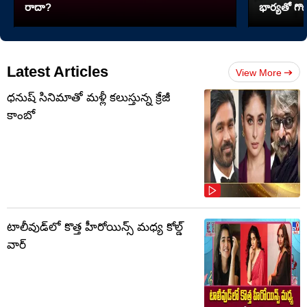
రాదా?
భార్యతో గొడ
Latest Articles
View More
ధనుష్ సినిమాతో మళ్లీ కలుస్తున్న క్రేజీ
కాంబో
టాలీవుడ్‌లో కొత్త హీరోయిన్స్ మధ్య కోల్డ్
వార్