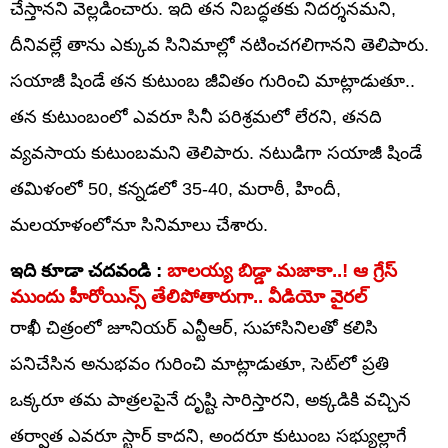
చేస్తానని వెల్లడించారు. ఇది తన నిబద్ధతకు నిదర్శనమని,
దీనివల్లే తాను ఎక్కువ సినిమాల్లో నటించగలిగానని తెలిపారు.
సయాజీ షిండే తన కుటుంబ జీవితం గురించి మాట్లాడుతూ..
తన కుటుంబంలో ఎవరూ సినీ పరిశ్రమలో లేరని, తనది
వ్యవసాయ కుటుంబమని తెలిపారు. నటుడిగా సయాజీ షిండే
తమిళంలో 50, కన్నడలో 35-40, మరాఠీ, హిందీ,
మలయాళంలోనూ సినిమాలు చేశారు.
ఇది కూడా చదవండి :
బాలయ్య బిడ్డా మజాకా..! ఆ గ్రేస్
ముందు హీరోయిన్స్ తేలిపోతారుగా.. వీడియో వైరల్
రాఖీ చిత్రంలో జూనియర్ ఎన్టీఆర్, సుహాసినిలతో కలిసి
పనిచేసిన అనుభవం గురించి మాట్లాడుతూ, సెట్‌లో ప్రతి
ఒక్కరూ తమ పాత్రలపైనే దృష్టి సారిస్తారని, అక్కడికి వచ్చిన
తర్వాత ఎవరూ స్టార్ కాదని, అందరూ కుటుంబ సభ్యుల్లాగే