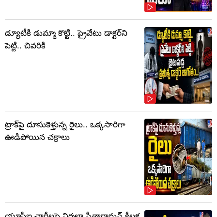
డ్యూటీకి డుమ్మా కొట్టి.. ప్రైవేటు డాక్టర్‌ని
పెట్టి.. చివరికి
ట్రాక్‌పై దూసుకెళ్తున్న రైలు.. ఒక్కసారిగా
ఊడిపోయిన చక్రాలు
యూపీఐ ఛార్జీలపై నిర్మలా సీతారామన్ కీలక