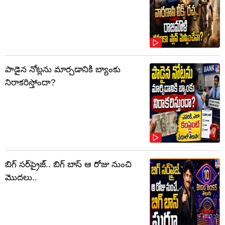
పాడైన నోట్లను మార్చడానికి బ్యాంకు
నిరాకరిస్తోందా?
బిగ్ సర్‌ప్రైజ్‌.. బిగ్ బాస్‌ ఆ రోజు నుంచి
మొదలు..