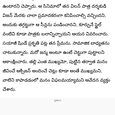
ఉంటారని చెప్పారు. ఆ సినిమాలో తన విలన్ పాత్ర దర్శకుడి
విజన్ మేరకు చాలా ప్రమాదకరంగా కనిపించాల్సి వచ్చిందని,
అందుకు తగ్గట్టుగా ఆ సీన్లను పండించానని, కూర్చునే స్టైల్
వంటివి కూడా పాత్రకు బలాన్నిచ్చాయని ఆయన వివరించారు.
సయాజీ షిండే ప్రకృతి పట్ల తన ప్రేమను, సామాజిక బాధ్యతను
చాటుకున్నారు. మరో జన్మ అంటూ ఉంటే చెట్టుగా పుట్టాలని
ఆకాంక్షించారు. తల్లి ఎంత ముఖ్యమో, పుట్టిన తర్వాత మనం
జీవించే ఆక్సిజన్ అందించే చెట్లు కూడా అంతే ముఖ్యమని,
వాటిని కాపాడడంలో మనం విఫలమయ్యామని ఆవేదన వ్యక్తం
చేశారు.