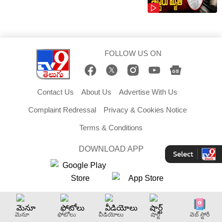
FOLLOW US ON
Contact Us
About Us
Advertise With Us
Complaint Redressal
Privacy & Cookies Notice
Terms & Conditions
DOWNLOAD APP
Copyright © 2026 TV9 Telugu. All Rights Reserved.
మెనూ
ఫోటోలు
వీడియోలు
షార్ట్
వెబ్ స్టోరీ