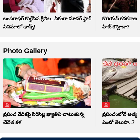
బంపరాఫర్ కొట్టేసిన శ్రీలీల.. ఏకంగా సూపర్ స్టార్
కొరియన్ కనకరాజు సి
సినిమాలో ఛాన్స్!
హిట్ కొట్టాడా?
Photo Gallery
ప్రపంచ వేదికపై సిరిసిల్ల ఖ్యాతిని చాటుతున్న
ప్రపంచంలోనే అత్యం
చేనేత కళ
ఏంటో తెలుసా..?