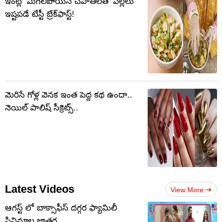
ఇంట్లో మిగిలిపోయిన చపాతీలతో పిల్లలు
ఇష్టపడే టేస్టీ బ్రేక్‌ఫాస్ట్!
మెరిసే గోళ్ల వెనక ఇంత పెద్ద కథ ఉందా..
నెయిల్ పాలిష్ సీక్రెట్స్..
Latest Videos
View More
ఆగస్ట్ లో బాక్సాఫీస్ దగ్గర ఫ్యామిలీ
సినిమాల జాతర