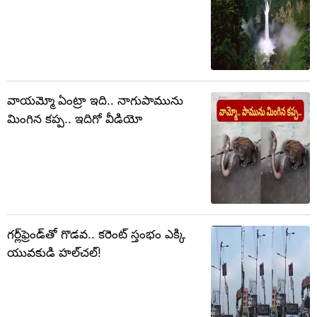
వాయమ్మో ఏంట్రా ఇది.. నాగుపామును
మింగిన కప్ప.. ఇదిగో వీడియో
గర్ల్‌ఫ్రెండ్‌తో గొడవ.. కరెంట్ స్తంభం ఎక్కి
యువకుడి హల్‌చల్!