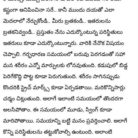
కష్టంగా అనిపించినా సరే.. కానీ ముందు దయతో ఎలా
మెదలాలో నేర్చుకోండి.. మీరు బ్రతకండి.. ఇతరులను
బ్రతకనివ్వండి.. ప్రస్తుతం నేను ఎదుర్కొంటున్న పరిస్థితులు
ఇతరులు కూడా ఎదుర్కొంటున్నారు. వారికి నేనొక విషయం
చెప్పాలి. గర్భధారణ సమయంలో బరువు పెరగడంతో సహా
మన శరీరం ఎన్నో మార్పులకు లోనవుతుంది. కడుపులో బిడ్డ
పెరిగేకొద్ది పొట్ట కూడా పెరుగుతుంది. శరీరం సాగినప్పుడు
కొందరికి స్ట్రెచ్ మార్క్స్ కూడా ఏర్పడతాయి. మరికొన్నిసార్లు
చర్మం చిట్లుతుంది. అలాగే ఇలాంటి సమయంలో తొందరగా
అలసిపోతాం. ఈ సమయంలో మూడు, స్వింగ్ కూడా
మారిపోతాయి. సమయాన్ని బట్టి మనం ప్రవర్తించాలి. అలాగే
కొన్ని పరిస్థితులను తట్టుకోవాల్సి ఉంటుంది. అలాంటి