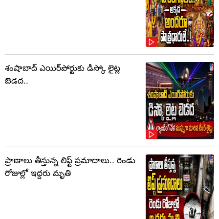
శంషాబాద్ ఎయిర్‌పోర్టుకు డిస్కో లైట్ల
బెడద..
ప్రాణాలు తీస్తున్న లిఫ్ట్‌ ప్రమాదాలు.. రెండు
రోజుల్లో ఇద్దరు మృతి