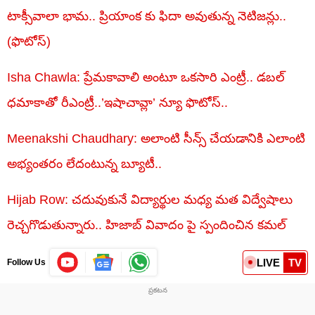
టాక్సీవాలా భామ.. ప్రియాంక కు ఫిదా అవుతున్న నెటిజన్లు..
(ఫొటోస్)
Isha Chawla: ప్రేమకావాలి అంటూ ఒకసారి ఎంట్రీ.. డబల్
ధమాకాతో రీఎంట్రీ..’ఇషాచావ్లా’ న్యూ ఫొటోస్..
Meenakshi Chaudhary: అలాంటి సీన్స్ చేయడానికి ఎలాంటి
అభ్యంతరం లేదంటున్న బ్యూటీ..
Hijab Row: చదువుకునే విద్యార్థుల మధ్య మత విద్వేషాలు
రెచ్చగొడుతున్నారు.. హిజాబ్‌ వివాదం పై స్పందించిన కమల్
LIVE
TV
Follow Us