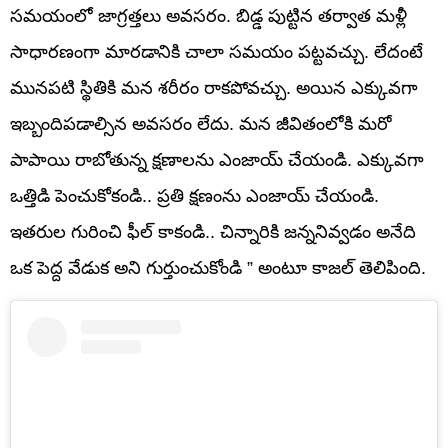
సమయంలో జాగ్రత్తలు అవసరం. బిడ్డ పుట్టిన తర్వాత మళ్లీ
సాధారణంగా మారడానికి చాలా సమయం పట్టవచ్చు. లేదంటే
మునపటి స్థితికి మన శరీరం రాకపోవచ్చు. అయిన ఎక్కువగా
ఇబ్బందిపడాల్సిన అవసరం లేదు. మన జీవితంలోకి మరో
పాపాయి రాబోతున్న క్షణాలను ఎంజాయ్ చేయండి. ఎక్కువగా
ఒత్తిడి పెంచుకోకండి.. ప్రతి క్షణంను ఎంజాయ్ చేయండి.
ఇతరుల గురించి ఫీల్ కాకండి.. చిన్నారికి జన్ననివ్వడం అనేది
ఒక పెద్ద వేడుక అని గుర్తుంచుకోండి ” అంటూ కాజల్ తెలిపింది.