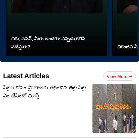
చిరు, పవన్, మీరు అందరూ ఎప్పడు కలిసి
నటిస్తారు?
చిరంజీవి ఏ 
Latest Articles
View More
పిల్లల కోసం ప్రాణాలకు తెగించిన తల్లి పిల్లి..
ఏం చేసిందో చూస్తే