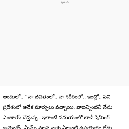
అందులో.. ” నా జీవితంలో.. నా శరీరంలో.. ఇంట్లో.. పని
ప్రదేశంలో అనేక మార్పులు వచ్చాయి. వాటన్నింటినీ నేను
ఎంజాయ్ చేస్తున్న.. ఇలాంటి సమయంలో బాడీ షేమింగ్
కామెంట్స్, మీమ్స్ వలన నాకు ఏలాంటి ఉపయోగం లేదు.