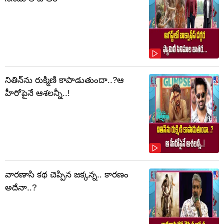
నితిన్‌ను రుక్మిణి కాపాడుతుందా..?ఆ
హీరోపైనే ఆశలన్నీ..!
వారణాసి కథ చెప్పిన జక్కన్న.. కారణం
అదేనా..?