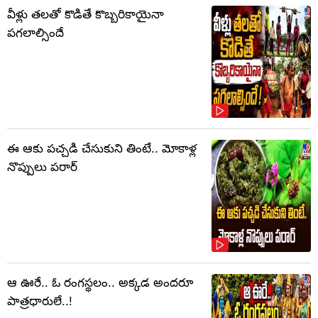
వీళ్లు తలతో కొడితే కొబ్బరికాయైనా
పగలాల్సిందే
ఈ ఆకు పచ్చడి చేసుకుని తింటే.. మోకాళ్ల
నొప్పులు పరార్‌
ఆ ఊరే.. ఓ రంగస్థలం.. అక్కడ అందరూ
పాత్రధారులే..!