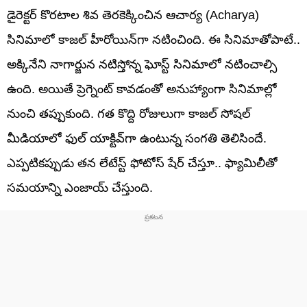
డైరెక్టర్ కొరటాల శివ తెరకెక్కించిన ఆచార్య (Acharya)
సినిమాలో కాజల్ హీరోయిన్‏గా నటించింది. ఈ సినిమాతోపాటే..
అక్కినేని నాగార్జున నటిస్తోన్న ఘోస్ట్ సినిమాలో నటించాల్సి
ఉంది. అయితే ప్రెగ్నెంట్ కావడంతో అనుహ్యాంగా సినిమాల్లో
నుంచి తప్పుకుంది. గత కొద్ది రోజులుగా కాజల్ సోషల్
మీడియాలో ఫుల్ యాక్టివ్‏గా ఉంటున్న సంగతి తెలిసిందే.
ఎప్పటికప్పుడు తన లేటేస్ట్ ఫోటోస్ షేర్ చేస్తూ.. ఫ్యామిలీతో
సమయాన్ని ఎంజాయ్ చేస్తుంది.