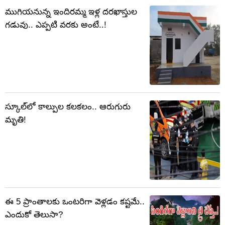
ముగియనున్న ఇందిరమ్మ ఇళ్ల దరఖాస్తుల
గడువు.. ఎప్పటి వరకు అంటే..!
స్కూల్‌లో కాల్పుల కలకలం.. ఆరుగురు
మృతి!
ఈ 5 ప్రాంతాలకు ఒంటరిగా వెళ్లడం కష్టమే..
ఎందుకో తెలుసా?