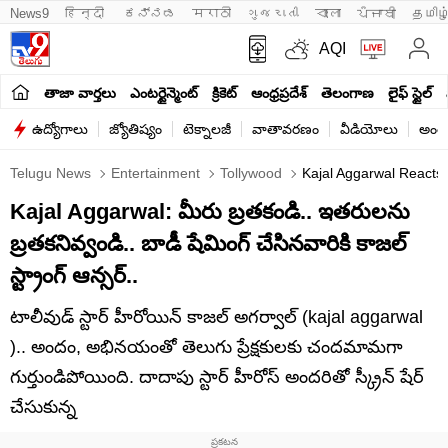
News9
हिन्दी 
ಕನ್ನಡ
मराठी
ગુજરાતી
বাংলা
ਪੰਜਾਬੀ
தமிழ
AQI
తాజా వార్తలు
ఎంటర్టైన్మెంట్
క్రికెట్
ఆంధ్రప్రదేశ్
తెలంగాణ
లైఫ్ స్టైల్
ఉద్యోగాలు
జ్యోతిష్యం
టెక్నాలజీ
వాతావరణం
వీడియోలు
అంతర
Telugu News
Entertainment
Tollywood
Kajal Aggarwal Reacts
Kajal Aggarwal: మీరు బ్రతకండి.. ఇతరులను
బ్రతకనివ్వండి.. బాడీ షేమింగ్ చేసినవారికి కాజల్
స్ట్రాంగ్ ఆన్సర్..
టాలీవుడ్ స్టార్ హీరోయిన్ కాజల్ అగర్వాల్ (kajal aggarwal
).. అందం, అభినయంతో తెలుగు ప్రేక్షకులకు చందమామగా
గుర్తుండిపోయింది. దాదాపు స్టార్ హీరోస్ అందరితో స్క్రీన్ షేర్
చేసుకున్న