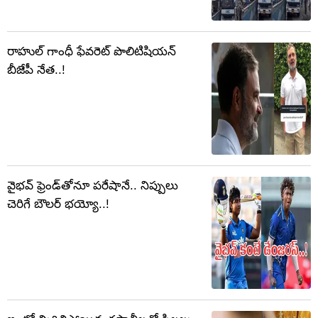
రాహుల్ గాంధీ ఫేవరెట్ పొలిటిషియన్
బీజేపీ నేత..!
వైభవ్ ఫ్రెండ్‌తోనూ పరేషానే.. నిప్పులు
చెరిగే బౌలర్‌ భయ్యో..!