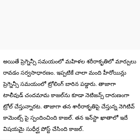
అయితే ప్రెగ్నెన్సీ సమయంలో మహిళల శరీరాకృతిలో మార్పులు
రావడం సర్వసాధారణం. ఇప్పటికే చాలా మంది హీరోయిన్లు
ప్రెగ్నెన్సీ సమయంలో ట్రోలింగ్ బారిన పడ్డారు. తాజాగా
టాలీవుడ్ చందమామ కాజల్‏ను కూడా నెటిజన్స్ దారుణంగా
ట్రోల్ చేస్తున్నారట. తాజాగా తన శారీరాకృతిపై చేస్తున్న నెగిటివ్
కామెంట్స్ పై స్పందించింది కాజల్. తన ఇన్‏స్టా ఖాతాలో ఇదే
విషయమై సుధీర్ఘ పోస్ట్ చేసింది కాజల్.