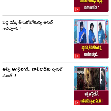
పెద్ద రిస్కే తీసుకోబోతున్న అనిల్
రావిపూడి..!
అన్నీ ఆగస్ట్‌లోనే.. టాలీవుడ్‌కు స్పెషల్
మంత్..!