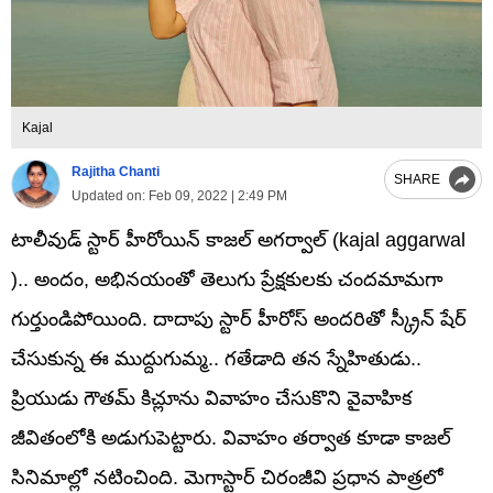
Kajal
Rajitha Chanti
SHARE
Updated on:
Feb 09, 2022 | 2:49 PM
టాలీవుడ్ స్టార్ హీరోయిన్ కాజల్ అగర్వాల్ (kajal aggarwal
).. అందం, అభినయంతో తెలుగు ప్రేక్షకులకు చందమామగా
గుర్తుండిపోయింది. దాదాపు స్టార్ హీరోస్ అందరితో స్క్రీన్ షేర్
చేసుకున్న ఈ ముద్దుగుమ్మ.. గతేడాది తన స్నేహితుడు..
ప్రియుడు గౌతమ్ కిచ్లూను వివాహం చేసుకొని వైవాహిక
జీవితంలోకి అడుగుపెట్టారు. వివాహం తర్వాత కూడా కాజల్
సినిమాల్లో నటించింది. మెగాస్టార్ చిరంజీవి ప్రధాన పాత్రలో