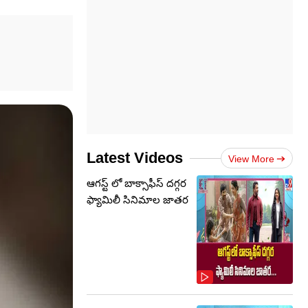
Latest Videos
View More
ఆగస్ట్ లో బాక్సాఫీస్ దగ్గర
ఫ్యామిలీ సినిమాల జాతర