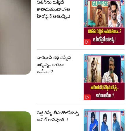
నితిన్‌ను రుక్మిణి
కాపాడుతుందా..?ఆ
హీరోపైనే ఆశలన్నీ..!
వారణాసి కథ చెప్పిన
జక్కన్న.. కారణం
అదేనా..?
పెద్ద రిస్కే తీసుకోబోతున్న
అనిల్ రావిపూడి..!