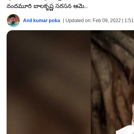
నందమూరి బాలకృష్ణ సరసన ఆమె..
Anil kumar poka
|
Updated on:
Feb 09, 2022 | 1:5