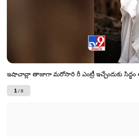
ఇషాచావ్లా తాజాగా మరోసారి రీ ఎంట్రీ ఇచ్చేందుకు సిద్ధ
1
/ 8