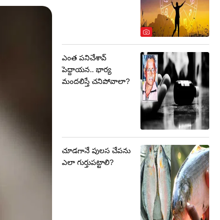
ఎంత పనిచేశావ్
పెద్దాయన.. భార్య
మందలిస్తే చనిపోవాలా?
చూడగానే పులస చేపను
ఎలా గుర్తుపట్టాలి?