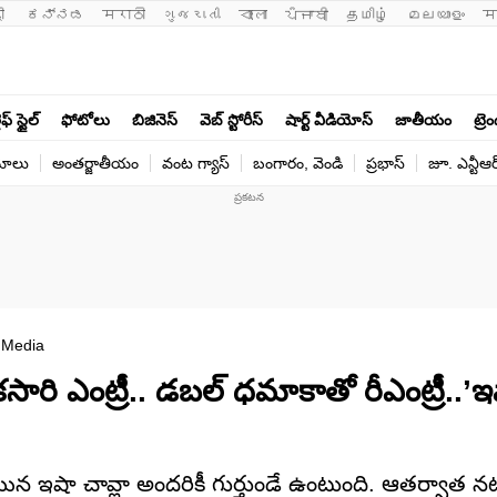
ी 
ಕನ್ನಡ
मराठी
ગુજરાતી
বাংলা
ਪੰਜਾਬੀ
தமிழ்
മലയാളം
म
ఫ్ స్టైల్
ఫోటోలు
బిజినెస్
వెబ్ స్టోరీస్
షార్ట్ వీడియోస్
జాతీయం
ట్రె
యోలు
అంతర్జాతీయం
వంట గ్యాస్
బంగారం, వెండి
ప్రభాస్
జూ. ఎన్టీఆర
 Media
ి ఎంట్రీ.. డబల్ ధమాకాతో రీఎంట్రీ..’ఇష
అయిన ఇషా చావ్లా అందరికీ గుర్తుండే ఉంటుంది. ఆతర్వాత 