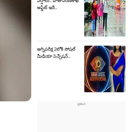
వర్షాలు.. వాతావరణశాఖ
అప్డేట్ ఇదే..
అగ్నిపరీక్ష 2లోకి సోషల్
మీడియా సెన్సేషన్..