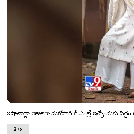
ఇషాచావ్లా తాజాగా మరోసారి రీ ఎంట్రీ ఇచ్చేందుకు సిద్ధ
3
/ 8