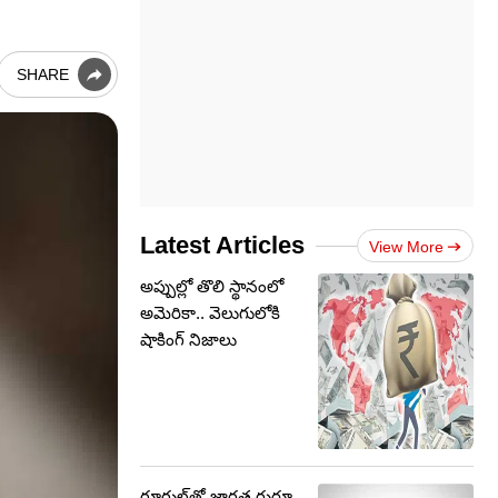
SHARE
Latest Articles
View More
అప్పుల్లో తొలి స్థానంలో
అమెరికా.. వెలుగులోకి
షాకింగ్ నిజాలు
గూగుల్‌తో జాగ్రత్త గురూ..