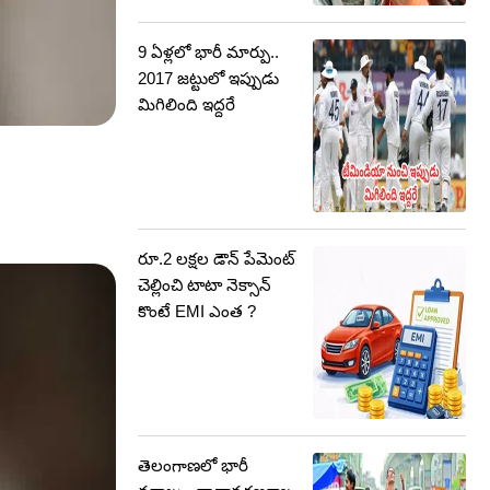
9 ఏళ్లలో భారీ మార్పు..
2017 జట్టులో ఇప్పుడు
మిగిలింది ఇద్దరే
రూ.2 లక్షల డౌన్ పేమెంట్
చెల్లించి టాటా నెక్సాన్
కొంటే EMI ఎంత ?
తెలంగాణలో భారీ