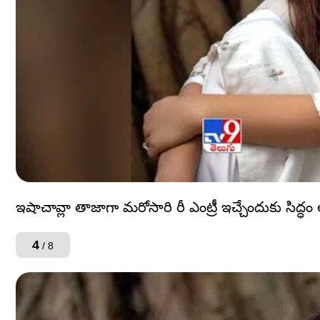
ఇషాచావ్లా తాజాగా మరోసారి రీ ఎంట్రీ ఇచ్చేందుకు సిద్ధ
4
/ 8