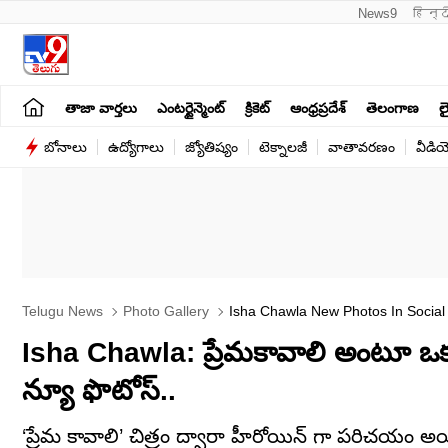
News9
हिन्द
తాజా వార్తలు
ఎంటర్టైన్మెంట్
క్రికెట్
ఆంధ్రప్రదేశ్
తెలంగాణ
లై
బోనాలు
ఉద్యోగాలు
జ్యోతిష్యం
టెక్నాలజీ
వాతావరణం
వీడి
Telugu News
Photo Gallery
Isha Chawla New Photos In Social
Isha Chawla: ప్రేమకావాలి అంటూ ఒకసార
న్యూ ఫొటోస్..
‘ప్రేమ కావాలి’ చిత్రం ద్వారా హీరోయిన్ గా పరిచయం 