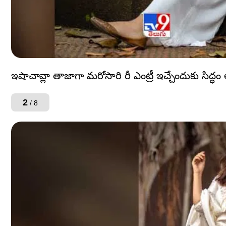
ఇషాచావ్లా తాజాగా మరోసారి రీ ఎంట్రీ ఇచ్చేందుకు సిద్ధ
2
/ 8