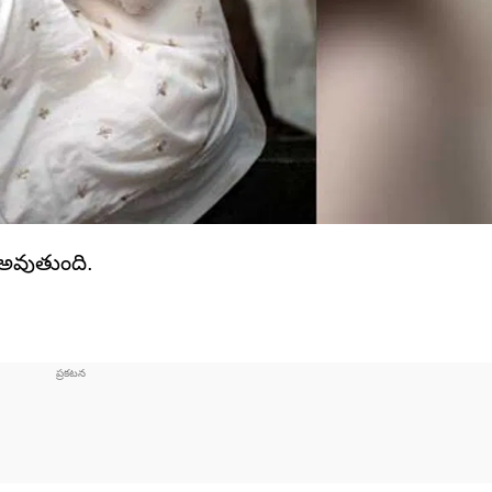
ం అవుతుంది.