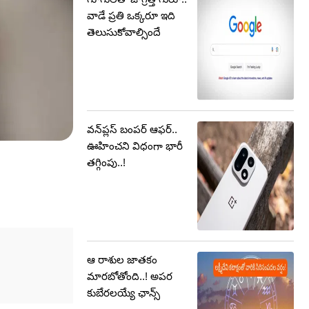
వాడే ప్రతి ఒక్కరూ ఇది
తెలుసుకోవాల్సిందే
వన్‌ప్లస్ బంపర్‌ ఆఫర్‌..
ఊహించని విధంగా భారీ
తగ్గింపు..!
ఆ రాశుల జాతకం
మారబోతోంది..! అపర
కుబేరలయ్యే ఛాన్స్