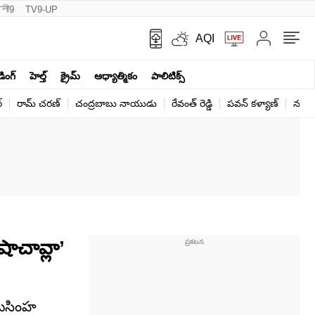
नी9
TV9-UP
AQI
ండింగ్
హెల్త్‌
క్రైమ్
ఆధ్యాత్మికం
పాలిటిక్స్‌
్
రామ్ చ‌ర‌ణ్‌
చంద్రబాబు నాయుడు
రేవంత్ రెడ్డి
పవన్ కళ్యాణ్
నరేంద
ాచావ్లా’
నటసింహ