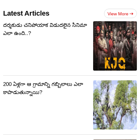
Latest Articles
View More
దర్శకుడు చనిపోయాక విడుదలైన సినిమా
ఎలా ఉంది..?
200 ఏళ్లగా ఆ గ్రామాన్ని గబ్బిలాలు ఎలా
కాపాడుతున్నాయి?