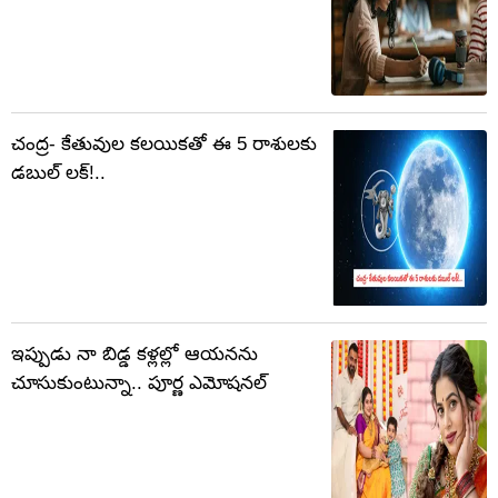
చంద్ర- కేతువుల కలయికతో ఈ 5 రాశులకు
డబుల్ లక్!..
ఇప్పుడు నా బిడ్డ కళ్లల్లో ఆయనను
చూసుకుంటున్నా.. పూర్ణ ఎమోషనల్