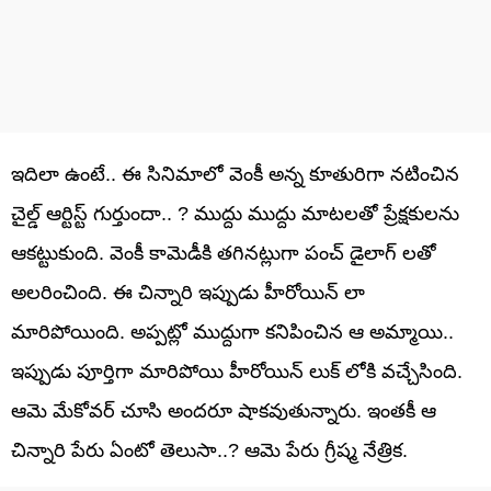
ఇదిలా ఉంటే.. ఈ సినిమాలో వెంకీ అన్న కూతురిగా నటించిన
చైల్డ్ ఆర్టిస్ట్ గుర్తుందా.. ? ముద్దు ముద్దు మాటలతో ప్రేక్షకులను
ఆకట్టుకుంది. వెంకీ కామెడీకి తగినట్లుగా పంచ్ డైలాగ్ లతో
అలరించింది. ఈ చిన్నారి ఇప్పుడు హీరోయిన్ లా
మారిపోయింది. అప్పట్లో ముద్దుగా కనిపించిన ఆ అమ్మాయి..
ఇప్పుడు పూర్తిగా మారిపోయి హీరోయిన్ లుక్ లోకి వచ్చేసింది.
ఆమె మేకోవర్ చూసి అందరూ షాకవుతున్నారు. ఇంతకీ ఆ
చిన్నారి పేరు ఏంటో తెలుసా..? ఆమె పేరు గ్రీష్మ నేత్రిక.