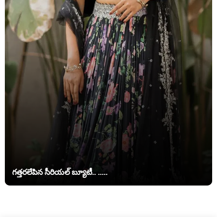
గత్తరలేపిన సీరియల్ బ్యూటీ.. .....