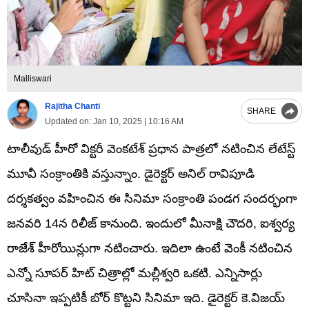
Malliswari
Rajitha Chanti
SHARE
Updated on:
Jan 10, 2025 | 10:16 AM
టాలీవుడ్ హీరో విక్టరీ వెంకటేశ్ ప్రధాన పాత్రలో నటించిన లేటేస్ట్
మూవీ సంక్రాంతికి వస్తున్నాం. డైరెక్టర్ అనిల్ రావిపూడి
దర్శకత్వం వహించిన ఈ సినిమా సంక్రాంతి పండగ సందర్భంగా
జనవరి 14న రిలీజ్ కానుంది. ఇందులో మీనాక్షి చౌదరి, ఐశ్వర్య
రాజేశ్ హీరోయిన్లుగా నటించారు. ఇదిలా ఉంటే వెంకీ నటించిన
ఎన్నో సూపర్ హిట్ చిత్రాల్లో మల్లీశ్వరి ఒకటి. ఎన్నిసార్లు
చూసినా ఇప్పటికీ బోర్ కొట్టని సినిమా ఇది. డైరెక్టర్ కె.విజయ్