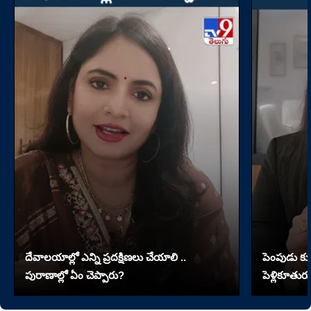
దేవాలయాల్లో ఎన్ని ప్రదక్షిణలు చేయాలి ..
పెంపుడు కుక్
పురాణాల్లో ఏం చెప్పారు?
పెళ్లికూతురు