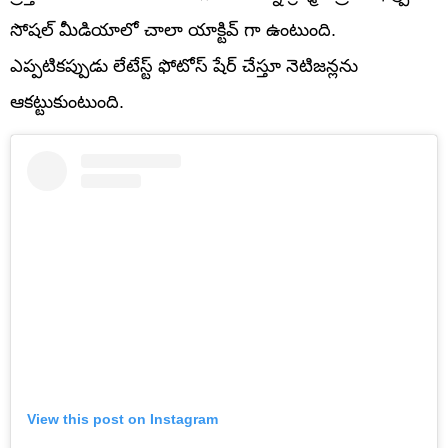
సోషల్ మీడియాలో చాలా యాక్టివ్ గా ఉంటుంది.
ఎప్పటికప్పుడు లేటేస్ట్ ఫోటోస్ షేర్ చేస్తూ నెటిజన్లను
ఆకట్టుకుంటుంది.
View this post on Instagram