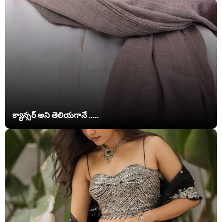
క్యాన్సర్ అని తెలియగానే .....