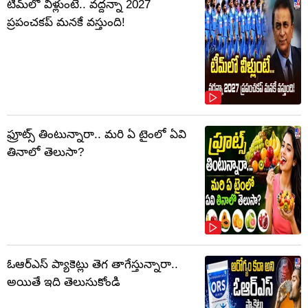
టీమ్‌లో వీళ్లుంటే.. వద్దన్నా 2027
ప్రపంచకప్‌ మనకే వస్తుంది!
ఫ్రూట్స్‌ తింటున్నారా.. మరి ఏ టైంలో ఏవి
తినాలో తెలుసా?
ఓఆర్‌ఎస్‌ ప్యాకెట్లు తెగ తాగేస్తున్నారా..
అయితే ఇది తెలుసుకోండి