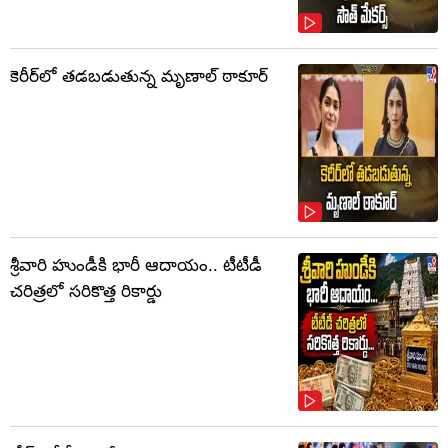
కెరీర్‌లో తడబడుతున్న మృణాల్ ఠాకూర్
శ్రీవారి హుండీకి భారీ ఆదాయం.. టీటీడీ
చరిత్రలో సరికొత్త రికార్డు