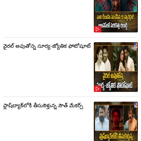
వైరల్ అవుతోన్న సూర్య-జ్యోతిక ఫోటోషూట్
ఫ్లాష్‌బ్యాక్‌లోకి తీసుకెళ్తున్న సౌత్‌ మేకర్స్‌