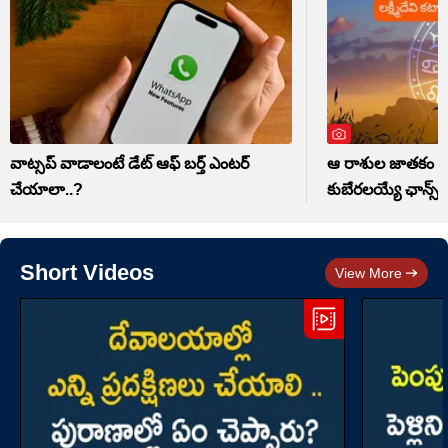
వాట్సప్ వాడాలంటే డేట్ ఆఫ్ బర్త్ ఎంటర్
ఆ రాశుల జాతకం మ
చేయాలా..?
కుబేరలయ్యే ఛాన్స్
Short Videos
View More