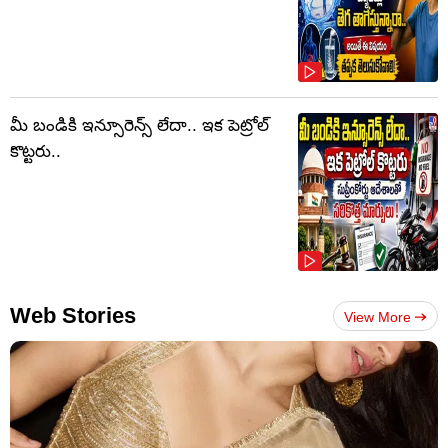
మీ బండికి ఇన్సూరెన్స్ లేదా.. ఇక పెట్రోల్
కొట్టరు..
Web Stories
View More