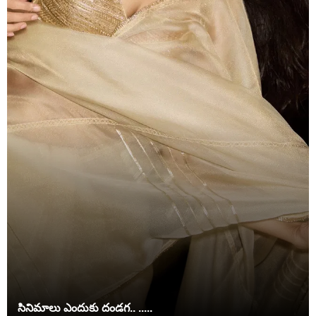
సినిమాలు ఎందుకు దండగ.. .....