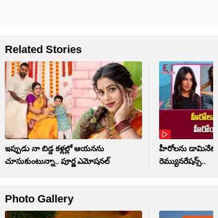
Related Stories
ఇప్పుడు నా బిడ్డ కళ్లల్లో ఆయనను
హీరోలను డామినేట్ చ
చూసుకుంటున్నా.. పూర్ణ ఎమోషనల్
రెమ్యునరేషన్స్..
Photo Gallery