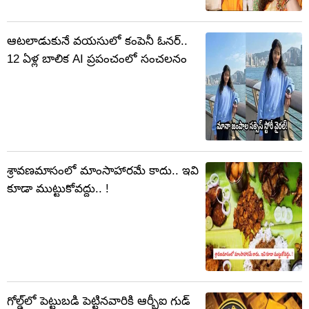
ఆటలాడుకునే వయసులో కంపెనీ ఓనర్..
12 ఏళ్ల బాలిక AI ప్రపంచంలో సంచలనం
శ్రావణమాసంలో మాంసాహారమే కాదు.. ఇవి
కూడా ముట్టుకోవద్దు.. !
గోల్డ్‌లో పెట్టుబడి పెట్టినవారికి ఆర్బీఐ గుడ్