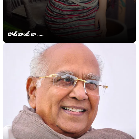
హాట్ బాంబ్ లా .....