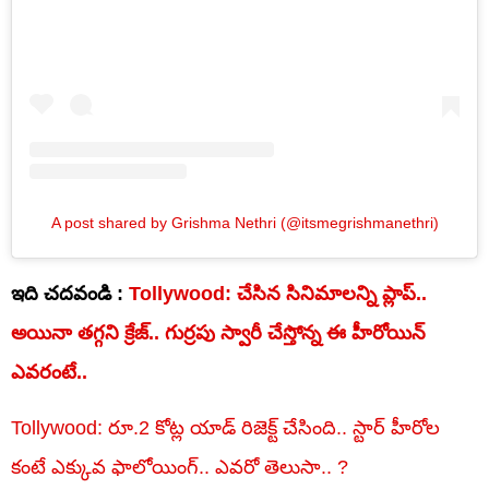
A post shared by Grishma Nethri (@itsmegrishmanethri)
ఇది చదవండి :
Tollywood: చేసిన సినిమాలన్ని ప్లాప్..
అయినా తగ్గని క్రేజ్.. గుర్రపు స్వారీ చేస్తోన్న ఈ హీరోయిన్
ఎవరంటే..
Tollywood: రూ.2 కోట్ల యాడ్ రిజెక్ట్ చేసింది.. స్టార్ హీరోల
కంటే ఎక్కువ ఫాలోయింగ్.. ఎవరో తెలుసా.. ?