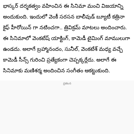
భాస్కర్ దర్శకత్వం వహించిన ఈ సినిమా మంచి విజయాన్ని
అందుకుంది. ఇందులో వెంకీ సరసన బాలీవుడ్ బ్యూటీ కత్రినా
కైఫ్ హీరోయిన్ గా నటించగా.. త్రివిక్రమ్ మాటలు అందించారు.
ఈ సినిమాలో వెంకటేష్ యాక్టింగ్, కామెడీ టైమింగ్ మాములుగా
ఉండదు. అలాగే బ్రహ్మానందం, సునీల్, వెంకటేశ్ మధ్య వచ్చే
కామెడీ సీన్స్ గురించి ప్రత్యేకంగా చెప్పక్కర్లేదు. అలాగే ఈ
సినిమాకు మణిశర్మ అందించిన సంగీతం ఆకట్టుకుంది.