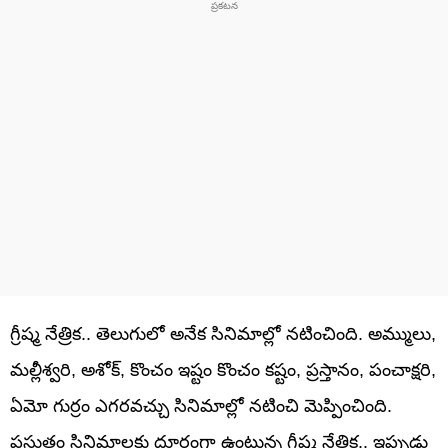
గ్రీష్మ నేత్రిక.. తెలుగులో అనేక సినిమాల్లో నటించింది. అమ్ములు,
మల్లీశ్వరి, అశోక్, కొంచం ఇష్టం కొంచం కష్టం, ప్రస్తానం, పంచాక్షరి,
ఏమో గుర్రం ఎగరవచ్చు సినిమాల్లో నటించి మెప్పించింది.
ప్రస్తుతం సినిమాలకు దూరంగా ఉంటున్న గ్రీష్మ నేత్రిక.. ఇప్పుడు