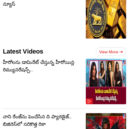
న్యూస్
Latest Videos
View More
హీరోలను డామినేట్ చేస్తున్న హీరోయిన్ల
రెమ్యునరేషన్స్..
నాని రేంజ్‌ను పెంచేసిన ది ప్యారడైజ్..
బిజినెస్‌లో సరికొత్త రికా