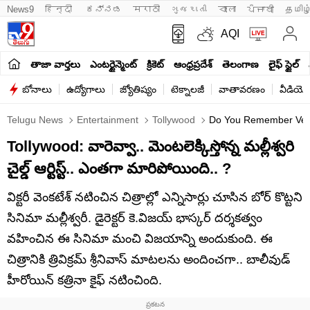
News9
हिन्दी 
ಕನ್ನಡ
मराठी
ગુજરાતી
বাংলা
ਪੰਜਾਬੀ
தமிழ
AQI
తాజా వార్తలు
ఎంటర్టైన్మెంట్
క్రికెట్
ఆంధ్రప్రదేశ్
తెలంగాణ
లైఫ్ స్టైల్
బోనాలు
ఉద్యోగాలు
జ్యోతిష్యం
టెక్నాలజీ
వాతావరణం
వీడియో
Telugu News
Entertainment
Tollywood
Do You Remember Venka
Tollywood: వారెవ్వా.. మెంటలెక్కిస్తోన్న మల్లీశ్వరి
చైల్డ్ ఆర్టిస్ట్.. ఎంతగా మారిపోయింది.. ?
విక్టరీ వెంకటేశ్ నటించిన చిత్రాల్లో ఎన్నిసార్లు చూసిన బోర్ కొట్టని
సినిమా మల్లీశ్వరీ. డైరెక్టర్ కె.విజయ్ భాస్కర్ దర్శకత్వం
వహించిన ఈ సినిమా మంచి విజయాన్ని అందుకుంది. ఈ
చిత్రానికి త్రివిక్రమ్ శ్రీనివాస్ మాటలను అందించగా.. బాలీవుడ్
హీరోయిన్ కత్రినా కైఫ్ నటించింది.