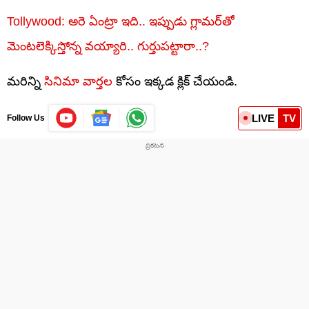
Tollywood: అరె ఏంట్రా ఇది.. ఇప్పుడు గ్లామర్‏తో
మెంటలెక్కిస్తోన్న వయ్యారి.. గుర్తుపట్టారా..?
మరిన్ని
సినిమా వార్తల
కోసం ఇక్కడ క్లిక్ చేయండి.
LIVE
TV
Follow Us