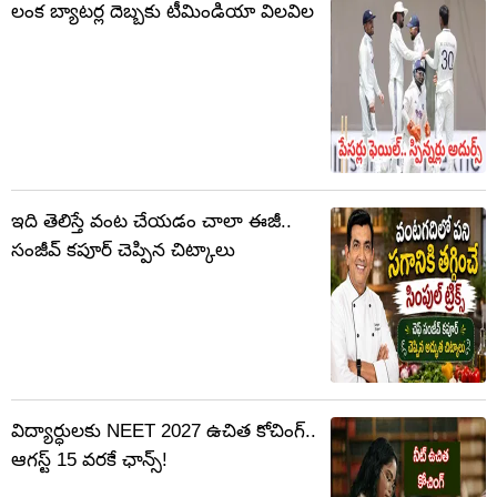
లంక బ్యాటర్ల దెబ్బకు టీమిండియా విలవిల
ఇది తెలిస్తే వంట చేయడం చాలా ఈజీ..
సంజీవ్ కపూర్ చెప్పిన చిట్కాలు
విద్యార్ధులకు NEET 2027 ఉచిత కోచింగ్‌..
ఆగస్ట్ 15 వరకే ఛాన్స్!