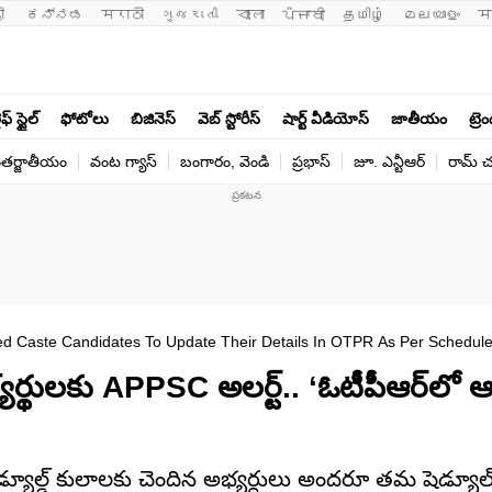
ी 
ಕನ್ನಡ
मराठी
ગુજરાતી
বাংলা
ਪੰਜਾਬੀ
தமிழ்
മലയാളം
म
ఫ్ స్టైల్
ఫోటోలు
బిజినెస్
వెబ్ స్టోరీస్
షార్ట్ వీడియోస్
జాతీయం
ట్రె
తర్జాతీయం
వంట గ్యాస్
బంగారం, వెండి
ప్రభాస్
జూ. ఎన్టీఆర్
రామ్ చ‌
 Caste Candidates To Update Their Details In OTPR As Per Schedul
ర్థులకు APPSC అలర్ట్.. ‘ఓటీపీఆర్‌లో 
న్న షెడ్యూల్డ్‌ కులాలకు చెందిన అభ్యర్ధులు అందరూ తమ షెడ్యూల్‌