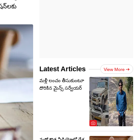
షన్‌లకు
Latest Articles
View More
మళ్లీ లంచం తీసుకుంటూ
దొరికిన మైన్స్ సర్వేయర్
మరో కొత్త వీడియోలో దేశ