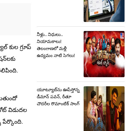
నీళ్లు.. నిధులు..
నియామకాలు!
్‌ కుల గ్రూప్‌
తెలంగాణలో మళ్లీ
ఉద్యమం నాటి సెగలు!
షన్‌లకు
లిపింది.
యూట్యూబ్‌ను ఊపేస్తోన్న
డీమాన్ పవన్, రీతూ
ందుతుందో
చౌదరీల రొమాంటిక్ సాంగ్
్ నోట్ విడుదల
 పేర్కొంది.