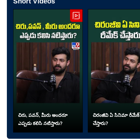
Short Videos
చిరు, పవన్, మీరు అందరూ
చిరంజీవి ఏ సినిమా రీమేక్
ఎప్పడు కలిసి నటిస్తారు?
చేస్తారు?