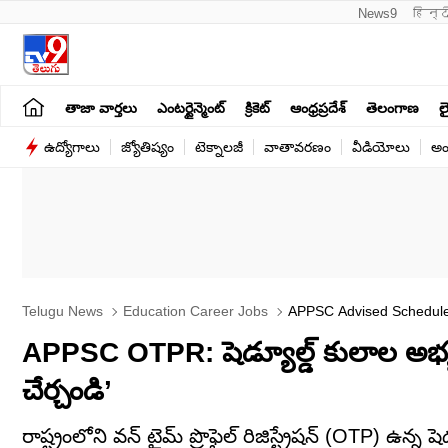
News9
हिन्द
తాజా వార్తలు
ఎంటర్టైన్మెంట్
క్రికెట్
ఆంధ్రప్రదేశ్
తెలంగాణ
లై
ఉద్యోగాలు
జ్యోతిష్యం
టెక్నాలజీ
వాతావరణం
వీడియోలు
అం
Telugu News
Education Career Jobs
APPSC Advised Scheduled
Categorization
APPSC OTPR: షెడ్యూల్డ్ కులాల అభ్య
చేర్చండి’
రాష్ట్రంలోని వన్‌ టైమ్‌ ప్రొఫైల్‌ రిజిస్ట్రేషన్‌ (OTP) ఉ