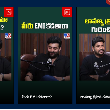
మీరు EMI కడతారా?
లావణ్య త్రిపాఠి గురిం