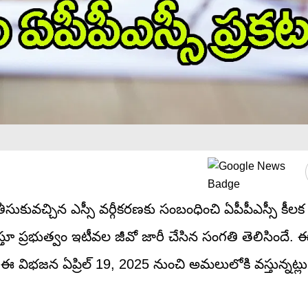
తీసుకువచ్చిన ఎస్సీ వర్గీకరణకు సంబంధించి ఏపీపీఎస్సీ కీలక
ిస్తూ ప్రభుత్వం ఇటీవల జీవో జారీ చేసిన సంగతి తెలిసిందే. 
 ఇక ఈ విభజన ఏప్రిల్‌ 19, 2025 నుంచి అమలులోకి వస్తున్నట