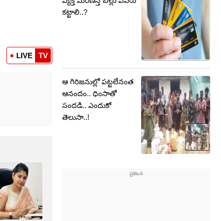
వ్యక్తి మరణిస్తే బిల్లు ఎవరు
కట్టాలి..?
LIVE
TV
ఆ గిరిజనుల్లో పట్టలేనంత
ఆనందం.. ధింసాతో
సందడి.. ఎందుకో
తెలుసా..!