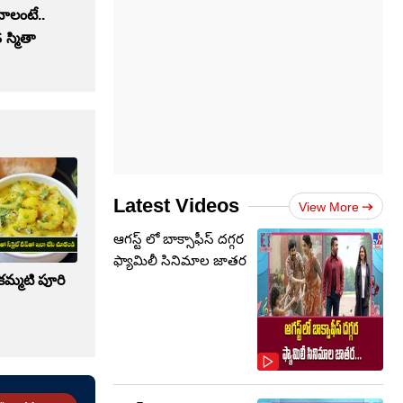
ోవాలంటే..
 స్మితా
Latest Videos
View More
ఆగస్ట్ లో బాక్సాఫీస్ దగ్గర
ఫ్యామిలీ సినిమాల జాతర
 కమ్మటి పూరి