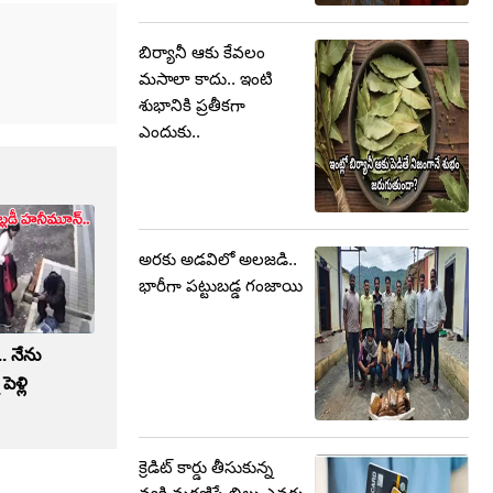
బిర్యానీ ఆకు కేవలం
మసాలా కాదు.. ఇంటి
శుభానికి ప్రతీకగా
ఎందుకు..
అరకు అడవిలో అలజడి..
భారీగా పట్టుబడ్డ గంజాయి
.. నేను
ెళ్లి
క్రెడిట్ కార్డు తీసుకున్న