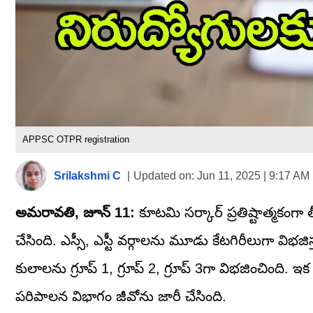
APPSC OTPR registration
Srilakshmi C
|
Updated on:
Jun 11, 2025 | 9:17 AM
అమరావతి, జూన్ 11:
కూటమి సర్కార్ ప్రతిష్టాత్మకంగా 
చేసింది. ఎస్సీ, ఎస్టీ వర్గాలను మూడు కేటగిరీలుగా విభజ
కులాలను గ్రూప్ 1, గ్రూప్ 2, గ్రూప్‌ 3గా విభజించింది.
పరిపాలన విభాగం జీవోను జారీ చేసింది.