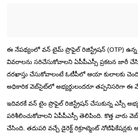
ఈ నేపథ్యంలో వన్‌ టైమ్‌ ప్రొఫైల్‌ రిజిస్ట్రేషన్‌ (OTP) ఉ
వివరాలను సరిచేసుకోవాలని ఏపీపీఎస్సీ ప్రకటన జారీ చేస
దరఖాస్తు చేసుకోవాలంటే ఓటీపీలో ఆయా కులాలకు చెందిన
అధికారిక వెబ్‌సైట్‌లో అభ్యర్ధులందరూ తప్పనిసరిగా
ఇదివరకే వన్ టైం ప్రొఫైల్ రిజిస్ట్రేషన్ చేసుకున్న ఎస్స
పరిశీలించుకోవాలని ఏపీపీఎస్సీ తెలిపింది. కొత్త వారు వెబ్ 
చేసింది. తదుపరి వచ్చే డైరెక్ట్ రిక్రూట్మెంట్ నోటిఫికేషన్