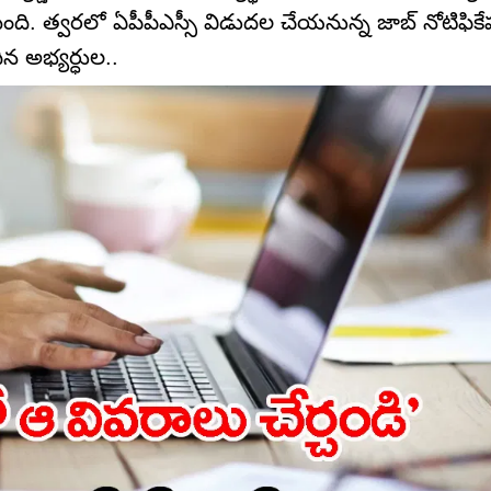
ింది. త్వరలో ఏపీపీఎస్సీ విడుదల చేయనున్న జాబ్ నోటిఫికే
న అభ్యర్ధుల..