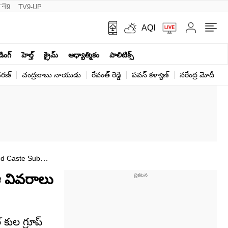
नी9
TV9-UP
AQI
ండింగ్
హెల్త్‌
క్రైమ్
ఆధ్యాత్మికం
పాలిటిక్స్‌
ర‌ణ్‌
చంద్రబాబు నాయుడు
రేవంత్ రెడ్డి
పవన్ కళ్యాణ్
నరేంద్ర మోదీ
క
ed Caste Sub
ఆ వివరాలు
 కుల గ్రూప్‌