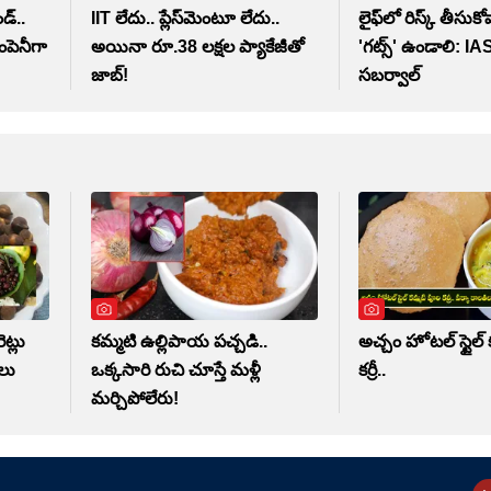
డ్..
IIT లేదు.. ప్లేస్‌మెంటూ లేదు..
లైఫ్‌లో రిస్క్ తీసుక
పెనీగా
అయినా రూ.38 లక్షల ప్యాకేజీతో
'గట్స్' ఉండాలి: IAS
జాబ్!
సబర్వాల్
ట్లు
కమ్మటి ఉల్లిపాయ పచ్చడి..
అచ్చం హోటల్ స్టైల్
ాలు
ఒక్కసారి రుచి చూస్తే మళ్లీ
కర్రీ..
మర్చిపోలేరు!