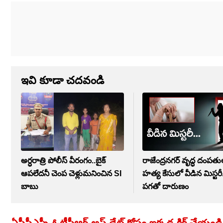
ఇవి కూడా చదవండి
అర్ధరాత్రి పోలీస్ వీరంగం..బైక్
రాజేంద్రనగర్ వృద్ధ దంపత
ఆపలేదనీ చెంప చెళ్లుమనించిన SI
హత్య కేసులో వీడిన మిస్టరీ
బాబు
పగతో దారుణం
ఏపీపీఎస్సీ ఓటీపీఆర్ అప్ డేట్ కోసం ఇక్కడ క్లిక్ చేయండి