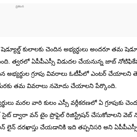
న్న షెడ్యూల్డ్‌ కులాలకు చెందిన అభ్యర్ధులు అందరూ తమ షెడ్యూల
ింది. త్వరలో ఏపీపీఎస్సీ విడుదల చేయనున్న జాబ్ నోటిఫికే
 అభ్యర్ధుల గ్రూపు వివరాలు ఓటీపీలో ఎంటర్‌ చేయాలని తె
 ఈ మేరకు తమ వివరాలు నమోదు చేయాలని పేర్కొంది.
ీ అభ్యర్థులు మరల వారి కులం ఎస్సీ వర్గీకరణలో ఏ గ్రూపుకు చె
సైట్ ద్వారా వన్ టైం ప్రొఫైల్ రిజిస్ట్రేషన్ చేసుకోవాలని వెబ
లకు ఆన్ లైన్ దరఖాస్తు చేయడానికి ఇది తప్పనిసరి అని ఏపీపీఎస్సీ