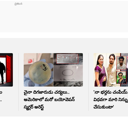
ుల
చైనా దిగజారుడు చర్యలు..
'నా భర్తను చంపేయ్‌
..
అమెరికాలో మరో బయోవెపన్‌
విధవగా మారి నిన్ను ప
స్మగ్లర్‌ అరెస్ట్
చేసుకుంటా'
.