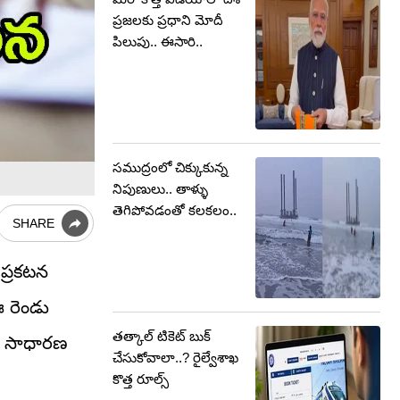
ప్రజలకు ప్రధాని మోదీ
పిలుపు.. ఈసారి..
సముద్రంలో చిక్కుకున్న
నిపుణులు.. తాళ్ళు
తెగిపోవడంతో కలకలం..
SHARE
 ప్రకటన
ఈ రెండు
తత్కాల్ టికెట్ బుక్
్లు సాధారణ
చేసుకోవాలా..? రైల్వేశాఖ
కొత్త రూల్స్