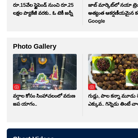
రూ.15వేల స్టైపెండ్ నుంచి రూ.25
జాబ్ మార్కెట్‌లో నయా ట్రెం
లక్షల ప్యాకేజీ వరకు.. ఓ టెకీ జర్నీ
అత్యంత ఆకర్షణీయమైన కం
Google
Photo Gallery
వర్షాల కోసం సింహాచలంలో వరుణ
గుడ్లు, పాల కన్నా మూడు రె
జప యాగం..
ఎక్కువ.. గిన్నెడు తింటే చ