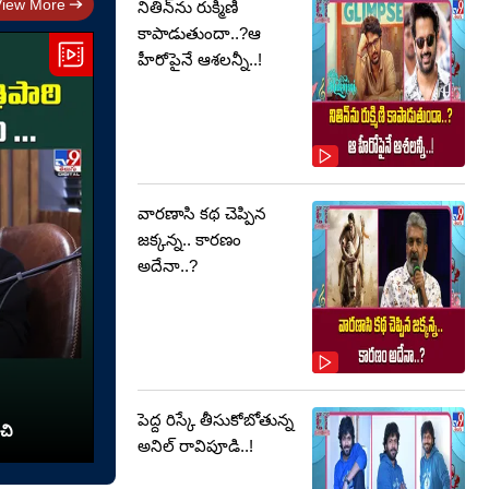
View More
నితిన్‌ను రుక్మిణి
కాపాడుతుందా..?ఆ
హీరోపైనే ఆశలన్నీ..!
వారణాసి కథ చెప్పిన
జక్కన్న.. కారణం
అదేనా..?
పెద్ద రిస్కే తీసుకోబోతున్న
చి
అనిల్ రావిపూడి..!