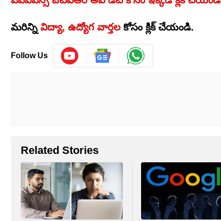
మరిన్ని
విద్యా, ఉద్యోగ వార్తల
కోసం క్లిక్‌ చేయండి.
Follow Us
Related Stories