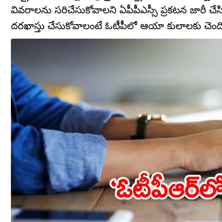
వివరాలను సరిచేసుకోవాలని ఏపీపీఎస్సీ ప్రకటన జారీ చేస
దరఖాస్తు చేసుకోవాలంటే ఓటీపీలో ఆయా కులాలకు చెంది