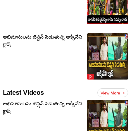
అభిమానులను టెన్షన్‌ పెడుతున్న అక్కినేని
క్లాష్‌
Latest Videos
View More
అభిమానులను టెన్షన్‌ పెడుతున్న అక్కినేని
క్లాష్‌