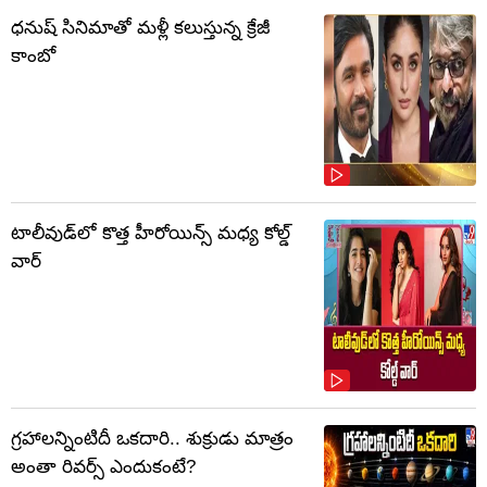
ధనుష్ సినిమాతో మళ్లీ కలుస్తున్న క్రేజీ
కాంబో
టాలీవుడ్‌లో కొత్త హీరోయిన్స్ మధ్య కోల్డ్
వార్
గ్రహాలన్నింటిదీ ఒకదారి.. శుక్రుడు మాత్రం
అంతా రివర్స్ ఎందుకంటే?