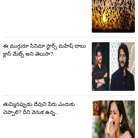
ఈ ముగ్గురూ సినిమా స్టార్స్ మహేష్ బాబు
క్లాస్‌ మేట్స్ అని తెలుసా?
తుమ్మినప్పుడు దేవుని పేరు ఎందుకు
చెప్పాలి? దీని వెనుక ఉన్న..