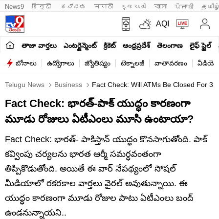
News9
हिन्दी 
ಕನ್ನಡ
मराठी
ગુજરાતી
বাংলা
ਪੰਜਾਬੀ
தமிழ
AQI
తాజా వార్తలు
ఎంటర్టైన్మెంట్
క్రికెట్
ఆంధ్రప్రదేశ్
తెలంగాణ
లైఫ్ స్టైల్
బోనాలు
ఉద్యోగాలు
జ్యోతిష్యం
టెక్నాలజీ
వాతావరణం
వీడియో
Telugu News
Business
Fact Check: Will ATMs Be Closed For 3 D
Fact Check: భారత్-పాక్ యుద్ధం కారణంగా
మూడు రోజులు ఏటీఎంలు మూసి ఉంటాయా?
Fact Check: భారత్‌- పాకిస్తాన్‌ యుద్ధం కొనసాగుతోంది. పాక్‌
కవ్వింపు చర్యలను భారత ఆర్మీ సమర్ధవంతంగా
తిప్పికొడుతోంది. అయితే ఈ వార్‌ నేపథ్యంలో సోషల్‌
మీడియాలో రకరకాల వార్తలు వైరల్ అవుతున్నాయి. ఈ
యుద్ధం కారణంగా మూడు రోజుల పాటు ఏటీఎంలు బంద్‌
ఉండనున్నాయని..