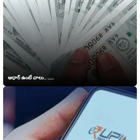
ఆధార్ ఉంటే చాలు.. .....