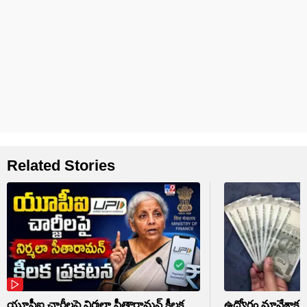
Related Stories
యూపీఐ ఛార్జీలపై నిర్మలా సీతారామన్ కీలక
ఉద్యోగం మానేశాక వెం