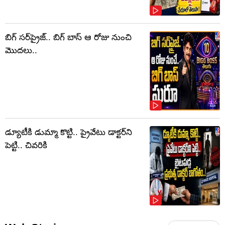
బిగ్ సర్‌ప్రైజ్‌.. బిగ్ బాస్‌ ఆ రోజు నుంచి
మొదలు..
డ్యూటీకి డుమ్మా కొట్టి.. ప్రైవేటు డాక్టర్‌ని
పెట్టి.. చివరికి