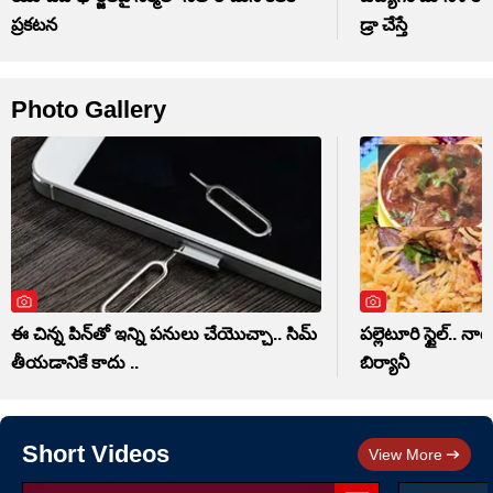
ప్రకటన
డ్రా చేస్తే
Photo Gallery
ఈ చిన్న పిన్‌తో ఇన్ని పనులు చేయొచ్చా.. సిమ్
పల్లెటూరి స్టైల్.. న
తీయడానికే కాదు ..
బిర్యానీ
Short Videos
View More