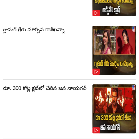
గ్లామర్ గేరు మార్చిన రాశీఖన్నా
రూ. 300 కోట్ల క్లబ్‌లో చేరిన జన నాయగన్