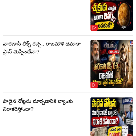
వారణాసి లీక్స్ రచ్చ.. రాజమౌళి ధమాకా
ప్లాన్ మెప్పించేనా?
పాడైన నోట్లను మార్చడానికి బ్యాంకు
నిరాకరిస్తోందా?