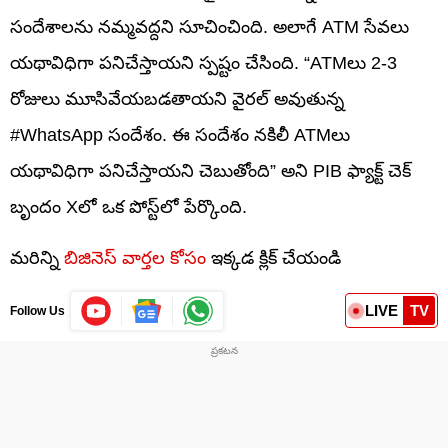
సందేశాలను నమ్మవద్దని సూచించింది. అలాగే ATM సేవలు
యథావిధిగా పనిచేస్తాయని స్పష్టం చేసింది. “ATMలు 2-3
రోజులు మూసివేయబడతాయని వైరల్ అవుతున్న
#WhatsApp సందేశం. ఈ సందేశం నకిలీ ATMలు
యథావిధిగా పనిచేస్తాయని చెబుతోంది” అని PIB ఫ్యాక్ట్ చెక్
బృందం Xలో ఒక పోస్ట్‌లో పేర్కొంది.
మరిన్ని
బిజినెస్ వార్తల కోసం
ఇక్కడ క్లిక్ చేయండి
LIVE
TV
Follow Us