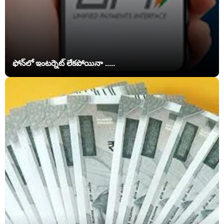
ఫోన్‌లో ఇంటర్నెట్ లేకపోయినా .....