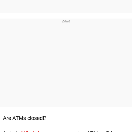
Are ATMs closed⁉️