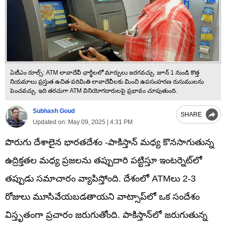
ఏటీఎం రూల్స్‌: ATM లావాదేవీ ఛార్జీలలో మార్పులు జరగవచ్చు. జూన్ 1 నుండి కొత్త
నియమాలు ప్రస్తుత ఉచిత-పరిమితి లావాదేవీలకు మించి ఉపసంహరణ రుసుములను
పెంచవచ్చు. ఇది తరచుగా ATM వినియోగదారులపై ప్రభావం చూపుతుంది.
Subhash Goud
SHARE
Updated on:
May 09, 2025 | 4:31 PM
పొరుగు దేశాలైన భారతదేశం -పాకిస్తాన్ మధ్య కొనసాగుతున్న
ఉద్రిక్తతల మధ్య ప్రజలను తప్పుదారి పట్టిస్తూ ఇంటర్నెట్‌లో
తప్పుడు సమాచారం వ్యాపిస్తోంది. దేశంలో ATMలు 2-3
రోజులు మూసివేయబడతాయని వాట్సాప్‌లో ఒక సందేశం
విస్తృతంగా ప్రచారం జరుగుతోంది. పాకిస్తాన్‌లో జరుగుతున్న