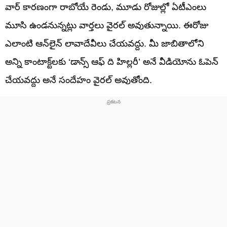
వార్‌ కారణంగా రాబోయే రెండు, మూడు రోజుల్లో ఏటీఎంలు
మూసి ఉండనున్నట్లు వార్తలు వైరల్ అవుతున్నాయి. ఈరోజు
ఎలాంటి ఆన్‌లైన్ లావాదేవీలు చేయవద్దు. మీ జాబితాలోని
అన్ని కాంటాక్ట్‌లకు ‘డాన్స్ ఆఫ్ ది హిల్లరీ’ అనే వీడియోను ఓపెన్‌
చేయవద్దు అనే సందేహం వైరల్‌ అవుతోంది.