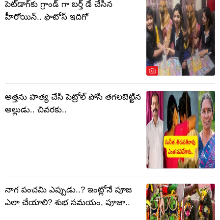
పెట్‌డాగ్‌కు గ్రాండ్ గా బర్త్ డే చేసిన
హీరోయిన్.. ఫొటోస్ ఇదిగో
అత్తను హత్య చేసి పెట్రోల్ పోసి తగలబెట్టిన
అల్లుడు.. చివరకు..
నాగ పంచమి ఎప్పుడు..? ఇంట్లోనే పూజ
ఎలా చేయాలి? శుభ సమయం, పూజా..