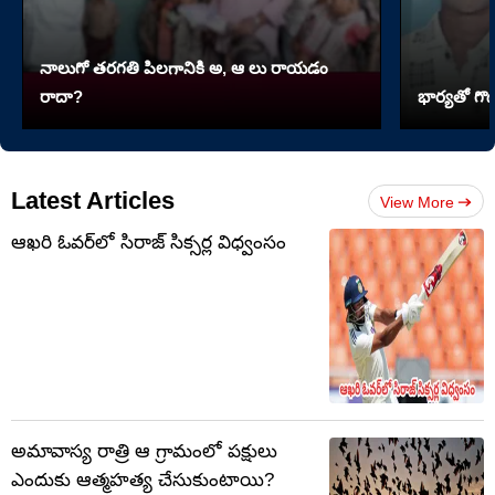
నాలుగో త‌ర‌గతి పిలగానికి అ, ఆ లు రాయ‌డం
రాదా?
భార్యతో గొడ
Latest Articles
View More
ఆఖరి ఓవర్‌లో సిరాజ్ సిక్సర్ల విధ్వంసం
అమావాస్య రాత్రి ఆ గ్రామంలో పక్షులు
ఎందుకు ఆత్మహత్య చేసుకుంటాయి?