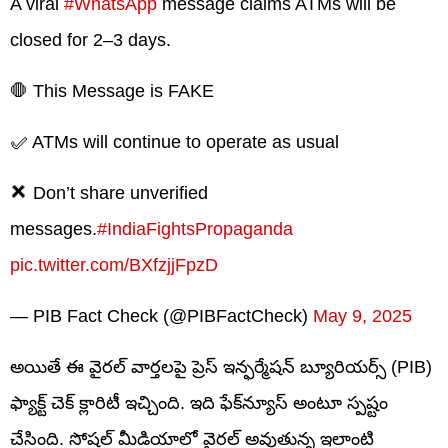
A viral
#WhatsApp
message claims ATMs will be
closed for 2–3 days.
🛑 This Message is FAKE
✅ ATMs will continue to operate as usual
❌ Don’t share unverified
messages.
#IndiaFightsPropaganda
pic.twitter.com/BXfzjjFpzD
— PIB Fact Check (@PIBFactCheck)
May 9, 2025
అయితే ఈ వైరల్‌ వార్తలపై ప్రెస్ ఇన్ఫర్మేషన్ బ్యూరియర్స్ (PIB)
ఫ్యాక్ట్ చెక్ క్లారిటీ ఇచ్చింది. ఇది ఫేక్‌న్యూస్‌ అంటూ స్పష్టం
చేసింది. సోషల్‌ మీడియాలో వైరల్‌ అవుతున్న ఇలాంటి