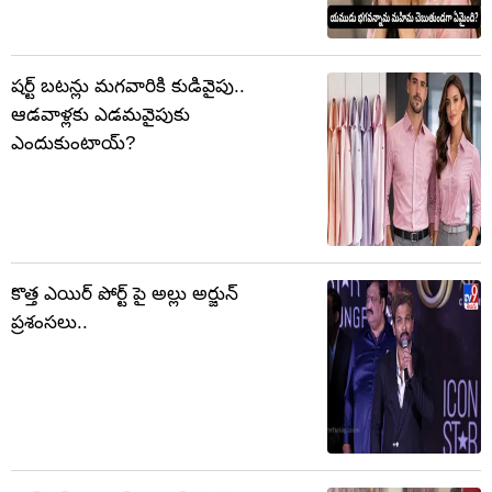
షర్ట్ బటన్లు మగవారికి కుడివైపు..
ఆడవాళ్లకు ఎడమవైపుకు
ఎందుకుంటాయ్?
కొత్త ఎయిర్ పోర్ట్ పై అల్లు అర్జున్
ప్రశంసలు..