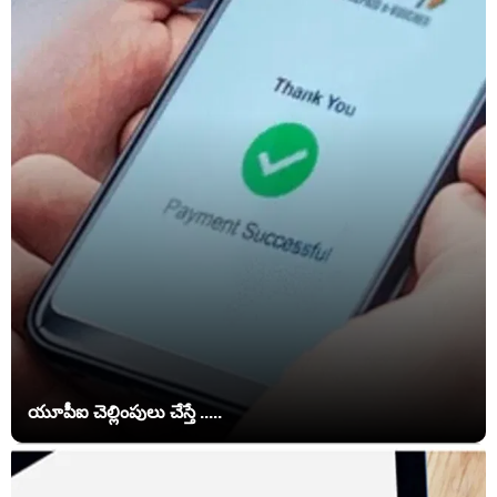
యూపీఐ చెల్లింపులు చేస్తే .....