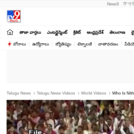
News9
हिन्द
తాజా వార్తలు
ఎంటర్టైన్మెంట్
క్రికెట్
ఆంధ్రప్రదేశ్
తెలంగాణ
లై
బోనాలు
ఉద్యోగాలు
జ్యోతిష్యం
టెక్నాలజీ
వాతావరణం
వీడి
Telugu News
Telugu News Videos
World Videos
Who Is Nith