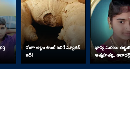
ర్త
రోజూ అల్లం తింటే జరిగే మ్యాజిక్
భార్య మరణం తట్టుకో
ఇదే!
ఆత్మహత్య.. అనాథలై