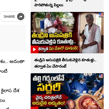
పారిపోతున్న పిల్లలు
SHARE
తండ్రిని ఆసుపత్రికి తీసుకువెళ్లిన కూతుళ్లు..
దేశం.. అదంతా
తర్వాత ఏం చేసారంటే
ాంటి
కైలాస దేశ
చలం