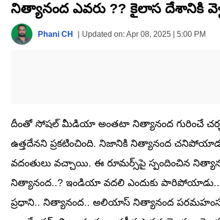
నిత్యానంద ఎవరు ?? కైలాస దేశానికి వ
seconds
of
8
minutes,
Phani CH
|
Updated on:
Apr 08, 2025 | 5:00 PM
51
seconds
Volume
0%
దీంతో సోషల్ మీడియా అంతటా నిత్యానంద గురించే చర్
ఉత్తదేనని ప్రకటించింది. నిజానికి నిత్యానంద చనిపో
వదంతులు వచ్చాయి. ఈ రూమర్స్⁬పై స్పందించిన నిత్యాన
నిత్యానంద..? ఇండియా వదలి ఎందుకు పారిపోయాడు..? 
ప్రధాని.. నిత్యానంద.. అలియాస్ నిత్యానంద పరమ