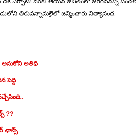
ాస దేశ ఏర్పాటు వరకు ఆయన జీవితంలో జరిగినవన్నీ సంచల
లోని తిరువన్నామలైలో జన్మించారు నిత్యానంద.
 అనుకోని అతిధి
 పెద్ది
్చేసింది..
్స్ ??
ఛాన్స్‌