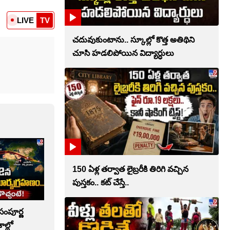
LIVE
TV
చదువుకుంటాను.. స్కూల్లో కొత్త అతిథిని
చూసి హడలిపోయిన విద్యార్ధులు
150 ఏళ్ల తర్వాత లైబ్రరీకి తిరిగి వచ్చిన
పుస్తకం.. కట్ చేస్తే..
సంపూర్ణ
ల్లో