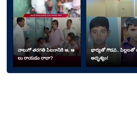
నాలుగో త‌ర‌గతి పిలగానికి అ, ఆ
భార్యతో గొడవ.. పిల్లలతో భ
లు రాయ‌డం రాదా?
అదృశ్యం!