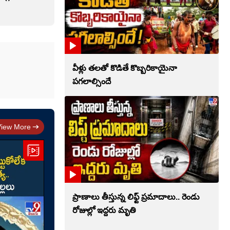
వీళ్లు తలతో కొడితే కొబ్బరికాయైనా
పగలాల్సిందే
View More
ప్రాణాలు తీస్తున్న లిఫ్ట్‌ ప్రమాదాలు.. రెండు
రోజుల్లో ఇద్దరు మృతి