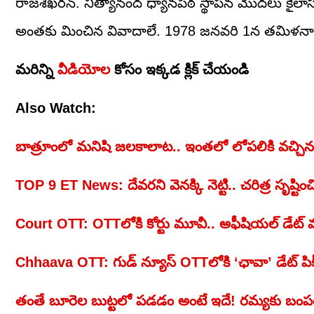
రాజశేఖరన్‌. నిత్యానంద ధ్యానపీఠ స్థాపన మొదలు కైల
అంతకు మించిన వివాదాలే. 1978 జనవరి 1న తమిళనాడు
మరిన్ని
వీడియోల
కోసం ఇక్కడ క్లిక్ చేయండి
Also Watch:
బాత్రూంలో మనిషి జలకాలాట.. ఇంతలో లోపలికి వచ్చిన
TOP 9 ET News: దేవరని వెనక్కి నెట్టి.. చరిత్ర సృష్టించిన
Court OTT: OTTలోకి కోర్టు మూవీ.. అఫీషియల్‌ డేట్‌ వచ
Chhaava OTT: గుడ్ న్యూస్ OTTలోకి ‘ఛావా’ డేట్ పిక
తంతే బూరెల బుట్టలో పడడం అంటే ఇదే! రమ్యకు బంపర్‌ 