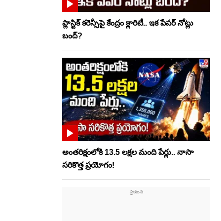
ప్లాస్టిక్‌ కరెన్సీపై కేంద్రం క్లారిటీ.. ఇక పేపర్‌ నోట్లు
బంద్‌?
అంతరిక్షంలోకి 13.5 లక్షల మంది పేర్లు.. నాసా
సరికొత్త ప్రయోగం!