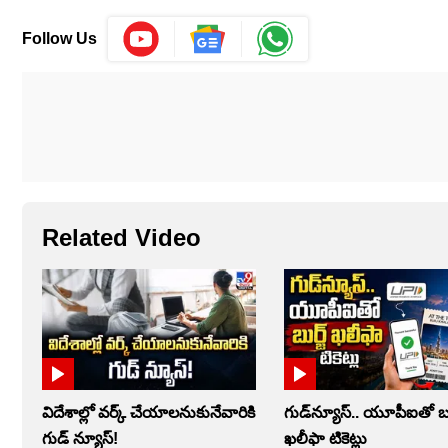
Follow Us
Related Video
విదేశాల్లో వర్క్‌ చేయాలనుకునేవారికి
గుడ్‌న్యూస్.. యూపీఐతో బుర
గుడ్‌ న్యూస్‌!
ఖలీఫా టికెట్లు