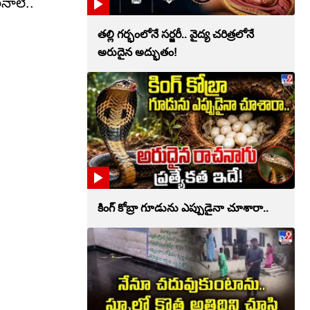
నాలే..
తల్లి గర్భంలోనే సర్జరీ.. వైద్య చరిత్రలోనే
అరుదైన అద్భుతం!
కింగ్ కోబ్రా గూడును ఎప్పుడైనా చూశారా..