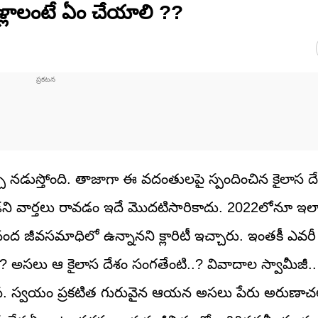
ెళ్లాలంటే ఏం చేయాలి ??
చ నడుస్తోంది. తాజాగా ఈ వదంతులపై స్పందించిన కైలాస 
యాడని వార్తలు రావడం ఇదే మొదటిసారికాదు. 2022లోనూ ఇల
ంద జీవసమాధిలో ఉన్నానని క్లారిటీ ఇచ్చారు. ఇంతకీ ఎవరీ
అసలు ఆ కైలాస దేశం సంగతేంటి..? వివాదాల స్వామీజీ.. 
హంస. స్వయం ప్రకటిత గురువైన ఆయన అసలు పేరు అరుణా