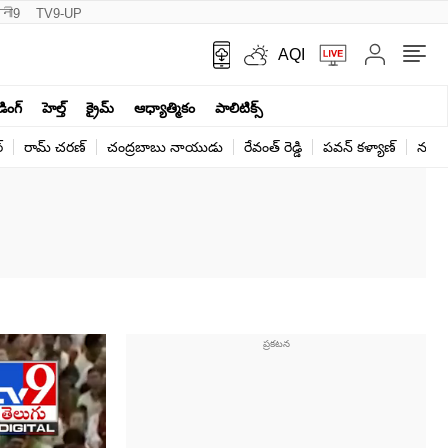
नी9
TV9-UP
AQI
ండింగ్
హెల్త్‌
క్రైమ్
ఆధ్యాత్మికం
పాలిటిక్స్‌
్
రామ్ చ‌ర‌ణ్‌
చంద్రబాబు నాయుడు
రేవంత్ రెడ్డి
పవన్ కళ్యాణ్
నరేంద