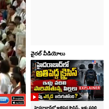
వైరల్ వీడియోలు
హైదరాబాద్‌లో అతిపెద్ద క్రైసిస్.. ఇళ్లు వదిలి