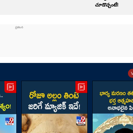
చూడొచ్చంటే!