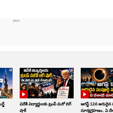
్జ్
విదేశీ విద్యార్ధులకు ట్రంప్‌ మరో బిగ్‌
ఆగస్ట్ 12న అరుదైన 
షాక్‌
సూర్యగ్రహణం.. ఏ దేశా