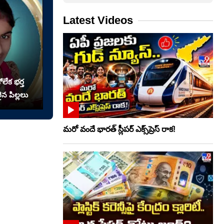
Latest Videos
లేక భర్త
న పిల్లలు
మరో వందే భారత్ స్లీపర్ ఎక్స్‌ప్రెస్ రాక!