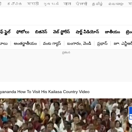
ी 
ಕನ್ನಡ
मराठी
ગુજરાતી
বাংলা
ਪੰਜਾਬੀ
தமிழ்
മലയാളം
म
ఫ్ స్టైల్
ఫోటోలు
బిజినెస్
వెబ్ స్టోరీస్
షార్ట్ వీడియోస్
జాతీయం
ట్రె
యోలు
అంతర్జాతీయం
వంట గ్యాస్
బంగారం, వెండి
ప్రభాస్
జూ. ఎన్టీఆర
yananda How To Visit His Kailasa Country Video