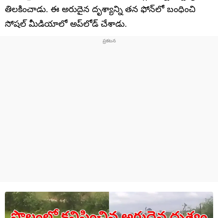
తిలకించాడు. ఈ అరుదైన దృశ్యాన్ని తన ఫోన్‌లో బంధించి
సోషల్‌ మీడియాలో అప్‌లోడ్ చేశాడు.