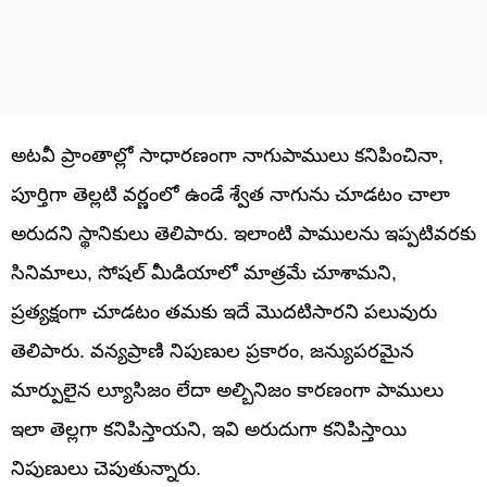
అటవీ ప్రాంతాల్లో సాధారణంగా నాగుపాములు కనిపించినా,
పూర్తిగా తెల్లటి వర్ణంలో ఉండే శ్వేత నాగును చూడటం చాలా
అరుదని స్థానికులు తెలిపారు. ఇలాంటి పాములను ఇప్పటివరకు
సినిమాలు, సోషల్ మీడియాలో మాత్రమే చూశామని,
ప్రత్యక్షంగా చూడటం తమకు ఇదే మొదటిసారని పలువురు
తెలిపారు. వన్యప్రాణి నిపుణుల ప్రకారం, జన్యుపరమైన
మార్పులైన ల్యూసిజం లేదా అల్బినిజం కారణంగా పాములు
ఇలా తెల్లగా కనిపిస్తాయని, ఇవి అరుదుగా కనిపిస్తాయి
నిపుణులు చెపుతున్నారు.