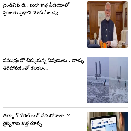
ఫ్రెండ్‌షిప్ డే.. మరో కొత్త వీడియోలో
ప్రజలకు ప్రధాని మోదీ పిలుపు
సముద్రంలో చిక్కుకున్న నిపుణులు.. తాళ్ళు
తెగిపోవడంతో కలకలం..
తత్కాల్ టికెట్ బుక్ చేసుకోవాలా..?
రైల్వేశాఖ కొత్త రూల్స్