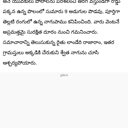
అనే యువకులు పొలాలను పరిశీలించి తిరిగి వస్తుండగా రోడ్డు
పక్కన ఉన్న పొలంలో సుమారు 9 అడుగుల పొడవు, పూర్తిగా
తెల్లటి రంగులో ఉన్న నాగుపాము కనిపించింది. వారు వెంటనే
అప్రమత్తమై సురక్షిత దూరం నుంచి గమనించారు.
సమాచారాన్ని తెలుసుకున్న రైతు లాండేరి రాజారాం, ఇతర
గ్రామస్తులు అక్కడికి చేరుకుని శ్వేత నాగును చూసి
ఆశ్చర్యపోయారు.