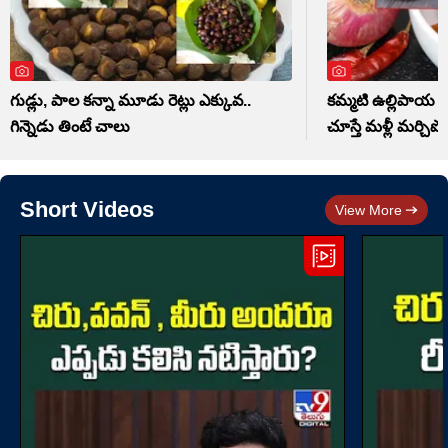
గుడ్లు, పాల కన్నా మూడు రెట్లు ఎక్కువ..
కమ్మటి ఉల్లిపాయ పచ
గిన్నెడు తింటే చాలు
చూస్తే మళ్లీ మర్చిపో
Short Videos
View More