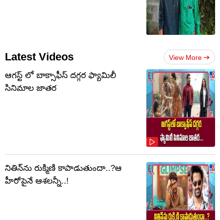
Latest Videos
View More
ఆగస్ట్ లో బాక్సాఫీస్ దగ్గర ఫ్యామిలీ
సినిమాల జాతర
నితిన్‌ను రుక్మిణి కాపాడుతుందా..?ఆ
హీరోపైనే ఆశలన్నీ..!