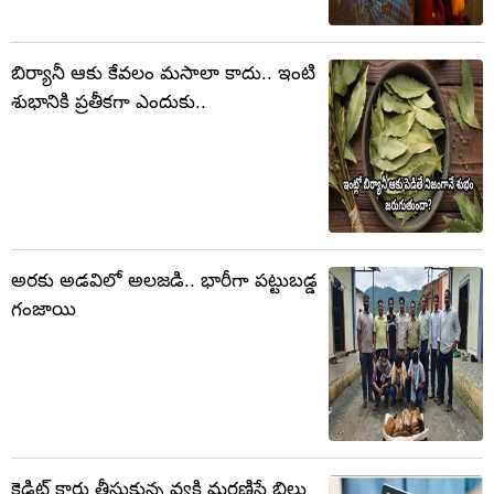
బిర్యానీ ఆకు కేవలం మసాలా కాదు.. ఇంటి
శుభానికి ప్రతీకగా ఎందుకు..
అరకు అడవిలో అలజడి.. భారీగా పట్టుబడ్డ
గంజాయి
క్రెడిట్ కార్డు తీసుకున్న వ్యక్తి మరణిస్తే బిల్లు