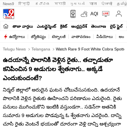
News9
हिन्दी 
ಕನ್ನಡ
मराठी
ગુજરાતી
বাংলা
ਪੰਜਾਬੀ
தமிழ
AQI
తాజా వార్తలు
ఎంటర్టైన్మెంట్
క్రికెట్
ఆంధ్రప్రదేశ్
తెలంగాణ
లైఫ్ స్టైల్
ఉద్యోగాలు
జ్యోతిష్యం
టెక్నాలజీ
వాతావరణం
వీడియోలు
అంతర
Telugu News
Telangana
Watch Rare 9 Foot White Cobra Spotted 
ఉదయాన్నే పొలానికి వెళ్లిన రైతు.. తచ్చాడుతూ
కనిపించిన 9 అడుగుల శ్వేతనాగు.. అక్కడే
ఎందుకుందంటే?
నిర్మల్ జిల్లాలో అరుదైన ఘటన చోటుచేసుసకుంది. ఉదయానే
పొలానికి వెళ్లిన రైతుకు ఊహించని పరిణామం ఎదురైంది. రైతు
పనులు ముగించుకొని ఇంటికి వస్తుండగా.. సడెన్‌గా అతనికి
సుమారు 9 అడుగుల పొడవున్న ఓ శ్వేతనాగు ఎదరైంది. దాన్ని
చూసి రైతు వెంటనే భయంతో దూరంగా వెళ్లి దాన్ని ఆశ్చర్యంగా