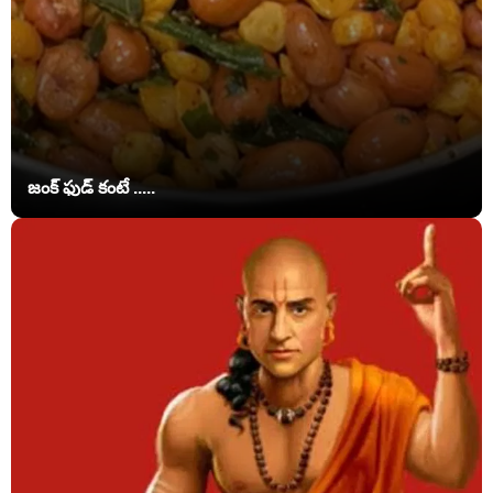
జంక్ ఫుడ్‌ కంటే .....