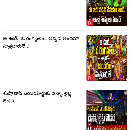
ఆ ఊరే.. ఓ రంగస్థలం.. అక్కడ అందరూ
పాత్రధారులే..!
శంషాబాద్ ఎయిర్‌పోర్టుకు డిస్కో లైట్ల
బెడద..