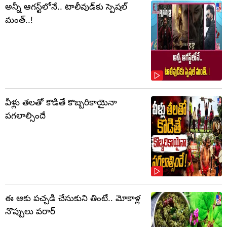
అన్నీ ఆగస్ట్‌లోనే.. టాలీవుడ్‌కు స్పెషల్
మంత్..!
వీళ్లు తలతో కొడితే కొబ్బరికాయైనా
పగలాల్సిందే
ఈ ఆకు పచ్చడి చేసుకుని తింటే.. మోకాళ్ల
నొప్పులు పరార్‌