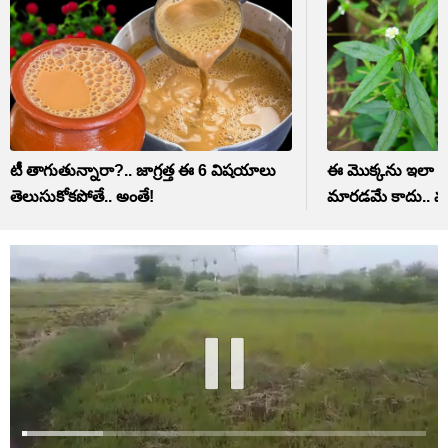
టీ తాగుతున్నారా?.. జాగ్రత్త ఈ 6 విషయాలు
ఈ మొక్కను ఇలా వాడి
తెలుసుకోకపోతే.. అంతే!
మారడమే కాదు.. వద్ద