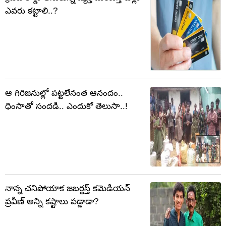
ఎవరు కట్టాలి..?
ఆ గిరిజనుల్లో పట్టలేనంత ఆనందం..
ధింసాతో సందడి.. ఎందుకో తెలుసా..!
నాన్న చనిపోయాక జబర్దస్త్ కమెడియన్
ప్రవీణ్ అన్ని కష్టాలు పడ్డాడా?