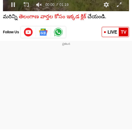
మరిన్ని
తెలంగాణ వార్తల కోసం ఇక్కడ క్లిక్
చేయండి.
LIVE
TV
Follow Us