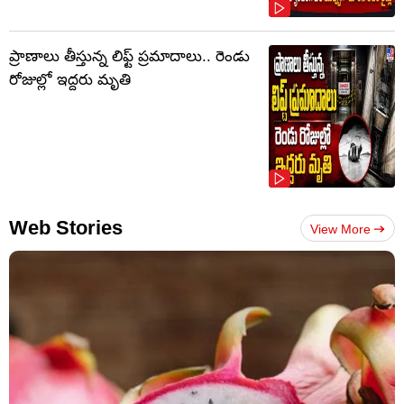
ప్రాణాలు తీస్తున్న లిఫ్ట్‌ ప్రమాదాలు.. రెండు
రోజుల్లో ఇద్దరు మృతి
Web Stories
View More