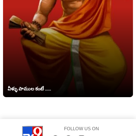
వీళ్ళు పాముల కంటే .....
FOLLOW US ON