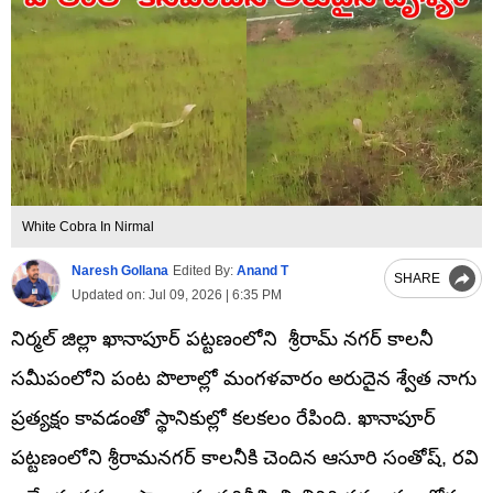
White Cobra In Nirmal
Naresh Gollana
Edited By:
Anand T
SHARE
Updated on:
Jul 09, 2026 | 6:35 PM
నిర్మల్ జిల్లా ఖానాపూర్ పట్టణంలోని శ్రీరామ్ నగర్ కాలనీ
సమీపంలోని పంట పొలాల్లో మంగళవారం అరుదైన శ్వేత నాగు
ప్రత్యక్షం కావడంతో స్థానికుల్లో కలకలం రేపింది. ఖానాపూర్
పట్టణంలోని శ్రీరామనగర్ కాలనీకి చెందిన ఆసూరి సంతోష్, రవి