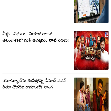
నీళ్లు.. నిధులు.. నియామకాలు!
తెలంగాణలో మళ్లీ ఉద్యమం నాటి సెగలు!
యూట్యూబ్‌ను ఊపేస్తోన్న డీమాన్ పవన్,
రీతూ చౌదరీల రొమాంటిక్ సాంగ్