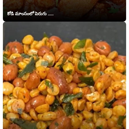
కోడి మాంసంలో పెరుగు .....