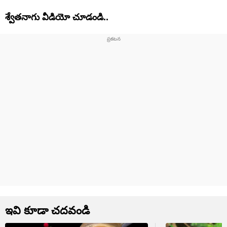
శ్వేతనాగు వీడియో చూడండి..
ఇవి కూడా చదవండి