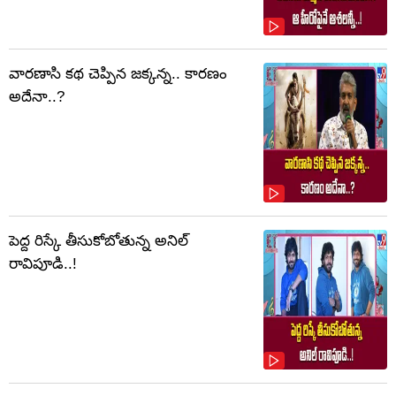
వారణాసి కథ చెప్పిన జక్కన్న.. కారణం
అదేనా..?
పెద్ద రిస్కే తీసుకోబోతున్న అనిల్
రావిపూడి..!