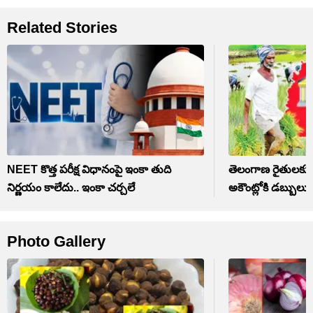
Related Stories
NEET కొత్త పరీక్ష విధానంపై ఇంకా తుది
తెలంగాణ రైతులకు మ
నిర్ణయం కాలేదు.. ఇంకా చర్చలే
అకౌంట్లోకి డబ్బులు
Photo Gallery