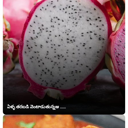
ఏళ్ళ తరబడి వెంటాడుతున్నఆ .....