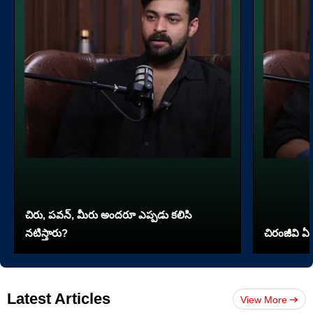
చిరు, పవన్, మీరు అందరూ ఎప్పడు కలిసి
నటిస్తారు?
చిరంజీవి ఏ 
Latest Articles
View More