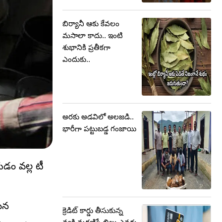
బిర్యానీ ఆకు కేవలం
మసాలా కాదు.. ఇంటి
శుభానికి ప్రతీకగా
ఎందుకు..
అరకు అడవిలో అలజడి..
భారీగా పట్టుబడ్డ గంజాయి
డం వల్ల టీ
మైన
క్రెడిట్ కార్డు తీసుకున్న