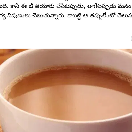
ుంది. కానీ ఈ టీ తయారు చేసేటప్పుడు, తాగేటప్పుడు మనం చే
య నిపుణులు చెబుతున్నారు. కాబట్టి ఆ తప్పులేంటో తెలుసు