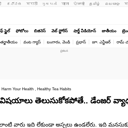
ी 
ಕನ್ನಡ
मराठी
ગુજરાતી
বাংলা
ਪੰਜਾਬੀ
தமிழ்
മലയാളം
म
ఫ్ స్టైల్
ఫోటోలు
బిజినెస్
వెబ్ స్టోరీస్
షార్ట్ వీడియోస్
జాతీయం
ట్రె
తర్జాతీయం
వంట గ్యాస్
బంగారం, వెండి
ప్రభాస్
జూ. ఎన్టీఆర్
రామ్ చ‌
arm Your Health , Healthy Tea Habits
6 విషయాలు తెలుసుకోకపోతే.. డేంజర్ వ్య
ి. అలాంటి వారు ఇది లేకుండా అస్సలు ఉండలేరు. ఇది మనసుక