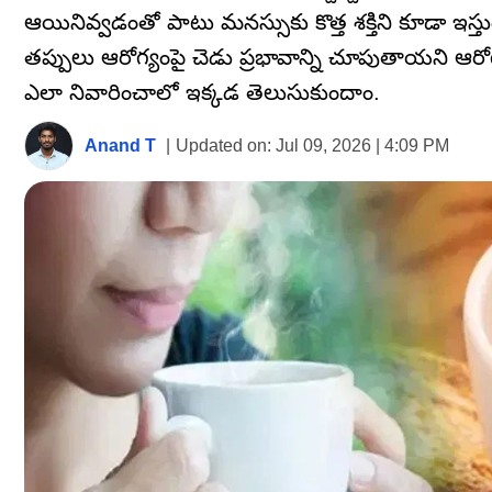
ఆయినివ్వడంతో పాటు మనస్సుకు కొత్త శక్తిని కూడా ఇస్త
తప్పులు ఆరోగ్యంపై చెడు ప్రభావాన్ని చూపుతాయని ఆరోగ్
ఎలా నివారించాలో ఇక్కడ తెలుసుకుందాం.
Anand T
|
Updated on:
Jul 09, 2026 | 4:09 PM