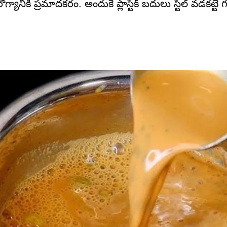
నికి ప్రమాదకరం. అందుకే ప్లాస్టిక్ బదులు స్టీల్ వడకట్టే 