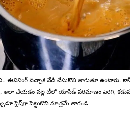
ని.. ఈవినింగ్ వచ్చాక వేడి చేసుకొని తాగుతూ ఉంటారు. కా
ప్పు. ఇలా చేయడం వల్ల టీలో యాసిడ్ పరిమాణం పెరిగి, కడుపు
ుడూ ఫ్రెష్‌గా పెట్టుకొని మాత్రమే తాగండి.