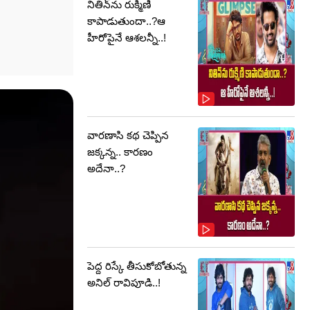
నితిన్‌ను రుక్మిణి
కాపాడుతుందా..?ఆ
హీరోపైనే ఆశలన్నీ..!
వారణాసి కథ చెప్పిన
జక్కన్న.. కారణం
అదేనా..?
పెద్ద రిస్కే తీసుకోబోతున్న
అనిల్ రావిపూడి..!