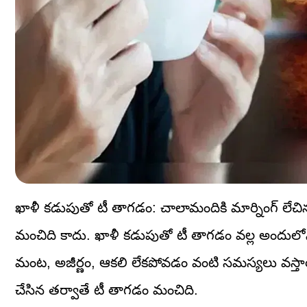
ఖాళీ కడుపుతో టీ తాగడం: చాలామందికి మార్నింగ్ లేచిన
మంచిది కాదు. ఖాళీ కడుపుతో టీ తాగడం వల్ల అందులోని 
మంట, అజీర్ణం, ఆకలి లేకపోవడం వంటి సమస్యలు వస్తాయి. అ
చేసిన తర్వాతే టీ తాగడం మంచిది.