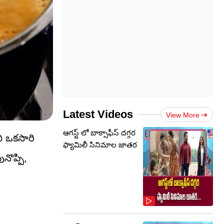
Latest Videos
View More
ఆగస్ట్ లో బాక్సాఫీస్ దగ్గర
నీ ఒకసారి
ఫ్యామిలీ సినిమాల జాతర
నొప్పి,