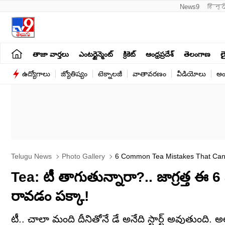
News9
हिन्द
తాజా వార్తలు
ఎంటర్టైన్మెంట్
క్రికెట్
ఆంధ్రప్రదేశ్
తెలంగాణ
లై
ఉద్యోగాలు
జ్యోతిష్యం
టెక్నాలజీ
వాతావరణం
వీడియోలు
అం
Telugu News
Photo Gallery
6 Common Tea Mistakes That Can H
Tea: టీ తాగుతున్నారా?.. జాగ్రత్త ఈ 
రావడం పక్కా!
టీ.. చాలా మంది దీనితోనే డే అనేది స్టార్ట్ అవుతుంద