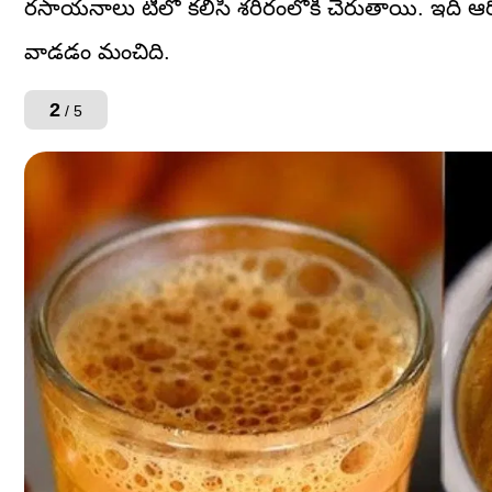
రసాయనాలు టీలో కలిసి శరీరంలోకి చేరుతాయి. ఇది ఆరోగ్యా
వాడడం మంచిది.
2
/ 5