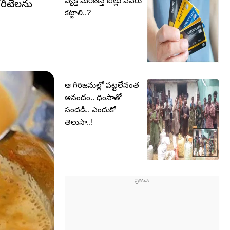
వ్యక్తి మరణిస్తే బిల్లు ఎవరు
గరిటెలను
కట్టాలి..?
ఆ గిరిజనుల్లో పట్టలేనంత
ఆనందం.. ధింసాతో
సందడి.. ఎందుకో
తెలుసా..!