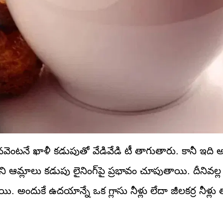
వెంటనే ఖాళీ కడుపుతో వేడివేడి టీ తాగుతారు. కానీ ఇది 
ఆమ్లాలు కడుపు లైనింగ్‌పై ప్రభావం చూపుతాయి. దీనివల్ల గ
ందుకే ఉదయాన్నే ఒక గ్లాసు నీళ్లు లేదా జీలకర్ర నీళ్లు తా