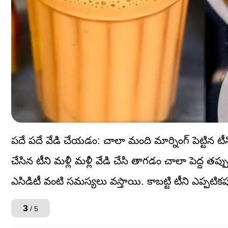
పదే పదే వేడి చేయడం: చాలా మంది మార్నింగ్ పెట్టిన టీ
చేసిన టీని మళ్లీ మళ్లీ వేడి చేసి తాగడం చాలా పెద్ద త
ఎసిడిటీ వంటి సమస్యలు వస్తాయి. కాబట్టి టీని ఎప్పటికప్ప
3
/ 5