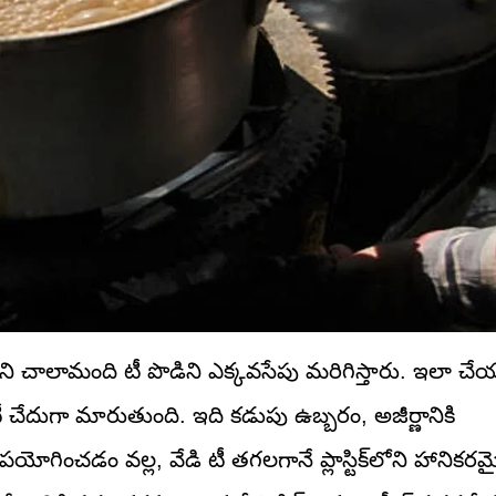
ని చాలామంది టీ పొడిని ఎక్కవసేపు మరిగిస్తారు. ఇలా చేయ
 చేదుగా మారుతుంది. ఇది కడుపు ఉబ్బరం, అజీర్ణానికి
ు ఉపయోగించడం వల్ల, వేడి టీ తగలగానే ప్లాస్టిక్‌లోని హానికర