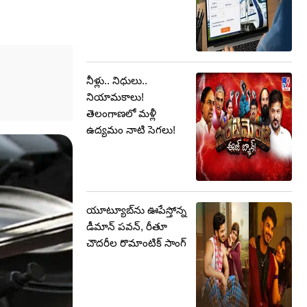
నీళ్లు.. నిధులు..
నియామకాలు!
తెలంగాణలో మళ్లీ
ఉద్యమం నాటి సెగలు!
యూట్యూబ్‌ను ఊపేస్తోన్న
డీమాన్ పవన్, రీతూ
చౌదరీల రొమాంటిక్ సాంగ్