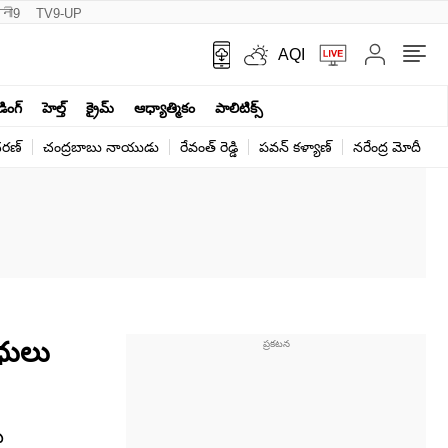
नी9
TV9-UP
AQI
ండింగ్
హెల్త్‌
క్రైమ్
ఆధ్యాత్మికం
పాలిటిక్స్‌
ర‌ణ్‌
చంద్రబాబు నాయుడు
రేవంత్ రెడ్డి
పవన్ కళ్యాణ్
నరేంద్ర మోదీ
క
ాధులు
ు