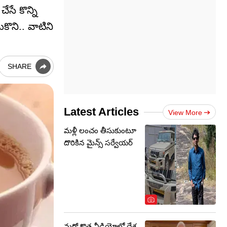
సే కొన్ని
కొని.. వాటిని
SHARE
Latest Articles
View More
మళ్లీ లంచం తీసుకుంటూ
దొరికిన మైన్స్ సర్వేయర్
మరో కొత్త వీడియోలో దేశ