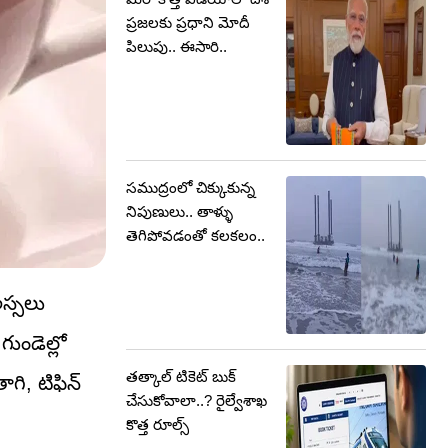
ప్రజలకు ప్రధాని మోదీ
పిలుపు.. ఈసారి..
సముద్రంలో చిక్కుకున్న
నిపుణులు.. తాళ్ళు
తెగిపోవడంతో కలకలం..
అస్సలు
ుండెల్లో
తత్కాల్ టికెట్ బుక్
గి, టిఫిన్
చేసుకోవాలా..? రైల్వేశాఖ
కొత్త రూల్స్