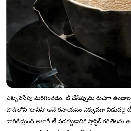
ఎక్కువసేపు మరిగించడం: టీ చేసేప్పుడు రుచిగా ఉండాల
పొడిలోని 'టానిన్' అనే రసాయనం ఎక్కువగా విడుదలై టీ
దారితీస్తుంది.అలాగే టీ వడకట్టడానికి ప్లాస్టిక్ గరిటెలన