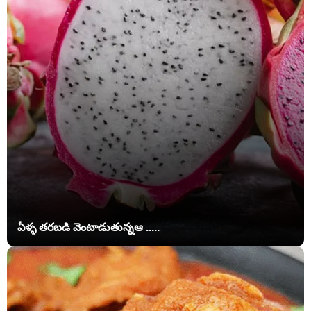
ఏళ్ళ తరబడి వెంటాడుతున్నఆ .....