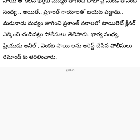
సాయి తో కలిసి భర్తకు మద్యం తాగించి దాబా పై నుండి తోసింది
సంధ్య .. అయితే.. ప్రశాంత్ గాయాలతో బయట పడ్డాడు..
మరునాడు మద్యం తాగించి ప్రశాంత్ నరాలలో టాయిలెట్ క్లీనర్
ఎక్కించి చంపినట్లు పోలీసులు తెలిపారు. భార్య సంధ్య,
ప్రియుడు అనిల్ , వెంకట సాయి లను అరెస్ట్ చేసిన పోలీసులు
రిమాండ్ కు తరలించారు.