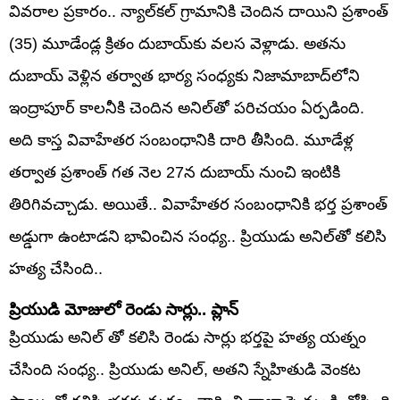
వివరాల ప్రకారం.. న్యాల్‌‌‌‌కల్ గ్రామానికి చెందిన దాయిని ప్రశాంత్​
(35) మూడేండ్ల క్రితం దుబాయ్‌‌‌‌కు వలస వెళ్లాడు. అతను
దుబాయ్ వెళ్లిన తర్వాత భార్య సంధ్యకు నిజామాబాద్‌‌‌‌లోని
ఇంద్రాపూర్ కాలనీకి చెందిన అనిల్‌‌‌‌తో పరిచయం ఏర్పడింది.
అది కాస్త వివాహేతర సంబంధానికి దారి తీసింది. మూడేళ్ల
తర్వాత ప్రశాంత్ గత నెల 27న దుబాయ్‌‌‌‌ నుంచి ఇంటికి
తిరిగివచ్చాడు. అయితే.. వివాహేతర సంబంధానికి భర్త ప్రశాంత్
అడ్డుగా ఉంటాడని భావించిన సంధ్య.. ప్రియుడు అనిల్‌‌‌‌తో కలిసి
హత్య చేసింది..
ప్రియుడి మోజులో రెండు సార్లు.. ప్లాన్
ప్రియుడు అనిల్ తో కలిసి రెండు సార్లు భర్తపై హత్య యత్నం
చేసింది సంధ్య.. ప్రియుడు అనిల్, అతని స్నేహితుడి వెంకట