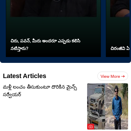
చిరు, పవన్, మీరు అందరూ ఎప్పడు కలిసి
నటిస్తారు?
చిరంజీవి ఏ 
Latest Articles
View More
మళ్లీ లంచం తీసుకుంటూ దొరికిన మైన్స్
సర్వేయర్