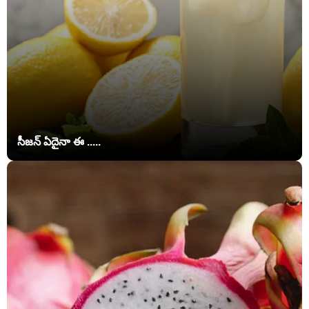
సీజన్ ఏదైనా ఈ .....