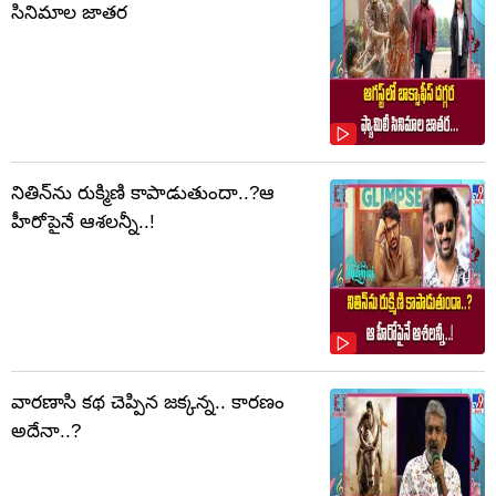
సినిమాల జాతర
నితిన్‌ను రుక్మిణి కాపాడుతుందా..?ఆ
హీరోపైనే ఆశలన్నీ..!
వారణాసి కథ చెప్పిన జక్కన్న.. కారణం
అదేనా..?