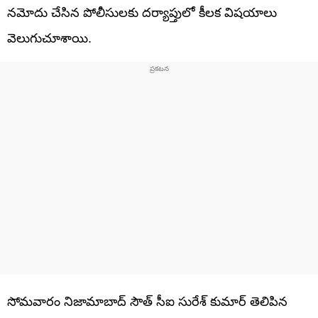
నమోదు చేసిన పోలీసులకు దర్యాప్తులో కీలక విషయాలు
వెలుగుచూశాయి.
సోమవారం నిజామాబాద్‌‌‌‌ సౌత్‌‌‌‌ సీఐ సురేశ్​ కుమార్ తెలిపిన