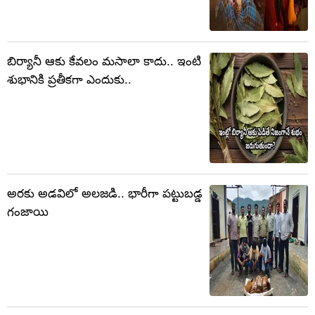
బిర్యానీ ఆకు కేవలం మసాలా కాదు.. ఇంటి
శుభానికి ప్రతీకగా ఎందుకు..
అరకు అడవిలో అలజడి.. భారీగా పట్టుబడ్డ
గంజాయి