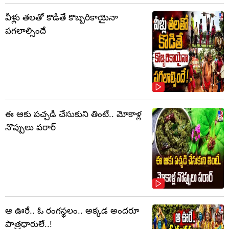
వీళ్లు తలతో కొడితే కొబ్బరికాయైనా
పగలాల్సిందే
ఈ ఆకు పచ్చడి చేసుకుని తింటే.. మోకాళ్ల
నొప్పులు పరార్‌
ఆ ఊరే.. ఓ రంగస్థలం.. అక్కడ అందరూ
పాత్రధారులే..!