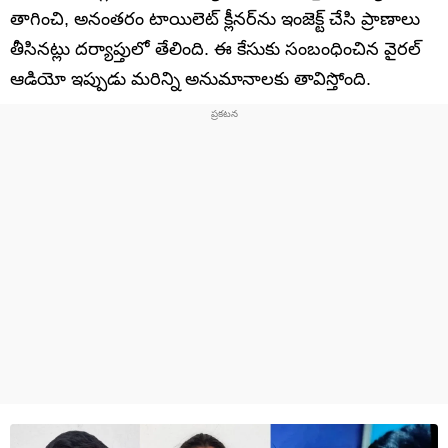
తాగించి, అనంతరం టాయిలెట్ క్లీనర్‌ను ఇంజెక్ట్ చేసి ప్రాణాలు
తీసినట్లు దర్యాప్తులో తేలింది. ఈ కేసుకు సంబంధించిన వైరల్
ఆడియో ఇప్పుడు మరిన్ని అనుమానాలకు తావిస్తోంది.