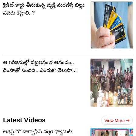
క్రెడిట్ కార్డు తీసుకున్న వ్యక్తి మరణిస్తే బిల్లు
ఎవరు కట్టాలి..?
ఆ గిరిజనుల్లో పట్టలేనంత ఆనందం..
ధింసాతో సందడి.. ఎందుకో తెలుసా..!
Latest Videos
View More
ఆగస్ట్ లో బాక్సాఫీస్ దగ్గర ఫ్యామిలీ