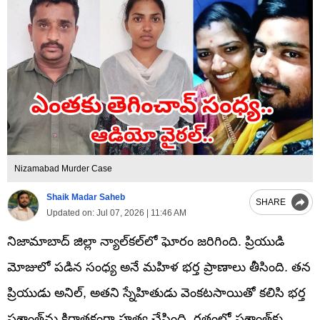
Nizamabad Murder Case
Shaik Madar Saheb
SHARE
Updated on:
Jul 07, 2026 | 11:46 AM
నిజామాబాద్ జిల్లా న్యాల్‌కల్‌లో ఘోరం జరిగింది. ప్రియుడి
మోజులో పడిన సంధ్య అనే మహిళ భర్త ప్రాణాలు తీసింది. తన
ప్రియుడు అనిల్, అతని స్నేహితుడు వెంకటసాయితో కలిసి భర్త
ప్రశాంత్‌ను కిరాతకంగా హత్య చేసింది. గతంలో ప్రశాంత్‌కు