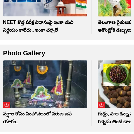
NEET కొత్త పరీక్ష విధానంపై ఇంకా తుది
తెలంగాణ రైతులకు మ
నిర్ణయం కాలేదు.. ఇంకా చర్చలే
అకౌంట్లోకి డబ్బులు
Photo Gallery
వర్షాల కోసం సింహాచలంలో వరుణ జప
గుడ్లు, పాల కన్నా మ
యాగం..
గిన్నెడు తింటే చాలు