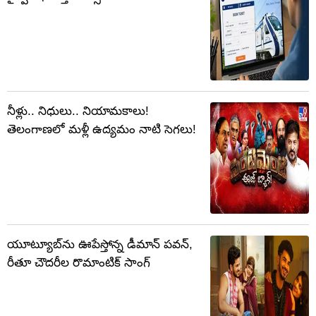
నీళ్లు.. నిధులు.. నియామకాలు!
తెలంగాణలో మళ్లీ ఉద్యమం నాటి సెగలు!
యూట్యూబ్‌ను ఊపేస్తోన్న డీమాన్ పవన్,
రీతూ చౌదరీల రొమాంటిక్ సాంగ్