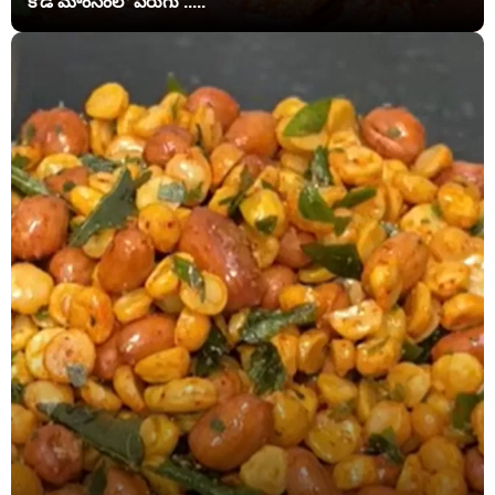
కోడి మాంసంలో పెరుగు .....