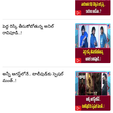
పెద్ద రిస్కే తీసుకోబోతున్న అనిల్
రావిపూడి..!
అన్నీ ఆగస్ట్‌లోనే.. టాలీవుడ్‌కు స్పెషల్
మంత్..!