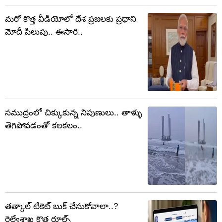
మరో కొత్త వీడియోలో దేశ ప్రజలకు ప్రధాని
మోదీ పిలుపు.. ఈసారి..
సముద్రంలో చిక్కుకున్న నిపుణులు.. తాళ్ళు
తెగిపోవడంతో కలకలం..
తత్కాల్ టికెట్ బుక్ చేసుకోవాలా..?
రైల్వేశాఖ కొత్త రూల్స్