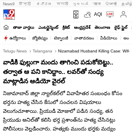
News9
हिन्दी 
ಕನ್ನಡ
मराठी
ગુજરાતી
বাংলা
ਪੰਜਾਬੀ
தமிழ
AQI
తాజా వార్తలు
ఎంటర్టైన్మెంట్
క్రికెట్
ఆంధ్రప్రదేశ్
తెలంగాణ
లైఫ్ స్టైల్
ఉద్యోగాలు
జ్యోతిష్యం
టెక్నాలజీ
వాతావరణం
వీడియోలు
అంతర
Telugu News
Telangana
Nizamabad Husband Killing Case: Wife 
వాడికి ఫుల్లుగా మందు తాగించి పడుకోబెట్టు..
తర్వాత ఆ పని కానిద్దాం.. లవర్‌తో సంధ్య
మాట్లాడిన ఆడియో వైరల్
నిజామాబాద్ జిల్లా న్యాల్‌కల్‌లో వివాహేతర సంబంధం కోసం
భర్తను హత్య చేసిన కేసులో సంచలన విషయాలు
వెలుగుచూశాయి. ప్రియుడి మోజులో పడిన సంధ్య, తన
ప్రియుడు అనిల్‌తో కలిసి భర్త ప్రశాంత్‌ను హత్య చేసినట్లు
పోలీసులు వెల్లడించారు. హత్యకు ముందు భర్తకు మద్యం