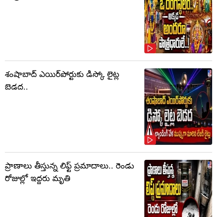
శంషాబాద్ ఎయిర్‌పోర్టుకు డిస్కో లైట్ల
బెడద..
ప్రాణాలు తీస్తున్న లిఫ్ట్‌ ప్రమాదాలు.. రెండు
రోజుల్లో ఇద్దరు మృతి