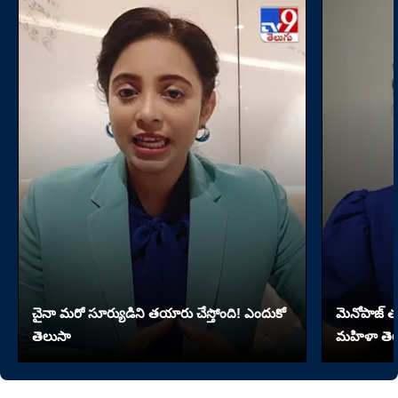
చైనా మరో సూర్యుడిని తయారు చేస్తోంది! ఎందుకో
మెనోపాజ్ త
తెలుసా
మహిళా తెల