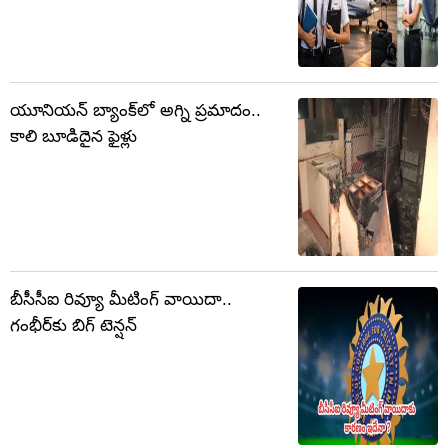
యూనియన్ బ్యాంక్‌లో అగ్ని ప్రమాదం..
కాలి బూడిదైన ఫైళ్లు
బీసీసీఐ రివ్యూ మీటింగ్ వాయిదా..
గంభీర్‌కు బిగ్ టెన్షన్