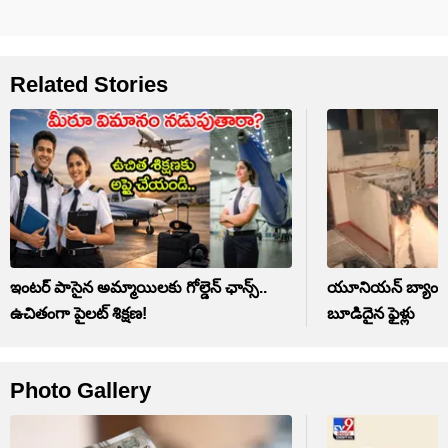
Related Stories
ఇంటర్ పాసైన అమ్మాయిలకు గోల్డెన్‌ ఛాన్స్..
యూనియన్ బ్యాంక్‌లో
ఉచితంగా పైలట్ శిక్షణ!
బూడిదైన ఫైళ్లు
Photo Gallery