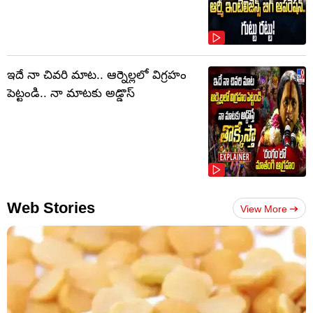
ఇదే నా చివరి మాట.. ఆర్నెల్లలో విగ్రహం
పెట్టండి.. నా మాటకు అడ్డొస్
Web Stories
View More