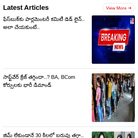
Latest Articles
View More
ఫేస్‌బుక్‌కు పార్లమెంటరీ కమిటీ డెడ్ లైన్..
అలా చేయకుంటే..
సాఫ్ట్‌వేర్‌ క్రేజ్ తగ్గిందా..? BA, BCom
కోర్సులకు భారీ డిమాండ్
జిమ్ లేకుండానే 30 కిలలో బరువు తగ్గా..