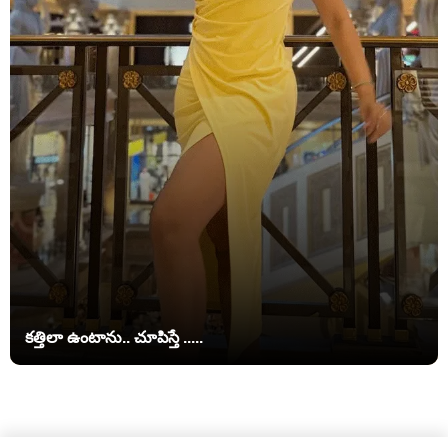
కత్తిలా ఉంటాను.. చూపిస్తే .....