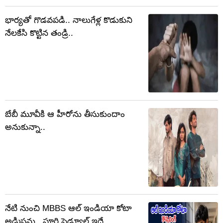
భార్యతో గొడవపడి.. నాలుగేళ్ల కొడుకుని
నేలకేసి కొట్టిన తండ్రి..
బేబీ మూవీకి ఆ హీరోను తీసుకుందాం
అనుకున్నా..
నేటి నుంచి MBBS ఆల్‌ ఇండియా కోటా
అడ్మిషన్లు.. పూర్తి షెడ్యూల్ ఇదే