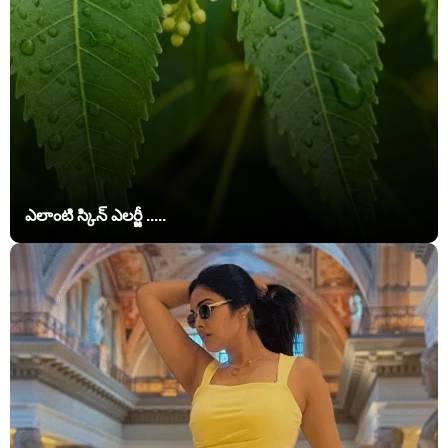
ఎలాంటి స్కిన్ ఎలర్జీ .....