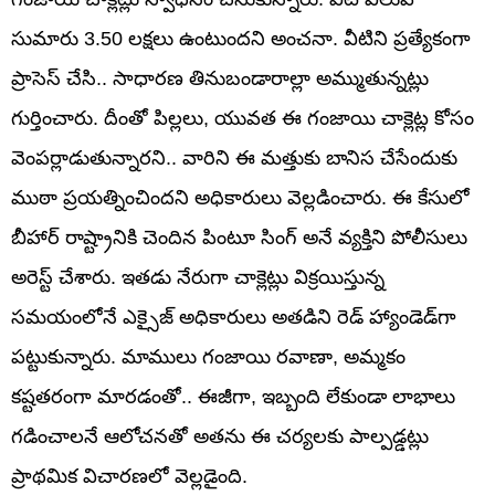
సుమారు 3.50 లక్షలు ఉంటుందని అంచనా. వీటిని ప్రత్యేకంగా
ప్రాసెస్ చేసి.. సాధారణ తినుబండారాల్లా అమ్ముతున్నట్లు
గుర్తించారు. దీంతో పిల్లలు, యువత ఈ గంజాయి చాక్లెట్ల కోసం
వెంపర్లాడుతున్నారని.. వారిని ఈ మత్తుకు బానిస చేసేందుకు
ముఠా ప్రయత్నించిందని అధికారులు వెల్లడించారు. ఈ కేసులో
బీహార్‌ రాష్ట్రానికి చెందిన పింటూ సింగ్ అనే వ్యక్తిని పోలీసులు
అరెస్ట్ చేశారు. ఇతడు నేరుగా చాక్లెట్లు విక్రయిస్తున్న
సమయంలోనే ఎక్సైజ్ అధికారులు అతడిని రెడ్ హ్యాండెడ్‌గా
పట్టుకున్నారు. మాములు గంజాయి రవాణా, అమ్మకం
కష్టతరంగా మారడంతో.. ఈజీగా, ఇబ్బంది లేకుండా లాభాలు
గడించాలనే ఆలోచనతో అతను ఈ చర్యలకు పాల్పడ్డట్లు
ప్రాథమిక విచారణలో వెల్లడైంది.