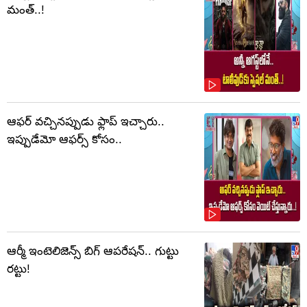
మంత్..!
ఆఫర్ వచ్చినప్పుడు ఫ్లాప్ ఇచ్చారు..
ఇప్పుడేమో ఆఫర్స్ కోసం..
ఆర్మీ ఇంటెలిజెన్స్ బిగ్ ఆపరేషన్.. గుట్టు
రట్టు!