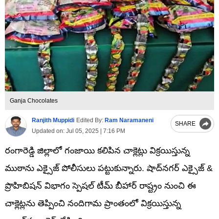
Ganja Chocolates
Ranjith Muppidi
Edited By:
Ram Naramaneni
SHARE
Updated on:
Jul 05, 2025 | 7:16 PM
రంగారెడ్డి జిల్లాలో గంజాయి కలిపిన చాక్లెట్లు విక్రయిస్తున్న
ముఠాను ఎక్సైజ్‌ పోలీసులు పట్టుకున్నారు. షాద్‌నగర్ ఎక్సైజ్ &
ప్రొహిబిషన్ విభాగం స్పెషల్ టీమ్ బీహార్‌ రాష్ట్రం నుంచి ఈ
చాక్లెట్లను తెప్పించి నందిగామ ప్రాంతంలో విక్రయిస్తున్న