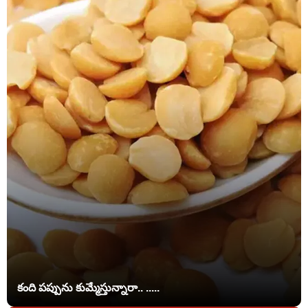
కంది పప్పును కుమ్మేస్తున్నారా.. .....