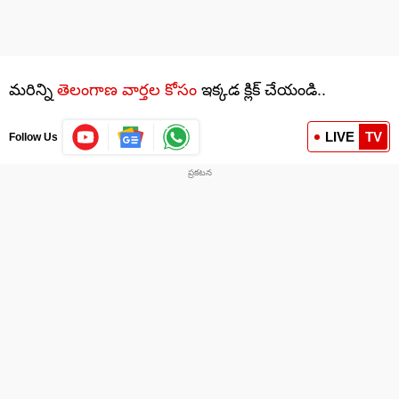
మరిన్ని
తెలంగాణ వార్తల కోసం
ఇక్కడ క్లిక్ చేయండి..
LIVE
TV
Follow Us