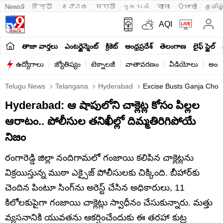
News9
हिन्दी 
ಕನ್ನಡ
मराठी
ગુજરાતી
বাংলা
ਪੰਜਾਬੀ
தமிழ
AQI
తాజా వార్తలు
ఎంటర్టైన్మెంట్
క్రికెట్
ఆంధ్రప్రదేశ్
తెలంగాణ
లైఫ్ స్టైల్
ఉద్యోగాలు
జ్యోతిష్యం
టెక్నాలజీ
వాతావరణం
వీడియోలు
అంతర
Telugu News
Telangana
Hyderabad
Excise Busts Ganja Choco
Hyderabad: ఆ షాపులోని చాక్లెట్ల కోసం పిల్లల
ఆరాటం.. పోలీసుల తనిఖీల్లో దిమ్మతిరిగిపోయే
నిజం
రంగారెడ్డి జిల్లా నందిగామలో గంజాయి కలిపిన చాక్లెట్లను
విక్రయిస్తున్న ముఠా ఎక్సైజ్ పోలీసులకు చిక్కింది. బీహార్‌కు
చెందిన పింటూ సింగ్‌ను అరెస్ట్ చేసిన అధికారులు, 11
కిలోలకుపైగా గంజాయి చాక్లెట్లు స్వాధీనం చేసుకున్నారు. మత్తు
వ్యసనానికి యువతను ఆకర్షించేందుకు ఈ తరహా కుట్ర