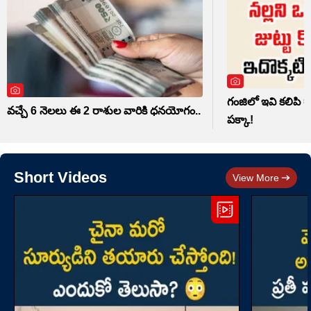
గంజిలో ఇవి కలిపి రా
వచ్చే 6 నెలలు ఈ 2 రాశుల వారికి ధనయోగం..
పక్కా!
Short Videos
View More