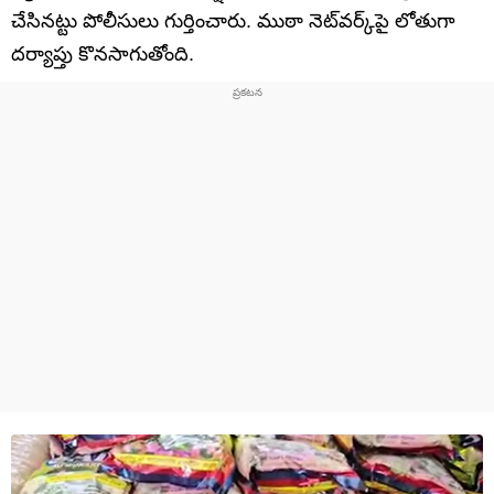
చేసినట్టు పోలీసులు గుర్తించారు. ముఠా నెట్‌వర్క్‌పై లోతుగా
దర్యాప్తు కొనసాగుతోంది.