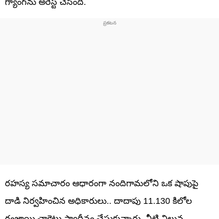
గ్యాంగ్‌ను అరెస్ట్ చేసింది.
రహస్య సమాచారం ఆధారంగా నందిగామలోని ఒక షాపుపై
దాడి నిర్వహించిన అధికారులు.. దాదాపు 11.130 కిలోల
గంజాయి చాక్లెట్లు స్వాధీనం చేసుకున్నారు. వీటి విలువ