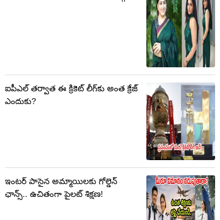
ఐపీఎల్ తర్వాత ఈ క్రికెట్ లీగ్‌కు అంత క్రేజ్
ఎందుకు?
ఇంటర్ పాసైన అమ్మాయిలకు గోల్డెన్‌
ఛాన్స్.. ఉచితంగా పైలట్ శిక్షణ!