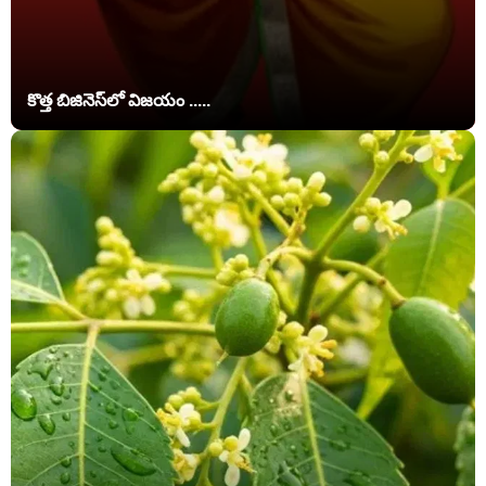
కొత్త బిజినెస్‌లో విజయం .....