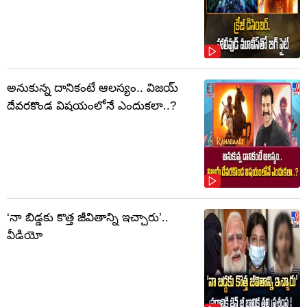
అనుకున్న దానికంటే ఆలస్యం.. విజయ్
దేవరకొండ విషయంలోనే ఎందుకలా..?
‘నా బిడ్డకు కొత్త జీవితాన్ని ఇచ్చారు’..
వీడియో