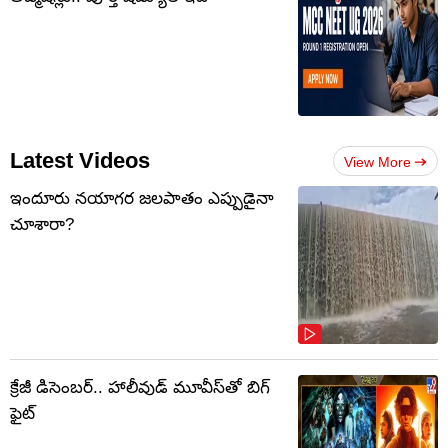
Latest Videos
View More
ఇందూరు నయాగర జలపాతం ఎప్పుడైనా
చూశారా?
క్రేజీ డిసెంబర్‌.. హాలీవుడ్ మూవీస్‌తో బిగ్
ఫైట్‌