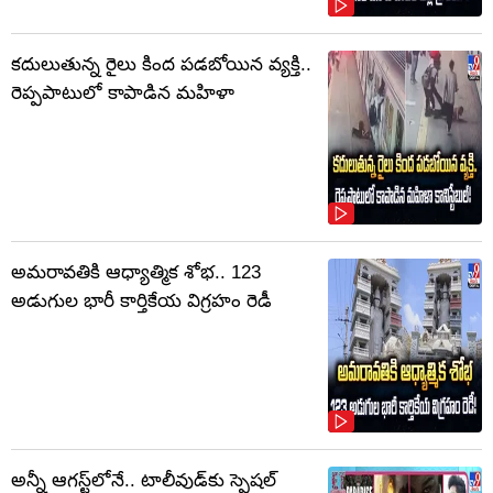
కదులుతున్న రైలు కింద పడబోయిన వ్యక్తి..
రెప్పపాటులో కాపాడిన మహిళా
అమరావతికి ఆధ్యాత్మిక శోభ.. 123
అడుగుల భారీ కార్తికేయ విగ్రహం రెడీ
అన్నీ ఆగస్ట్‌లోనే.. టాలీవుడ్‌కు స్పెషల్