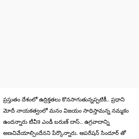
ప్రస్తుతం దేశంలో ఉద్రిక్తతలు కొనసాగుతున్నప్పటికీ.. ప్రధాని
మోదీ నాయకత్వంలో మనం విజయం సాధిస్తామన్న నమ్మకం
ఉందన్నారు టీవీ9 ఎండీ బరుణ్ దాస్‌.. ఉగ్రవాదాన్ని
అణచివేయాల్సిందేనని పేర్కొన్నారు. ఆపరేషన్ సిందూర్ తో