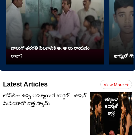
నాలుగో త‌ర‌గతి పిలగానికి అ, ఆ లు రాయ‌డం
రాదా?
భార్యతో గొడ
Latest Articles
View More
లోన్‌లీగా ఉన్న అమ్మాయిలే టార్గెట్‌.. సోషల్
మీడియాలో కొత్త స్కామ్