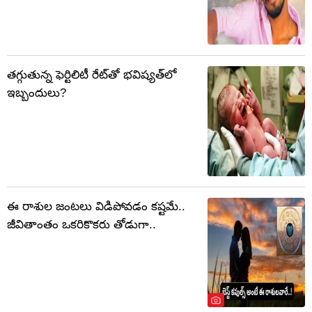
తగ్గుతున్న ఫెర్టిలిటీ రేట్‌తో భవిష్యత్‌లో
ఇబ్బందులు?
ఈ రాశుల జంటలు విడిపోవడం కష్టమే..
జీవితాంతం ఒకరికొకరు తోడుగా..