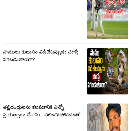
పాములు కుబుసం విడిచేటప్పుడు చూస్తే
పగబడుతాయా?
తల్లిదండ్రులను కలపడానికి ఎన్నో
ప్రయత్నాలు చేశాను.. ఫలించకపోవడంతో