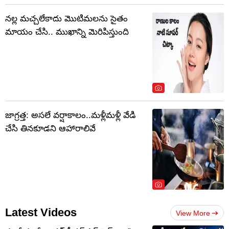
నల్ల మచ్చలేకాదు మొటిమలను సైతం
మాయం చేసి.. ముఖాన్ని మెరిపిస్తుంది
జాగ్రత్త: అసలే వర్షాకాలం..మళ్లీమళ్లీ వేడి
చేసి తినకూడని ఆహారాలివే
Latest Videos
View More