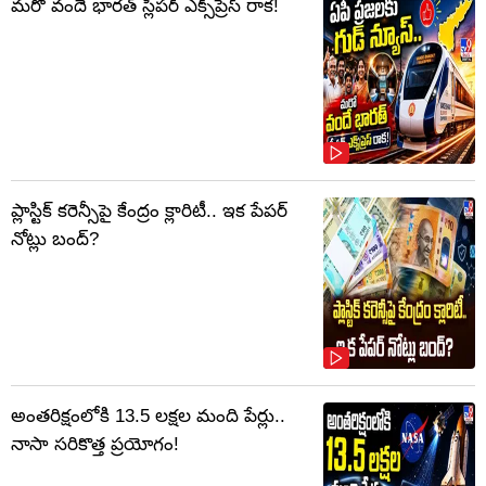
మరో వందే భారత్ స్లీపర్ ఎక్స్‌ప్రెస్ రాక!
ప్లాస్టిక్‌ కరెన్సీపై కేంద్రం క్లారిటీ.. ఇక పేపర్‌
నోట్లు బంద్‌?
అంతరిక్షంలోకి 13.5 లక్షల మంది పేర్లు..
నాసా సరికొత్త ప్రయోగం!