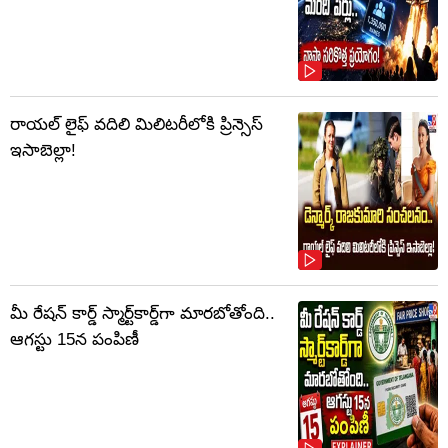
రాయల్ లైఫ్ వదిలి మిలిటరీలోకి ప్రిన్సెస్
ఇసాబెల్లా!
మీ రేషన్ కార్డ్ స్మార్ట్‌కార్డ్‌గా మారబోతోంది..
ఆగస్టు 15న పంపిణీ