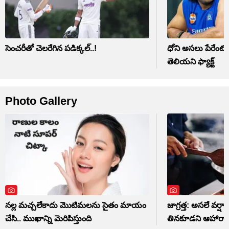
సెంచరీతో చెలరేగిన పడిక్కల్..!
ధోని అసలు పేరేంటో 
తెలియని ఫ్యాక్ట్
Photo Gallery
నల్ల మచ్చలేకాదు మొటిమలను సైతం మాయం
జాగ్రత్త: అసలే వర్షాక
చేసి.. ముఖాన్ని మెరిపిస్తుంది
తినకూడని ఆహారాల