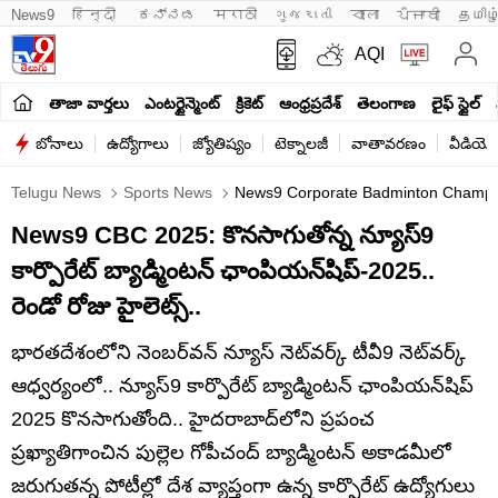
News9
हिन्दी 
ಕನ್ನಡ
मराठी
ગુજરાતી
বাংলা
ਪੰਜਾਬੀ
தமிழ
AQI
తాజా వార్తలు
ఎంటర్టైన్మెంట్
క్రికెట్
ఆంధ్రప్రదేశ్
తెలంగాణ
లైఫ్ స్టైల్
బోనాలు
ఉద్యోగాలు
జ్యోతిష్యం
టెక్నాలజీ
వాతావరణం
వీడియో
Telugu News
Sports News
News9 Corporate Badminton Champion
News9 CBC 2025: కొనసాగుతోన్న న్యూస్9
కార్పొరేట్ బ్యాడ్మింటన్ ఛాంపియన్‌షిప్-2025..
రెండో రోజు హైలెట్స్..
భారతదేశంలోని నెంబర్‌వన్ న్యూస్ నెట్‌వర్క్ టీవీ9 నెట్‌వర్క్
ఆధ్వర్యంలో.. న్యూస్9 కార్పొరేట్ బ్యాడ్మింటన్ ఛాంపియన్‌షిప్
2025 కొనసాగుతోంది.. హైదరాబాద్‌లోని ప్రపంచ
ప్రఖ్యాతిగాంచిన పుల్లెల గోపీచంద్ బ్యాడ్మింటన్ అకాడమీలో
జరుగుతన్న పోటీల్లో దేశ వ్యాప్తంగా ఉన్న కార్పొరేట్ ఉద్యోగులు