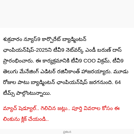
శుక్రవారం న్యూస్9 కార్పొరేట్ బ్యాడ్మింటన్
ఛాంపియన్‌షిప్-2025ని టీవీ9 నెట్‌వర్క్‌ ఎండీ బరుణ్ దాస్
ప్రారంభించారు. ఈ కార్యక్రమానికి టీవీ9 COO విక్రమ్‌, టీవీ9
తెలుగు మేనేజింగ్‌ ఎడిటర్‌ రజినీకాంత్‌ హాజరయ్యారు. మూడు
రోజుల పాటు బ్యాడ్మింటన్ ఛాంపియన్‌షిప్ జరగనుంది. 64
టీమ్స్‌ పాల్గొంటున్నాయి.
మ్యాచ్ షెడ్యూల్.. గెలిచిన జట్లు.. పూర్తి వివరాల కోసం ఈ
లింకును క్లిక్ చేయండి..