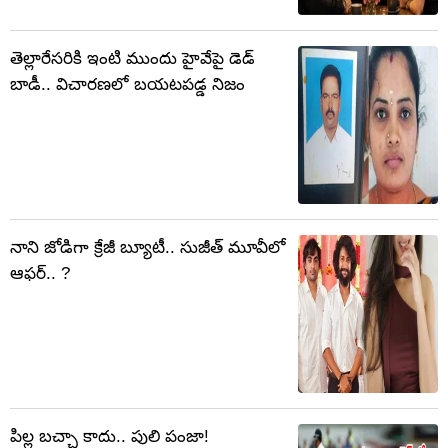
తెల్లారేసరికి ఇంటి ముందు హైవేపై డెడ్
బాడీ.. విచారణలో బయటపడ్డ నిజం
నాని జోడిగా క్రేజీ బ్యూటీ.. సుజీత్ మూవీలో
ఆఫర్.. ?
పిల్ల బచ్చా కాదు.. పులి పంజా!