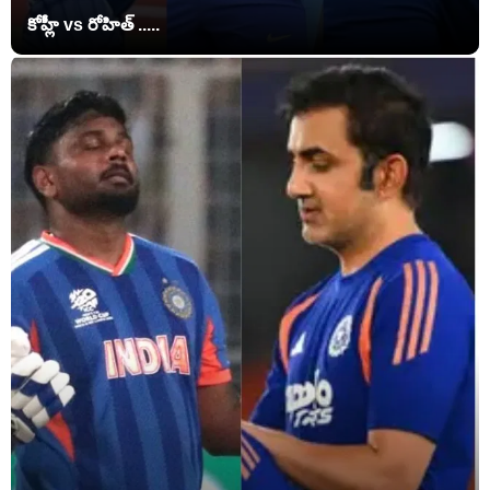
కోహ్లీ vs రోహిత్ .....