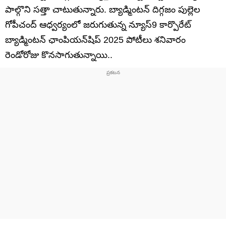
పాల్గొని సత్తా చాటుతున్నారు. బ్యాడ్మింటన్ దిగ్గజం పుల్లెల
గోపీచంద్ ఆధ్వర్యంలో జరుగుతున్న న్యూస్9 కార్పొరేట్
బ్యాడ్మింటన్ ఛాంపియన్‌షిప్ 2025 పోటీలు శనివారం
రెండోరోజు కొనసాగుతున్నాయి..