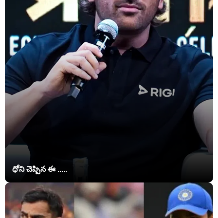
ధోని చెప్పిన ఈ .....