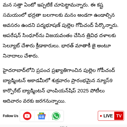
మన సత్తా ఏంటో ఇప్పటికే చూపెట్టామన్నారు. ఈ కష్ట
సమయంలో భద్రతా బలగాలకు మనం అండగా ఉండాల్సిన
అవసరం ఉందని పద్మభూషణ్‌ పుల్లెల గోపిచంద్‌ పేర్కొన్నారు.
ఆపరేషన్‌ సింధూర్‌ను విజయవంతం చేసిన త్రివిధ దళాలకు
సెల్యూట్‌ చేశారు క్రీడాకారులు. భారత్‌ మాతాకీ జై అంటూ
నినాదాలు చేశారు.
హైదరాబాద్‌లోని ప్రపంచ ప్రఖ్యాతిగాంచిన పుల్లెల గోపీచంద్
బ్యాడ్మింటన్ అకాడమీలో శుక్రవారం ప్రారంభమైన న్యూస్9
కార్పొరేట్ బ్యాడ్మింటన్ ఛాంపియన్‌షిప్ 2025 పోటీలు
ఆదివారం వరకు జరగనున్నాయి.
LIVE
TV
Follow Us