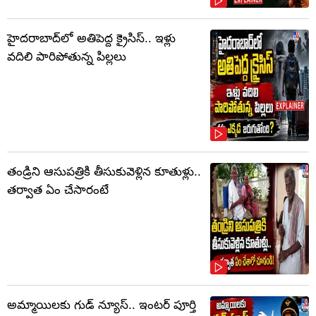
హైదరాబాద్‌లో అతిపెద్ద క్రైసిస్.. ఇళ్లు
వదిలి పారిపోతున్న పిల్లలు
తండ్రిని ఆసుపత్రికి తీసుకువెళ్లిన కూతుళ్లు..
తర్వాత ఏం చేసారంటే
అమ్మాయిలకు గుడ్ న్యూస్.. ఇంటర్ పూర్తి