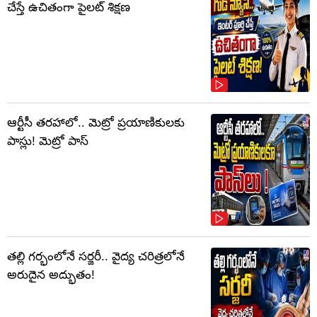
చేస్తే ఉచితంగా పైలట్ శిక్షణ
ఆర్టీసీ తరహాలో.. మెట్రో ప్రయాణికులకు
పాస్లు! మెట్రో పాస్
తల్లి గర్భంలోనే సర్జరీ.. వైద్య చరిత్రలోనే
అరుదైన అద్భుతం!