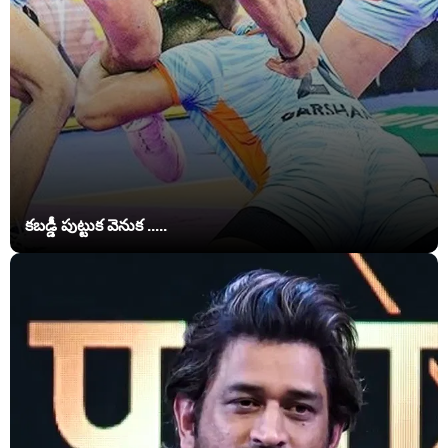
కబడ్డీ పుట్టుక వెనుక .....