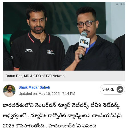
Barun Das, MD & CEO of TV9 Network
Shaik Madar Saheb
SHARE
Updated on:
May 10, 2025 | 7:14 PM
భారతదేశంలోని నెంబర్‌వన్ న్యూస్ నెట్‌వర్క్ టీవీ9 నెట్‌వర్క్
ఆధ్వర్యంలో.. న్యూస్9 కార్పొరేట్ బ్యాడ్మింటన్ ఛాంపియన్‌షిప్
2025 కొనసాగుతోంది.. హైదరాబాద్‌లోని ప్రపంచ