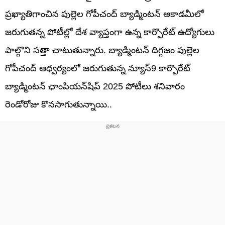
ప్రఖ్యాతిగాంచిన పుల్లెల గోపీచంద్ బ్యాడ్మింటన్ అకాడమీలో
జరుగుతన్న పోటీల్లో దేశ వ్యాప్తంగా ఉన్న కార్పొరేట్ ఉద్యోగులు
పాల్గొని సత్తా చాటుతున్నారు. బ్యాడ్మింటన్ దిగ్గజం పుల్లెల
గోపీచంద్ ఆధ్వర్యంలో జరుగుతున్న న్యూస్9 కార్పొరేట్
బ్యాడ్మింటన్ ఛాంపియన్‌షిప్ 2025 పోటీలు శనివారం
రెండోరోజు కొనసాగుతున్నాయి..