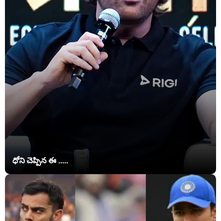
ధోని చెప్పిన ఈ .....