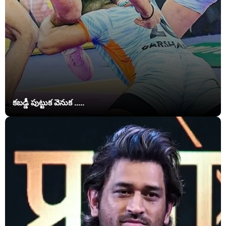
కబడ్డీ పుట్టుక వెనుక .....