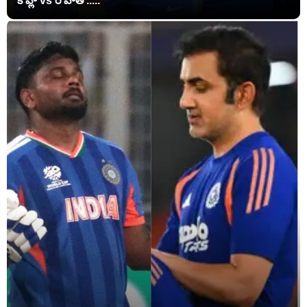
కోహ్లీ vs రోహిత్ .....