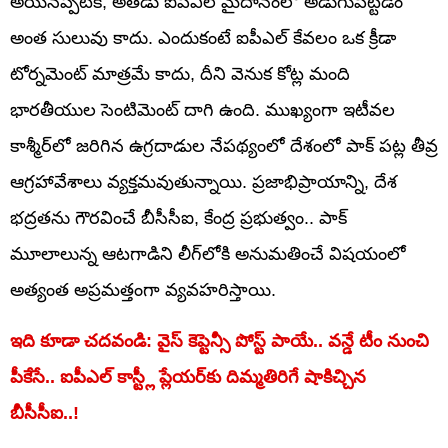
అయినప్పటికీ, అతడు ఐపీఎల్ మైదానంలో అడుగుపెట్టడం
అంత సులువు కాదు. ఎందుకంటే ఐపీఎల్ కేవలం ఒక క్రీడా
టోర్నమెంట్ మాత్రమే కాదు, దీని వెనుక కోట్ల మంది
భారతీయుల సెంటిమెంట్ దాగి ఉంది. ముఖ్యంగా ఇటీవల
కాశ్మీర్‌లో జరిగిన ఉగ్రదాడుల నేపథ్యంలో దేశంలో పాక్ పట్ల తీవ్ర
ఆగ్రహావేశాలు వ్యక్తమవుతున్నాయి. ప్రజాభిప్రాయాన్ని, దేశ
భద్రతను గౌరవించే బీసీసీఐ, కేంద్ర ప్రభుత్వం.. పాక్
మూలాలున్న ఆటగాడిని లీగ్‌లోకి అనుమతించే విషయంలో
అత్యంత అప్రమత్తంగా వ్యవహరిస్తాయి.
ఇది కూడా చదవండి: వైస్ కెప్టెన్సీ పోస్ట్ పాయే.. వన్డే టీం నుంచి
పీకేసే.. ఐపీఎల్ కాస్ట్లీ ప్లేయర్‌కు దిమ్మతిరిగే షాకిచ్చిన
బీసీసీఐ..!