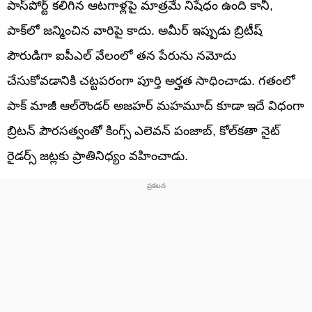
పాస్‌పోర్ట్ కలిగిన ఆటగాళ్లపై మాత్రమే నిషేధం ఉంది కానీ,
పాక్‌లో జన్మించిన వారిపై కాదు. అమీర్ ఇప్పుడు బ్రిటీష్
పౌరుడిగా ఐపీఎల్ వేలంలో తన పేరును నమోదు
చేసుకోవడానికి చట్టపరంగా పూర్తి అర్హత సాధించాడు. గతంలో
పాక్ మాజీ ఆల్‌రౌండర్ అజహర్ మహమూద్ కూడా ఇదే విధంగా
బ్రిటన్ పౌరసత్వంతో కింగ్స్ ఎలెవన్ పంజాబ్, కోల్‌కతా నైట్
రైడర్స్ జట్లకు ప్రాతినిధ్యం వహించాడు.