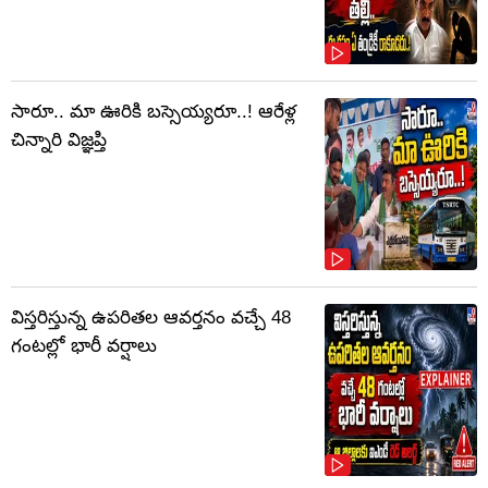
సారూ.. మా ఊరికి బస్సెయ్యరూ..! ఆరేళ్ల
చిన్నారి విజ్ఞప్తి
విస్తరిస్తున్న ఉపరితల ఆవర్తనం వచ్చే 48
గంటల్లో భారీ వర్షాలు