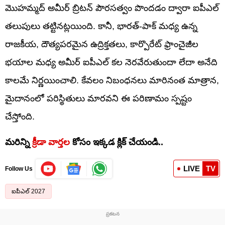
మొహమ్మద్ అమీర్ బ్రిటన్ పౌరసత్వం పొందడం ద్వారా ఐపీఎల్
తలుపులు తట్టినట్లయింది. కానీ, భారత్-పాక్ మధ్య ఉన్న
రాజకీయ, దౌత్యపరమైన ఉద్రిక్తతలు, కార్పొరేట్ ఫ్రాంచైజీల
భయాల మధ్య అమీర్ ఐపీఎల్ కల నెరవేరుతుందా లేదా అనేది
కాలమే నిర్ణయించాలి. కేవలం నిబంధనలు మారినంత మాత్రాన,
మైదానంలో పరిస్థితులు మారవని ఈ పరిణామం స్పష్టం
చేస్తోంది.
మరిన్ని
క్రీడా వార్తల
కోసం ఇక్కడ క్లిక్ చేయండి..
LIVE
TV
Follow Us
ఐపీఎల్ 2027