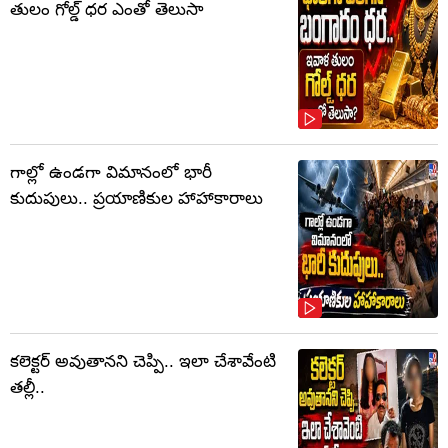
తులం గోల్డ్‌ ధర ఎంతో తెలుసా
గాల్లో ఉండగా విమానంలో భారీ
కుదుపులు.. ప్రయాణికుల హాహాకారాలు
కలెక్టర్‌ అవుతానని చెప్పి.. ఇలా చేశావేంటి
తల్లీ..