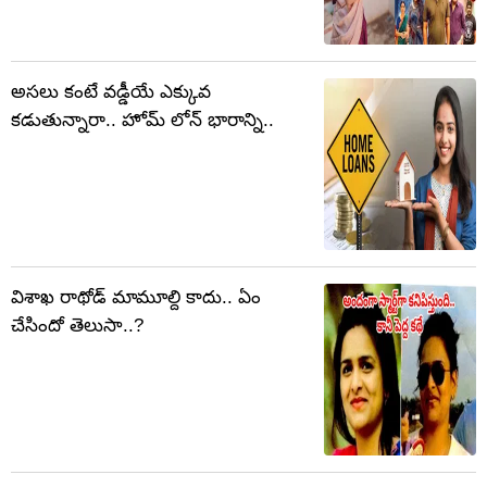
అసలు కంటే వడ్డీయే ఎక్కువ
కడుతున్నారా.. హోమ్ లోన్ భారాన్ని..
విశాఖ రాథోడ్ మామూల్ది కాదు.. ఏం
చేసిందో తెలుసా..?