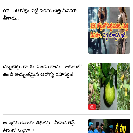
రూ.150 కోట్లు పెట్టి పరమ చెత్త సినిమా
తీశారు..
దబ్బచెట్టు కాయ, పండు కాదు.. ఆకులలో
ఉంది అద్భుతమైన ఆరోగ్య రహస్యం!
ఆ ఇద్దరి ఉసురు తగిలిద్ది.. ఏడాది రెస్ట్
తీసుకో బుమ్రా..!