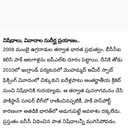
నిషేధాలు, వివాదాల సుదీర్ఘ ప్రయాణం..
2008 ముంబై ఉగ్రదాడుల తర్వాత భారత ప్రభుత్వం, బీసీసీఐ
కలిసి పాక్ ఆటగాళ్లను ఐపీఎల్‌కు దూరం పెట్టాయి. దీనికి తోడు
2010లో ఇంగ్లాండ్ పర్యటనలో మొహమ్మద్ అమీర్ స్పాట్
ఫిక్సింగ్ వివాదంలో చిక్కుకుని ఐదేళ్లపాటు అంతర్జాతీయ క్రికెట్
నుంచి నిషేధానికి గురయ్యాడు. ఆ తర్వాత పునరాగమనం చేసి
పాకిస్థాన్ సూపర్ లీగ్‌లో రాణించినప్పటికీ, పాక్ పాస్‌పోర్ట్
కారణంగా అతడికి భారత్‌లో అడుగుపెట్టే అవకాశం దక్కలేదు.
ప్రస్తుతం ఐసీసీ విధించిన పాత నిషేధాలన్నీ ముగిసిపోవడం,