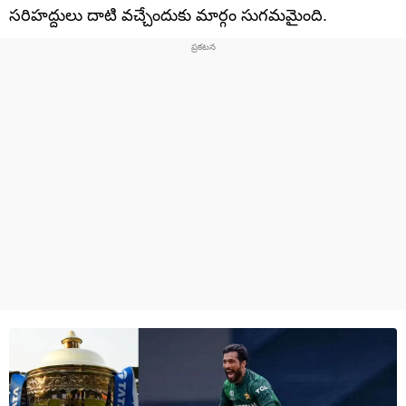
సరిహద్దులు దాటి వచ్చేందుకు మార్గం సుగమమైంది.