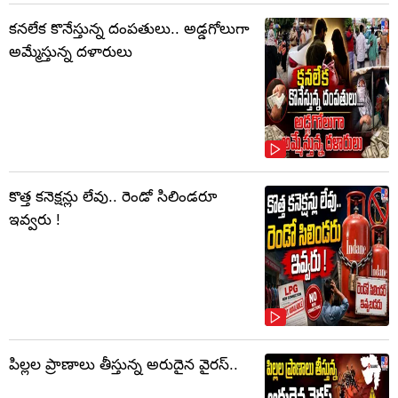
కనలేక కొనేస్తున్న దంపతులు.. అడ్డగోలుగా
అమ్మేస్తున్న దళారులు
కొత్త కనెక్షన్లు లేవు.. రెండో సిలిండరూ
ఇవ్వరు !
పిల్లల ప్రాణాలు తీస్తున్న అరుదైన వైరస్..