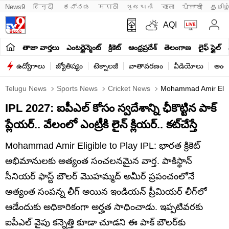
News9
हिन्दी 
ಕನ್ನಡ
मराठी
ગુજરાતી
বাংলা
ਪੰਜਾਬੀ
தமிழ
AQI
తాజా వార్తలు
ఎంటర్టైన్మెంట్
క్రికెట్
ఆంధ్రప్రదేశ్
తెలంగాణ
లైఫ్ స్టైల్
ఉద్యోగాలు
జ్యోతిష్యం
టెక్నాలజీ
వాతావరణం
వీడియోలు
అంతర
Telugu News
Sports News
Cricket News
Mohammad Amir Eligibl
IPL 2027: ఐపీఎల్ కోసం స్వదేశాన్ని ఛీకొట్టిన పాక్
ప్లేయర్.. వేలంలో ఎంట్రీకి లైన్ క్లియర్.. కట్‌చేస్తే
Mohammad Amir Eligible to Play IPL: భారత క్రికెట్
అభిమానులకు అత్యంత సంచలనమైన వార్త. పాకిస్థాన్
సీనియర్ ఫాస్ట్ బౌలర్ మొహమ్మద్ అమీర్ ప్రపంచంలోనే
అత్యంత సంపన్న లీగ్ అయిన ఇండియన్ ప్రీమియర్ లీగ్‌లో
ఆడేందుకు అధికారికంగా అర్హత సాధించాడు. ఇప్పటివరకు
ఐపీఎల్ వైపు కన్నెత్తి కూడా చూడని ఈ పాక్ బౌలర్‌కు