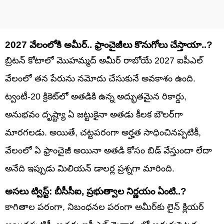
2027 వేలంలోకి అమీర్.. ఫ్రాంచైజీలు కొనుగోలు చేస్తాయా..?
బ్రిటన్ కోటాలో మొహమ్మద్ అమీర్ రాబోయే 2027 ఐపీఎల్
వేలంలో తన పేరును నమోదు చేసుకునే అవకాశం ఉంది.
ట్వంటీ-20 క్రికెట్‌లో అతడికి ఉన్న అద్భుతమైన రికార్డు,
అనుభవం దృష్ట్యా ఏ జట్టుకైనా అతడు కీలక బౌలర్‌గా
మారగలడు. అయితే, చట్టపరంగా అర్హత సాధించినప్పటికీ,
వేలంలో ఏ ఫ్రాంచైజీ అయినా అతడి కోసం బిడ్ వేస్తుందా లేదా
అనేది ఇప్పుడు మిలియన్ డాలర్ల ప్రశ్నగా మారింది.
అసలు ట్విస్ట్: బీసీసీఐ, ప్రభుత్వాల నిర్ణయం ఏంటి..?
కాగితాల పరంగా, నిబంధనల పరంగా అమీర్‌కు లైన్ క్లియర్