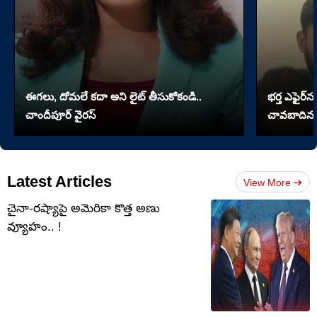
ఈగలు, దోమలే కదా అని లైట్ తీసుకోకండి..
భర్త ఎఫైర్‌న
చాందీపూర్ వైరస్
చావబాదిన భ
Latest Articles
View More
చైనా-రష్యాపై అమెరికా కొత్త అణు
వ్యూహం.. !