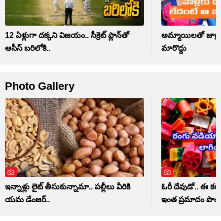
12 ఏళ్లుగా దక్కని విజయం.. సీక్రెట్ ప్లాన్‌తో
అమ్మాయిలతో జాగ్రత్
ఆసీస్ బరిలోకి..
మారొద్దు
Photo Gallery
ఇన్నాళ్లు లైట్ తీసుకున్నామా.. పల్లీలు వీరికి
ఓరీ దేవుడో.. ఈ కలర
యమ డేంజర్..
ఇంత ప్రమాదం పొంచ