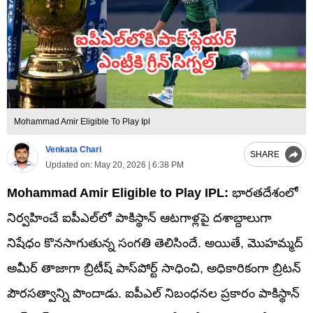
Mohammad Amir Eligible To Play Ipl
Venkata Chari
SHARE
Updated on:
May 20, 2026 | 6:38 PM
Mohammad Amir Eligible to Play IPL:
భారతదేశంలో
నిర్వహించే ఐపీఎల్‌లో పాకిస్థాన్ ఆటగాళ్లపై దశాబ్దాలుగా
నిషేధం కొనసాగుతున్న సంగతి తెలిసిందే. అయితే, మొహమ్మద్
అమీర్ తాజాగా బ్రిటీష్ పాస్‌పోర్ట్ సాధించి, అధికారికంగా బ్రిటన్
పౌరసత్వాన్ని పొందాడు. ఐపీఎల్ నిబంధనల ప్రకారం పాకిస్థాన్