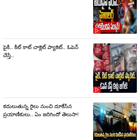
పైకి.. కిట్‌ కాట్‌ చాక్లెట్ ప్యాకెట్‌.. ఓపెన్‌
చేస్తే..
కదులుతున్న రైలు నుంచి దూకేసిన
ప్రయాణికులు.. ఏం జరిగిందో తెలుసా!