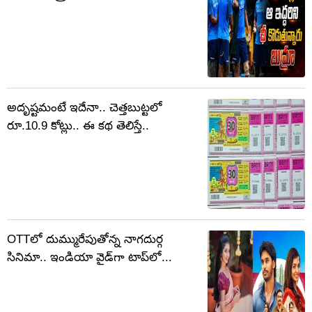
అదృష్టమంటే ఇదేనా.. చెత్తబుట్టలో
రూ.10.9 కోట్లు.. ఈ కథ తెలిస్తే..
OTTలో దుమ్మురేపుతోన్న నాగదుర్గ
సినిమా.. ఇండియా వైడ్‌గా టాప్‌లో...