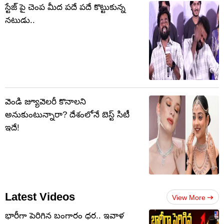
స్టేజ్ పై చెంప మీద పదే పదే కొట్టుకున్న
నటుడు..
వెండి జ్యూవెలరీ కొనాలని
అనుకుంటున్నారా? దేశంలోనే బెస్ట్ సిటీ
ఇదే!
Latest Videos
View More
భారీగా పెరిగిన బంగారం ధర.. ఇవాళ