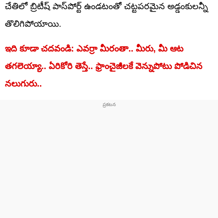
చేతిలో బ్రిటీష్ పాస్‌పోర్ట్ ఉండటంతో చట్టపరమైన అడ్డంకులన్నీ
తొలిగిపోయాయి.
ఇది కూడా చదవండి: ఎవర్రా మీరంతా.. మీరు, మీ ఆట
తగలెయ్యా.. ఏరికోరి తెస్తే.. ఫ్రాంచైజీలకే వెన్నుపోటు పోడిచిన
నలుగురు..