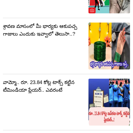
శ్రావణ మాసంలో మీ భార్యకు ఆకుపచ్చ
గాజులు ఎందుకు ఇవ్వాలో తెలుసా..?
వామ్మో.. రూ. 23.84 కోట్ల టాక్స్ కట్టిన
టీమిండియా ప్లేయర్.. ఎవరంటే