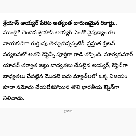
​శ్రేయాస్ అయ్యర్ పేరిట అత్యంత దారుణమైన రికార్డు..
​ముంబైకి చెందిన శ్రేయాస్ అయ్యర్ ఎంతో నైపుణ్యం గల
నాయకుడిగా గుర్తింపు తెచ్చుకున్నప్పటికీ, ప్రస్తుత బ్రిటన్
పర్యటనలో అతని కెప్టెన్సీ పూర్తిగా గాడి తప్పింది. సూర్యకుమార్
యాదవ్ తర్వాత జట్టు బాధ్యతలు చేపట్టిన అయ్యర్, కెప్టెన్‌గా
బాధ్యతలు చేపట్టిన మొదటి ఐదు మ్యాచ్‌లలో ఒక్క విజయం
కూడా నమోదు చేయలేకపోయిన తొలి భారతీయ కెప్టెన్‌గా
నిలిచాడు.