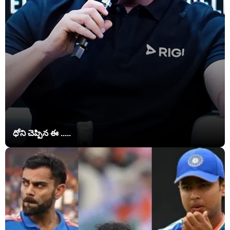
ధోని చెప్పిన ఈ .....