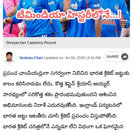
Shreyas Iyer Captaincy Record
SHARE
Venkata Chari
Updated on:
Jul 08, 2026 | 6:42 AM
ప్రపంచ ఛాంపియన్లుగా సగర్వంగా నిలిచిన భారత క్రికెట్ జట్టుకు
కాలం కలిసిరావడం లేదు. కొత్త కెప్టెన్ శ్రేయాస్ అయ్యర్
సారథ్యంలో సరికొత్త శకం ప్రారంభమవుతుందని ఆశించిన
అభిమానులకు నిరాశే ఎదురవుతోంది. ఇంగ్లాండ్ పర్యటనలో
భారత జట్టు ఆటతీరు చూసి క్రికెట్ ప్రపంచం విస్తుపోతోంది. ​
భారత క్రికెట్ చరిత్రలోనే ఎన్నడూ లేని విధంగా ఒక ఘోరమైన