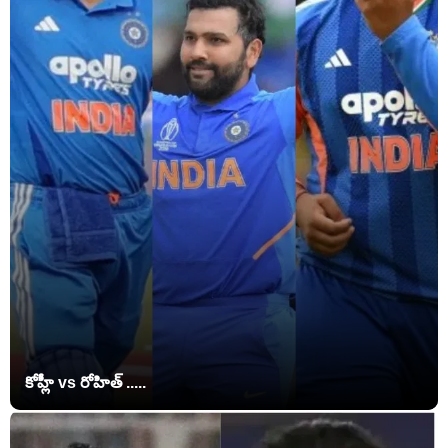
కోహ్లీ vs రోహిత్ .....