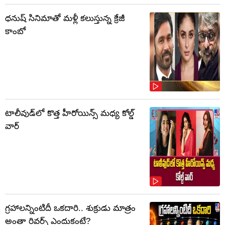
ధనుష్ సినిమాతో మళ్లీ కలుస్తున్న క్రేజీ
కాంబో
టాలీవుడ్‌లో కొత్త హీరోయిన్స్ మధ్య కోల్డ్
వార్
గ్రహాలన్నింటిదీ ఒకదారి.. శుక్రుడు మాత్రం
అంతా రివర్స్ ఎందుకంటే?