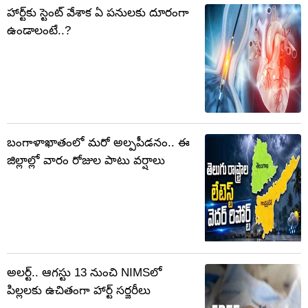
హార్ట్‌కు స్టెంట్ వేశాక ఏ పనులకు దూరంగా
ఉండాలంటే..?
బంగాళాఖాతంలో మరో అల్పపీడనం.. ఈ
జిల్లాల్లో వారం రోజుల పాటు వర్షాలు
అలర్ట్.. ఆగస్టు 13 నుంచి NIMSలో
పిల్లలకు ఉచితంగా హార్ట్ సర్జరీలు