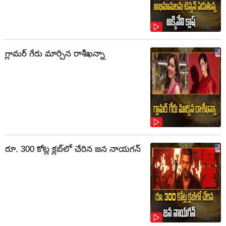
గ్లామర్ గేరు మార్చిన రాశీఖన్నా
రూ. 300 కోట్ల క్లబ్‌లో చేరిన జన నాయగన్