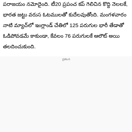
పరాజయం నమోదైంది. టీ20 ప్రపంచ కప్ గెలిచిన కొద్ది నెలలకే,
భారత జట్టు వరుస ఓటములతో కుదేలవుతోంది. మంగళవారం
నాటి మ్యాచ్‌లో ఇంగ్లాండ్ చేతిలో 125 పరుగుల భారీ తేడాతో
ఓడిపోవడమే కాకుండా, కేవలం 76 పరుగులకే ఆలౌట్ అయి
తలదించుకుంది.