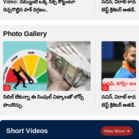
Video: దమ్ముంటే ఒక్క సిక్స్ కొట్టంటూ
సచిన్, విరాట్ కాదు
రెచ్చగొట్టిన పాక్ దిగ్గజం..
బెస్ట్ క్రికెటర్ అతడే..
Photo Gallery
సిబిల్ లేకున్నా ఈ సింపుల్ చిట్కాలతో లోన్స్
సచిన్, విరాట్ కాదు
పొందొచ్చు.
బెస్ట్ క్రికెటర్ అతడే..
Short Videos
View More