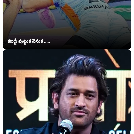
కబడ్డీ పుట్టుక వెనుక .....