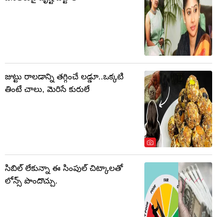
జుట్టు రాలడాన్ని తగ్గించే లడ్డూ..ఒక్కటి
తింటే చాలు, మెరిసే కురులే
సిబిల్ లేకున్నా ఈ సింపుల్ చిట్కాలతో
లోన్స్ పొందొచ్చు.