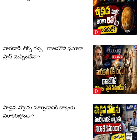
వారణాసి లీక్స్ రచ్చ.. రాజమౌళి ధమాకా
ప్లాన్ మెప్పించేనా?
పాడైన నోట్లను మార్చడానికి బ్యాంకు
నిరాకరిస్తోందా?