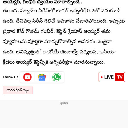
​అయ్యర్, గంభీర్ ద్వయం మారాల్సిందే..
​ఈ ఐదు మ్యాచ్‌ల సిరీస్‌లో భారత్ ఇప్పటికే 0-2తో వెనుకబడి
ఉంది. దీనివల్ల సిరీస్ గెలిచే అవకాశం చేజారిపోయింది. ఇప్పుడు
ప్రధాన కోచ్ గౌతమ్ గంభీర్, కెప్టెన్ శ్రేయాస్ అయ్యర్ తమ
వ్యూహాలను పూర్తిగా మార్చుకోవాల్సిన అవసరం ఎంతైనా
ఉంది. భవిష్యత్తులో రాబోయే జింబాబ్వే పర్యటన, ఆసియా
క్రీడలు అయ్యర్ కెప్టెన్సీకి అగ్నిపరీక్షగా మారనున్నాయి.
LIVE
TV
Follow Us
భారత క్రికెట్ జట్టు