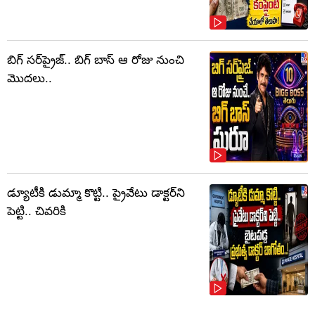
బిగ్ సర్‌ప్రైజ్‌.. బిగ్ బాస్‌ ఆ రోజు నుంచి
మొదలు..
డ్యూటీకి డుమ్మా కొట్టి.. ప్రైవేటు డాక్టర్‌ని
పెట్టి.. చివరికి