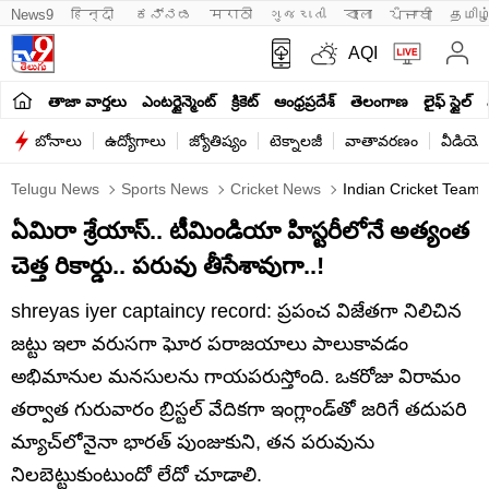
News9
हिन्दी 
ಕನ್ನಡ
मराठी
ગુજરાતી
বাংলা
ਪੰਜਾਬੀ
தமிழ
AQI
తాజా వార్తలు
ఎంటర్టైన్మెంట్
క్రికెట్
ఆంధ్రప్రదేశ్
తెలంగాణ
లైఫ్ స్టైల్
బోనాలు
ఉద్యోగాలు
జ్యోతిష్యం
టెక్నాలజీ
వాతావరణం
వీడియో
Telugu News
Sports News
Cricket News
Indian Cricket Team 
ఏమిరా శ్రేయాస్.. టీమిండియా హిస్టరీలోనే అత్యంత
చెత్త రికార్డు.. పరువు తీసేశావుగా..!
shreyas iyer captaincy record: ​ప్రపంచ విజేతగా నిలిచిన
జట్టు ఇలా వరుసగా ఘోర పరాజయాలు పాలుకావడం
అభిమానుల మనసులను గాయపరుస్తోంది. ఒకరోజు విరామం
తర్వాత గురువారం బ్రిస్టల్ వేదికగా ఇంగ్లాండ్‌తో జరిగే తదుపరి
మ్యాచ్‌లోనైనా భారత్ పుంజుకుని, తన పరువును
నిలబెట్టుకుంటుందో లేదో చూడాలి.