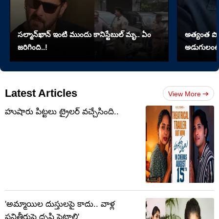
సల్మాన్‌ఖాన్‌ ఇంటి ముందు కానిస్టేబుల్‌ మృ.. ఏం
అత్యంత పొడవై
జరిగింది..!
అడుగులంటే
Latest Articles
View More
హుషారు పిట్టలు ట్రైలర్ వచ్చేసింది..
'అమ్మాయిల దుస్తులపై కాదు.. వాళ్ల
పనితీరుపై దృష్టి పెట్టాలి'