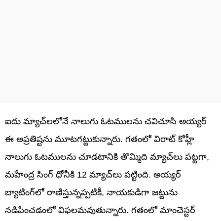
ఐదు మ్యాచ్‌లలోనే నాలుగు ఓటములను చవిచూసి అయ్యర్
ఈ అప్రతిష్టను మూటగట్టుకున్నారు. గతంలో విరాట్ కోహ్లీ
నాలుగు ఓటములను చూడటానికి తొమ్మిది మ్యాచ్‌లు పట్టగా,
మహేంద్ర సింగ్ ధోనీకి 12 మ్యాచ్‌లు పట్టింది. అయ్యర్
బ్యాటింగ్‌లో రాణిస్తున్నప్పటికీ, నాయకుడిగా జట్టును
నడిపించడంలో విఫలమవుతున్నారు. గతంలో మాంచెస్టర్