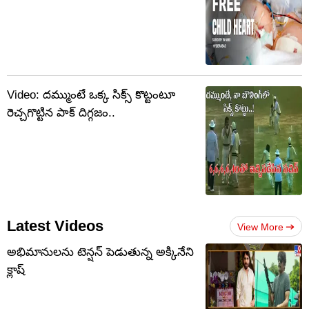
Video: దమ్ముంటే ఒక్క సిక్స్ కొట్టంటూ
రెచ్చగొట్టిన పాక్ దిగ్గజం..
Latest Videos
View More
అభిమానులను టెన్షన్‌ పెడుతున్న అక్కినేని
క్లాష్‌