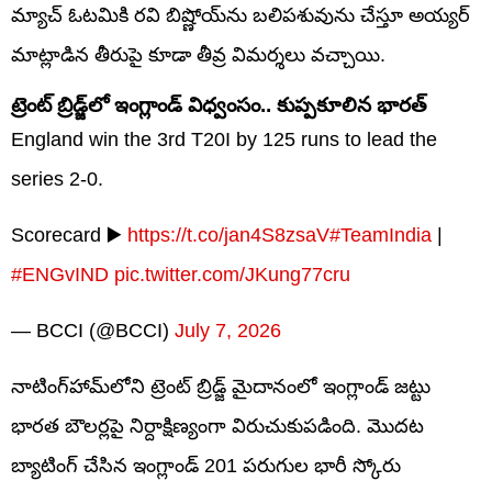
మ్యాచ్ ఓటమికి రవి బిష్ణోయ్‌ను బలిపశువును చేస్తూ అయ్యర్
మాట్లాడిన తీరుపై కూడా తీవ్ర విమర్శలు వచ్చాయి.
​ట్రెంట్ బ్రిడ్జ్‌లో ఇంగ్లాండ్ విధ్వంసం.. కుప్పకూలిన భారత్
England win the 3rd T20I by 125 runs to lead the
series 2-0.
Scorecard ▶️
https://t.co/jan4S8zsaV
#TeamIndia
|
#ENGvIND
pic.twitter.com/JKung77cru
— BCCI (@BCCI)
July 7, 2026
​నాటింగ్‌హామ్‌లోని ట్రెంట్ బ్రిడ్జ్ మైదానంలో ఇంగ్లాండ్ జట్టు
భారత బౌలర్లపై నిర్దాక్షిణ్యంగా విరుచుకుపడింది. మొదట
బ్యాటింగ్ చేసిన ఇంగ్లాండ్ 201 పరుగుల భారీ స్కోరు