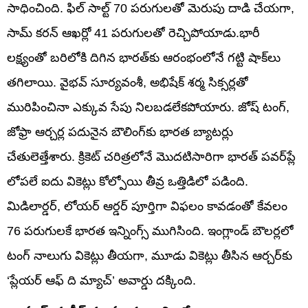
సాధించింది. ఫిల్ సాల్ట్ 70 పరుగులతో మెరుపు దాడి చేయగా,
సామ్ కరన్ ఆఖర్లో 41 పరుగులతో రెచ్చిపోయాడు. ​భారీ
లక్ష్యంతో బరిలోకి దిగిన భారత్‌కు ఆరంభంలోనే గట్టి షాక్‌లు
తగిలాయి. వైభవ్ సూర్యవంశీ, అభిషేక్ శర్మ సిక్సర్లతో
మురిపించినా ఎక్కువ సేపు నిలబడలేకపోయారు. జోష్ టంగ్,
జోఫ్రా ఆర్చర్ల పదునైన బౌలింగ్‌కు భారత బ్యాటర్లు
చేతులెత్తేశారు. క్రికెట్ చరిత్రలోనే మొదటిసారిగా భారత్ పవర్‌ప్లే
లోపలే ఐదు వికెట్లు కోల్పోయి తీవ్ర ఒత్తిడిలో పడింది.
మిడిలార్డర్, లోయర్ ఆర్డర్ పూర్తిగా విఫలం కావడంతో కేవలం
76 పరుగులకే భారత ఇన్నింగ్స్ ముగిసింది. ఇంగ్లాండ్ బౌలర్లలో
టంగ్ నాలుగు వికెట్లు తీయగా, మూడు వికెట్లు తీసిన ఆర్చర్‌కు
‘ప్లేయర్ ఆఫ్ ది మ్యాచ్’ అవార్డు దక్కింది.