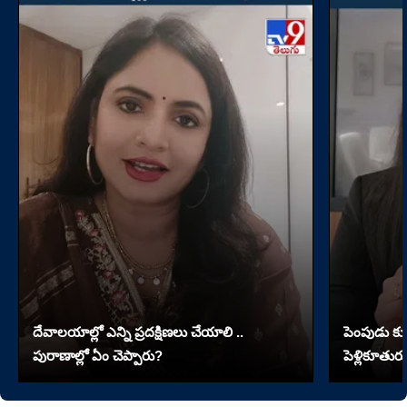
దేవాలయాల్లో ఎన్ని ప్రదక్షిణలు చేయాలి ..
పెంపుడు కుక్
పురాణాల్లో ఏం చెప్పారు?
పెళ్లికూతురు