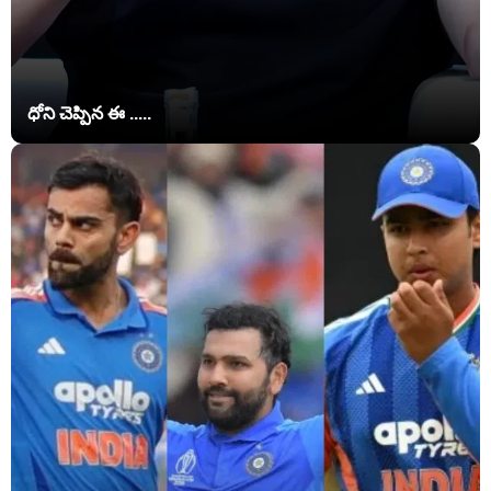
ధోని చెప్పిన ఈ .....