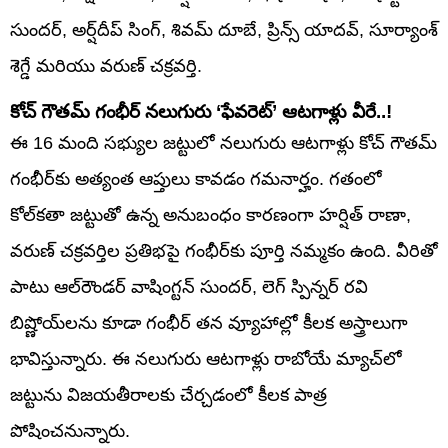
సుందర్, అర్ష్‌దీప్ సింగ్, శివమ్ దూబే, ప్రిన్స్ యాదవ్, సూర్యాంశ్
శెగ్డే మరియు వరుణ్ చక్రవర్తి.
కోచ్ గౌతమ్ గంభీర్ నలుగురు ‘ఫేవరెట్’ ఆటగాళ్లు వీరే..!
ఈ 16 మంది సభ్యుల జట్టులో నలుగురు ఆటగాళ్లు కోచ్ గౌతమ్
గంభీర్‌కు అత్యంత ఆప్తులు కావడం గమనార్హం. గతంలో
కోల్‌కతా జట్టుతో ఉన్న అనుబంధం కారణంగా హర్షిత్ రాణా,
వరుణ్ చక్రవర్తిల ప్రతిభపై గంభీర్‌కు పూర్తి నమ్మకం ఉంది. వీరితో
పాటు ఆల్‌రౌండర్ వాషింగ్టన్ సుందర్, లెగ్ స్పిన్నర్ రవి
బిష్ణోయ్‌లను కూడా గంభీర్ తన వ్యూహాల్లో కీలక అస్త్రాలుగా
భావిస్తున్నారు. ఈ నలుగురు ఆటగాళ్లు రాబోయే మ్యాచ్‌లో
జట్టును విజయతీరాలకు చేర్చడంలో కీలక పాత్ర
పోషించనున్నారు.