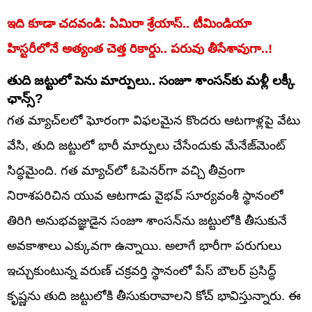
ఇది కూడా చదవండి: ఏమిరా శ్రేయాస్.. టీమిండియా
హిస్టరీలోనే అత్యంత చెత్త రికార్డు.. పరువు తీసేశావుగా..!
తుది జట్టులో పెను మార్పులు.. సంజూ శాంసన్‌కు మళ్లీ లక్కీ
ఛాన్స్?
గత మ్యాచ్‌లలో ఘోరంగా విఫలమైన కొందరు ఆటగాళ్లపై వేటు
వేసి, తుది జట్టులో భారీ మార్పులు చేసేందుకు మేనేజ్‌మెంట్
సిద్ధమైంది. గత మ్యాచ్‌లో ఓపెనర్‌గా వచ్చి తీవ్రంగా
నిరాశపరిచిన యువ ఆటగాడు వైభవ్ సూర్యవంశీ స్థానంలో
తిరిగి అనుభవజ్ఞుడైన సంజూ శాంసన్‌ను జట్టులోకి తీసుకునే
అవకాశాలు ఎక్కువగా ఉన్నాయి. అలాగే భారీగా పరుగులు
ఇచ్చుకుంటున్న వరుణ్ చక్రవర్తి స్థానంలో పేస్ బౌలర్ ప్రసిద్ధ్
కృష్ణను తుది జట్టులోకి తీసుకురావాలని కోచ్ భావిస్తున్నారు. ఈ