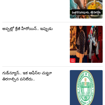
అప్పట్లో క్రేజీ హీరోయిన్.. ఇప్పుడు
గుడ్‌న్యూస్.. ఇక ఆఫీస్‌ల చుట్టూ
తిరగాల్సిన పనిలేదు..