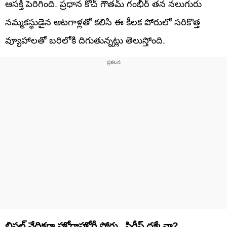
ఆసక్తి పెరిగింది. ప్రధాన కోచ్ గౌతమ్ గంభీర్ తన నలుగురు
నమ్మకస్థుడైన ఆటగాళ్లతో కలిసి ఈ కీలక పోరులో సరికొత్త
వ్యూహాలతో బరిలోకి దిగుతున్నట్లు తెలుస్తోంది.
బ్రిస్టల్ వేదికగా హోరాహోరీ పోరు.. సిరీస్ దక్కేనా?