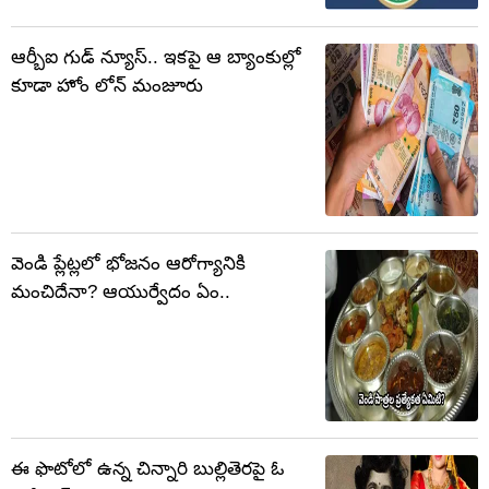
ఆర్బీఐ గుడ్ న్యూస్.. ఇకపై ఆ బ్యాంకుల్లో
కూడా హోం లోన్ మంజూరు
వెండి ప్లేట్లలో భోజనం ఆరోగ్యానికి
మంచిదేనా? ఆయుర్వేదం ఏం..
ఈ ఫొటోలో ఉన్న చిన్నారి బుల్లితెరపై ఓ