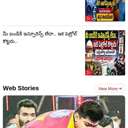
మీ బండికి ఇన్సూరెన్స్ లేదా.. ఇక పెట్రోల్
కొట్టరు..
Web Stories
View More