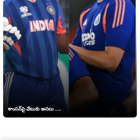
శాంసన్‌పై వేటుకు అసలు .....