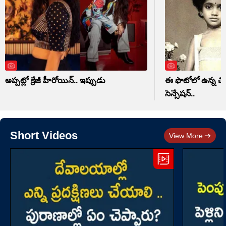
అప్పట్లో క్రేజీ హీరోయిన్.. ఇప్పుడు
ఈ ఫొటోలో ఉన్న చిన్
సెన్సేషన్..
Short Videos
View More