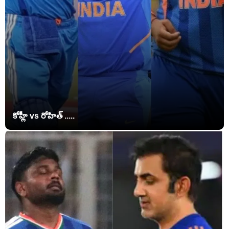
కోహ్లీ vs రోహిత్ .....