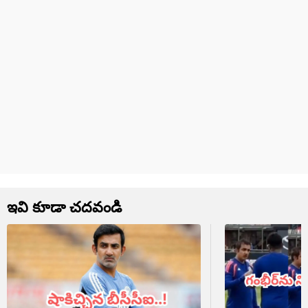
ఇవి కూడా చదవండి