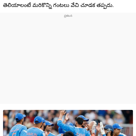
తెలియాలంటే మరికొన్ని గంటలు వేచి చూడక తప్పదు.