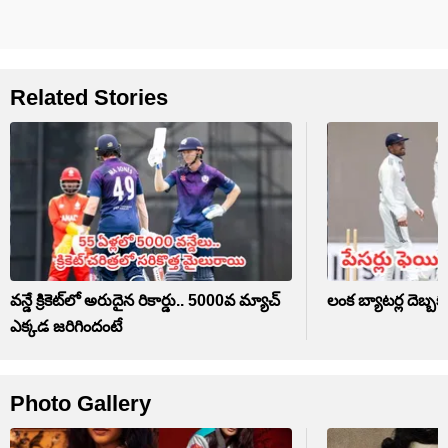
Related Stories
వన్డే క్రికెట్‌లో అరుదైన రికార్డు.. 5000వ మ్యాచ్
లంక బ్యాటర్ల దెబ్
ఎక్కడ జరిగిందంటే
Photo Gallery