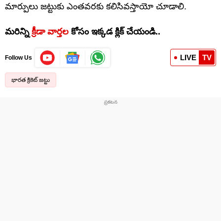
మార్పులు జట్టుకు ఎంతవరకు కలిసివస్తాయో చూడాలి.
మరిన్ని
క్రీడా వార్తల
కోసం ఇక్కడ క్లిక్ చేయండి..
LIVE
TV
Follow Us
భారత క్రికెట్ జట్టు