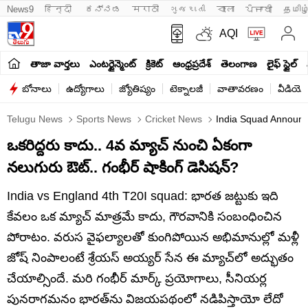
News9
हिन्दी 
ಕನ್ನಡ
मराठी
ગુજરાતી
বাংলা
ਪੰਜਾਬੀ
தமிழ
AQI
తాజా వార్తలు
ఎంటర్టైన్మెంట్
క్రికెట్
ఆంధ్రప్రదేశ్
తెలంగాణ
లైఫ్ స్టైల్
బోనాలు
ఉద్యోగాలు
జ్యోతిష్యం
టెక్నాలజీ
వాతావరణం
వీడియో
Telugu News
Sports News
Cricket News
India Squad Announc
ఒకరిద్దరు కాదు.. 4వ మ్యాచ్ నుంచి ఏకంగా
నలుగురు ఔట్.. గంభీర్ షాకింగ్ డెసిషన్?
India vs England 4th T20I squad: భారత జట్టుకు ఇది
కేవలం ఒక మ్యాచ్ మాత్రమే కాదు, గౌరవానికి సంబంధించిన
పోరాటం. వరుస వైఫల్యాలతో కుంగిపోయిన అభిమానుల్లో మళ్లీ
జోష్ నింపాలంటే శ్రేయస్ అయ్యర్ సేన ఈ మ్యాచ్‌లో అద్భుతం
చేయాల్సిందే. మరి గంభీర్ మార్క్ ప్రయోగాలు, సీనియర్ల
పునరాగమనం భారత్‌ను విజయపథంలో నడిపిస్తాయో లేదో