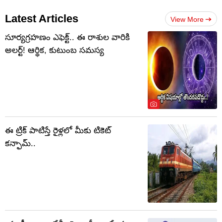
Latest Articles
View More
సూర్యగ్రహణం ఎఫెక్ట్.. ఈ రాశుల వారికి
అలర్ట్! ఆర్థిక, కుటుంబ సమస్య
ఈ ట్రిక్ పాటిస్తే రైళ్లలో మీకు టికెట్
కన్ఫామ్..