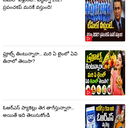
ప్రపంచకప్‌ మనకే వస్తుంది!
ఫ్రూట్స్‌ తింటున్నారా.. మరి ఏ టైంలో ఏవి
తినాలో తెలుసా?
ఓఆర్‌ఎస్‌ ప్యాకెట్లు తెగ తాగేస్తున్నారా..
అయితే ఇది తెలుసుకోండి