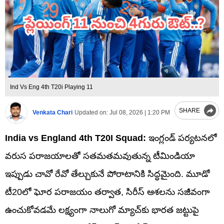
Ind Vs Eng 4th T20i Playing 11
SHARE
Venkata Chari
Updated on:
Jul 08, 2026 | 1:20 PM
India vs England 4th T20I Squad:
ఇంగ్లండ్ పర్యటనలో
వరుస పరాజయాలతో సతమతమవుతున్న టీమిండియా
ఇప్పుడు చావో రేవో తేల్చుకునే పోరాటానికి సిద్ధమైంది. మూడో
టీ20లో ఘోర పరాజయం తర్వాత, సిరీస్ ఆశలను సజీవంగా
ఉంచుకోవడమే లక్ష్యంగా నాలుగో మ్యాచ్‌కు భారత జట్టుపై