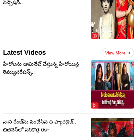
సెన్సేషన్..
Latest Videos
View More
హీరోలను డామినేట్ చేస్తున్న హీరోయిన్ల
రెమ్యునరేషన్స్..
నాని రేంజ్‌ను పెంచేసిన ది ప్యారడైజ్..
బిజినెస్‌లో సరికొత్త రికా