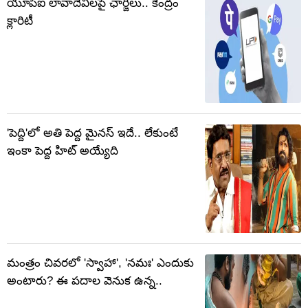
యూపీఐ లావాదేవీలపై ఛార్జీలు.. కేంద్రం
క్లారిటీ
'పెద్ది'లో అతి పెద్ద మైనస్ ఇదే.. లేకుంటే
ఇంకా పెద్ద హిట్ అయ్యేది
మంత్రం చివరలో 'స్వాహా', 'నమః' ఎందుకు
అంటారు? ఈ పదాల వెనుక ఉన్న..