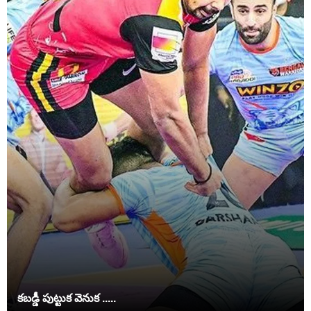
కబడ్డీ పుట్టుక వెనుక .....