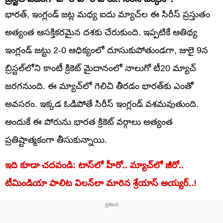
భారత్, ఇంగ్లండ్ జట్ల మధ్య ఐదు మ్యాచ్‌ల ఈ సిరీస్ ప్రస్తుతం
అత్యంత ఆసక్తికరమైన దశకు చేరుకుంది. ఇప్పటికే ఆతిథ్య
ఇంగ్లండ్ జట్టు 2-0 ఆధిక్యంలో దూసుకుపోతుండగా, జులై 9న
బ్రిస్టల్‌లోని కాంటీ క్రికెట్ మైదానంలో నాలుగో టీ20 మ్యాచ్
జరగనుంది. ఈ మ్యాచ్‌లో గెలిచి తీరడం భారత్‌కు ఎంతో
అవసరం. ఇక్కడ ఓడిపోతే సిరీస్ ఇంగ్లండ్ వశమవుతుంది.
అందుకే ఈ పోరును భారత క్రికెట్ వర్గాలు అత్యంత
ప్రతిష్టాత్మకంగా తీసుకున్నాయి.
ఇది కూడా చదవండి: టాస్‌లో హీరో.. మ్యాచ్‌లో జీరో..
టీమిండియా పాలిట విలన్‌లా మారిన శ్రేయాస్ అయ్యర్..!