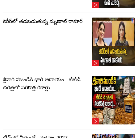
కెరీర్‌లో తడబడుతున్న మృణాల్ ఠాకూర్
శ్రీవారి హుండీకి భారీ ఆదాయం.. టీటీడీ
చరిత్రలో సరికొత్త రికార్డు
టీమ్‌లో వీళ్లుంటే.. వద్దన్నా 2027