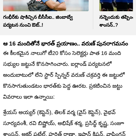
గంభీర్‌కు షాకిచ్చిన బీసీసీఐ.. జింబాబ్వే
నన్నెందుకు తప్పించ
పర్యటన నుంచి ఔట్..!
శాంసన్..?
ఆ 16 మందితోనే భారత్ ప్రయాణం.. వరుణ్ పునరాగమనం
ఈ కీలకమైన నాలుగో టీ20 కోసం సెలెక్టర్లు పాత 16 మంది
సభ్యుల జట్టునే కొనసాగించారు. ఐర్లాండ్ పర్యటనలో
అందుబాటులో లేని స్టార్ స్పిన్నర్ వరుణ్ చక్రవర్తి ఈ జట్టులో
కొనసాగుతుండటం భారత్‌కు పెద్ద ఊరట. ప్రకటించిన జట్టు
వివరాలు ఇలా ఉన్నాయి:
శ్రేయస్ అయ్యర్ (కెప్టెన్), తిలక్ వర్మ (వైస్ కెప్టెన్), వైభవ్‌
సూర్యవంశీ, రవి బిష్ణోయ్, అభిషేక్ శర్మ, ప్రసిద్ధ్ కృష్ణ, సంజూ
శాంసన్, అక్షర్ పటేల్, హర్షిత్ రాణా, ఇషాన్ కిషన్, వాషింగ్టన్