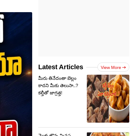
Latest Articles
View More
మీరు తినేదంతా బెల్లం
కాదని మీకు తెలుసా..?
కల్తీతో జాగ్రత్త!
మొక్కజొన్న మినప