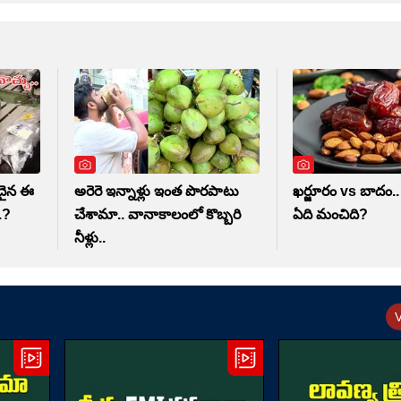
ీదైన ఈ
అరెరె ఇన్నాళ్లు ఇంత పొరపాటు
ఖర్జూరం vs బాదం.. 
.?
చేశామా.. వానాకాలంలో కొబ్బరి
ఏది మంచిది?
నీళ్లు..