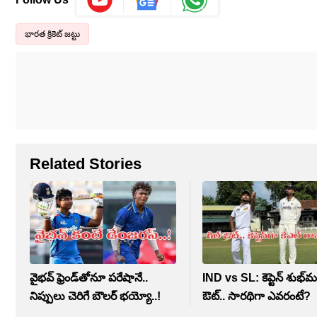
భారత క్రికెట్ జట్టు
Related Stories
వైభవ్ ఫ్రెండ్‌తోనూ పరేషానే..
IND vs SL: కెప్టెన్ శుభ్‌మన
నిప్పులు చెరిగే బౌలర్‌ భయ్యో..!
ఔట్.. సారథిగా ఎవరంటే?