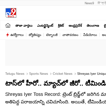
News9
हिन्द
తాజా వార్తలు
ఎంటర్టైన్మెంట్
క్రికెట్
ఆంధ్రప్రదేశ్
తెలంగాణ
లై
ఉద్యోగాలు
జ్యోతిష్యం
టెక్నాలజీ
వాతావరణం
వీడియోలు
అం
Telugu News
Sports News
Cricket News
Shreyas Iyer Uniqu
టాస్‌లో హీరో.. మ్యాచ్‌లో జీరో.. టీమి
Shreyas Iyer Toss Record: ట్రెంట్ బ్రిడ్జ్‌లో జర
అతిపెద్ద పరాజయాన్ని చవిచూసింది. అయితే, టీమిండియా కెప