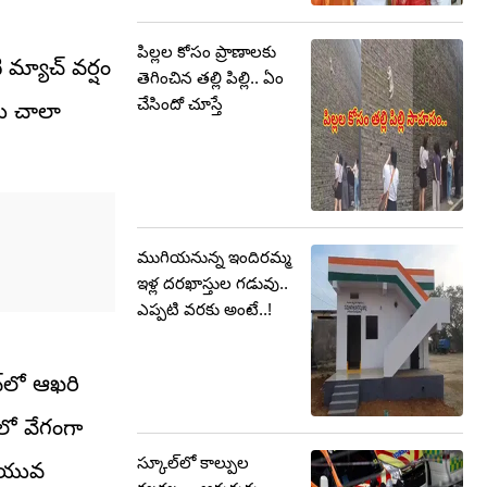
పిల్లల కోసం ప్రాణాలకు
మ్యాచ్ వర్షం
తెగించిన తల్లి పిల్లి.. ఏం
చేసిందో చూస్తే
్లు చాలా
ముగియనున్న ఇందిరమ్మ
ఇళ్ల దరఖాస్తుల గడువు..
ఎప్పటి వరకు అంటే..!
్‌లో ఆఖరి
లో వేగంగా
స్కూల్‌లో కాల్పుల
ఈ యువ