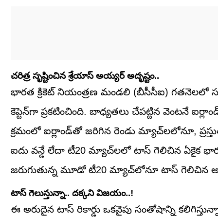
చరిత్ర సృష్టించిన శ్రేయాస్ అయ్యర్ అదృష్టం..
భారత క్రికెట్ నియంత్రణ మండలి (బీసీసీఐ) గతనెలలో సూర
కెప్టెన్‌గా ప్రకటించింది. బాధ్యతలు చేపట్టిన వెంటనే ఐ
క్రమంలో ఐర్లాండ్‌తో జరిగిన రెండు మ్యాచ్‌లలోనూ, ప్
ఐదు వన్డే లేదా టీ20 మ్యాచ్‌లలో టాస్ గెలిచిన ఏకైక భారతీ
జరుగుతున్న మూడో టీ20 మ్యాచ్‌లోనూ టాస్ గెలిచిన అయ
టాస్ గెలుస్తున్నా.. దక్కని విజయం..!
ఈ అరుదైన టాస్ రికార్డు ఒకవైపు సంతోషాన్ని కలిగిస్తు