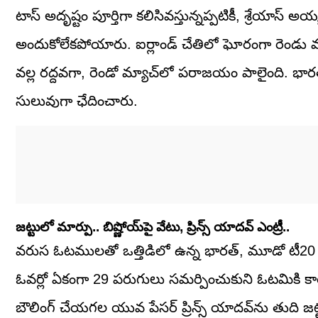
టాస్ అదృష్టం పూర్తిగా కలిసివస్తున్నప్పటికీ, శ్రేయాస్ అయ
అందుకోలేకపోయారు. ఐర్లాండ్ చేతిలో ఘోరంగా రెండు మ్
వల్ల రద్దవగా, రెండో మ్యాచ్‌లో పరాజయం పాలైంది. భారత్ న
సులువుగా ఛేదించారు.
జట్టులో మార్పు.. బిష్ణోయ్‌పై వేటు, ప్రిన్స్ యాదవ్ ఎంట్రీ..
వరుస ఓటములతో ఒత్తిడిలో ఉన్న భారత్, మూడో టీ20 మ్
ఓవర్లో ఏకంగా 29 పరుగులు సమర్పించుకుని ఓటమికి కారణమ
బౌలింగ్ చేయగల యువ పేసర్ ప్రిన్స్ యాదవ్‌ను తుది జట