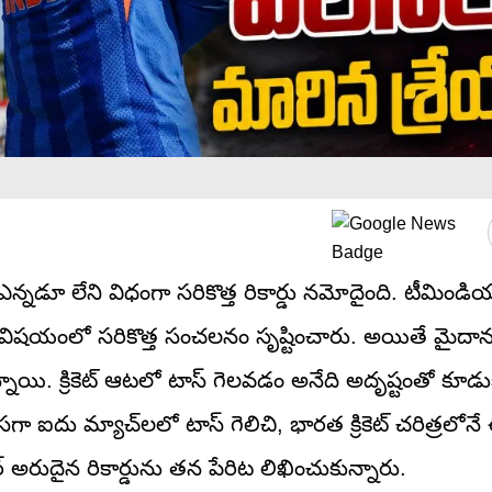
M
 ఎన్నడూ లేని విధంగా సరికొత్త రికార్డు నమోదైంది. టీమిండియ
్ విషయంలో సరికొత్త సంచలనం సృష్టించారు. అయితే మైదా
యి. క్రికెట్ ఆటలో టాస్ గెలవడం అనేది అదృష్టంతో కూడుక
రుసగా ఐదు మ్యాచ్‌లలో టాస్ గెలిచి, భారత క్రికెట్ చరిత్రల
యర్ అరుదైన రికార్డును తన పేరిట లిఖించుకున్నారు.