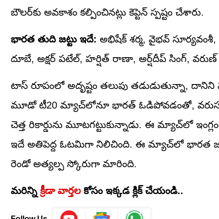
బౌలర్‌కు అవకాశం కల్పించినట్లు కెప్టెన్ స్పష్టం చేశారు.
భారత తుది జట్టు ఇదే:
అభిషేక్ శర్మ, వైభవ్ సూర్యవంశీ, ఇష
దూబే, అక్షర్ పటేల్, హర్షిత్ రాణా, అర్ష్‌దీప్ సింగ్, వరుణ్ చ
టాస్ రూపంలో అదృష్టం తలుపు తడుడుతున్నా, దాని
మూడో టీ20 మ్యాచ్‌లోనూ భారత్ ఓడిపోవడంతో, వరుసగ
చెత్త రికార్డును మూటగట్టుకున్నాడు. ఈ మ్యాచ్‌లో ఇంగ్ల
ఇదే అతిపెద్ద ఓటమిగా నిలిచింది. ఈ మ్యాచ్‌లో భారత జ
రెండో అత్యల్ప స్కోరుగా మారింది.
మరిన్ని
క్రీడా వార్తల
కోసం ఇక్కడ క్లిక్ చేయండి..
Follow Us