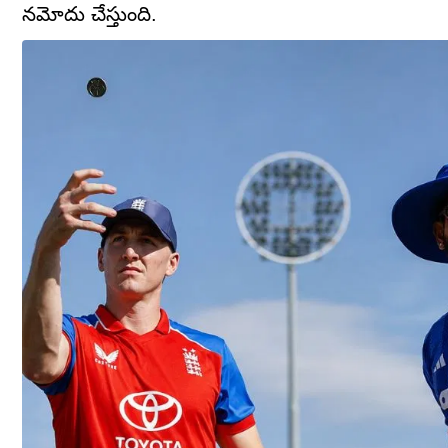
నమోదు చేస్తుంది.