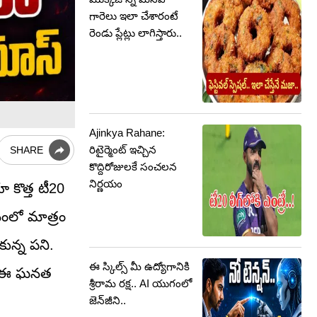
గారెలు ఇలా చేశారంటే
రెండు ప్లేట్లు లాగిస్తారు..
Ajinkya Rahane:
రిటైర్మెంట్ ఇచ్చిన
SHARE
కొద్దిరోజులకే సంచలన
నిర్ణయం
ా కొత్త టీ20
నంలో మాత్రం
ున్న పని.
ఈ స్కిల్స్ మీ ఉద్యోగానికి
ోనే ఈ ఘనత
శ్రీరామ రక్ష.. AI యుగంలో
జెన్‌జీని..