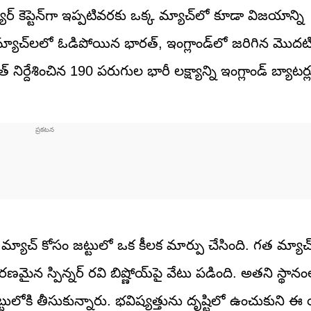
్యర్ కెప్టెన్‌గా ఇప్పటివరకు ఒక్క మ్యాచ్‌లో కూడా విజయాన్ని
యాచ్‌లలో ఓడిపోయిన భారత్, ఇంగ్లాండ్‌లో జరిగిన మొదటి 
ిర్దేశించిన 190 పరుగుల భారీ లక్ష్యాన్ని ఇంగ్లాండ్ బ్యాటర
యాచ్ కోసం జట్టులో ఒక కీలక మార్పు చేసింది. గత మ్యాచ
ైన స్పిన్నర్ రవి బిష్ణోయ్‌పై వేటు పడింది. అతని స్థానం
్టులోకి తీసుకున్నారు. భవిష్యత్తును దృష్టిలో ఉంచుకుని 