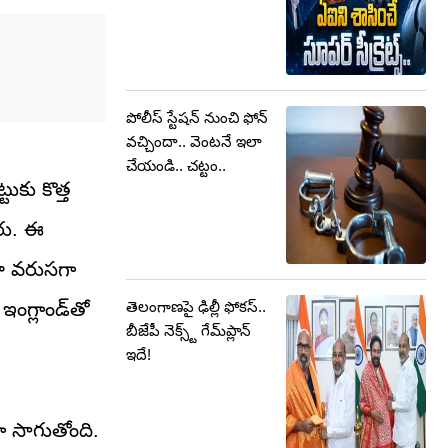
పోలీస్ స్టేషన్ నుంచి ఫోన్
వచ్చిందా.. వెంటనే ఇలా
చేయండి.. చట్టం..
ుకు కొత్త
ారు. ఈ
లా వరుసగా
తెలంగాణపై ఢిల్లీ ఫోకస్‌..
ఇంగ్లాండ్‌తో
బీజేపీ నెక్స్ట్‌ గేమ్‌ప్లాన్‌
ఇదే!
ా సాగుతోంది.