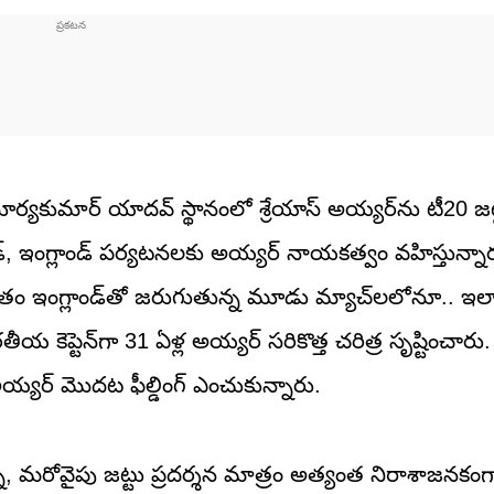
్యకుమార్ యాదవ్ స్థానంలో శ్రేయాస్ అయ్యర్‌ను టీ20 జట్ట
ర్లాండ్, ఇంగ్లాండ్ పర్యటనలకు అయ్యర్ నాయకత్వం వహిస్తున్న
రస్తుతం ఇంగ్లాండ్‌తో జరుగుతున్న మూడు మ్యాచ్‌లలోనూ.. ఇ
య కెప్టెన్‌గా 31 ఏళ్ల అయ్యర్ సరికొత్త చరిత్ర సృష్టించారు. 
్యర్ మొదట ఫీల్డింగ్ ఎంచుకున్నారు.
న్నా, మరోవైపు జట్టు ప్రదర్శన మాత్రం అత్యంత నిరాశాజనకంగ