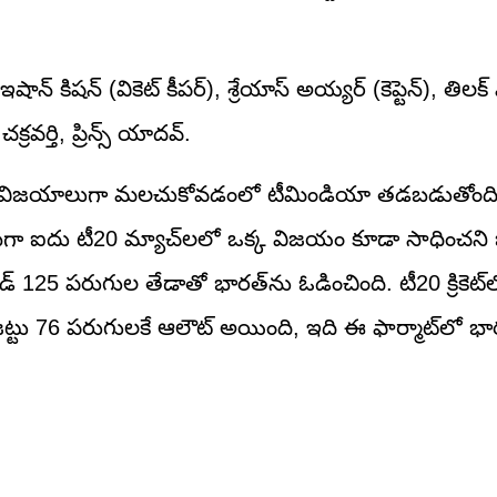
ాన్ కిషన్ (వికెట్ కీపర్), శ్రేయాస్ అయ్యర్ (కెప్టెన్), తిలక్ 
క్రవర్తి, ప్రిన్స్ యాదవ్.
ని విజయాలుగా మలచుకోవడంలో టీమిండియా తడబడుతోంది
ా ఐదు టీ20 మ్యాచ్‌లలో ఒక్క విజయం కూడా సాధించని 
ండ్ 125 పరుగుల తేడాతో భారత్‌ను ఓడించింది. టీ20 క్రికెట్‌
ట్టు 76 పరుగులకే ఆలౌట్ అయింది, ఇది ఈ ఫార్మాట్‌లో భా