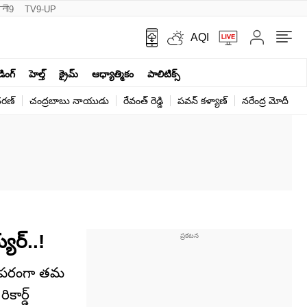
नी9
TV9-UP
AQI
ండింగ్
హెల్త్‌
క్రైమ్
ఆధ్యాత్మికం
పాలిటిక్స్‌
ర‌ణ్‌
చంద్రబాబు నాయుడు
రేవంత్ రెడ్డి
పవన్ కళ్యాణ్
నరేంద్ర మోదీ
క
యర్..!
ుల పరంగా తమ
కార్డ్