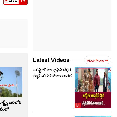
LIVE
TV
Latest Videos
View More
ఆగస్ట్ లో బాక్సాఫీస్ దగ్గర
ఫ్యామిలీ సినిమాల జాతర
లార్డ్స్ బరిలోకి
ిషంలో