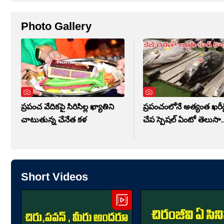
Photo Gallery
ప్రపంచ వేదికపై సిరిసిల్ల ఖ్యాతిని
ప్రపంచంలోనే అత్యంత ఖర
చాటుతున్న చేనేత కళ
చేప స్పెషల్ ఏంటో తెలుసా.
Short Videos