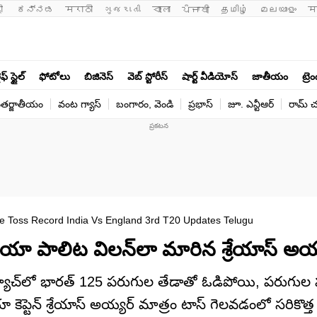
ी 
ಕನ್ನಡ
मराठी
ગુજરાતી
বাংলা
ਪੰਜਾਬੀ
தமிழ்
മലയാളം
म
ఫ్ స్టైల్
ఫోటోలు
బిజినెస్
వెబ్ స్టోరీస్
షార్ట్ వీడియోస్
జాతీయం
ట్రె
తర్జాతీయం
వంట గ్యాస్
బంగారం, వెండి
ప్రభాస్
జూ. ఎన్టీఆర్
రామ్ చ‌
e Toss Record India Vs England 3rd T20 Updates Telugu
ండియా పాలిట విలన్‌లా మారిన శ్రేయాస్ అయ్
ిగిన మ్యాచ్‌లో భారత్ 125 పరుగుల తేడాతో ఓడిపోయి, పరుగ
్టెన్ శ్రేయాస్ అయ్యర్ మాత్రం టాస్ గెలవడంలో సరికొత్త రి