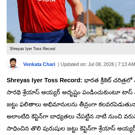
Shreyas Iyer Toss Record
Venkata Chari
|
Updated on:
Jul 08, 2026 | 7:13 A
Shreyas Iyer Toss Record:
భారత క్రికెట్ చరిత్రలో
సారథి శ్రేయాస్ అయ్యర్ అదృష్టం పండించుకుంటూ టాస
జట్టు ఫలితాలు అభిమానులను తీవ్రంగా కలవరపెడుతున్నా
అలాంటిది కెప్టెన్‌గా బాధ్యతలు చేపట్టిన నాటి నుంచి వ
సాధించిన తొలి పురుషుల జట్టు కెప్టెన్‌గా శ్రేయాస్ అయ్