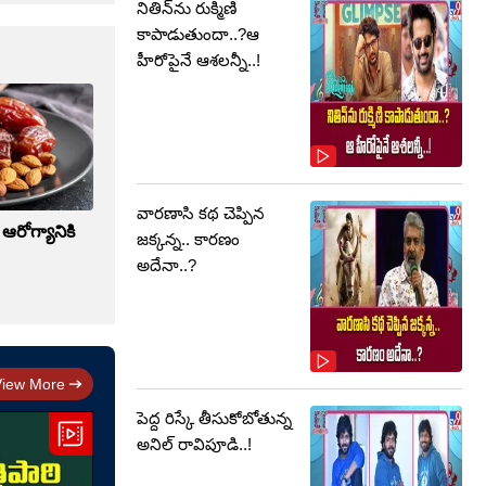
నితిన్‌ను రుక్మిణి
కాపాడుతుందా..?ఆ
హీరోపైనే ఆశలన్నీ..!
వారణాసి కథ చెప్పిన
ఆరోగ్యానికి
జక్కన్న.. కారణం
అదేనా..?
View More
పెద్ద రిస్కే తీసుకోబోతున్న
అనిల్ రావిపూడి..!