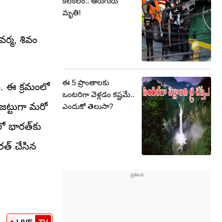
కలకలం.. ఆరుగురు
మృతి!
వర్మ, శివం
ఈ 5 ప్రాంతాలకు
. ఈ క్రమంలో
ఒంటరిగా వెళ్లడం కష్టమే..
జట్టుగా మరో
ఎందుకో తెలుసా?
లో భారత్‌కు
రత్ చేసిన