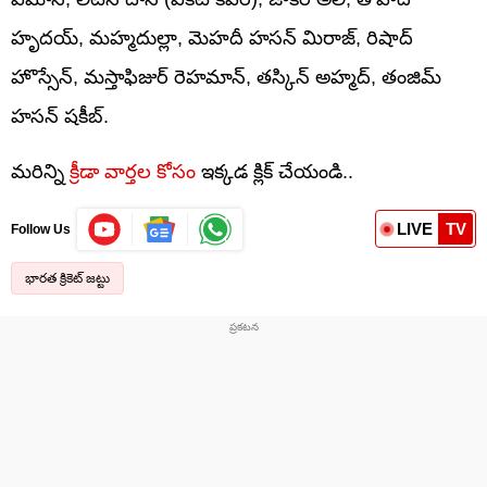
హృదయ్, మహ్మదుల్లా, మెహదీ హసన్ మిరాజ్, రిషాద్
హొస్సేన్, మస్తాఫిజుర్ రెహమాన్, తస్కిన్ అహ్మద్, తంజిమ్
హసన్ షకీబ్.
మరిన్ని
క్రీడా వార్తల కోసం
ఇక్కడ క్లిక్ చేయండి..
LIVE
TV
Follow Us
భారత క్రికెట్ జట్టు