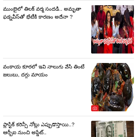
ముంబైలో తిలక్ వర్మ సందడి.. అమృతా
ఫడ్నవీస్‌తో భేటీకి కారణం అదేనా ?
వంకాయ కూరలో ఇవి నాలుగు వేసి తింటే
జలుబు, దగ్గు మాయం
ప్లాస్టిక్ కరెన్సీ నోట్లు ఎప్పుడొస్తాయి..?
ఆర్బీఐ నుంచి అప్డేట్..