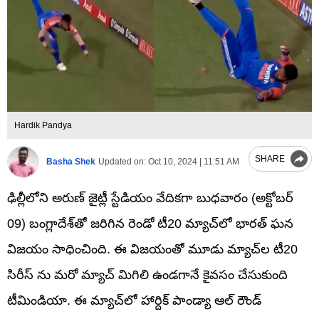
Hardik Pandya
SHARE
Basha Shek
Updated on:
Oct 10, 2024 | 11:51 AM
ఢిల్లీలోని అరుణ్ జైట్లీ స్టేడియం వేదికగా బుధవారం (అక్టోబర్
09) బంగ్లాదేశ్‌తో జరిగిన రెండో టీ20 మ్యాచ్‌లో భారత్ ఘన
విజయం సాధించింది. ఈ విజయంతో మూడు మ్యాచ్‌ల టీ20
సిరీస్ ను మరో మ్యాచ్ మిగిలి ఉండగానే కైవసం చేసుకుంది
టీమిండియా. ఈ మ్యాచ్‌లో హార్దిక్ పాండ్యా ఆల్ రౌండ్