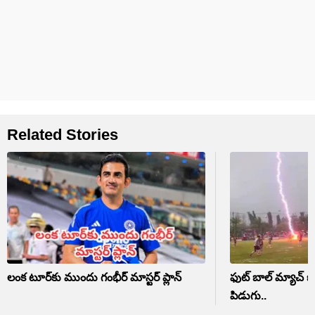
Related Stories
లంక టూర్‌కు ముందు గంభీర్ మాస్టర్ ప్లాన్
ఫుట్ బాల్ మ్యాచ్ జ
పిడుగు..