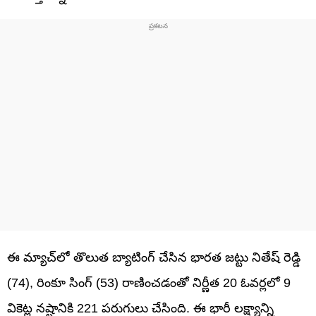
ఈ మ్యాచ్‌లో తొలుత బ్యాటింగ్ చేసిన భారత జట్టు నితేష్ రెడ్డి
(74), రింకూ సింగ్ (53) రాణించడంతో నిర్ణీత 20 ఓవర్లలో 9
వికెట్ల నష్టానికి 221 పరుగులు చేసింది. ఈ భారీ లక్ష్యాన్ని