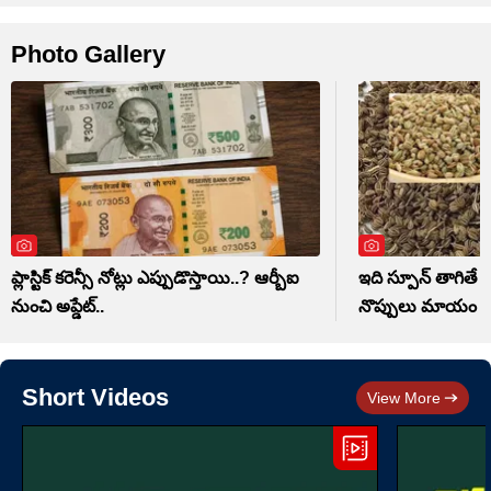
Photo Gallery
ప్లాస్టిక్ కరెన్సీ నోట్లు ఎప్పుడొస్తాయి..? ఆర్బీఐ
ఇది స్పూన్ తాగితే 
నుంచి అప్డేట్..
నొప్పులు మాయం
Short Videos
View More