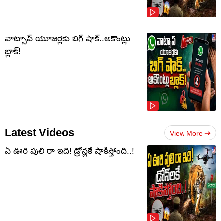
వాట్సాప్‌ యూజర్లకు బిగ్ షాక్..అకౌంట్లు
బ్లాక్!
Latest Videos
View More
ఏ ఊరి పులి రా ఇది! డ్రోన్లకే షాకిస్తోంది..!