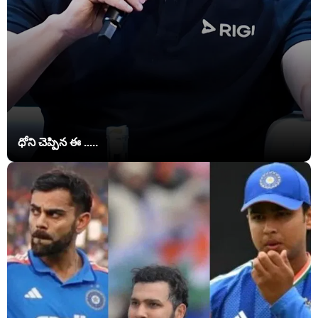
ధోని చెప్పిన ఈ .....