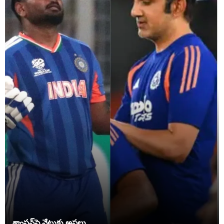
శాంసన్‌పై వేటుకు అసలు .....