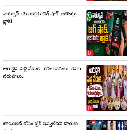
వాట్సాప్‌ యూజర్లకు బిగ్ షాక్..అకౌంట్లు
బ్లాక్!
అరుదైన పెళ్లి వేడుక.. కవల వరులు, కవల
వధువులు..
టాయిలెట్‌ కోసం బ్రేక్‌ ఇవ్వలేదని దారుణ