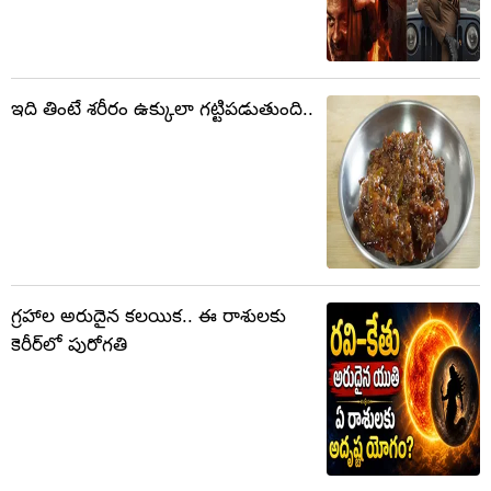
ఇది తింటే శరీరం ఉక్కులా గట్టిపడుతుంది..
గ్రహాల అరుదైన కలయిక.. ఈ రాశులకు
కెరీర్‌లో పురోగతి