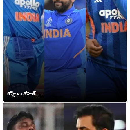
కోహ్లీ vs రోహిత్ .....