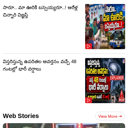
సారూ.. మా ఊరికి బస్సెయ్యరూ..! ఆరేళ్ల
చిన్నారి విజ్ఞప్తి
విస్తరిస్తున్న ఉపరితల ఆవర్తనం వచ్చే 48
గంటల్లో భారీ వర్షాలు
Web Stories
View More