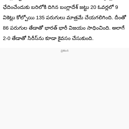
ఛేదించేందుకు బరిలోకి దిగిన బంగ్లాదేశ్ జట్టు 20 ఓవర్లలో 9
వికెట్లు కోల్పోయి 135 పరుగులు మాత్రమే చేయగలిగింది. దీంతో
86 పరుగుల తేడాతో భారత్ భారీ విజయం సాధించింది. అలాగే
2-0 తేడాతో సిరీస్‌ను కూడా కైవసం చేసుకుంది.