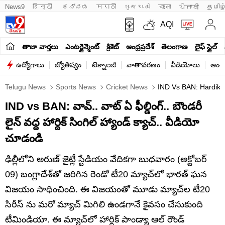
News9
हिन्दी 
ಕನ್ನಡ
मराठी
ગુજરાતી
বাংলা
ਪੰਜਾਬੀ
தமிழ
AQI
తాజా వార్తలు
ఎంటర్టైన్మెంట్
క్రికెట్
ఆంధ్రప్రదేశ్
తెలంగాణ
లైఫ్ స్టైల్
ఉద్యోగాలు
జ్యోతిష్యం
టెక్నాలజీ
వాతావరణం
వీడియోలు
అంతర
Telugu News
Sports News
Cricket News
IND Vs BAN: Hardik P
IND vs BAN: వావ్.. వాట్ ఏ ఫీల్డింగ్.. బౌండరీ
లైన్ వద్ద హార్దిక్‌ సింగిల్‌ హ్యాండ్‌ క్యాచ్‌.. వీడియో
చూడండి
ఢిల్లీలోని అరుణ్ జైట్లీ స్టేడియం వేదికగా బుధవారం (అక్టోబర్
09) బంగ్లాదేశ్‌తో జరిగిన రెండో టీ20 మ్యాచ్‌లో భారత్ ఘన
విజయం సాధించింది. ఈ విజయంతో మూడు మ్యాచ్‌ల టీ20
సిరీస్ ను మరో మ్యాచ్ మిగిలి ఉండగానే కైవసం చేసుకుంది
టీమిండియా. ఈ మ్యాచ్‌లో హార్దిక్ పాండ్యా ఆల్ రౌండ్