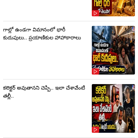
గాల్లో ఉండగా విమానంలో భారీ
కుదుపులు.. ప్రయాణికుల హాహాకారాలు
కలెక్టర్‌ అవుతానని చెప్పి.. ఇలా చేశావేంటి
తల్లీ..