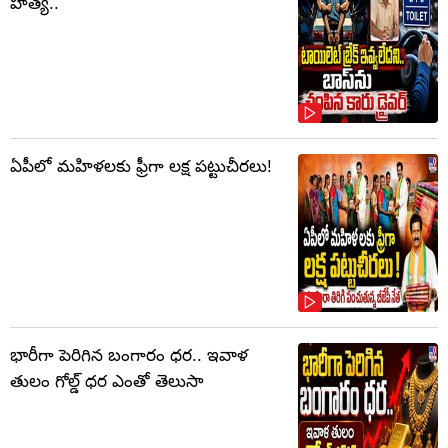
హత్య..
ఏపీలో మహిళలకు ఫ్రీగా లక్ష పట్టుచీరలు!
భారీగా పెరిగిన బంగారం ధర.. ఇవాళ
తులం గోల్డ్‌ ధర ఎంతో తెలుసా