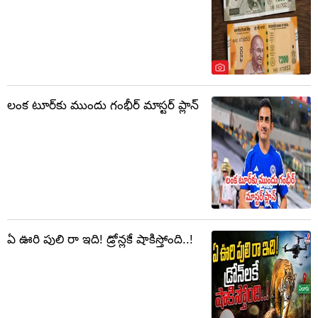
లంక టూర్‌కు ముందు గంభీర్ మాస్టర్ ప్లాన్
ఏ ఊరి పులి రా ఇది! డ్రోన్లకే షాకిస్తోంది..!