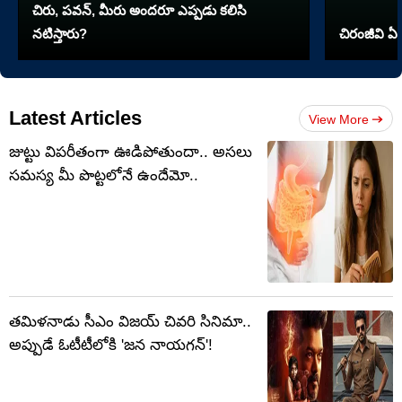
చిరు, పవన్, మీరు అందరూ ఎప్పడు కలిసి
నటిస్తారు?
చిరంజీవి ఏ 
Latest Articles
View More
జుట్టు విపరీతంగా ఊడిపోతుందా.. అసలు
సమస్య మీ పొట్టలోనే ఉందేమో..
తమిళనాడు సీఎం విజయ్ చివరి సినిమా..
అప్పుడే ఓటీటీలోకి 'జన నాయగన్'!