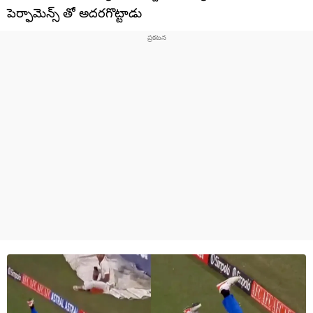
పెర్ఫామెన్స్ తో అదరగొట్టాడు