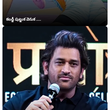
కబడ్డీ పుట్టుక వెనుక .....