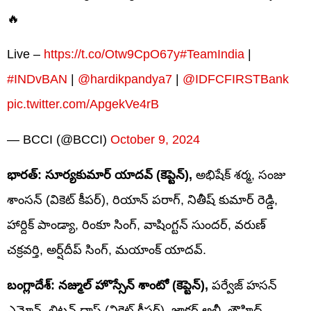
🔥
Live –
https://t.co/Otw9CpO67y
#TeamIndia
|
#INDvBAN
|
@hardikpandya7
|
@IDFCFIRSTBank
pic.twitter.com/ApgekVe4rB
— BCCI (@BCCI)
October 9, 2024
భారత్: సూర్యకుమార్ యాదవ్ (కెప్టెన్),
అభిషేక్ శర్మ, సంజు
శాంసన్ (వికెట్ కీపర్), రియాన్ పరాగ్, నితీష్ కుమార్ రెడ్డి,
హార్దిక్ పాండ్యా, రింకూ సింగ్, వాషింగ్టన్ సుందర్, వరుణ్
చక్రవర్తి, అర్ష్‌దీప్ సింగ్, మయాంక్ యాదవ్.
బంగ్లాదేశ్: నజ్ముల్ హొస్సేన్ శాంటో (కెప్టెన్),
పర్వేజ్ హసన్
ఎమోన్, లిటన్ దాస్ (వికెట్ కీపర్), జాకర్ అలీ, తౌహిద్