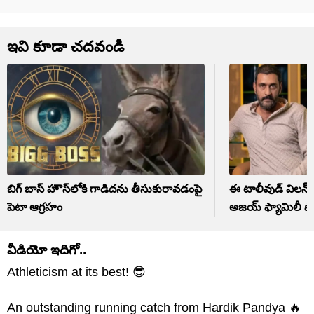
ఇవి కూడా చదవండి
బిగ్ బాస్‌ హౌస్‌లోకి గాడిదను తీసుకురావడంపై
ఈ టాలీవుడ్ విలన్‌క
పెటా ఆగ్రహం
అజయ్ ఫ్యామిలీ ఫొ
వీడియో ఇదిగో..
Athleticism at its best! 😎
An outstanding running catch from Hardik Pandya 🔥