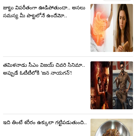
జుట్టు విపరీతంగా ఊడిపోతుందా.. అసలు
సమస్య మీ పొట్టలోనే ఉందేమో..
తమిళనాడు సీఎం విజయ్ చివరి సినిమా..
అప్పుడే ఓటీటీలోకి 'జన నాయగన్'!
ఇది తింటే శరీరం ఉక్కులా గట్టిపడుతుంది..