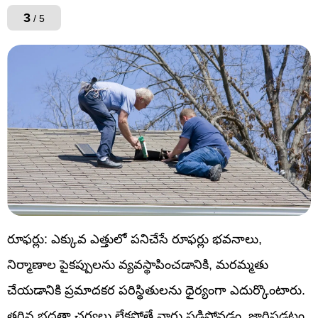
3
/ 5
రూఫర్లు: ఎక్కువ ఎత్తులో పనిచేసే రూఫర్లు భవనాలు,
నిర్మాణాల పైకప్పులను వ్యవస్థాపించడానికి, మరమ్మతు
చేయడానికి ప్రమాదకర పరిస్థితులను ధైర్యంగా ఎదుర్కొంటారు.
తగిన భద్రతా చర్యలు లేకపోతే వారు పడిపోవడం, జారిపడటం