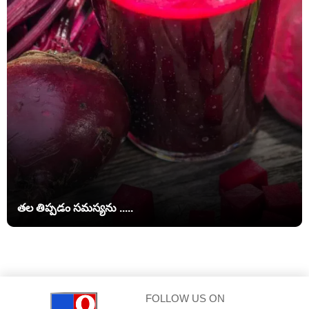
తల తిప్పడం సమస్యను .....
FOLLOW US ON