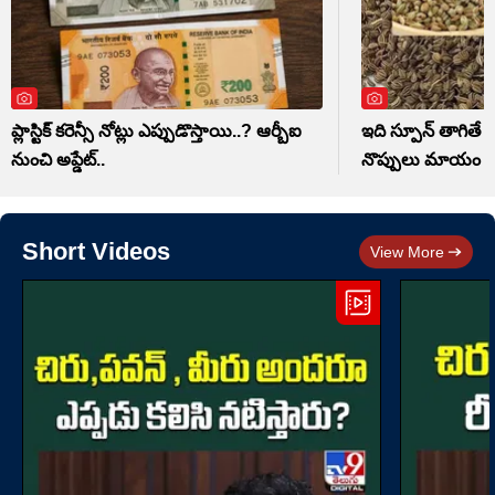
ప్లాస్టిక్ కరెన్సీ నోట్లు ఎప్పుడొస్తాయి..? ఆర్బీఐ
ఇది స్పూన్ తాగితే 
నుంచి అప్డేట్..
నొప్పులు మాయం
Short Videos
View More