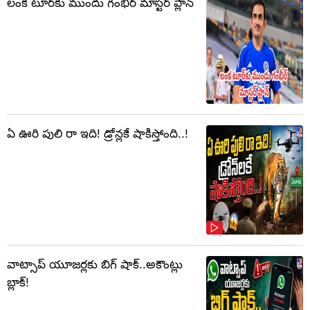
లంక టూర్‌కు ముందు గంభీర్ మాస్టర్ ప్లాన్
ఏ ఊరి పులి రా ఇది! డ్రోన్లకే షాకిస్తోంది..!
వాట్సాప్‌ యూజర్లకు బిగ్ షాక్..అకౌంట్లు
బ్లాక్!