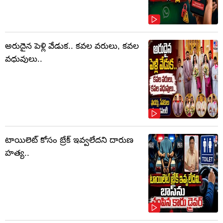
అరుదైన పెళ్లి వేడుక.. కవల వరులు, కవల
వధువులు..
టాయిలెట్‌ కోసం బ్రేక్‌ ఇవ్వలేదని దారుణ
హత్య..