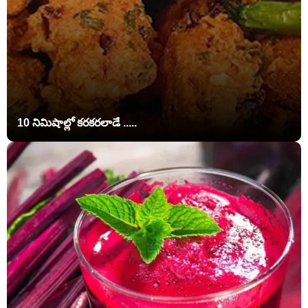
10 నిమిషాల్లో కరకరలాడే .....