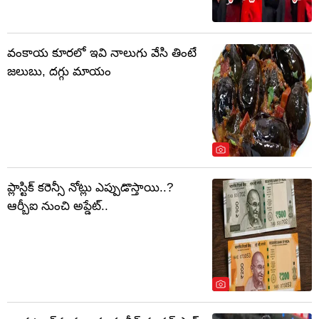
వంకాయ కూరలో ఇవి నాలుగు వేసి తింటే
జలుబు, దగ్గు మాయం
ప్లాస్టిక్ కరెన్సీ నోట్లు ఎప్పుడొస్తాయి..?
ఆర్బీఐ నుంచి అప్డేట్..