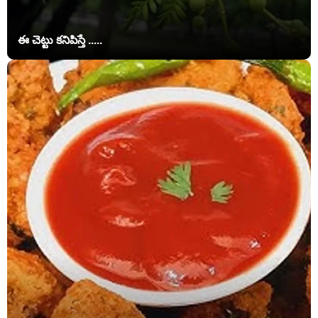
ఈ చెట్టు కనిపిస్తే .....