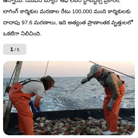
ఉన్నాయి. యుఎస్ బ్యూరో ఆఫ్ లేబర్ స్టాటిస్టిక్స్ ప్రకారం,
లాగింగ్ కార్మికుల మరణాల రేటు 100,000 మంది కార్మికులకు
దాదాపు 97.6 మరణాలు, ఇది అత్యంత ప్రాణాంతక వృత్తులలో
ఒకటిగా నిలిచింది.
1
/ 5