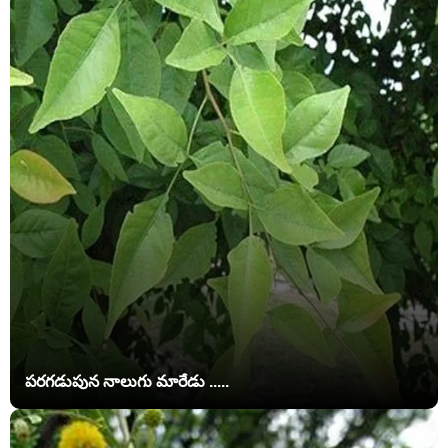
పరగడుపున నాలుగు మారేడు .....