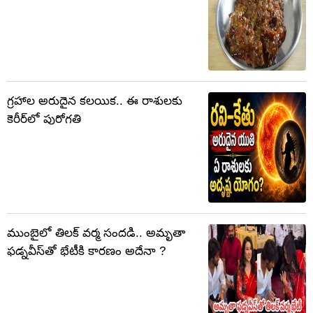
గ్రహాల అరుదైన కలయిక.. ఈ రాశులకు
కెరీర్‌లో పురోగతి
ముంబైలో తిలక్ వర్మ సందడి.. అమృతా
ఫడ్నవీస్‌తో భేటీకి కారణం అదేనా ?