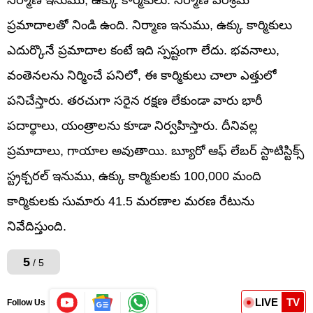
ప్రమాదాలతో నిండి ఉంది. నిర్మాణ ఇనుము, ఉక్కు కార్మికులు
ఎదుర్కొనే ప్రమాదాల కంటే ఇది స్పష్టంగా లేదు. భవనాలు,
వంతెనలను నిర్మించే పనిలో, ఈ కార్మికులు చాలా ఎత్తులో
పనిచేస్తారు. తరచుగా సరైన రక్షణ లేకుండా వారు భారీ
పదార్థాలు, యంత్రాలను కూడా నిర్వహిస్తారు. దీనివల్ల
ప్రమాదాలు, గాయాల అవుతాయి. బ్యూరో ఆఫ్ లేబర్ స్టాటిస్టిక్స్
స్ట్రక్చరల్ ఇనుము, ఉక్కు కార్మికులకు 100,000 మంది
కార్మికులకు సుమారు 41.5 మరణాల మరణ రేటును
నివేదిస్తుంది.
5
/ 5
LIVE
TV
Follow Us