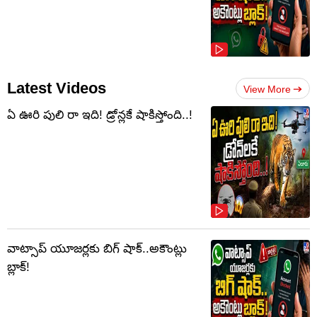
Latest Videos
View More
ఏ ఊరి పులి రా ఇది! డ్రోన్లకే షాకిస్తోంది..!
వాట్సాప్‌ యూజర్లకు బిగ్ షాక్..అకౌంట్లు
బ్లాక్!