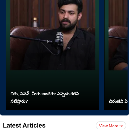
చిరు, పవన్, మీరు అందరూ ఎప్పడు కలిసి
నటిస్తారు?
చిరంజీవి ఏ 
Latest Articles
View More