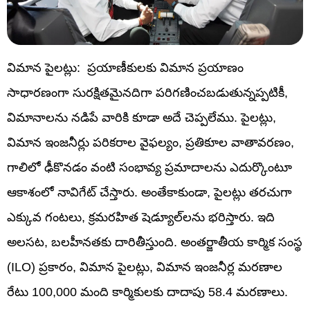
విమాన పైలట్లు: ప్రయాణీకులకు విమాన ప్రయాణం
సాధారణంగా సురక్షితమైనదిగా పరిగణించబడుతున్నప్పటికీ,
విమానాలను నడిపే వారికి కూడా అదే చెప్పలేము. పైలట్లు,
విమాన ఇంజనీర్లు పరికరాల వైఫల్యం, ప్రతికూల వాతావరణం,
గాలిలో ఢీకొనడం వంటి సంభావ్య ప్రమాదాలను ఎదుర్కొంటూ
ఆకాశంలో నావిగేట్ చేస్తారు. అంతేకాకుండా, పైలట్లు తరచుగా
ఎక్కువ గంటలు, క్రమరహిత షెడ్యూల్‌లను భరిస్తారు. ఇది
అలసట, బలహీనతకు దారితీస్తుంది. అంతర్జాతీయ కార్మిక సంస్థ
(ILO) ప్రకారం, విమాన పైలట్లు, విమాన ఇంజనీర్ల మరణాల
రేటు 100,000 మంది కార్మికులకు దాదాపు 58.4 మరణాలు.