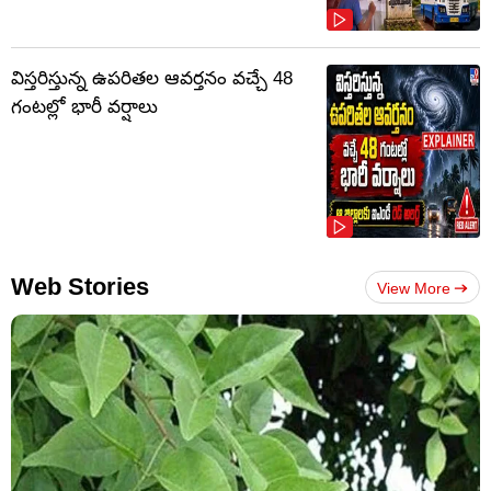
విస్తరిస్తున్న ఉపరితల ఆవర్తనం వచ్చే 48
గంటల్లో భారీ వర్షాలు
Web Stories
View More