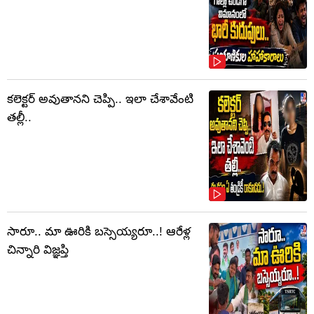
కలెక్టర్‌ అవుతానని చెప్పి.. ఇలా చేశావేంటి
తల్లీ..
సారూ.. మా ఊరికి బస్సెయ్యరూ..! ఆరేళ్ల
చిన్నారి విజ్ఞప్తి