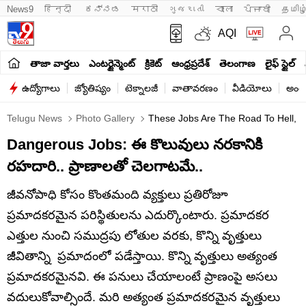
News9
हिन्दी 
ಕನ್ನಡ
मराठी
ગુજરાતી
বাংলা
ਪੰਜਾਬੀ
தமிழ
AQI
తాజా వార్తలు
ఎంటర్టైన్మెంట్
క్రికెట్
ఆంధ్రప్రదేశ్
తెలంగాణ
లైఫ్ స్టైల్
ఉద్యోగాలు
జ్యోతిష్యం
టెక్నాలజీ
వాతావరణం
వీడియోలు
అంతర
Telugu News
Photo Gallery
These Jobs Are The Road To Hell, M
Dangerous Jobs: ఈ కొలువులు నరకానికి
రహదారి.. ప్రాణాలతో చెలగాటమే..
జీవనోపాధి కోసం కొంతమంది వ్యక్తులు ప్రతిరోజూ
ప్రమాదకరమైన పరిస్థితులను ఎదుర్కొంటారు. ప్రమాదకర
ఎత్తుల నుంచి సముద్రపు లోతుల వరకు, కొన్ని వృత్తులు
జీవితాన్ని ప్రమాదంలో పడేస్తాయి. కొన్ని వృత్తులు అత్యంత
ప్రమాదకరమైనవి. ఈ పనులు చేయాలంటే ప్రాణంపై అసలు
వదులుకోవాల్సిందే. మరి అత్యంత ప్రమాదకరమైన వృత్తులు