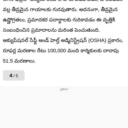
వల్ల తీవ్రమైన గాయాలకు గురవుతారు. అదనంగా, తీవ్రమైన
ఉష్ణోగ్రతలు, ప్రమాదకర పదార్థాలకు గురికావడం ఈ వృత్తికి
సంబంధించిన ప్రమాదాలను మరింత పెంచుతుంది.
ఆక్యుపేషనల్ సేఫ్టీ అండ్ హెల్త్ అడ్మినిస్ట్రేషన్ (OSHA) ప్రకారం,
రూఫర్ల మరణాల రేటు 100,000 మంది కార్మికులకు దాదాపు
51.5 మరణాలు.
4
/ 5