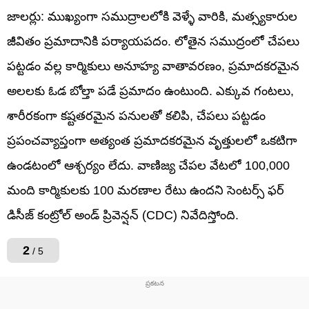
జాలర్లు: ముఖ్యంగా సముద్రాలలోకి వెళ్ళే వారికి, మత్స్యకారుల
జీవితం ప్రమాదానికి పర్యాయపదం. లోతైన సముద్రంలో చేపలు
పట్టడం వల్ల కార్మికులు అనూహ్య వాతావరణం, ప్రమాదకరమైన
అలలకు ఓడ బోల్తా పడే ప్రమాదం ఉంటుంది. ఎక్కువ గంటలు,
శారీరకంగా కష్టతరమైన పనులతో కలిపి, చేపలు పట్టడం
ప్రపంచవ్యాప్తంగా అత్యంత ప్రమాదకరమైన వృత్తులలో ఒకటిగా
ఉండటంలో ఆశ్చర్యం లేదు. వాణిజ్య చేపల వేటలో 100,000
మంది కార్మికులకు 100 మరణాల రేటు ఉందని సెంటర్స్ ఫర్
డిసీజ్ కంట్రోల్ అండ్ ప్రివెన్షన్ (CDC) నివేదిస్తోంది.
2
/ 5