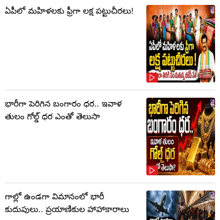
ఏపీలో మహిళలకు ఫ్రీగా లక్ష పట్టుచీరలు!
భారీగా పెరిగిన బంగారం ధర.. ఇవాళ
తులం గోల్డ్‌ ధర ఎంతో తెలుసా
గాల్లో ఉండగా విమానంలో భారీ
కుదుపులు.. ప్రయాణికుల హాహాకారాలు