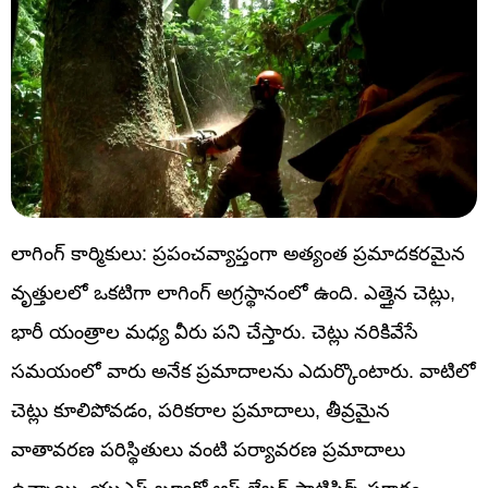
లాగింగ్ కార్మికులు: ప్రపంచవ్యాప్తంగా అత్యంత ప్రమాదకరమైన
వృత్తులలో ఒకటిగా లాగింగ్ అగ్రస్థానంలో ఉంది. ఎత్తైన చెట్లు,
భారీ యంత్రాల మధ్య వీరు పని చేస్తారు. చెట్లు నరికివేసే
సమయంలో వారు అనేక ప్రమాదాలను ఎదుర్కొంటారు. వాటిలో
చెట్లు కూలిపోవడం, పరికరాల ప్రమాదాలు, తీవ్రమైన
వాతావరణ పరిస్థితులు వంటి పర్యావరణ ప్రమాదాలు