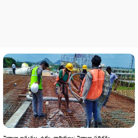
నిర్మాణ ఇనుము, ఉక్కు కార్మికులు: నిర్మాణ పరిశ్రమ