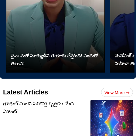
చైనా మరో సూర్యుడిని తయారు చేస్తోంది! ఎందుకో
మెనోపాజ్ త
తెలుసా
మహిళా తెల
Latest Articles
View More
గూగుల్ నుంచి సరికొత్త కృత్రిమ మేధ
ఏజెంట్