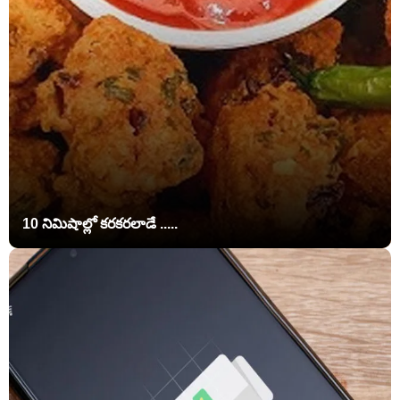
10 నిమిషాల్లో కరకరలాడే .....