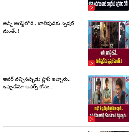
అన్నీ ఆగస్ట్‌లోనే.. టాలీవుడ్‌కు స్పెషల్
మంత్..!
ఆఫర్ వచ్చినప్పుడు ఫ్లాప్ ఇచ్చారు..
ఇప్పుడేమో ఆఫర్స్ కోసం..