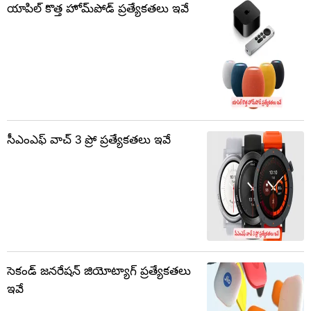
యాపిల్ కొత్త హోమ్‌పోడ్ ప్రత్యేకతలు ఇవే
సీఎంఎఫ్ వాచ్ 3 ప్రో ప్రత్యేకతలు ఇవే
సెకండ్ జనరేషన్ జియోట్యాగ్ ప్రత్యేకతలు
ఇవే