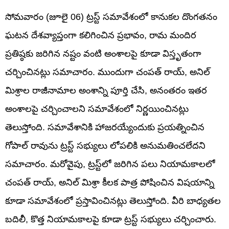
సోమవారం (జూలై 06) ట్రస్ట్ సమావేశంలో కానుకల దొంగతనం
ఘటన దేశవ్యాప్తంగా కలిగించిన ప్రభావం, రామ మందిర
ప్రతిష్ఠకు జరిగిన నష్టం వంటి అంశాలపై కూడా విస్తృతంగా
చర్చించినట్లు సమాచారం. ముందుగా చంపత్ రాయ్, అనిల్
మిశ్రాల రాజీనామాల అంశాన్ని పూర్తి చేసి, అనంతరం ఇతర
అంశాలపై చర్చించాలని సమావేశంలో నిర్ణయించినట్లు
తెలుస్తోంది. సమావేశానికి హాజరయ్యేందుకు ప్రయత్నించిన
గోపాల్ రావును ట్రస్ట్ సభ్యులు లోపలికి అనుమతించలేదని
సమాచారం. మరోవైపు, ట్రస్ట్‌లో జరిగిన పలు నియామకాలలో
చంపత్ రాయ్, అనిల్ మిశ్రా కీలక పాత్ర పోషించిన విషయాన్ని
కూడా సమావేశంలో ప్రస్తావించినట్లు తెలుస్తోంది. వీరి బాధ్యతల
బదిలీ, కొత్త నియామకాలపై కూడా ట్రస్ట్ సభ్యులు చర్చించారు.