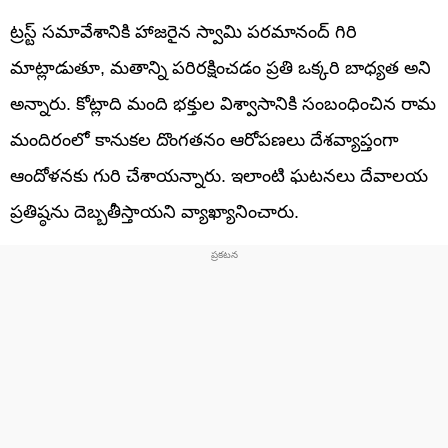
ట్రస్ట్ సమావేశానికి హాజరైన స్వామి పరమానంద్ గిరి
మాట్లాడుతూ, మతాన్ని పరిరక్షించడం ప్రతి ఒక్కరి బాధ్యత అని
అన్నారు. కోట్లాది మంది భక్తుల విశ్వాసానికి సంబంధించిన రామ
మందిరంలో కానుకల దొంగతనం ఆరోపణలు దేశవ్యాప్తంగా
ఆందోళనకు గురి చేశాయన్నారు. ఇలాంటి ఘటనలు దేవాలయ
ప్రతిష్ఠను దెబ్బతీస్తాయని వ్యాఖ్యానించారు.