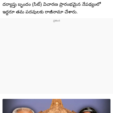
దర్యాప్తు బృందం (సిట్) విచారణ ప్రారంభమైన నేపథ్యంలో
ఇద్దరూ తమ పదవులకు రాజీనామా చేశారు.