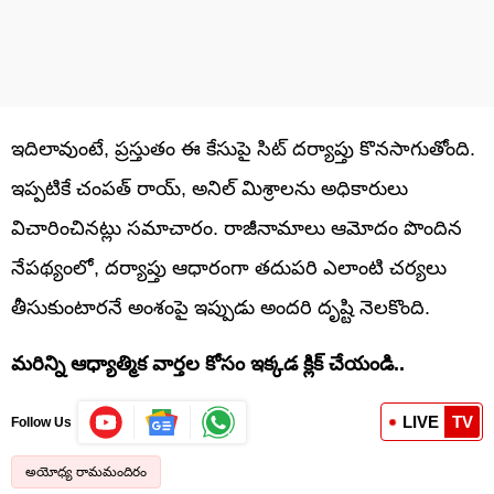
ఇదిలావుంటే, ప్రస్తుతం ఈ కేసుపై సిట్ దర్యాప్తు కొనసాగుతోంది.
ఇప్పటికే చంపత్ రాయ్, అనిల్ మిశ్రాలను అధికారులు
విచారించినట్లు సమాచారం. రాజీనామాలు ఆమోదం పొందిన
నేపథ్యంలో, దర్యాప్తు ఆధారంగా తదుపరి ఎలాంటి చర్యలు
తీసుకుంటారనే అంశంపై ఇప్పుడు అందరి దృష్టి నెలకొంది.
మరిన్ని ఆధ్యాత్మిక వార్తల కోసం ఇక్కడ క్లిక్ చేయండి..
LIVE
TV
Follow Us
అయోధ్య రామమందిరం