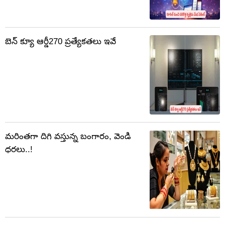
బెన్ క్యూ ఆర్డీ270 ప్రత్యేకతలు ఇవే
మరింతగా దిగి వస్తున్న బంగారం, వెండి
ధరలు..!