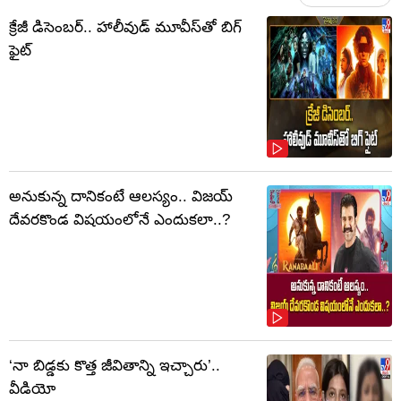
క్రేజీ డిసెంబర్‌.. హాలీవుడ్ మూవీస్‌తో బిగ్
ఫైట్‌
అనుకున్న దానికంటే ఆలస్యం.. విజయ్
దేవరకొండ విషయంలోనే ఎందుకలా..?
‘నా బిడ్డకు కొత్త జీవితాన్ని ఇచ్చారు’..
వీడియో