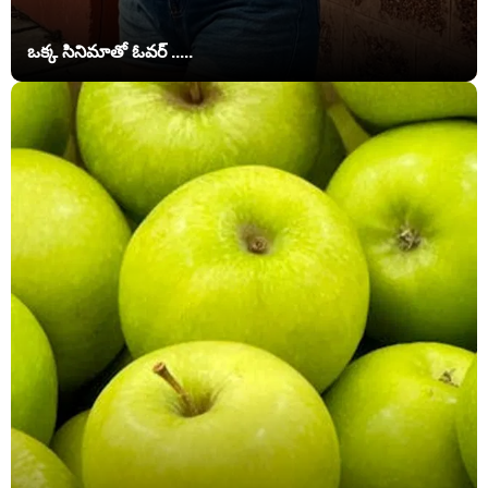
ఒక్క సినిమాతో ఓవర్ .....