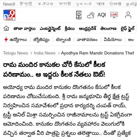
News9
हिन्दी 
ಕನ್ನಡ
मराठी
ગુજરાતી
বাংলা
ਪੰਜਾਬੀ
தமிழ
AQI
తాజా వార్తలు
ఎంటర్టైన్మెంట్
క్రీడలు
ఆంధ్రప్రదేశ్
తెలంగాణ
లైఫ్ స్టైల్
ఉద్యోగాలు
జ్యోతిష్యం
టెక్నాలజీ
వాతావరణం
వీడియోలు
అంతర
Telugu News
India News
Ayodhya Ram Mandir Donations Theft C
రామ మందిర కానుకల చోరీ కేసులో కీలక
పరిణామం.. ఆ ఇద్దరు కీలక నేతలు ఔట్!
అయోధ్య రామ మందిర కానుకల దొంగతనం కేసులో కీలక
పరిణామం చోటుచేసుకుంది. శ్రీ రామ జన్మభూమి తీర్థ క్షేత్ర ట్రస్ట్
నిర్వహించిన సమావేశంలో ప్రధాన కార్యదర్శి చంపత్ రాయ్,
ట్రస్టీ అనిల్ మిశ్రా సమర్పించిన రాజీనామాలను ట్రస్ట్ ఏకగ్రీవంగా
ఆమోదించింది. కానుకల దొంగతనం వ్యవహారం వెలుగులోకి
వచ్చిన తర్వాత వీరి పాత్రపై ప్రశ్నలు తలెత్తాయి.. దీంతో ప్రత్యేక