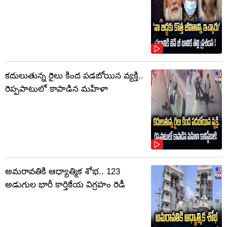
కదులుతున్న రైలు కింద పడబోయిన వ్యక్తి..
రెప్పపాటులో కాపాడిన మహిళా
అమరావతికి ఆధ్యాత్మిక శోభ.. 123
అడుగుల భారీ కార్తికేయ విగ్రహం రెడీ