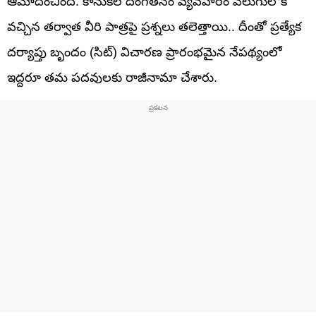
ఆమోదించింది. కానుకల దొంగతనం వ్యవహారం వెలుగులోకి
వచ్చిన తర్వాత వీరి పాత్రపై ప్రశ్నలు తలెత్తాయి.. దీంతో ప్రత్యేక
దర్యాప్తు బృందం (సిట్) విచారణ ప్రారంభమైన నేపథ్యంలో
ఇద్దరూ తమ పదవులకు రాజీనామా చేశారు.