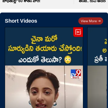
బాధితుల్లో 60 శాతం వారే!
తింటే.. రుచి అదిరిపోద
Short Videos
View More