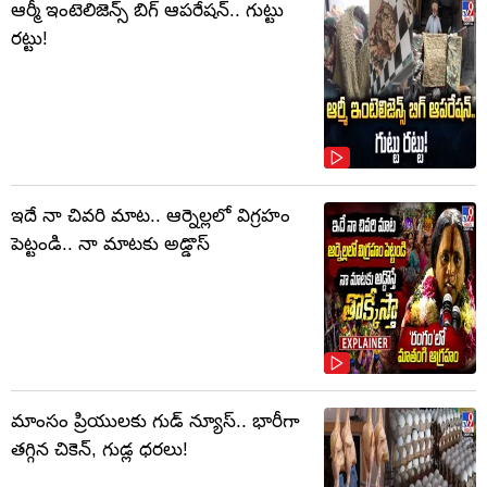
ఆర్మీ ఇంటెలిజెన్స్ బిగ్ ఆపరేషన్.. గుట్టు
రట్టు!
ఇదే నా చివరి మాట.. ఆర్నెల్లలో విగ్రహం
పెట్టండి.. నా మాటకు అడ్డొస్
మాంసం ప్రియులకు గుడ్ న్యూస్.. భారీగా
తగ్గిన చికెన్, గుడ్ల ధరలు!