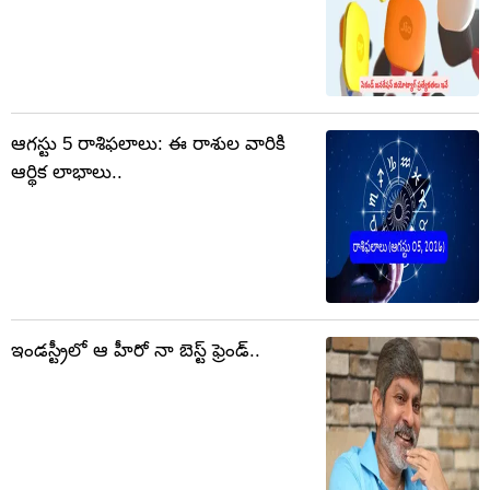
ఆగస్టు 5 రాశిఫలాలు: ఈ రాశుల వారికి
ఆర్థిక లాభాలు..
ఇండస్ట్రీలో ఆ హీరో నా బెస్ట్ ఫ్రెండ్..