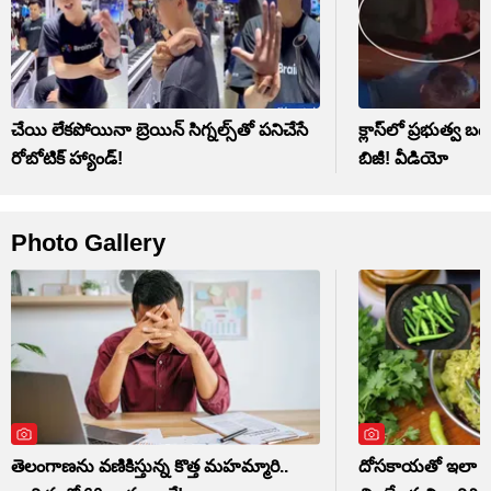
చేయి లేకపోయినా బ్రెయిన్ సిగ్నల్స్‌తో పనిచేసే
క్లాస్‌లో ప్రభుత్వ బడి
రోబోటిక్ హ్యాండ్!
బిజీ! వీడియో
Photo Gallery
తెలంగాణను వణికిస్తున్న కొత్త మహమ్మారి..
దోసకాయతో ఇలా పచ్