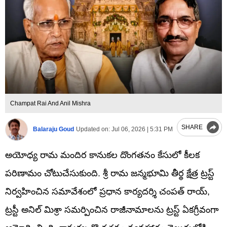
Champat Rai And Anil Mishra
SHARE
Balaraju Goud
Updated on:
Jul 06, 2026 | 5:31 PM
అయోధ్య రామ మందిర కానుకల దొంగతనం కేసులో కీలక
పరిణామం చోటుచేసుకుంది. శ్రీ రామ జన్మభూమి తీర్థ క్షేత్ర ట్రస్ట్
నిర్వహించిన సమావేశంలో ప్రధాన కార్యదర్శి చంపత్ రాయ్,
ట్రస్టీ అనిల్ మిశ్రా సమర్పించిన రాజీనామాలను ట్రస్ట్ ఏకగ్రీవంగా