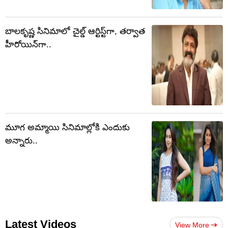
బాలకృష్ణ సినిమాలో చైల్డ్ ఆర్టిస్ట్‏గా, తర్వాత
హీరోయిన్‏గా..
మూగ అమ్మాయి సినిమాల్లోకి ఎందుకు
అన్నారు..
Latest Videos
View More