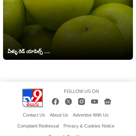
వీళ్ళు రెడ్ యాపిల్స్ .....
FOLLOW US ON
Contact Us
About Us
Advertise With Us
Complaint Redressal
Privacy & Cookies Notice