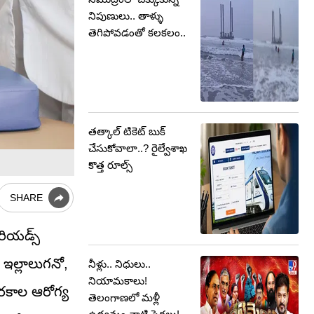
నిపుణులు.. తాళ్ళు
తెగిపోవడంతో కలకలం..
తత్కాల్ టికెట్ బుక్
చేసుకోవాలా..? రైల్వేశాఖ
కొత్త రూల్స్
SHARE
రియడ్స్
 ఇల్లాలుగనో,
నీళ్లు.. నిధులు..
నియామకాలు!
 రకాల ఆరోగ్య
తెలంగాణలో మళ్లీ