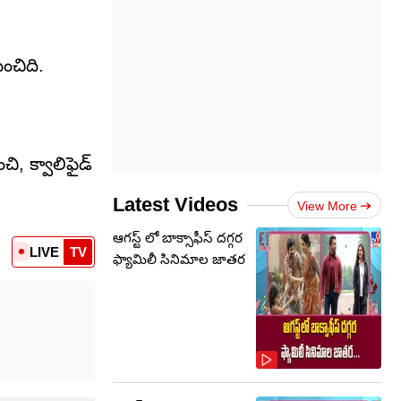
ంచిది.
ి, క్వాలిఫైడ్
Latest Videos
View More
ఆగస్ట్ లో బాక్సాఫీస్ దగ్గర
LIVE
TV
ఫ్యామిలీ సినిమాల జాతర