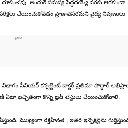
లు చూపించవు. అందుకే సమస్య పెద్దదయ్యే వరకు ఆగకుండ
త పరీక్షలు చేయించుకోవడం ప్రాణావసరమని వైద్య నిపుణులు
ీ విభాగం సీనియర్ కన్సల్టెంట్ డాక్టర్ ప్రతిమా పొద్దార్ అభిప్
ఏటా ఖచ్చితంగా కొన్ని బ్లడ్ టెస్టులు చేయించుకోవాలి.
తుంది. ముఖ్యంగా రక్తహీనత , ఇతర ఇన్ఫెక్షన్లను గుర్తిస్తుంద