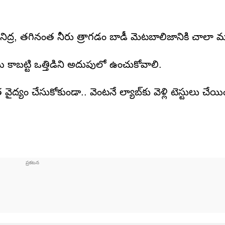
ిద్ర, తగినంత నీరు త్రాగడం బాడీ మెటబాలిజానికి చాలా మ
ి కాబట్టి ఒత్తిడిని అదుపులో ఉంచుకోవాలి.
్యం చేసుకోకుండా.. వెంటనే ల్యాబ్‌కు వెళ్లి టెస్టులు చేయించ