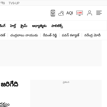
नी9
TV9-UP
AQI
ండింగ్
హెల్త్‌
క్రైమ్
ఆధ్యాత్మికం
పాలిటిక్స్‌
ర‌ణ్‌
చంద్రబాబు నాయుడు
రేవంత్ రెడ్డి
పవన్ కళ్యాణ్
నరేంద్ర మోదీ
క
జరిగేది
్ష్యం