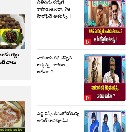
నితిన్‌ను రుక్మిణి
కాపాడుతుందా..?ఆ
హీరోపైనే ఆశలన్నీ..!
మూడు రెట్లు
వారణాసి కథ చెప్పిన
ింటే చాలు
జక్కన్న.. కారణం
అదేనా..?
పెద్ద రిస్కే తీసుకోబోతున్న
అనిల్ రావిపూడి..!