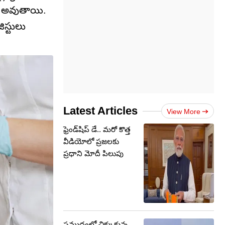
ర్ అవుతాయి.
స్టులు
Latest Articles
View More
ఫ్రెండ్‌షిప్ డే.. మరో కొత్త
వీడియోలో ప్రజలకు
ప్రధాని మోదీ పిలుపు
సముద్రంలో చిక్కుకున్న