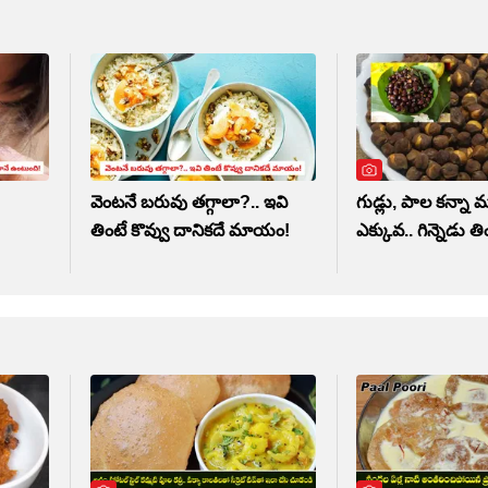
వెంటనే బరువు తగ్గాలా?.. ఇవి
గుడ్లు, పాల కన్నా 
తింటే కొవ్వు దానికదే మాయం!
ఎక్కువ.. గిన్నెడు త