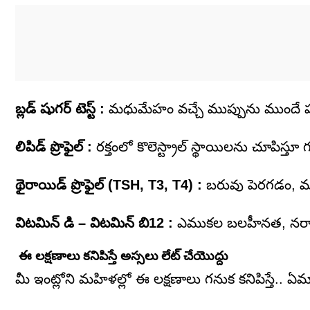
బ్లడ్ షుగర్ టెస్ట్ :
మధుమేహం వచ్చే ముప్పును ముందే ప
లిపిడ్ ప్రొఫైల్ :
రక్తంలో కొలెస్ట్రాల్ స్థాయిలను చూపిస్తూ
థైరాయిడ్ ప్రొఫైల్ (TSH, T3, T4) :
బరువు పెరగడం, మూడ్ 
విటమిన్ డి – విటమిన్ బి12 :
ఎముకల బలహీనత, నరాల నీ
ఈ లక్షణాలు కనిపిస్తే అస్సలు లేట్ చేయొద్దు
మీ ఇంట్లోని మహిళల్లో ఈ లక్షణాలు గనుక కనిపిస్తే.. 