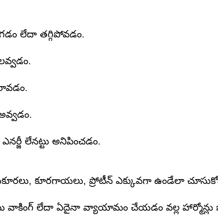
గడం లేదా తగ్గిపోవడం.
లవ్వడం.
 రావడం.
అవ్వడం.
 ఎనర్జీ లేనట్టు అనిపించడం.
ఆకుకూరలు, కూరగాయలు, ప్రోటీన్ ఎక్కువగా ఉండేలా చూసుకో
వాకింగ్ లేదా ఏదైనా వ్యాయామం చేయడం వల్ల హార్మోన్లు బ్