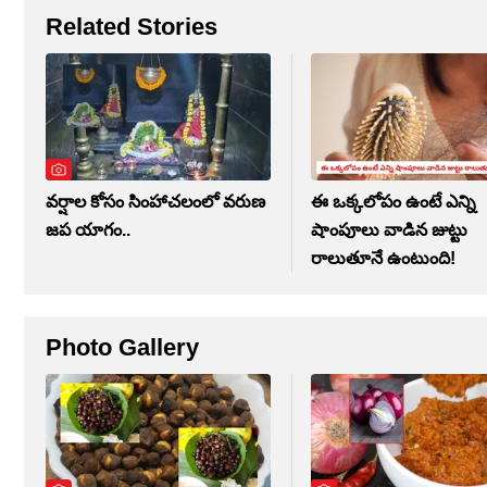
Related Stories
వర్షాల కోసం సింహాచలంలో వరుణ
ఈ ఒక్కలోపం ఉంటే ఎన్ని
జప యాగం..
షాంపూలు వాడిన జుట్టు
రాలుతూనే ఉంటుంది!
Photo Gallery