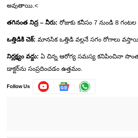
అవుతాయి.<
తగినంత నిద్ర – నీరు:
రోజుకు కనీసం 7 నుండి 8 గంటల న
ఒత్తిడికి చెక్:
మానసిక ఒత్తిడి వల్లనే సగం రోగాలు వస్తాయ
నిర్లక్ష్యం వద్దు:
ఏ చిన్న ఆరోగ్య సమస్య కనిపించినా సొంత వైద
డాక్టర్‌ను సంప్రదించడం ఉత్తమం.
Follow Us