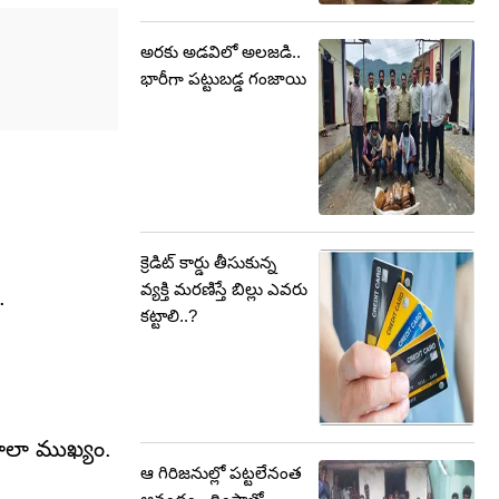
అరకు అడవిలో అలజడి..
భారీగా పట్టుబడ్డ గంజాయి
క్రెడిట్ కార్డు తీసుకున్న
వ్యక్తి మరణిస్తే బిల్లు ఎవరు
.
కట్టాలి..?
చాలా ముఖ్యం.
ఆ గిరిజనుల్లో పట్టలేనంత