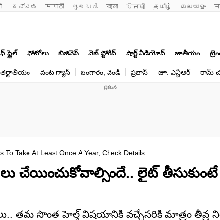
ी 
ಕನ್ನಡ
मराठी
ગુજરાતી
বাংলা
ਪੰਜਾਬੀ
தமிழ்
മലയാളം
म
ఫ్ స్టైల్
ఫోటోలు
బిజినెస్
వెబ్ స్టోరీస్
షార్ట్ వీడియోస్
జాతీయం
ట్రె
తర్జాతీయం
వంట గ్యాస్
బంగారం, వెండి
ప్రభాస్
జూ. ఎన్టీఆర్
రామ్ చ‌
 To Take At Least Once A Year, Check Details
ు చేయించుకోవాల్సిందే.. లైట్ తీసుకుంటే 
తమ సొంత హెల్త్ విషయానికి వచ్చేసరికి మాత్రం తీవ్ర నిర్లక