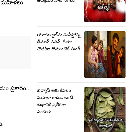
ఉద్యమం నాటి సెగలు!
ా, మహిళలు
యూట్యూబ్‌ను ఊపేస్తోన్న
డీమాన్ పవన్, రీతూ
చౌదరీల రొమాంటిక్ సాంగ్
రాయం ప్రకారం..
బిర్యానీ ఆకు కేవలం
మసాలా కాదు.. ఇంటి
శుభానికి ప్రతీకగా
ఎందుకు..
ి.