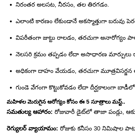
నిరంతర అలసట, నీరసం, తల తిరగడం.
ఎలాంటి కారణం లేకుండానే అకస్మాత్తుగా బరువు పెర
విపరీతంగా జుట్టు రాలడం, తరచుగా అనారోగ్యం పా
నెలసరి క్రమం తప్పడం లేదా అసాధారణ మార్పులు
అధికంగా దాహం వేయడం, తరచుగా మూత్రవిసర్జన 
గుండె వేగంగా కొట్టుకోవడం లేదా దీర్ఘకాలంగా బాడీలో
మహిళల మెరుగైన ఆరోగ్యం కోసం ఈ 5 సూత్రాలు మస్ట్..
సమతుల్య ఆహారం:
రోజువారీ డైట్‌లో తాజా పండ్లు, 
రెగ్యులర్ వ్యాయామం:
రోజుకు కనీసం 30 నిమిషాల పాటు 