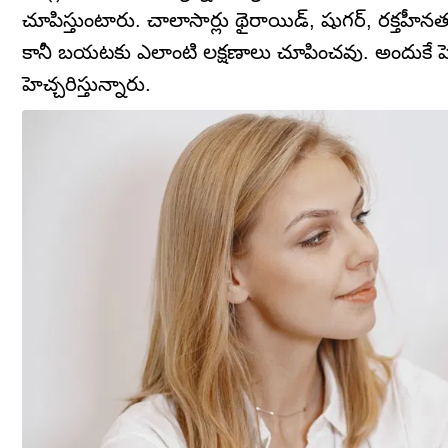
చూపిస్తుంటారు. చాలాసార్లు థైరాయిడ్, షుగర్, రక్తహ
కానీ బయటకు ఎలాంటి లక్షణాలు చూపించవు. అందుకే పెద్
హెచ్చరిస్తున్నారు.