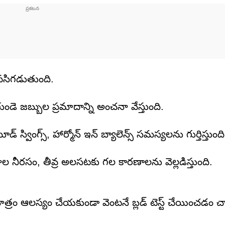
సిగడుతుంది.
 గుండె జబ్బుల ప్రమాదాన్ని అంచనా వేస్తుంది.
స్వింగ్స్, హార్మోన్ ఇన్ బ్యాలెన్స్ సమస్యలను గుర్తిస్తుంది
రసం, తీవ్ర అలసటకు గల కారణాలను వెల్లడిస్తుంది.
ఏమాత్రం ఆలస్యం చేయకుండా వెంటనే బ్లడ్ టెస్ట్ చేయించడం 