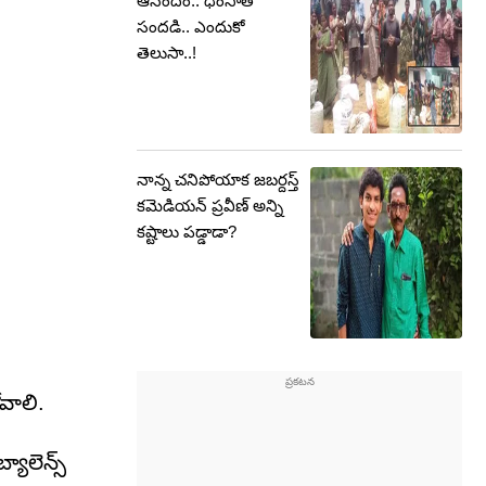
ఆనందం.. ధింసాతో
సందడి.. ఎందుకో
తెలుసా..!
నాన్న చనిపోయాక జబర్దస్త్
కమెడియన్ ప్రవీణ్ అన్ని
కష్టాలు పడ్డాడా?
వాలి.
యాలెన్స్