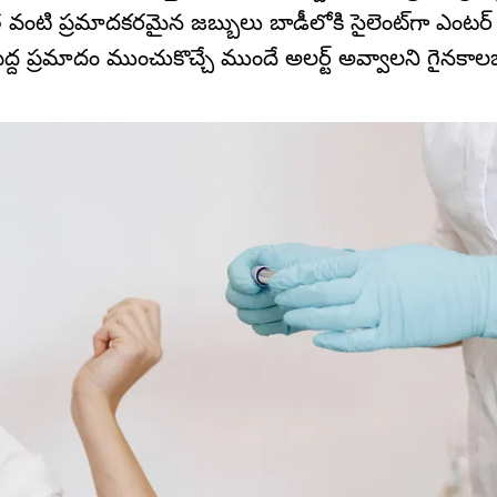
ీనత వంటి ప్రమాదకరమైన జబ్బులు బాడీలోకి సైలెంట్‌గా ఎంట
ద ప్రమాదం ముంచుకొచ్చే ముందే అలర్ట్ అవ్వాలని గైనకాలజి