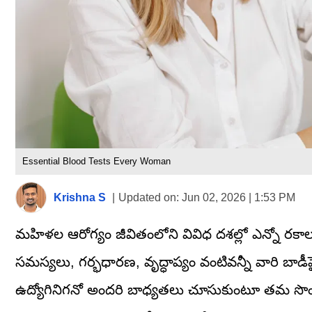
Essential Blood Tests Every Woman
Krishna S
|
Updated on:
Jun 02, 2026 | 1:53 PM
మహిళల ఆరోగ్యం జీవితంలోని వివిధ దశల్లో ఎన్నో రకాల
సమస్యలు, గర్భధారణ, వృద్ధాప్యం వంటివన్నీ వారి బాడ
ఉద్యోగినిగనో అందరి బాధ్యతలు చూసుకుంటూ తమ సొంత ఆరోగ