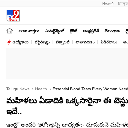
News9
हिन्द
తాజా వార్తలు
ఎంటర్టైన్మెంట్
క్రికెట్
ఆంధ్రప్రదేశ్
తెలంగాణ
లై
ఉద్యోగాలు
జ్యోతిష్యం
టెక్నాలజీ
వాతావరణం
వీడియోలు
అం
Telugu News
Health
Essential Blood Tests Every Woman Needs
మహిళలు ఏడాదికి ఒక్కసారైనా ఈ టెస్టుల
ఇదే..
ఇంట్లో అందరి ఆరోగ్యాన్ని బాధ్యతగా చూసుకునే మహిళలు.. 