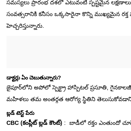
సమస్యలు ప్రారంభ దశలో ఎటువంటి స్పష్టమైన లక్షణా
సంవత్సరానికి కనీసం ఒక్కసారైనా కొన్ని ముఖ్యమైన రక్
హెచ్చరిస్తున్నారు.
డాక్టర్లు ఏం చెబుతున్నారు?
జైపూర్‌లోని అపోలో స్పెక్ట్రా హాస్పిటల్ ప్రసూతి, గైనకాలజ
మహిళలు తమ అంతర్గత ఆరోగ్య స్థితిని తెలుసుకోవడానికి 
బ్లడ్ టెస్ట్ పేరు
CBC (కంప్లీట్ బ్లడ్ కౌంట్)
: బాడీలో రక్తం ఎంతుందో చూపిస్