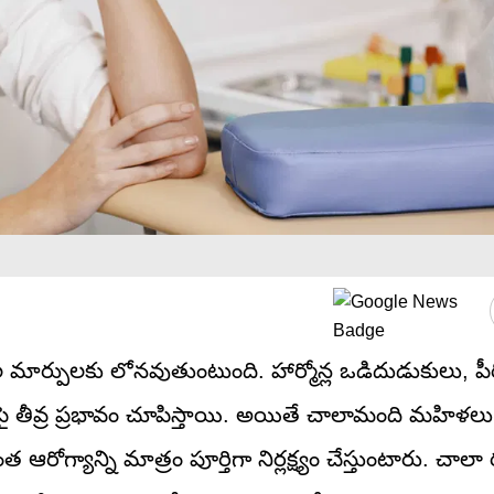
 మార్పులకు లోనవుతుంటుంది. హార్మోన్ల ఒడిదుడుకులు, పీ
ీపై తీవ్ర ప్రభావం చూపిస్తాయి. అయితే చాలామంది మహిళలు
్యాన్ని మాత్రం పూర్తిగా నిర్లక్ష్యం చేస్తుంటారు. చాలా