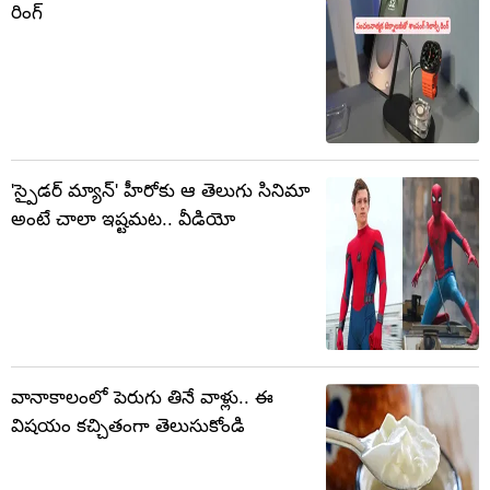
రింగ్‌
'స్పైడర్ మ్యాన్' హీరోకు ఆ తెలుగు సినిమా
అంటే చాలా ఇష్టమట.. వీడియో
వానాకాలంలో పెరుగు తినే వాళ్లు.. ఈ
విషయం కచ్చితంగా తెలుసుకోండి