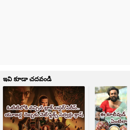
ఇవి కూడా చదవండి