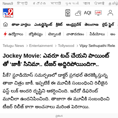
News9
हिन्दी 
ಕನ್ನಡ
मराठी
ગુજરાતી
বাংলা
ਪੰਜਾਬੀ
தமிழ
AQI
తాజా వార్తలు
ఎంటర్టైన్మెంట్
క్రికెట్
ఆంధ్రప్రదేశ్
తెలంగాణ
లైఫ్ స్టైల్
ఉద్యోగాలు
జ్యోతిష్యం
టెక్నాలజీ
వాతావరణం
వీడియోలు
అంతర
Telugu News
Entertainment
Tollywood
Vijay Sethupathi Relea
Jockey Movie: ఎవరూ టచ్ చేయని పాయింట్
తో ‘జాకీ’ సినిమా.. టీజర్ అద్దిరిపోయిందిగా..
పీకే7 స్టూడియోస్ సమర్పణలో డాక్టర్ ప్రగభల్ తెరకెక్కిస్తున్న
తాజా చిత్రం జాకీ. ఇప్పటికే ఈ మూవీకి సంబంధించి రిలీజైన
ఫస్ట్ లుక్ అందరి దృష్టిని ఆకర్షించింది. ఇదేదో డిఫరెంట్
మూవీలా ఉందనిపించింది. తాజాగా ఈ మూవీకి సంబంధించి
టీజర్ రిలీజ్ కాగా అంచనాలు మరింత పెరిగాయి.