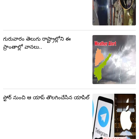
గురువారం తెలుగు రాష్ట్రాల్లోని ఈ
ప్రాంతాల్లో వానలు..
స్టోర్‌‌ నుంచి ఆ యాప్ తొలగించేసిన యాపిల్