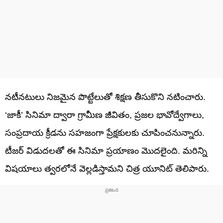
నటీనటులు నిజమైన పొట్టేలుతో శిక్షణ తీసుకొని నటించారు.
‘జాకీ’ సినిమా ద్వారా గ్రామీణ జీవితం, ప్రజల భావోద్వేగాలు,
సంప్రదాయ క్రీడను సహజంగా ప్రేక్షకులకు చూపించనున్నారు.
టీజర్ విడుదలతో ఈ సినిమా ప్రయాణం మొదలైంది. మరిన్ని
విషయాలు త్వరలోనే వెల్లడిస్తామని చిత్ర యూనిట్ తెలిపారు.