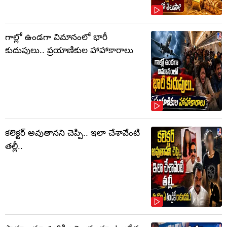
గాల్లో ఉండగా విమానంలో భారీ
కుదుపులు.. ప్రయాణికుల హాహాకారాలు
కలెక్టర్‌ అవుతానని చెప్పి.. ఇలా చేశావేంటి
తల్లీ..