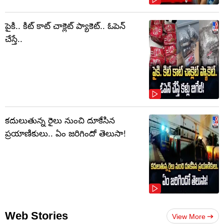
పైకి.. కిట్‌ కాట్‌ చాక్లెట్ ప్యాకెట్‌.. ఓపెన్‌
చేస్తే..
కదులుతున్న రైలు నుంచి దూకేసిన
ప్రయాణికులు.. ఏం జరిగిందో తెలుసా!
Web Stories
View More