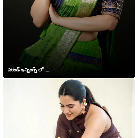
సెకండ్ ఇన్నింగ్స్ లో .....