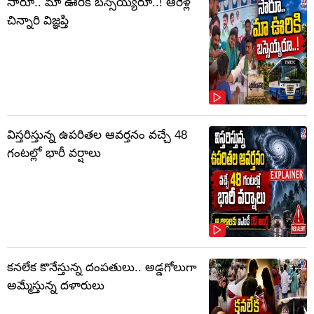
సారూ.. మా ఊరికి బస్సెయ్యరూ..! ఆరేళ్ల
చిన్నారి విజ్ఞప్తి
విస్తరిస్తున్న ఉపరితల ఆవర్తనం వచ్చే 48
గంటల్లో భారీ వర్షాలు
కనలేక కొనేస్తున్న దంపతులు.. అడ్డగోలుగా
అమ్మేస్తున్న దళారులు