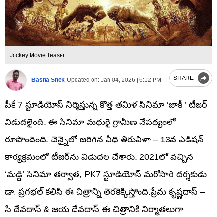
Jockey Movie Teaser
SHARE
Basha Shek
Updated on:
Jan 04, 2026 | 6:12 PM
పీకే 7 స్టూడియోస్ నిర్మిస్తున్న కొత్త తమిళ సినిమా ‘జాకీ ’ టీజర్
విడుదలైంది. ఈ సినిమా మధురై గ్రామీణ నేపథ్యంలో
రూపొందింది. చెన్నైలో జరిగిన వీధి తిరువిళా – 13వ ఎడిషన్
కార్యక్రమంలో టీజర్‌ను విడుదల చేశారు. 2021లో వచ్చిన
‘మడ్డి’ సినిమా తర్వాత, PK7 స్టూడియోస్ మరోసారి దర్శకుడు
డా. ప్రగభల్ కలిసి ఈ చిత్రాన్ని తెరకెక్కిస్తోంది.ప్రేమ కృష్ణదాస్ –
సి దేవదాస్ & జయ దేవదాస్ ఈ చిత్రానికి నిర్మాతలుగా