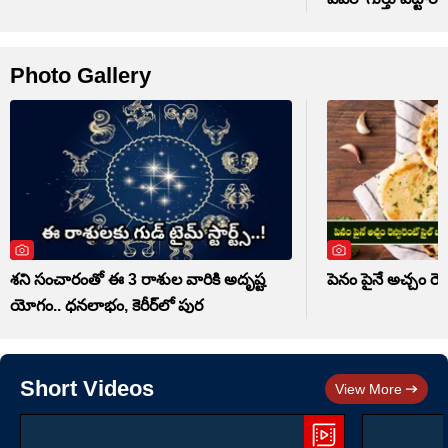
Photo Gallery
శని సంచారంతో ఈ 3 రాశుల వారికి అదృష్ట
పెనం పైనే అచ్చం రెస్ట
యోగం.. ధనలాభం, కెరీర్‌లో పుర
Short Videos
View More