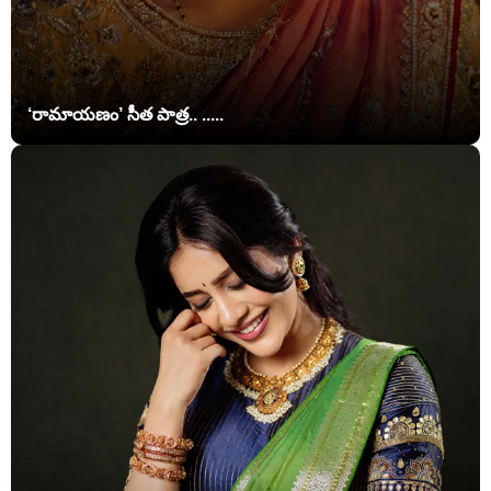
‘రామాయణం’ సీత పాత్ర.. .....