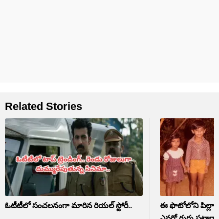
Related Stories
ఓటీటీలో సంచలనంగా మారిన రియల్ స్టోరీ..
ఈ ఫొటోలోని పిల్లాడ
ఎవరో గుర్తు పట్టారా