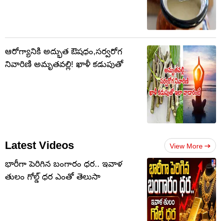
ఆరోగ్యానికి అద్భుత ఔషధం,సర్వరోగ
నివారిణి అమృతవల్లి! ఖాళీ కడుపుతో
Latest Videos
View More
భారీగా పెరిగిన బంగారం ధర.. ఇవాళ
తులం గోల్డ్‌ ధర ఎంతో తెలుసా