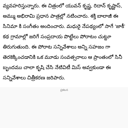
వ్యవహరిస్తున్నారు. ఈ చిత్రంలో యువన్ కృష్ణ, రిదాన్ కృష్ణాస్,
అమ్ము అభిరామి ప్రధాన పాత్రల్లో నటించారు. శక్తి బాలాజీ ఈ
సినిమా కి సంగీతం అందించారు. మధురై నేపథ్యంలో సాగే ‘జాకీ’
కథ గ్రామాల్లో జరిగే సంప్రదాయ పొట్టేలు పోరాటం చుట్టూ
తిరుగుతుంది. ఈ పోరాట సన్నివేశాలు అన్ని సహజం గా
తెరకెక్కించడానికి ఒక మూడు సంవత్సరాలు ఆ ప్రాంతంలో సినీ
బృందము చాలా కృషి చేసి నేటివిటీ మిస్ అవ్వకుండా ఈ
సన్నివేశాలు చిత్రీకరణ జరిపారు.