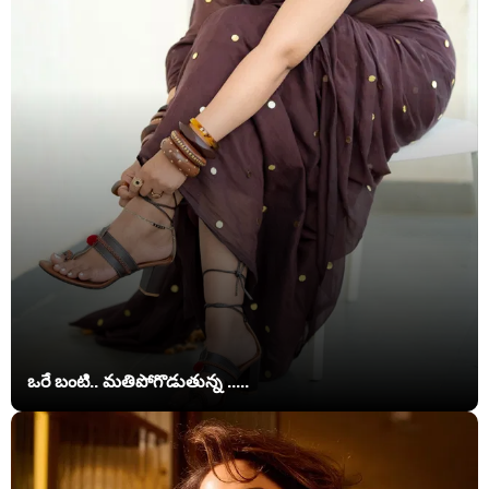
ఒరే బంటి.. మతిపోగొడుతున్న .....