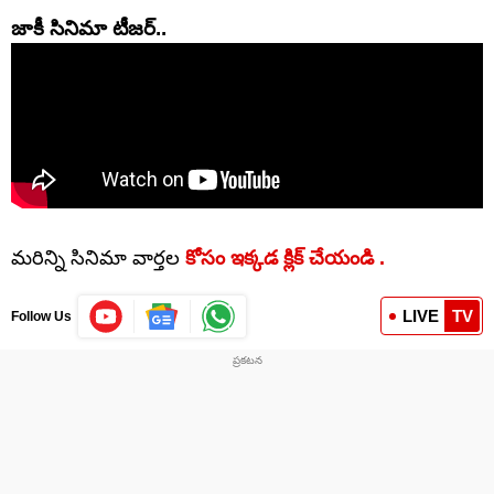
జాకీ సినిమా టీజర్..
మరిన్ని సినిమా వార్తల
కోసం ఇక్కడ క్లిక్ చేయండి .
LIVE
TV
Follow Us