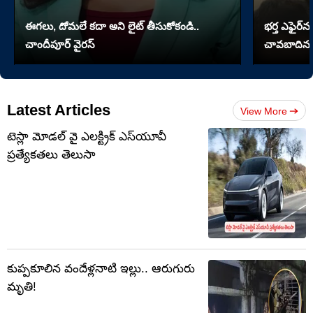
ఈగలు, దోమలే కదా అని లైట్ తీసుకోకండి..
భర్త ఎఫైర్‌న
చాందీపూర్ వైరస్
చావబాదిన భ
Latest Articles
View More
టెస్లా మోడల్ వై ఎలక్ట్రిక్ ఎస్‌యూవీ
ప్రత్యేకతలు తెలుసా
కుప్పకూలిన వందేళ్లనాటి ఇల్లు.. ఆరుగురు
మృతి!