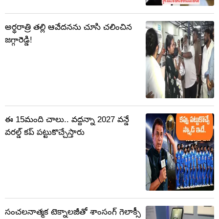
అర్థరాత్రి తల్లి ఆవేదనను చూసి చలించిన
జగ్గారెడ్డి!
ఈ 15మంది చాలు.. వద్దన్నా 2027 వన్డే
వరల్డ్ కప్ పట్టుకొచ్చేస్తారు
సంచలనాత్మక టెక్నాలజీతో శాంసంగ్ గెలాక్సీ