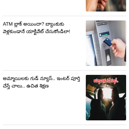
ATM బ్లాక్ అయిందా? బ్యాంకుకు
వెళ్లకుండానే యాక్టివేట్ చేసుకోండిలా!
అమ్మాయిలకు గుడ్ న్యూస్.. ఇంటర్ పూర్తి
చేస్తే చాలు.. ఉచిత శిక్షణ