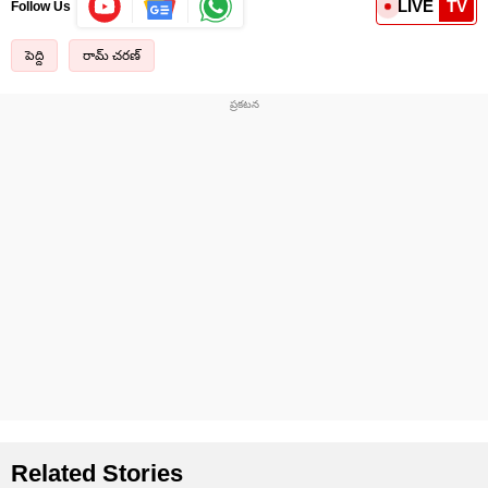
LIVE
TV
Follow Us
పెద్ది
రామ్ చ‌ర‌ణ్‌
Related Stories