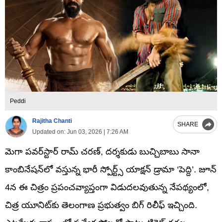
Peddi
Rajitha Chanti
SHARE
Updated on:
Jun 03, 2026 | 7:26 AM
మెగా పవర్‌స్టార్ రామ్ చరణ్, దర్శకుడు బుచ్చిబాబు సానా
కాంబినేషన్‌లో వస్తున్న భారీ స్పోర్ట్స్ యాక్షన్ డ్రామా ‘పెద్ది’. జూన్
4న ఈ చిత్రం ప్రపంచవ్యాప్తంగా విడుదలవుతున్న నేపథ్యంలో,
చిత్ర యూనిట్‌కు తెలంగాణ ప్రభుత్వం బిగ్ రిలీఫ్ ఇచ్చింది.