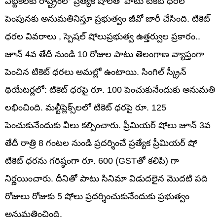
ఎట్టకేలకు రాష్ట్రంలో ప్రత్యేక షోలతో పాటు టికెట్ ధరల
పెంపునకు అనుమతినిస్తూ ప్రభుత్వం జీవో జారీ చేసింది. టికెట్
ధరల వివరాలు , స్పెషల్ షోలుప్రభుత్వ ఉత్తర్వుల ప్రకారం..
జూన్ 4వ తేదీ నుండి 10 రోజుల పాటు తెలంగాణ వ్యాప్తంగా
పెంచిన టికెట్ ధరలు అమల్లో ఉంటాయి. సింగిల్ స్క్రీన్
థియేటర్లలో: టికెట్ ధరపై రూ. 100 పెంచుకునేందుకు అనుమతి
లభించింది. మల్టీప్లెక్స్‌లలో టికెట్ ధరపై రూ. 125
పెంచుకునేందుకు వీలు కల్పించారు. ప్రీమియర్ షోలు జూన్ 3వ
తేదీ రాత్రి 8 గంటల నుండి ప్రదర్శించే ప్రత్యేక ప్రీమియర్ షో
టికెట్ ధరను గరిష్ఠంగా రూ. 600 (GSTతో కలిపి) గా
నిర్ణయించారు. దీనితో పాటు సినిమా విడుదలైన మొదటి పది
రోజులు రోజుకు 5 షోలు ప్రదర్శించుకునేందుకు ప్రభుత్వం
అనుమతించింది.