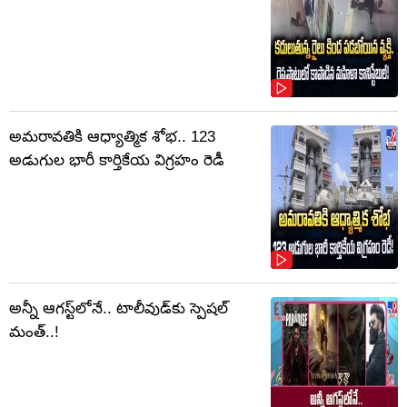
అమరావతికి ఆధ్యాత్మిక శోభ.. 123
అడుగుల భారీ కార్తికేయ విగ్రహం రెడీ
అన్నీ ఆగస్ట్‌లోనే.. టాలీవుడ్‌కు స్పెషల్
మంత్..!