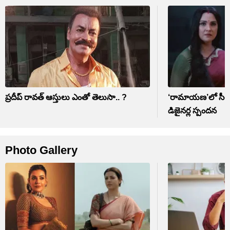
ప్రదీప్ రావత్ ఆస్తులు ఎంతో తెలుసా.. ?
‘రామాయణ’లో సీత లుక్స
డిజైనర్ల స్పందన
Photo Gallery