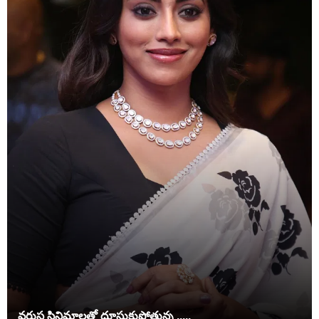
వరుస సినిమాలతో దూసుకుపోతున్న .....