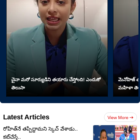
చైనా మరో సూర్యుడిని తయారు చేస్తోంది! ఎందుకో
మెనోపాజ్ త
తెలుసా
మహిళా తెల
Latest Articles
View More
రోహిత్‌నే తప్పిద్దామని స్కెచ్ వేశాడు..
కట్‌చేస్తే..