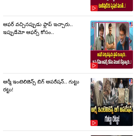
ఆఫర్ వచ్చినప్పుడు ఫ్లాప్ ఇచ్చారు..
ఇప్పుడేమో ఆఫర్స్ కోసం..
ఆర్మీ ఇంటెలిజెన్స్ బిగ్ ఆపరేషన్.. గుట్టు
రట్టు!