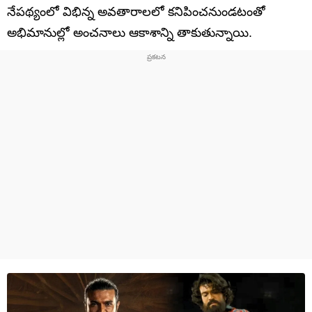
నేపథ్యంలో విభిన్న అవతారాలలో కనిపించనుండటంతో
అభిమానుల్లో అంచనాలు ఆకాశాన్ని తాకుతున్నాయి.