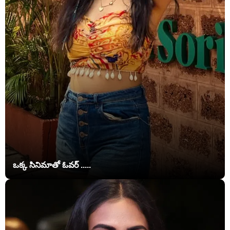
ఒక్క సినిమాతో ఓవర్ .....