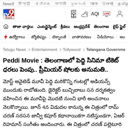
News9
हिन्दी 
ಕನ್ನಡ
मराठी
ગુજરાતી
বাংলা
ਪੰਜਾਬੀ
தமிழ
AQI
తాజా వార్తలు
ఎంటర్టైన్మెంట్
క్రీడలు
ఆంధ్రప్రదేశ్
తెలంగాణ
లైఫ్ స్టైల్
ఉద్యోగాలు
జ్యోతిష్యం
టెక్నాలజీ
వాతావరణం
వీడియోలు
అంతర
Telugu News
Entertainment
Tollywood
Telangana Government 
Peddi Movie : తెలంగాణలో పెద్ది సినిమా టికెట్‌
ధరలు పెంపు.. ప్రీమియర్ షోలకు అనుమతి..
మోస్ట్ అవైటెడ్ మూవీ పెద్ది మరికొన్ని గంటల్లో అడియన్స్
ముందుకు రాబోతుంది. డైరెక్టర్ బుచ్చిబాబు సన దర్శకత్వం
వహించిన ఈ మూవీపై మొదటి నుంచి భారీ అంచనాలు
నెలకొన్నాయి. జూన్ 4న విడుదల కానున్న ఈ చిత్రంలో రామ్
చరణ్ సరసన జాన్వీ కపూర్ కథానాయికగా నటిస్తుండగా, ఏఆర్
రెహమాన్ సంగీతం అందించారు. ఈ చిత్రంలో చరణ్ పల్లెటూరి