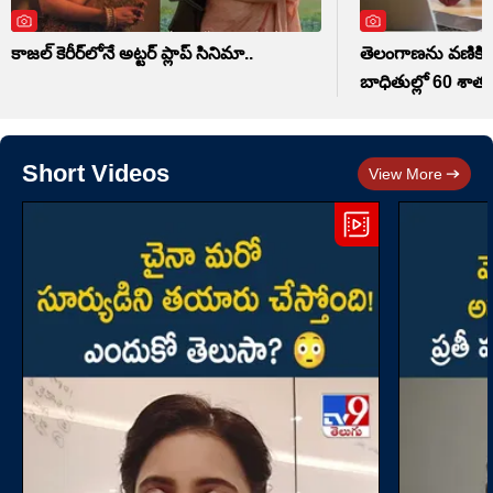
కాజల్ కెరీర్‏లోనే అట్టర్ ప్లాప్ సినిమా..
తెలంగాణను వణికిస్త
బాధితుల్లో 60 శాతం
Short Videos
View More