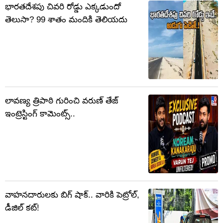
భారతదేశపు చివరి రోడ్డు ఎక్కడుందో
తెలుసా? 99 శాతం మందికి తెలియదు
లావణ్య త్రిపాఠి గురించి వరుణ్ తేజ్
ఇంట్రెస్టింగ్ కామెంట్స్..
వాహనదారులకు బిగ్ షాక్.. వారికి పెట్రోల్,
డీజిల్ కట్!