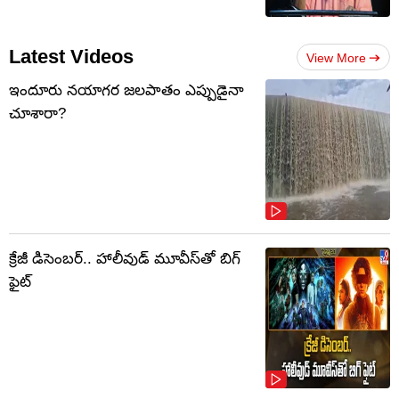
Latest Videos
View More
ఇందూరు నయాగర జలపాతం ఎప్పుడైనా
చూశారా?
క్రేజీ డిసెంబర్‌.. హాలీవుడ్ మూవీస్‌తో బిగ్
ఫైట్‌