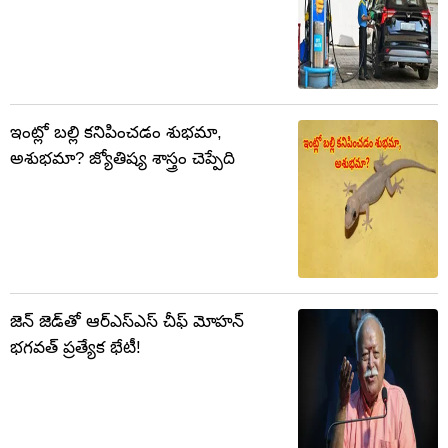
ఇంట్లో బల్లి కనిపించడం శుభమా,
అశుభమా? జ్యోతిష్య శాస్త్రం చెప్పేది
జెన్ జెడ్‌తో ఆర్‌ఎస్‌ఎస్ చీఫ్ మోహన్
భగవత్ ప్రత్యేక భేటీ!