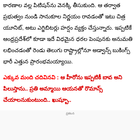
కారణాల వల్ల పిటిషన్‌ను వెనక్కి తీసుకుంది. ఆ తర్వాత
ప్రభుత్వం నుండి సానుకూల నిర్ణయం రావడంతో ఇటు చిత్ర
యూనిట్, అటు ఎగ్జిబిటర్లు హర్షం వ్యక్తం చేస్తున్నారు. ఇప్పటికే
ఆంధ్రప్రదేశ్‌లో కూడా ఇదే విధమైన ధరల పెంపునకు అనుమతి
లభించడంతో రెండు తెలుగు రాష్ట్రాల్లోనూ అడ్వాన్స్ బుకింగ్స్
భారీ ఎత్తున ప్రారంభమయ్యాయి.
ఎక్కువ మంది చదివినవి :
ఆ హీరోను ఇప్పటికీ బావ అని
పిలుస్తాను.. ప్రతి అమ్మాయి ఆయనతో రొమాన్స్
చేయాలనుకుంటుంది.. ఖుష్బూ..