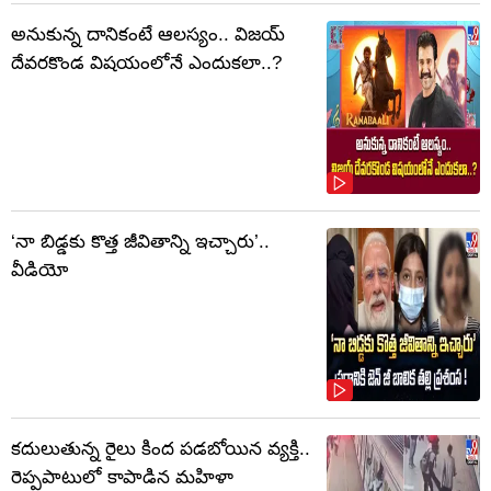
అనుకున్న దానికంటే ఆలస్యం.. విజయ్
దేవరకొండ విషయంలోనే ఎందుకలా..?
‘నా బిడ్డకు కొత్త జీవితాన్ని ఇచ్చారు’..
వీడియో
కదులుతున్న రైలు కింద పడబోయిన వ్యక్తి..
రెప్పపాటులో కాపాడిన మహిళా