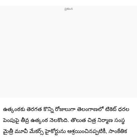
ఉత్కంఠకు తెరగత కొన్ని రోజులుగా తెలంగాణలో టికెట్ ధరల
పెంపుపై తీవ్ర ఉత్కంఠ నెలకొంది. తొలుత చిత్ర నిర్మాణ సంస్థ
మైత్రీ మూవీ మేకర్స్ హైకోర్టును ఆశ్రయించినప్పటికీ, సాంకేతిక