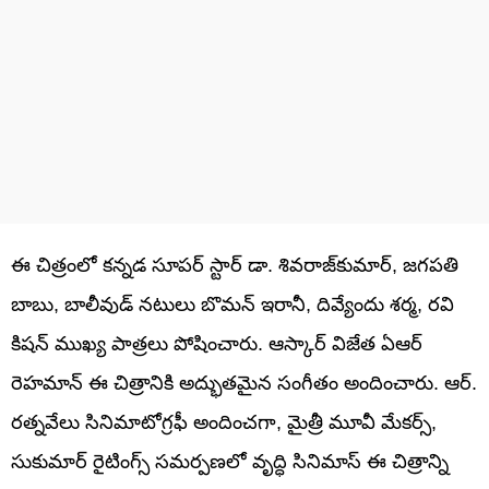
ఈ చిత్రంలో కన్నడ సూపర్ స్టార్ డా. శివరాజ్‌కుమార్, జగపతి
బాబు, బాలీవుడ్ నటులు బొమన్ ఇరానీ, దివ్యేందు శర్మ, రవి
కిషన్ ముఖ్య పాత్రలు పోషించారు. ఆస్కార్ విజేత ఏఆర్
రెహమాన్ ఈ చిత్రానికి అద్భుతమైన సంగీతం అందించారు. ఆర్.
రత్నవేలు సినిమాటోగ్రఫీ అందించగా, మైత్రీ మూవీ మేకర్స్,
సుకుమార్ రైటింగ్స్ సమర్పణలో వృద్ధి సినిమాస్ ఈ చిత్రాన్ని