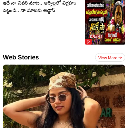
ఇదే నా చివరి మాట.. ఆర్నెల్లలో విగ్రహం
పెట్టండి.. నా మాటకు అడ్డొస్
Web Stories
View More