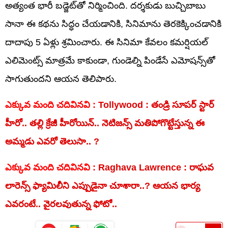
అత్యంత భారీ బడ్జెట్‌తో నిర్మించింది. దర్శకుడు బుచ్చిబాబు
సానా ఈ కథను సిద్ధం చేయడానికి, సినిమాను తెరకెక్కించడానికి
దాదాపు 5 ఏళ్లు శ్రమించారు. ఈ సినిమా కేవలం కమర్షియల్
ఎలిమెంట్స్ మాత్రమే కాకుండా, గుండెల్ని పిండేసే ఎమోషన్స్‌తో
సాగుతుందని ఆయన తెలిపారు.
ఎక్కువ మంది చదివినవి :
Tollywood : తండ్రి సూపర్ స్టార్
హీరో.. తల్లి క్రేజీ హీరోయిన్.. నెటిజన్స్ మతిపోగొట్టేస్తున్న ఈ
అమ్మడు ఎవరో తెలుసా.. ?
ఎక్కువ మంది చదివినవి :
Raghava Lawrence : రాఘవ
లారెన్స్ ఫ్యామిలీని ఎప్పుడైనా చూశారా..? ఆయన భార్య
ఎవరంటే.. వైరలవుతున్న ఫోటో..