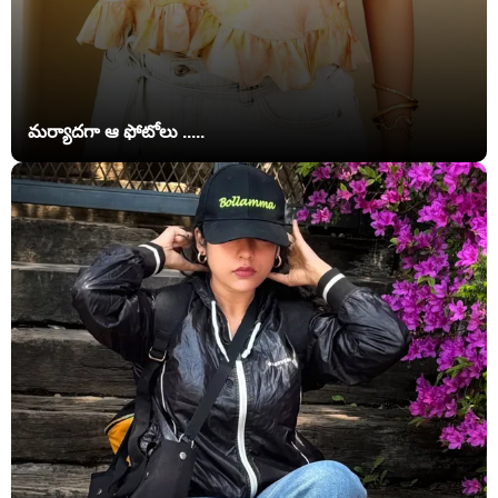
మర్యాదగా ఆ ఫోటోలు .....