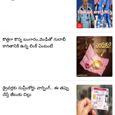
కొత్తగా కొన్న బంగారం,వెండితో గులాబీ
కాగితానికి ఉన్న లింక్‌ ఏంటంటే
డ్రైవర్లకు సుప్రీంకోర్టు వార్నింగ్.. ఈ తప్పు
చేస్తే జేబుకు చిల్లు