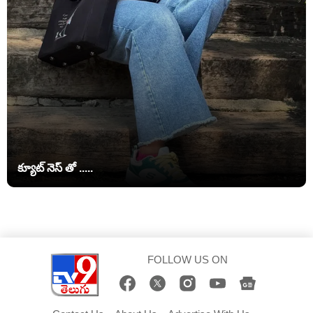
క్యూట్ నెస్ తో .....
FOLLOW US ON