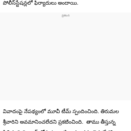
పోలీస్‌స్టేషన్లలో ఫిర్యాదులు అందాయి.
వివాదంపై నేపథ్యంలో మూవీ టీమ్ స్పందించింది. తిరుమల
శ్రీవారిని అవమానించలేదని ప్రకటించింది. తాము తీస్తున్న