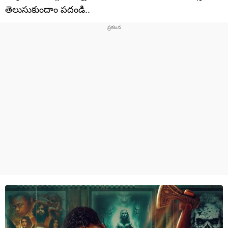
తెలుసుకుందాం పదండి..