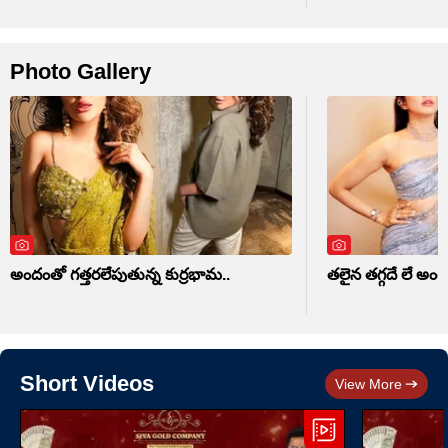
Photo Gallery
అందంతో గత్తరలేపుతున్న కుర్రభామ..
తలైన తగ్గదే లే అం
Short Videos
View More