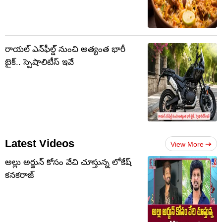
రాయల్ ఎన్‌ఫీల్డ్ నుంచి అత్యంత భారీ
బైక్.. స్పెషాలిటీస్ ఇవే
Latest Videos
View More
అల్లు అర్జున్ కోసం వేచి చూస్తున్న లోకేష్
కనకరాజ్