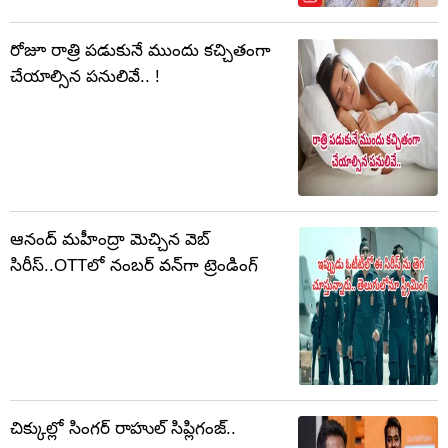
రోజూ రాత్రి పడుకునే ముందు కచ్చితంగా
చేయాల్సిన పనులివే.. !
ఆనంద్ మహీంద్రా మెచ్చిన వెబ్
సిరీస్..OTTలో నంబర్ వన్‌గా ట్రెండింగ్
చిక్కుల్లో సింగర్ రాహుల్ సిప్లిగంజ్‌..