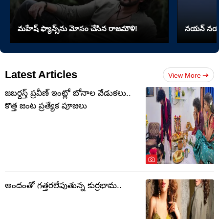
మహేష్‌ ఫ్యాన్స్‌ను మోసం చేసిన రాజమౌళి!
నయన్ నయా ప
Latest Articles
View More
జబర్దస్త్ ప్రవీణ్ ఇంట్లో బోనాల వేడుకలు..
కొత్త జంట ప్రత్యేక పూజలు
అందంతో గత్తరలేపుతున్న కుర్రభామ..