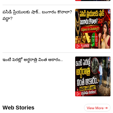
పసిడి ప్రియులకు షాక్‌.. బంగారం కొనాలా?
వద్దా?
ఇంటి పెరట్లో అర్ధరాత్రి వింత ఆకారం..
Web Stories
View More