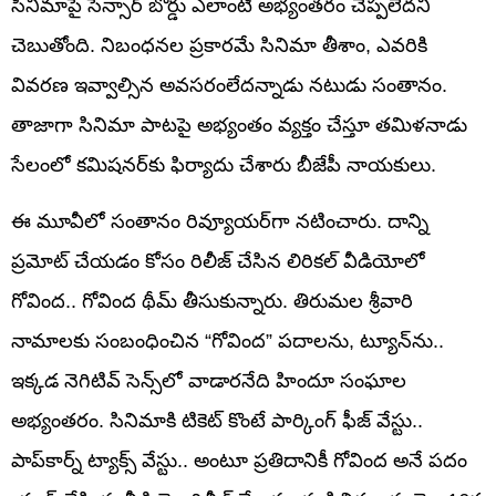
సినిమాపై సెన్సార్‌ బోర్డు ఎలాంటి అభ్యంతరం చెప్పలేదని
చెబుతోంది. నిబంధనల ప్రకారమే సినిమా తీశాం, ఎవరికి
వివరణ ఇవ్వాల్సిన అవసరంలేదన్నాడు నటుడు సంతానం.
తాజాగా సినిమా పాటపై అభ్యంతం వ్యక్తం చేస్తూ తమిళనాడు
సేలంలో కమిషనర్‌కు ఫిర్యాదు చేశారు బీజేపీ నాయకులు.
ఈ మూవీలో సంతానం రివ్యూయర్‌గా నటించారు. దాన్ని
ప్రమోట్‌ చేయడం కోసం రిలీజ్ చేసిన లిరికల్‌ వీడియోలో
గోవింద.. గోవింద థీమ్‌ తీసుకున్నారు. తిరుమల శ్రీవారి
నామాలకు సంబంధించిన “గోవింద” పదాలను, ట్యూన్‌ను..
ఇక్కడ నెగిటివ్‌ సెన్స్‌లో వాడారనేది హిందూ సంఘాల
అభ్యంతరం. సినిమాకి టికెట్ కొంటే పార్కింగ్ ఫీజ్‌ వేస్టు..
పాప్‌కార్న్‌ ట్యాక్స్‌ వేస్టు.. అంటూ ప్రతిదానికీ గోవింద అనే పదం