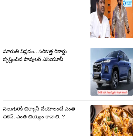
మారుతి విప్లవం.. సరికొత్త రికార్డు
సృష్టించిన పాపులర్ ఎస్‌యూవీ
నలుగురికి బిర్యానీ చేయాలంటే ఎంత
చికెన్, ఎంత బియ్యం కావాలి..?