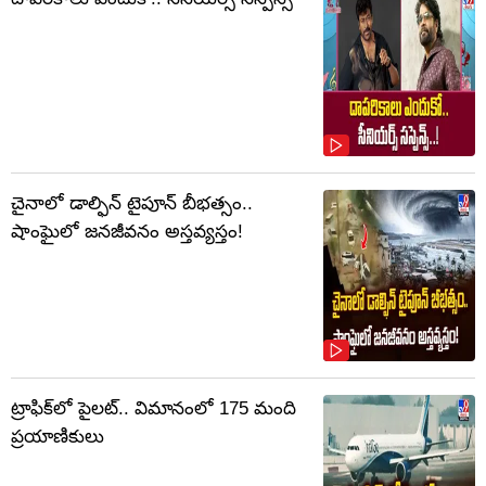
చైనాలో డాల్ఫిన్‌ టైపూన్‌ బీభత్సం..
షాంఘైలో జనజీవనం అస్తవ్యస్తం!
ట్రాఫిక్‌లో పైలట్‌.. విమానంలో 175 మంది
ప్రయాణికులు