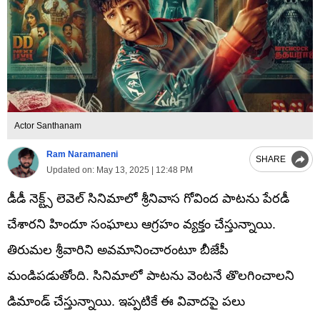
Actor Santhanam
Ram Naramaneni
SHARE
Updated on:
May 13, 2025 | 12:48 PM
డీడీ నెక్ట్స్‌ లెవెల్ సినిమాలో శ్రీనివాస గోవింద పాటను పేరడీ
చేశారని హిందూ సంఘాలు ఆగ్రహం వ్యక్తం చేస్తున్నాయి.
తిరుమల శ్రీవారిని అవమానించారంటూ బీజేపీ
మండిపడుతోంది. సినిమాలో పాటను వెంటనే తొలగించాలని
డిమాండ్ చేస్తున్నాయి. ఇప్పటికే ఈ వివాదపై పలు