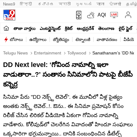
News9
हिन्दी 
ಕನ್ನಡ
मराठी
ગુજરાતી
বাংলা
ਪੰਜਾਬੀ
தமிழ
AQI
తాజా వార్తలు
ఎంటర్టైన్మెంట్
క్రికెట్
ఆంధ్రప్రదేశ్
తెలంగాణ
లైఫ్ స్టైల్
బోనాలు
ఉద్యోగాలు
జ్యోతిష్యం
టెక్నాలజీ
వాతావరణం
వీడియో
Telugu News
Entertainment
Tollywood
Sanathanam’s ‘DD Next 
DD Next level: ‘గోవింద నామాల్ని ఇలా
వాడుతారా..?’ సంతానం సినిమాలోని పాటపై బీజేపీ
కన్నెర్ర
సినిమా పేరు "DD నెక్స్ట్‌ లెవెల్‌". ఈ మూవీలో వీళ్ల పైత్యం
అంతకు నెక్స్ట్‌ లెవెల్‌..!. ఔను.. ఈ సినిమా ప్రమోషన్‌ కోసం
రిలీజ్ చేసిన లిరికల్‌ వీడియోకి ఏకంగా గోవింద నామాల్ని
వాడేశారు. కోలీవుడ్‌లో చెలరేగిన వివాదంతో హిందూ సంఘాలు
ఒక్కసారిగా భగ్గుమన్నాయి.. దానికి సంబంధించిన డీటేల్స్