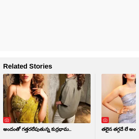
Related Stories
అందంతో గత్తరలేపుతున్న కుర్రభామ..
తలైన తగ్గదే లే అం