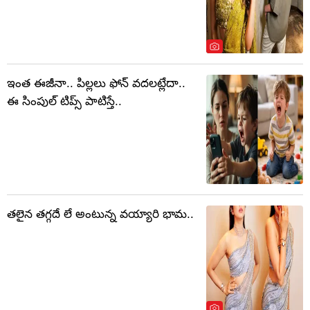
ఇంత ఈజీనా.. పిల్లలు ఫోన్ వదలట్లేదా..
ఈ సింపుల్ టిప్స్ పాటిస్తే..
తలైన తగ్గదే లే అంటున్న వయ్యారి భామ..