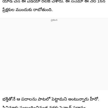
యాడ్ చేసి ఈ వీడియో రిలీజ్ చేశారు. ఈ సినిమా ఈ నెల 16న
ప్రేక్షకుల ముందుకు రాబోతుంది.
భక్తితోనే ఆ పదాలను పాటలో పెట్టామని అంటున్నారు హీరో.
సినిమాకు సంబంధించినంత వరకు సెన్సార్‌ ప్రధానం.