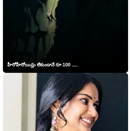
హీరోహీరోయిన్లు లేకుండానే రూ.100 .....