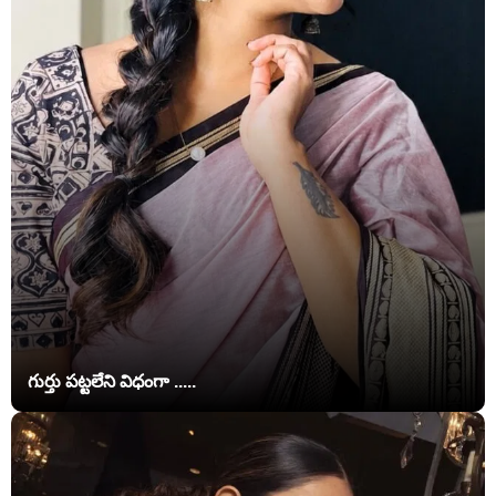
గుర్తు పట్టలేని విధంగా .....