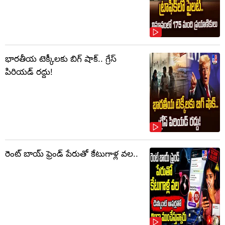
భారతీయ టెక్కీలకు బిగ్‌ షాక్‌.. గ్రేస్
పిరియడ్ రద్దు!
రెంట్ బాయ్‌ ఫ్రెండ్ పేరుతో కేటుగాళ్ల వల..