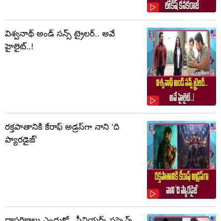
విశ్వనాథ్ అండ్ సన్స్ ట్రైలర్.. అవే
హైలైట్..!
రక్తపాతానికి కేరాఫ్ అడ్రస్‌గా నాని ‘ది
ప్యారడైజ్’
దాపరికాలు ఎందుకో.. సీనియర్స్ సస్పెన్స్