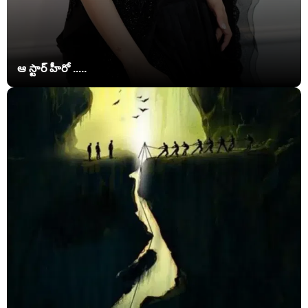
ఆ స్టార్ హీరో .....