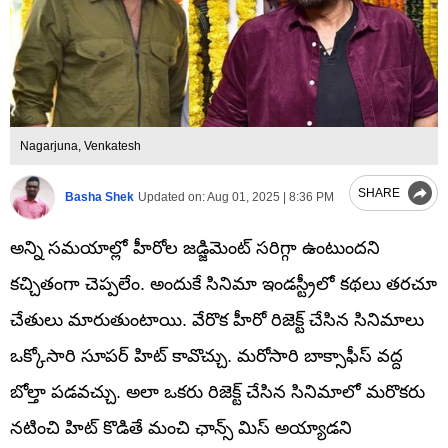
Nagarjuna, Venkatesh
SHARE
Basha Shek
Updated on:
Aug 01, 2025 | 8:36 PM
అన్ని సమయాల్లో హీరోల జడ్జిమెంట్ సరిగ్గా ఉంటుందని
కచ్చితంగా చెప్పలేం. అందుకే సినిమా ఇండస్ట్రీలో కథలు తరచూ
చేతులు మారుతుంటాయి. వేరొక హీరో రిజెక్ట్ చేసిన సినిమాలు
ఒక్కోసారి సూపర్ హిట్ కావొచ్చు. మరోసారి బాక్సాఫీస్ వద్ద
బోల్తా పడవచ్చు. అలా ఒకరు రిజెక్ట్ చేసిన సినిమాలో మరొకరు
నటించి హిట్ కొడితే మంచి ఛాన్స్ మిస్ అయ్యాడని