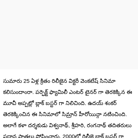
సుమారు 25 ఏళ్ల క్రితం రిలీజైన విక్టరీ వెంకటేష్ సినిమా
కలిసుందాంరా. పర్ఫెక్ట్ ఫ్యామిలీ ఎంటర్ టైనర్ గా తెరకెక్కిన ఈ
మూవీ అప్పట్లో బ్లాక్ బస్టర్ గా నిలిచింది. ఉదయ్ శంకర్
తెరకెక్కించిన ఈ సినిమాలో సిమ్రాన్ హీరోయిన్గా నటించింది.
అలాగే కళా దర్శకుడు విశ్వనాథ్, శ్రీహరి, రంగనాథ్ తదితరులు
ప్రధాన పాత్రలు పోషించారు. 2000లో రిలీజై బ్లాక్ బస్టర్ గా