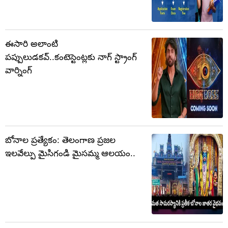
ఈసారి అలాంటి
పప్పులుడకవ్..కంటెస్టెంట్లకు నాగ్ స్ట్రాంగ్
వార్నింగ్
బోనాల ప్రత్యేకం: తెలంగాణ ప్రజల
ఇలవేల్పు మైసిగండి మైసమ్మ ఆలయం..