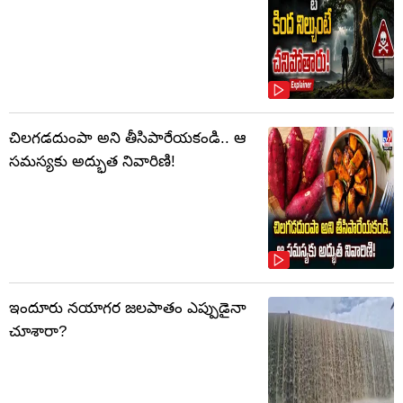
చిలగడదుంపా అని తీసిపారేయకండి.. ఆ
సమస్యకు అద్భుత నివారిణి!
ఇందూరు నయాగర జలపాతం ఎప్పుడైనా
చూశారా?