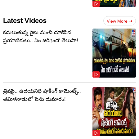
Latest Videos
View More
కదులుతున్న రైలు నుంచి దూకేసిన
ప్రయాణికులు.. ఏం జరిగిందో తెలుసా!
త్రిషపై.. ఉదయనిధి షాకింగ్‌ కామెంట్స్‌..
తమిళనాడులో పెను దుమారం!