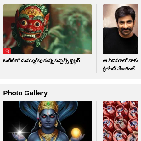
ఓటీటీలో దుమ్మురేపుతున్న సస్పెన్స్ థ్రిల్లర్..
ఆ సినిమాలో నాకు పా
క్రియేట్ చేశారంటే..
Photo Gallery