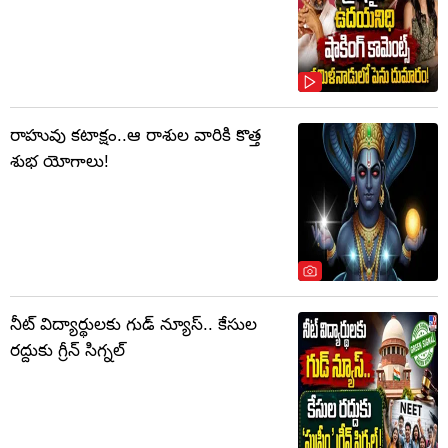
రాహువు కటాక్షం..ఆ రాశుల వారికి కొత్త
శుభ యోగాలు!
నీట్ విద్యార్థులకు గుడ్ న్యూస్.. కేసుల
రద్దుకు గ్రీన్ సిగ్నల్