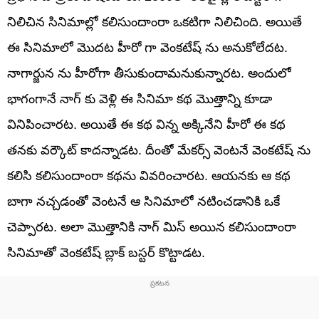
నిలిచిన సినిమాల్లో కలిసుందాంరా ఒకటిగా నిలిచింది. అయితే
ఈ సినిమాలో మొదట హీరో గా వెంకటేష్ ను అనుకోలేదట.
నాగార్జున ను హీరోగా తీసుకుందామనుకున్నారట. అందులో
భాగంగానే నాగ్ కు వెళ్లి ఈ సినిమా కథ మొత్తాన్ని కూడా
వినిపించారట. అయితే ఈ కథ విన్న అక్కినేని హీరో ఈ కథ
తనకు వర్కౌట్ కాదన్నాడట. దీంతో మేకర్స్ వెంటనే వెంకటేష్ ను
కలిసి కలిసుందాంరా కథను వివరించారట. ఆయనకు ఆ కథ
బాగా నచ్చడంతో వెంటనే ఆ సినిమాలో నటించడానికి ఒకే
చెప్పారట. అలా మొత్తానికి నాగ్ మిస్ అయిన కలిసుందాంరా
సినిమాతో వెంకటేష్ బ్లాక్ బస్టర్ కొట్టాడట.