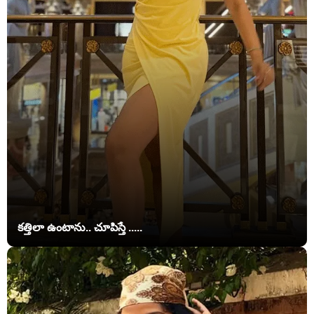
కత్తిలా ఉంటాను.. చూపిస్తే .....