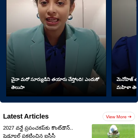
చైనా మరో సూర్యుడిని తయారు చేస్తోంది! ఎందుకో
మెనోపాజ్ త
తెలుసా
మహిళా తెల
Latest Articles
View More
2027 వన్డే ప్రపంచకప్‌కు కౌంట్‌డౌన్..
షెడ్యూల్ ప్రకటించిన ఐసీసీ