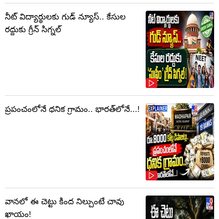
నీట్ విద్యార్థులకు గుడ్ న్యూస్.. కేసుల
రద్దుకు గ్రీన్ సిగ్నల్
ప్రపంచంలోనే ధనిక గ్రామం.. భారత్‌లోనే...!
వానలో ఈ చెట్టు కింద నిల్చుంటే చావు
ఖాయం!