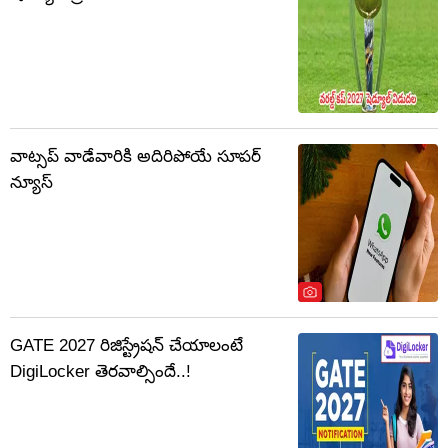
వాట్సప్‌ వాడేవారికి అదిరిపోయే సూపర్
న్యూస్
GATE 2027 రిజిస్ట్రేషన్ చేయాలంటే
DigiLocker తెరవాల్సిందే..!