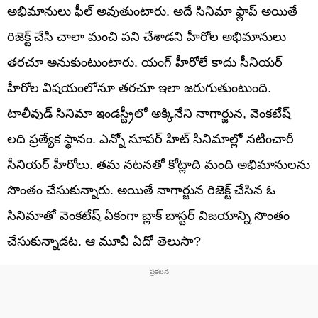
అభిమానులు ఫీల్ అవుతుంటారు. అదే సినిమా ఫ్లాప్ అయితే
రిజెక్ట్ చేసి చాలా మంచి పని చేశాడని హీరోల అభిమానులు
తరచూ అనుకుంటుంటారు. యంగ్ హీరోలే కాదు సీనియర్
హీరోల విషయంలోనూ తరచూ ఇలా జరుగుతుంటుంది.
టాలీవుడ్ సినిమా ఇండస్ట్రీలో అక్కినేని నాగార్జున, వెంకటేష్
లది ప్రత్యేక స్థానం. ఎన్నో సూపర్ హిట్ సినిమాల్లో నటించారీ
సీనియర్ హీరోలు. తమ నటనతో కోట్లాది మంది అభిమానులను
సొంతం చేసుకున్నారు. అయితే నాగార్జున రిజెక్ట్ చేసిన ఓ
సినిమాతో వెంకటేష్ ఏకంగా బ్లాక్ బాస్టర్ విజయాన్ని సొంతం
చేసుకున్నాడట. ఆ మూవీ ఏదో తెలుసా?