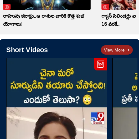
రాహువు కటాక్షం..ఆ రాశుల వారికి కొత్త శుభ
గ్యాస్ సిలిండర్లు వాడ
యోగాలు!
16 వరకే..
Short Videos
View More