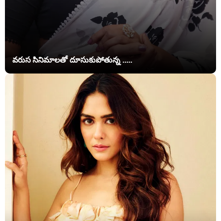
వరుస సినిమాలతో దూసుకుపోతున్న .....