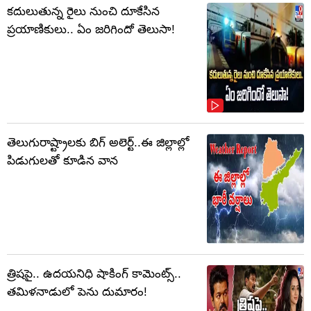
కదులుతున్న రైలు నుంచి దూకేసిన
ప్రయాణికులు.. ఏం జరిగిందో తెలుసా!
తెలుగురాష్ట్రాలకు బిగ్‌ అలెర్ట్..ఈ జిల్లాల్లో
పిడుగులతో కూడిన వాన
త్రిషపై.. ఉదయనిధి షాకింగ్‌ కామెంట్స్‌..
తమిళనాడులో పెను దుమారం!