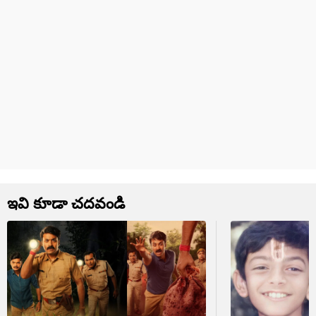
ఇవి కూడా చదవండి