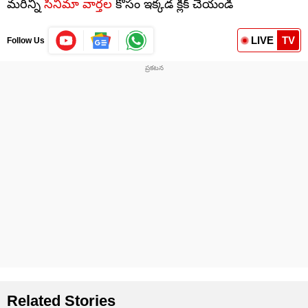
మరిన్ని
సినిమా వార్తల
కోసం ఇక్కడ క్లిక్ చేయండి
LIVE
TV
Follow Us
Related Stories