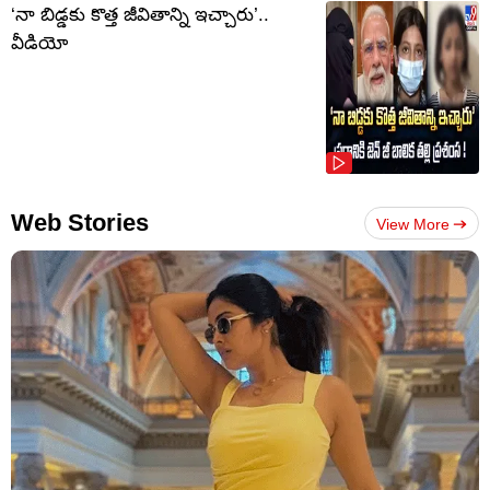
‘నా బిడ్డకు కొత్త జీవితాన్ని ఇచ్చారు’..
వీడియో
Web Stories
View More