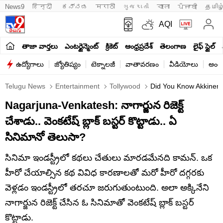
News9
हिन्दी 
ಕನ್ನಡ
मराठी
ગુજરાતી
বাংলা
ਪੰਜਾਬੀ
தமிழ
AQI
తాజా వార్తలు
ఎంటర్టైన్మెంట్
క్రికెట్
ఆంధ్రప్రదేశ్
తెలంగాణ
లైఫ్ స్టైల్
ఉద్యోగాలు
జ్యోతిష్యం
టెక్నాలజీ
వాతావరణం
వీడియోలు
అంతర
Telugu News
Entertainment
Tollywood
Did You Know Akkineni
Nagarjuna-Venkatesh: నాగార్జున రిజెక్ట్
చేశాడు.. వెంకటేష్ బ్లాక్ బస్టర్ కొట్టాడు.. ఏ
సినిమానో తెలుసా?
సినిమా ఇండస్ట్రీలో కథలు చేతులు మారడమేనది కామన్. ఒక
హీరో చేయాల్సిన కథ వివిధ కారణాలతో మరో హీరో దగ్గరకు
వెళ్లడం ఇండస్ట్రీలో తరచూ జరుగుతుంటుంది. అలా అక్కినేని
నాగార్జున రిజెక్ట్ చేసిన ఓ సినిమాతో వెంకటేష్ బ్లాక్ బస్టర్
కొట్టాడు.