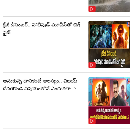
క్రేజీ డిసెంబర్‌.. హాలీవుడ్ మూవీస్‌తో బిగ్
ఫైట్‌
అనుకున్న దానికంటే ఆలస్యం.. విజయ్
దేవరకొండ విషయంలోనే ఎందుకలా..?