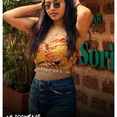
ఒక్క సినిమాతో ఓవర్ .....