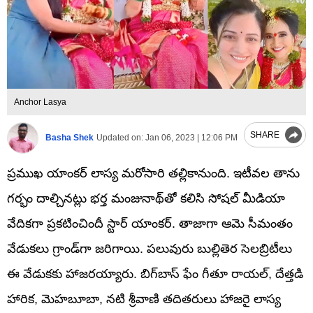
Anchor Lasya
SHARE
Basha Shek
Updated on:
Jan 06, 2023 | 12:06 PM
ప్రముఖ యాంకర్ లాస్య మరోసారి తల్లికానుంది. ఇటీవల తాను
గర్భం దాల్చినట్లు భర్త మంజునాథ్‌తో కలిసి సోషల్‌ మీడియా
వేదికగా ప్రకటించిందీ స్టార్‌ యాంకర్‌. తాజాగా ఆమె సీమంతం
వేడుకలు గ్రాండ్‌గా జరిగాయి. పలువురు బుల్లితెర సెలబ్రిటీలు
ఈ వేడుకకు హాజరయ్యారు. బిగ్‌బాస్‌ ఫేం గీతూ రాయల్, దేత్తడి
హారిక, మెహ‌బూబా, నటి శ్రీవాణి తదితరులు హాజరై లాస్య