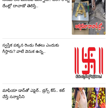
దేంట్లో దాచాడో తెలిస్తే..
స్వస్తిక పక్కన రెండు గీతలు ఎందుకు
గీస్తారు? వాటి వెనుక ఉన్న..
మాఫియా డాన్‌తో ఎఫైర్.. డ్రగ్స్ కేస్.. కట్
చేస్తే సన్యాసిని