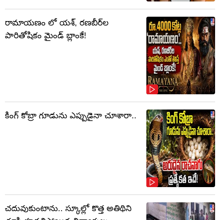
రామాయణం లో యశ్, రణబీర్‌ల
పారితోషికం మైండ్‌ బ్లాంకే!
కింగ్ కోబ్రా గూడును ఎప్పుడైనా చూశారా..
చదువుకుంటాను.. స్కూల్లో కొత్త అతిథిని