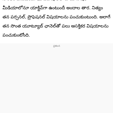
మీడియాలోనూ యాక్టివ్‌గా ఉంటుందీ అందాల తార. నిత్యం
తన పర్సనల్‌, ప్రొఫెషనల్‌ విషయాలను పంచుకుంటుంది. అలాగే
తన సొంత యూట్యూబ్‌ ఛానెల్‌తో పలు ఆసక్తికర విషయాలను
పంచుకుంటోంది.