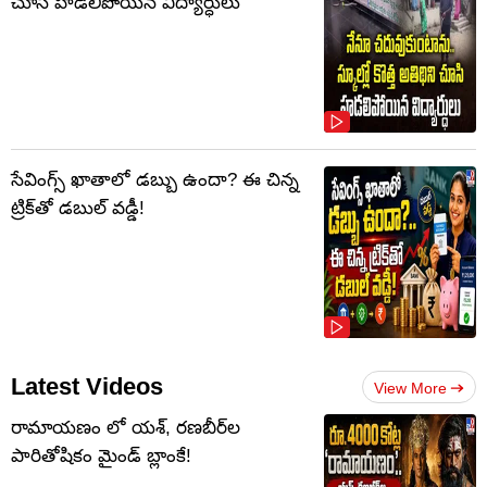
చూసి హడలిపోయిన విద్యార్ధులు
సేవింగ్స్ ఖాతాలో డబ్బు ఉందా? ఈ చిన్న
ట్రిక్‌తో డబుల్ వడ్డీ!
Latest Videos
View More
రామాయణం లో యశ్, రణబీర్‌ల
పారితోషికం మైండ్‌ బ్లాంకే!