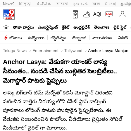
News9
हिन्दी 
ಕನ್ನಡ
मराठी
ગુજરાતી
বাংলা
ਪੰਜਾਬੀ
தமிழ
AQI
తాజా వార్తలు
ఎంటర్టైన్మెంట్
క్రికెట్
ఆంధ్రప్రదేశ్
తెలంగాణ
లైఫ్ స్టైల్
బోనాలు
ఉద్యోగాలు
జ్యోతిష్యం
టెక్నాలజీ
వాతావరణం
వీడియో
Telugu News
Entertainment
Tollywood
Anchor Lasya Manjunat
Anchor Lasya: వేడుకగా యాంకర్‌ లాస్య
సీమంతం.. సందడి చేసిన బుల్లితెర సెలబ్రిటీలు..
మెగాస్టార్‌ పాటకు స్టెప్పులు
లాస్య బిగ్‌బాస్‌ టీమ్‌ మేట్స్‌తో కలిసి మెగాస్టార్‌ చిరంజీవి
నటించిన వాల్తేరు వీర‌య్య లోని డోంట్ స్టాప్ డాన్సింగ్
పూన‌కాలు లోడింగ్ పాటకు హుషారైన స్టెప్పులేశారు. ఈ
వేడుకకు సంబంధించిన ఫొటోలు, వీడియోలు ప్రస్తుతం సోషల్‌
మీడియాలో వైరల్ గా మారాయి.