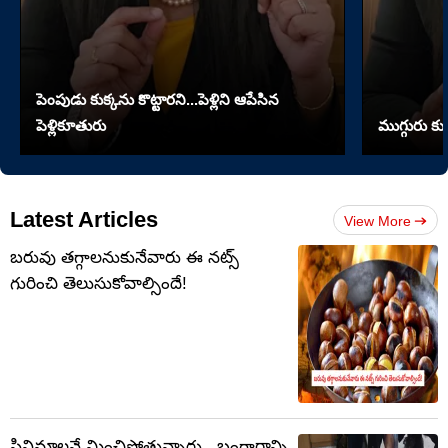
పెంపుడు కుక్కను కొట్టారని...పెళ్లిని ఆపేసిన
పెళ్లికూతురు
ముగ్గురు కు
Latest Articles
View More
బరువు తగ్గాలనుకునేవారు ఈ నట్స్
గురించి తెలుసుకోవాల్సిందే!
సినిమాలనే మించిపోతున్నారు.. బంగారాన్ని