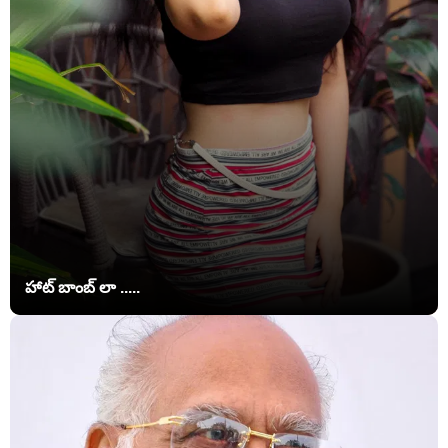
హాట్ బాంబ్ లా .....