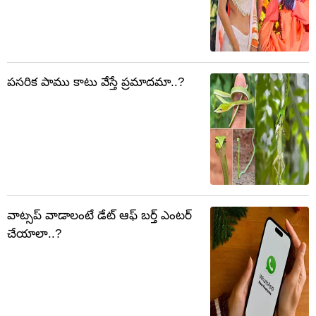
పసరిక పాము కాటు వేస్తే ప్రమాదమా..?
వాట్సప్ వాడాలంటే డేట్ ఆఫ్ బర్త్ ఎంటర్
చేయాలా..?