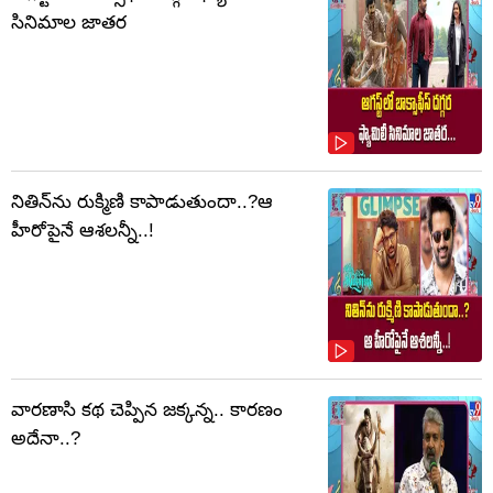
సినిమాల జాతర
నితిన్‌ను రుక్మిణి కాపాడుతుందా..?ఆ
హీరోపైనే ఆశలన్నీ..!
వారణాసి కథ చెప్పిన జక్కన్న.. కారణం
అదేనా..?