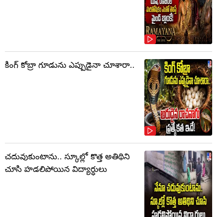
కింగ్ కోబ్రా గూడును ఎప్పుడైనా చూశారా..
చదువుకుంటాను.. స్కూల్లో కొత్త అతిథిని
చూసి హడలిపోయిన విద్యార్ధులు