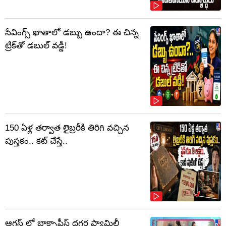
సేవింగ్స్ ఖాతాలో డబ్బు ఉందా? ఈ చిన్న
ట్రిక్‌తో డబుల్ వడ్డీ!
150 ఏళ్ల తర్వాత లైబ్రరీకి తిరిగి వచ్చిన
పుస్తకం.. కట్ చేస్తే..
ఆగస్ట్ లో బాక్సాఫీస్ దగ్గర ఫ్యామిలీ