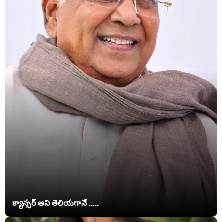
క్యాన్సర్ అని తెలియగానే .....