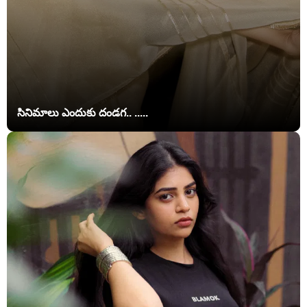
సినిమాలు ఎందుకు దండగ.. .....