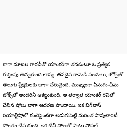
కాగా మాటల గారడీతో యాంకర్‌గా తనకంటూ ఓ ప్రత్యేక
గుర్తింపు తెచ్చుకుంది లాస్య. తనదైన కామెడీ పంచులు, జోక్స్‌తో
తెలుగు ప్రేక్షకులకు బాగా చేరువైంది. ముఖ్యంగా ఏనుగు-చీమ
జోక్స్‌తో అందరినీ ఆకట్టుకుంది. ఆ తర్వాత యాంకర్‌ రవితో
చేసిన షోలు బాగా ఆదరణ పొందాయి. ఇక బిగ్‌బాస్‌
రియాల్టీషోలో కంటెస్టెంట్‌గా అడుగుపెట్టి మరింత పాపులారిటీ
సొంతం చేసుకుంది. ఇక టీవీ షోలతో పాటు సోషల్‌