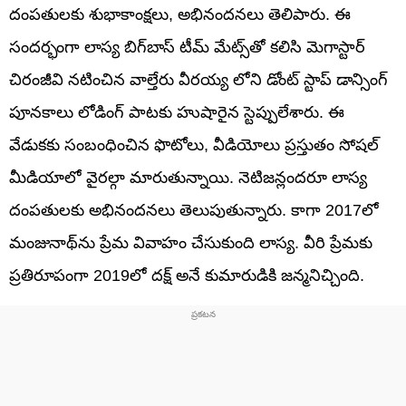
దంపతులకు శుభాకాంక్షలు, అభినందనలు తెలిపారు. ఈ
సందర్భంగా లాస్య బిగ్‌బాస్‌ టీమ్‌ మేట్స్‌తో కలిసి మెగాస్టార్‌
చిరంజీవి నటించిన వాల్తేరు వీర‌య్య లోని డోంట్ స్టాప్ డాన్సింగ్
పూన‌కాలు లోడింగ్ పాటకు హుషారైన స్టెప్పులేశారు. ఈ
వేడుకకు సంబంధించిన ఫొటోలు, వీడియోలు ప్రస్తుతం సోషల్‌
మీడియాలో వైరల్గా మారుతున్నాయి. నెటిజన్లందరూ లాస్య
దంపతులకు అభినందనలు తెలుపుతున్నారు. కాగా 2017లో
మంజునాథ్‌ను ప్రేమ వివాహం చేసుకుంది లాస్య. వీరి ప్రేమకు
ప్రతిరూపంగా 2019లో దక్ష్‌ అనే కుమారుడికి జన్మనిచ్చింది.