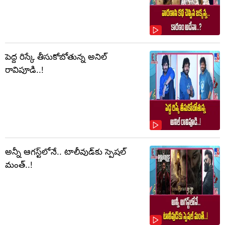
పెద్ద రిస్కే తీసుకోబోతున్న అనిల్
రావిపూడి..!
అన్నీ ఆగస్ట్‌లోనే.. టాలీవుడ్‌కు స్పెషల్
మంత్..!