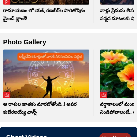
రామాయణం లో యశ్, రణబీర్‌ల పారితోషికం
వాళ్లు ప్రేమను తీసుక
మైండ్‌ బ్లాంకే!
నర్మద మాటలకు షాక
Photo Gallery
ఆ రాశుల జాతకం మారబోతోంది..! అపర
వర్షాకాలంలో మంద
కుబేరలయ్యే ఛాన్స్
నిండిపోవాలంటే.. ఈ