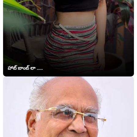
హాట్ బాంబ్ లా .....