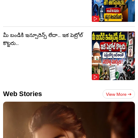
మీ బండికి ఇన్సూరెన్స్ లేదా.. ఇక పెట్రోల్
కొట్టరు..
Web Stories
View More