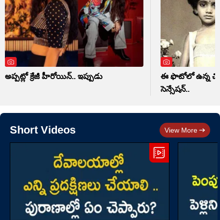
అప్పట్లో క్రేజీ హీరోయిన్.. ఇప్పుడు
ఈ ఫొటోలో ఉన్న చిన్
సెన్సేషన్..
Short Videos
View More