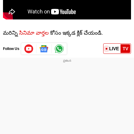
మరిన్ని
సినిమా వార్తల
కోసం ఇక్కడ క్లిక్ చేయండి.
LIVE
TV
Follow Us