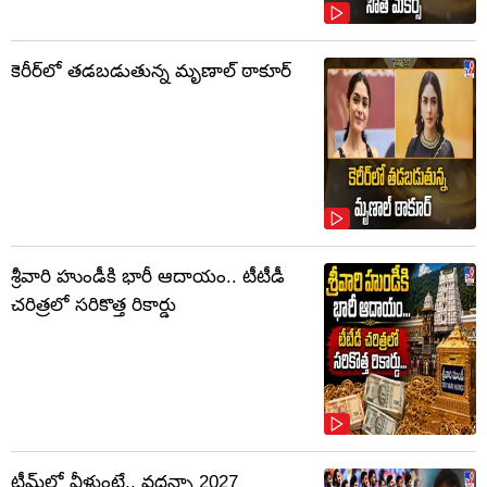
కెరీర్‌లో తడబడుతున్న మృణాల్ ఠాకూర్
శ్రీవారి హుండీకి భారీ ఆదాయం.. టీటీడీ
చరిత్రలో సరికొత్త రికార్డు
టీమ్‌లో వీళ్లుంటే.. వద్దన్నా 2027