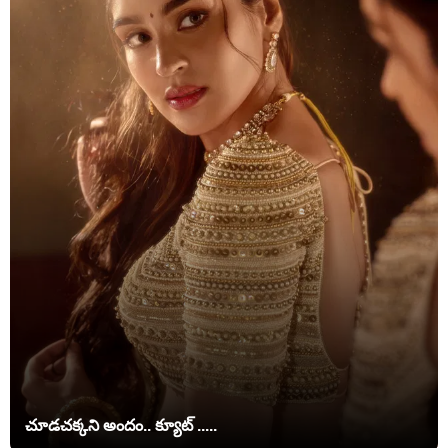
చూడచక్కని అందం.. క్యూట్ .....