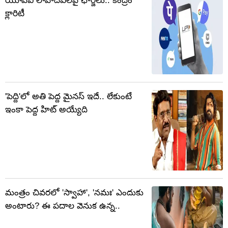
యూపీఐ లావాదేవీలపై ఛార్జీలు.. కేంద్రం
క్లారిటీ
'పెద్ది'లో అతి పెద్ద మైనస్ ఇదే.. లేకుంటే
ఇంకా పెద్ద హిట్ అయ్యేది
మంత్రం చివరలో 'స్వాహా', 'నమః' ఎందుకు
అంటారు? ఈ పదాల వెనుక ఉన్న..