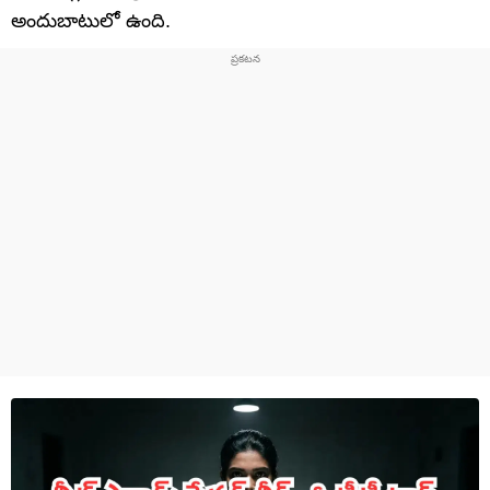
అందుబాటులో ఉంది.