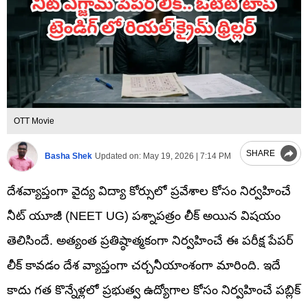
OTT Movie
SHARE
Basha Shek
Updated on:
May 19, 2026 | 7:14 PM
దేశవ్యాప్తంగా వైద్య విద్యా కోర్సులో ప్రవేశాల కోసం నిర్వహించే
నీట్ యూజీ (NEET UG) పశ్నాపత్రం లీక్ అయిన విషయం
తెలిసిందే. అత్యంత ప్రతిష్ఠాత్మకంగా నిర్వహించే ఈ పరీక్ష పేపర్
లీక్ కావడం దేశ వ్యాప్తంగా చర్చనీయాంశంగా మారింది. ఇదే
కాదు గత కొన్నేళ్లలో ప్రభుత్వ ఉద్యోగాల కోసం నిర్వహించే పబ్లిక్