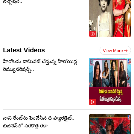
సెన్సేషన్..
Latest Videos
View More
హీరోలను డామినేట్ చేస్తున్న హీరోయిన్ల
రెమ్యునరేషన్స్..
నాని రేంజ్‌ను పెంచేసిన ది ప్యారడైజ్..
బిజినెస్‌లో సరికొత్త రికా