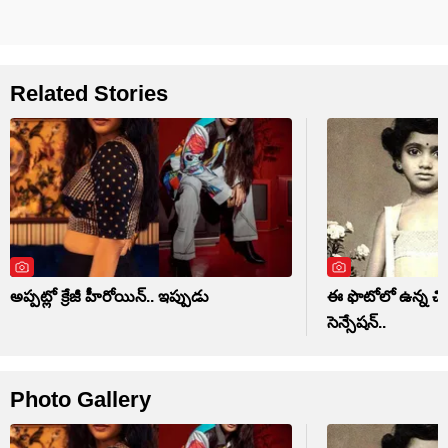
Related Stories
అప్పట్లో క్రేజీ హీరోయిన్.. ఇప్పుడు
ఈ ఫొటోలో ఉన్న చిన్
సెన్సేషన్..
Photo Gallery