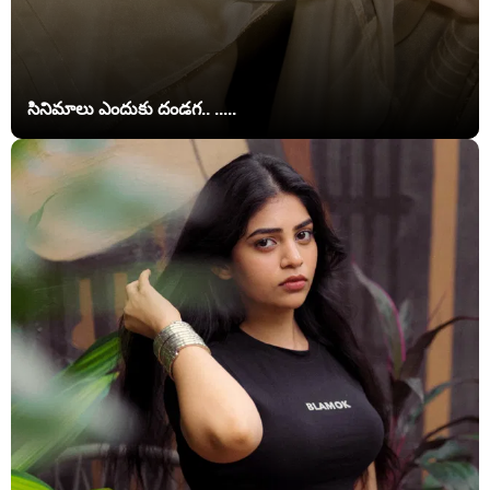
సినిమాలు ఎందుకు దండగ.. .....