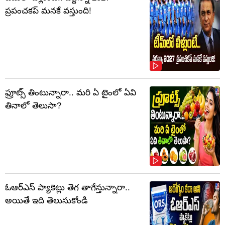
ప్రపంచకప్‌ మనకే వస్తుంది!
ఫ్రూట్స్‌ తింటున్నారా.. మరి ఏ టైంలో ఏవి
తినాలో తెలుసా?
ఓఆర్‌ఎస్‌ ప్యాకెట్లు తెగ తాగేస్తున్నారా..
అయితే ఇది తెలుసుకోండి