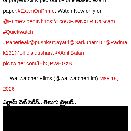
of prayers All wiped out by one leaked exam
paper.
#ExamOnPrime
, Watch Now only on
@PrimeVideoIN
https://t.co/CFJwNxTRID
#Scam
#Quickwatch
#Paperleak
@pushkargayatri
@SarkunamDir
@Padma
k131
@officialdushara
@AditiBalan
pic.twitter.com/fYbQPWBGzB
— Wallwatcher Films (@wallwatcherfilm)
May 18,
2026
ఎగ్జామ్ వెబ్ సిరీస్.. తెలుగు ట్రైలర్..