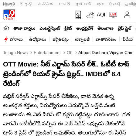
News9
हिन्दी 
ಕನ್ನಡ
मराठी
ગુજરાતી
বাংলা
ਪੰਜਾਬੀ
தமிழ
AQI
తాజా వార్తలు
ఎంటర్టైన్మెంట్
క్రికెట్
ఆంధ్రప్రదేశ్
తెలంగాణ
లైఫ్ స్టైల్
బోనాలు
ఉద్యోగాలు
జ్యోతిష్యం
టెక్నాలజీ
వాతావరణం
వీడియో
Telugu News
Entertainment
Ott
Abbas Dushara Vijayan Crime
OTT Movie: నీట్ ఎగ్జామ్ పేపర్ లీక్.. ఓటీటీ టాప్
ట్రెండింగ్‌లో రియల్ క్రైమ్ థ్రిల్లర్.. IMDBలో 8.4
రేటింగ్
పబ్లిక్ సర్వీస్ ఎగ్జామ్స్ పేపర్ లీకేజీలు, వాటి వెనక ఉన్న
అంతర్గత శక్తులు, నిరుద్యోగులు ఎదుర్కొనే ఒత్తిడి వంటి
అంశాలను ఈ వెబ్ సిరీస్ లో కళ్లకు కట్టినట్లు చూపించారు. గత
వారమే ఓటీటీలోకి వచ్చిన ఈ వెబ్ సిరీస్ ఇప్పుడు దేశంలోనే
టాప్ 3 ప్లేస్ లో ట్రెండింగ్ అవుతోంది. తెలుగులోనూ ఈ సిరీస్