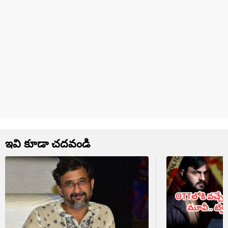
ఇవి కూడా చదవండి