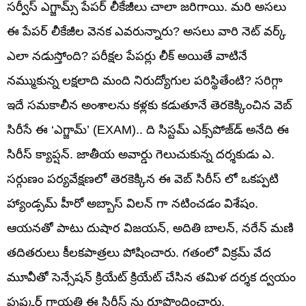
సర్వీస్ ఎగ్జామ్స్ పేపర్ లీకేజీలు చాలా జరిగాయి. మరి అసలు
ఈ పేపర్ లీకేజీల వెనక ఎవరున్నారు? అసలు వారి నెట్ వర్క్
ఎలా నడుస్తోంది? పరీక్షల పేపర్లు లీక్ అయితే వాటినే
నమ్ముకున్న లక్షలాది మంది నిరుద్యోగుల పరిస్థితేంటి? సరిగ్గా
ఇదే సమకాలీన అంశాలను కళ్లకు కడుతూనే తెరకెక్కించిన వెబ్
సిరీసే ఈ ‘ఎగ్జామ్’ (EXAM).. ది సిస్టమ్ ఎక్స్‌పోజ్‌డ్ అనేది ఈ
సిరీస్ క్యాప్షన్. జాతీయ అవార్డు గెలుచుకున్న దర్శకుడు ఎ.
సర్గుణం పర్యవేక్షణలో తెరకెక్కిన ఈ వెబ్ సిరీస్ లో ఒకప్పటి
హ్యాండ్సమ్ హీరో అబ్బాస్ విలన్ గా నటించడం విశేషం.
ఆయనతో పాటు దుషార విజయన్, అదితి బాలన్, నరేన్ మణి
తదితరులు కీలకపాత్రలు పోషించారు. గతంలో విక్రమ్ వేద
మూవీతో సెన్సేషన్ క్రియేట్ క్రియేట్ చేసిన తమిళ దర్శక ద్వయం
పుష్కర్ గాయత్రి ఈ సిరీస్ ను రూపొందించారు.