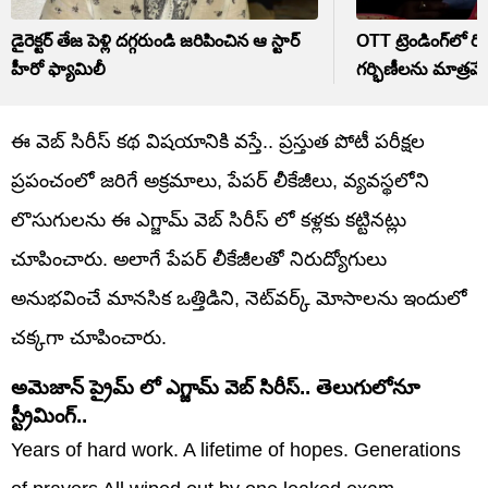
డైరెక్టర్ తేజ పెళ్లి దగ్గరుండి జరిపించిన ఆ స్టార్
OTT ట్రెండింగ్‌లో రియ
హీరో ఫ్యామిలీ
గర్భిణీలను మాత్రమే
ఈ వెబ్ సిరీస్ కథ విషయానికి వస్తే.. ప్రస్తుత పోటీ పరీక్షల
ప్రపంచంలో జరిగే అక్రమాలు, పేపర్ లీకేజీలు, వ్యవస్థలోని
లొసుగులను ఈ ఎగ్జామ్ వెబ్ సిరీస్ లో కళ్లకు కట్టినట్లు
చూపించారు. అలాగే పేపర్ లీకేజీలతో నిరుద్యోగులు
అనుభవించే మానసిక ఒత్తిడిని, నెట్‌వర్క్ మోసాలను ఇందులో
చక్కగా చూపించారు.
అమెజాన్ ప్రైమ్ లో ఎగ్జామ్ వెబ్ సిరీస్.. తెలుగులోనూ
స్ట్రీమింగ్..
Years of hard work. A lifetime of hopes. Generations