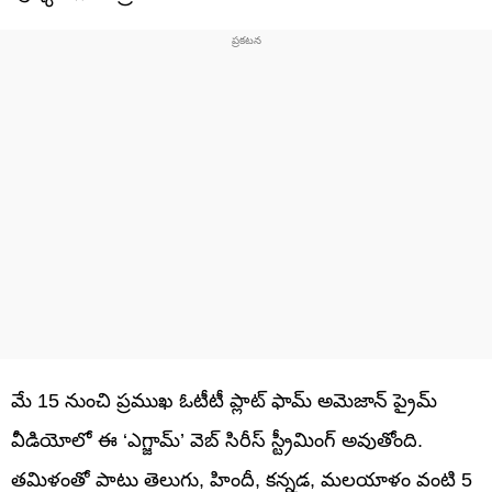
మే 15 నుంచి ప్రముఖ ఓటీటీ ప్లాట్ ఫామ్ అమెజాన్ ప్రైమ్
వీడియోలో ఈ ‘ఎగ్జామ్’ వెబ్ సిరీస్ స్ట్రీమింగ్ అవుతోంది.
తమిళంతో పాటు తెలుగు, హిందీ, కన్నడ, మలయాళం వంటి 5