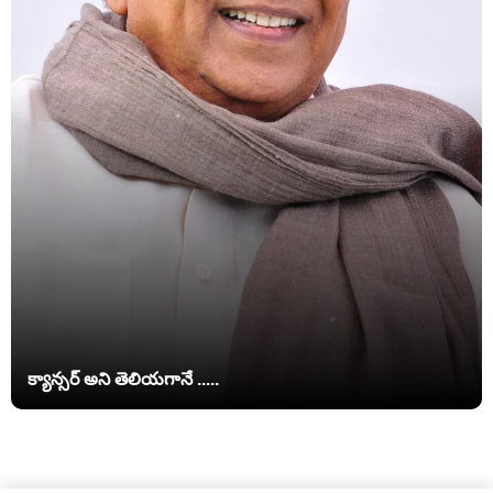
క్యాన్సర్ అని తెలియగానే .....