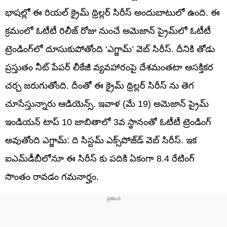
భాషల్లో ఈ రియల్ క్రైమ్ థ్రిల్లర్ సిరీస్ అందుబాటులో ఉంది. ఈ
క్రమంలో ఓటీటీ రిలీజ్ రోజు నుంచే అమెజాన్ ప్రైమ్‌లో ఓటీటీ
ట్రెండింగ్‌లో దూసుకుపోతోంది ‘ఎగ్జామ్’ వెబ్ సిరీస్. దీనికి తోడు
ప్రస్తుతం నీట్ పేపర్ లీకేజీ వ్యవహారంపై దేశమంతటా ఆసక్తికర
చర్చ జరుగుతోంది. దీంతో ఈ క్రైమ్ థ్రిల్లర్ సిరీస్ ను తెగ
చూసేస్తున్నారు ఆడియెన్స్. ఇవాళ (మే 19) అమెజాన్ ప్రైమ్
ఇండియన్ టాప్ 10 జాబితాలో 3వ స్థానంతో ఓటీటీ ట్రెండింగ్
అవుతోంది ఎగ్జామ్: ది సిస్టమ్ ఎక్స్‌పోజ్‌డ్ వెబ్ సిరీస్. ఇక
ఐఎమ్‌డీబీలోనూ ఈ సిరీస్ కు పదికి ఏకంగా 8.4 రేటింగ్
సొంతం రావడం గమనార్హం.