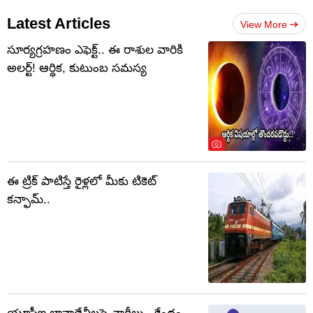
Latest Articles
View More
సూర్యగ్రహణం ఎఫెక్ట్.. ఈ రాశుల వారికి
అలర్ట్! ఆర్థిక, కుటుంబ సమస్య
ఈ ట్రిక్ పాటిస్తే రైళ్లలో మీకు టికెట్
కన్ఫామ్..