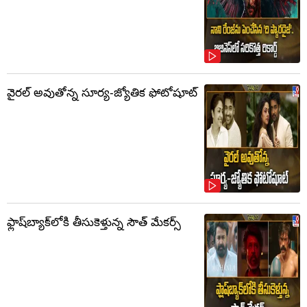
వైరల్ అవుతోన్న సూర్య-జ్యోతిక ఫోటోషూట్
ఫ్లాష్‌బ్యాక్‌లోకి తీసుకెళ్తున్న సౌత్‌ మేకర్స్‌