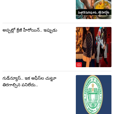
అప్పట్లో క్రేజీ హీరోయిన్.. ఇప్పుడు
గుడ్‌న్యూస్.. ఇక ఆఫీస్‌ల చుట్టూ
తిరగాల్సిన పనిలేదు..