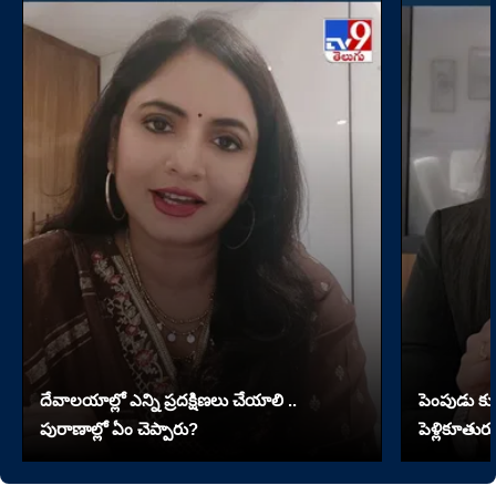
దేవాలయాల్లో ఎన్ని ప్రదక్షిణలు చేయాలి ..
పెంపుడు కుక్
పురాణాల్లో ఏం చెప్పారు?
పెళ్లికూతురు