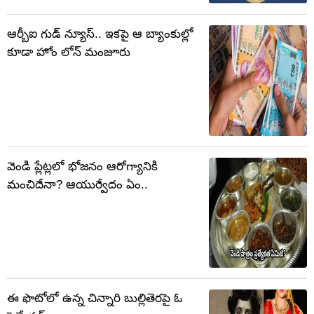
ఆర్బీఐ గుడ్ న్యూస్.. ఇకపై ఆ బ్యాంకుల్లో
కూడా హోం లోన్ మంజూరు
వెండి ప్లేట్లలో భోజనం ఆరోగ్యానికి
మంచిదేనా? ఆయుర్వేదం ఏం..
ఈ ఫొటోలో ఉన్న చిన్నారి బుల్లితెరపై ఓ