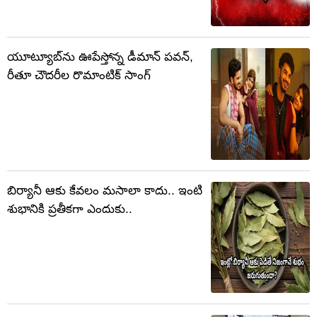
యూట్యూబ్‌ను ఊపేస్తోన్న డీమాన్ పవన్,
రీతూ చౌదరీల రొమాంటిక్ సాంగ్
బిర్యానీ ఆకు కేవలం మసాలా కాదు.. ఇంటి
శుభానికి ప్రతీకగా ఎందుకు..