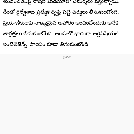
అందించడంపై సోషల్ మీడియాలో విమర్శలు వస్తున్నాయి.
దీంతో రైల్వేశాఖ ప్రత్యేక దృష్టి పెట్టి చర్యలు తీసుకుంటోంది.
ప్రయాణికులకు నాణ్యమైన ఆహారం అందించేందుకు అనేక
జాగ్రత్తలు తీసుకుంటోంది. అందులో భాగంగా ఆర్టిఫిషియల్
ఇంటెలిజెన్స్ సాయం కూడా తీసుకుంటోంది.