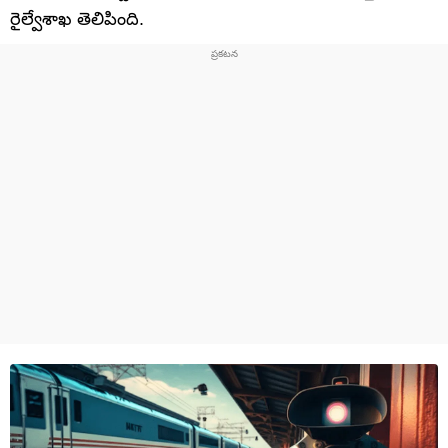
రైల్వేశాఖ తెలిపింది.