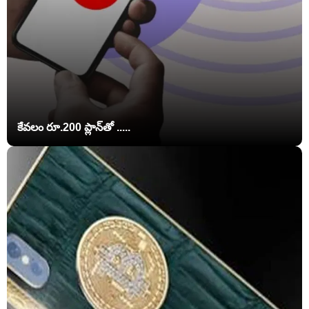
కేవలం రూ.200 ప్లాన్‌తో .....