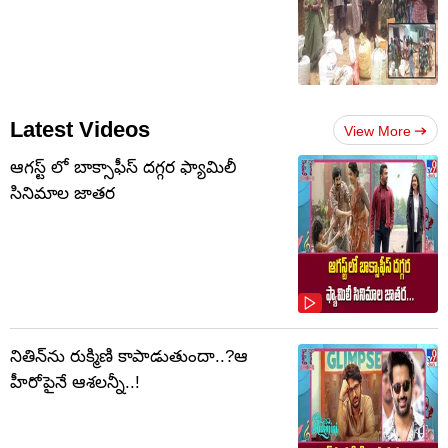
Latest Videos
View More
ఆగస్ట్ లో బాక్సాఫీస్ దగ్గర ఫ్యామిలీ
సినిమాల జాతర
నితిన్‌ను రుక్మిణి కాపాడుతుందా..?ఆ
హీరోపైనే ఆశలన్నీ..!