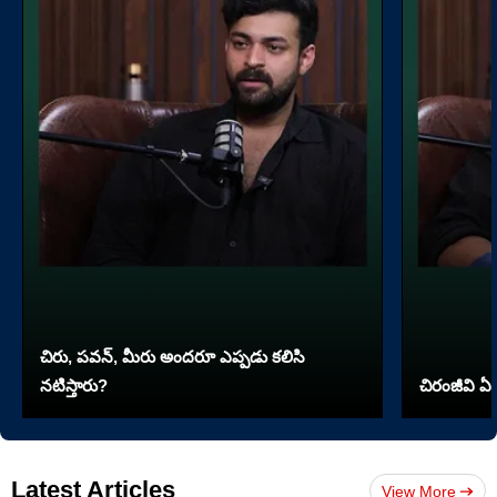
చిరు, పవన్, మీరు అందరూ ఎప్పడు కలిసి
నటిస్తారు?
చిరంజీవి ఏ 
Latest Articles
View More