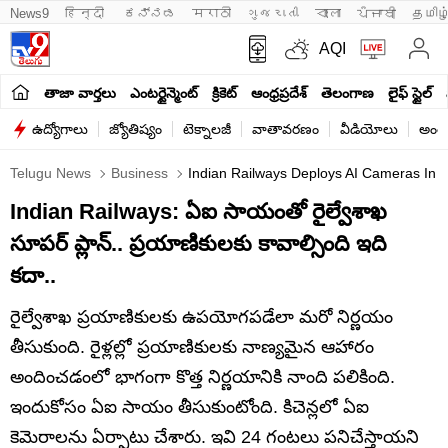
News9
हिन्दी 
ಕನ್ನಡ
मराठी
ગુજરાતી
বাংলা
ਪੰਜਾਬੀ
தமிழ
AQI
తాజా వార్తలు
ఎంటర్టైన్మెంట్
క్రికెట్
ఆంధ్రప్రదేశ్
తెలంగాణ
లైఫ్ స్టైల్
ఉద్యోగాలు
జ్యోతిష్యం
టెక్నాలజీ
వాతావరణం
వీడియోలు
అంతర
Telugu News
Business
Indian Railways Deploys AI Cameras In K
Indian Railways: ఏఐ సాయంతో రైల్వేశాఖ
సూపర్ ప్లాన్.. ప్రయాణికులకు కావాల్సింది ఇది
కదా..
రైల్వేశాఖ ప్రయాణికులకు ఉపయోగపడేలా మరో నిర్ణయం
తీసుకుంది. రైళ్లల్లో ప్రయాణికులకు నాణ్యమైన ఆహారం
అందించడంలో భాగంగా కొత్త నిర్ణయానికి నాంది పలికింది.
ఇందుకోసం ఏఐ సాయం తీసుకుంటోంది. కిచెన్లలో ఏఐ
కెమెరాలను ఏర్పాటు చేశారు. ఇవి 24 గంటలు పనిచేస్తాయని