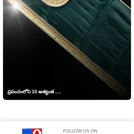
ప్రపంచంలోని 10 అత్యంత .....
FOLLOW US ON