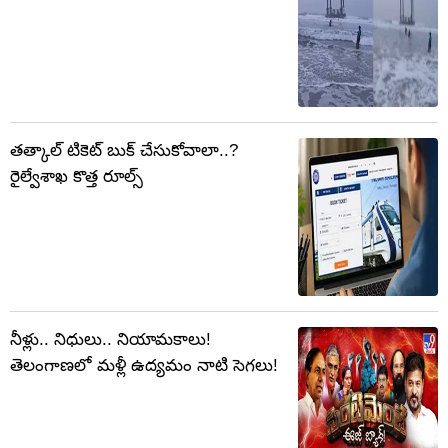
తత్కాల్ టికెట్ బుక్ చేసుకోవాలా..?
రైల్వేశాఖ కొత్త రూల్స్
నీళ్లు.. నిధులు.. నియామకాలు!
తెలంగాణలో మళ్లీ ఉద్యమం నాటి సెగలు!