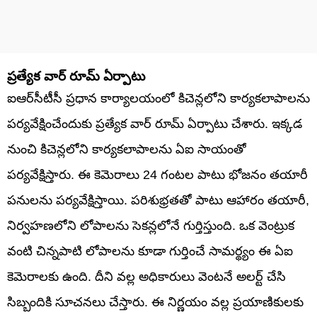
ప్రత్యేక వార్ రూమ్ ఏర్పాటు
ఐఆర్‌సీటీసీ ప్రధాన కార్యాలయంలో కిచెన్లలోని కార్యకలాపాలను
పర్యవేక్షించేందుకు ప్రత్యేక వార్ రూమ్ ఏర్పాటు చేశారు. ఇక్కడ
నుంచి కిచెన్లలోని కార్యకలాపాలను ఏఐ సాయంతో
పర్యవేక్షిస్తారు. ఈ కెమెరాలు 24 గంటల పాటు భోజనం తయారీ
పనులను పర్యవేక్షిస్తాయి. పరిశుభ్రతతో పాటు ఆహారం తయారీ,
నిర్వహణలోని లోపాలను సెకన్లలోనే గుర్తిస్తుంది. ఒక వెంట్రుక
వంటి చిన్నపాటి లోపాలను కూడా గుర్తించే సామర్థ్యం ఈ ఏఐ
కెమెరాలకు ఉంది. దీని వల్ల అధికారులు వెంటనే అలర్ట్ చేసి
సిబ్బందికి సూచనలు చేస్తారు. ఈ నిర్ణయం వల్ల ప్రయాణికులకు