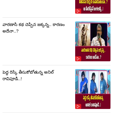
వారణాసి కథ చెప్పిన జక్కన్న.. కారణం
అదేనా..?
పెద్ద రిస్కే తీసుకోబోతున్న అనిల్
రావిపూడి..!