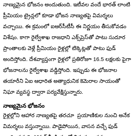
నాణ్యమైన భోజనం అందుతుంది. ఇటీవల వందే భారత్ లాంటి
ప్రీమియం ట్రైన్లలో కూడా భోజన నాణ్యతపై విమర్శలు
వచ్చాయి. ఈ క్రమంలో ఐఆర్‌సీటీసీ ఈ నిర్ణయం తీసుకోవడం
విశేషం. కాగా రైల్వేశాఖ రాజధాని ఎక్స్‌ప్రెస్‌తో పాటు సుదూర
ప్రాంతాలకు వెళ్లే ప్రీమియం రైళ్లల్లో టిక్కెట్లతో పాటు ఫుడ్
అందిస్తోంది. దేశవ్యాప్తంగా రైళ్లలో ప్రతిరోజూ 16.5 లక్షలకు పైగా
భోజనాలను రైల్వేశాఖ వడ్డిస్తోంది. ఇప్పుడు ఈ భోజనాల
తయారీని ఏఐ ఆధారిత అత్యాధునిక కెమెరాల సాయంతో
నిఘా వ్యవస్థ ద్వారా పర్యవేక్షిస్తున్నారు.
నాణ్యమైన భోజనం
రైళ్లల్లోని ఆహార నాణ్యతపై తరచూ ప్రయాణికుల నుంచి అనేక
విమర్శలు వస్తున్నాయి. పాడైపోయిన, వాసన వచ్చే ఫుడ్