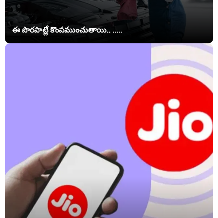
ఈ పొరపాట్లే కొంపముంచుతాయి.. .....