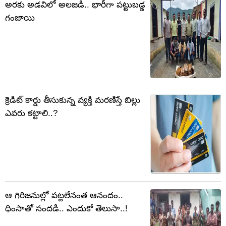
అరకు అడవిలో అలజడి.. భారీగా పట్టుబడ్డ
గంజాయి
క్రెడిట్ కార్డు తీసుకున్న వ్యక్తి మరణిస్తే బిల్లు
ఎవరు కట్టాలి..?
ఆ గిరిజనుల్లో పట్టలేనంత ఆనందం..
ధింసాతో సందడి.. ఎందుకో తెలుసా..!