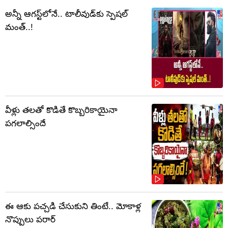
అన్నీ ఆగస్ట్‌లోనే.. టాలీవుడ్‌కు స్పెషల్
మంత్..!
వీళ్లు తలతో కొడితే కొబ్బరికాయైనా
పగలాల్సిందే
ఈ ఆకు పచ్చడి చేసుకుని తింటే.. మోకాళ్ల
నొప్పులు పరార్‌