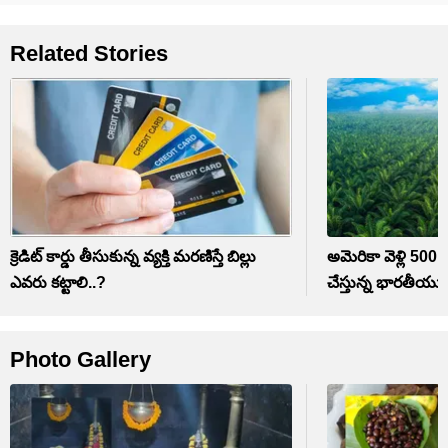
Related Stories
క్రెడిట్ కార్డు తీసుకున్న వ్యక్తి మరణిస్తే బిల్లు
అమెరికా వెళ్లి 500 
ఎవరు కట్టాలి..?
చేస్తున్న భారతీయు
Photo Gallery