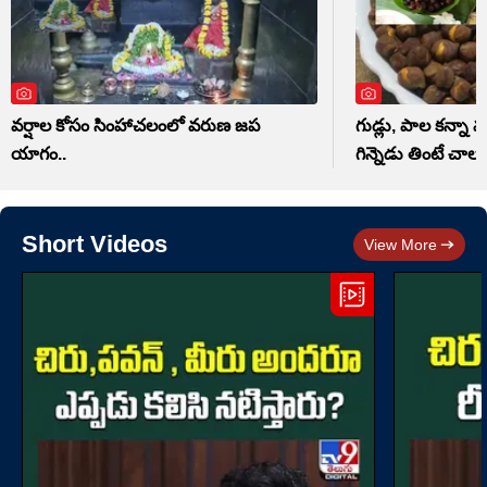
వర్షాల కోసం సింహాచలంలో వరుణ జప
గుడ్లు, పాల కన్నా మ
యాగం..
గిన్నెడు తింటే చాలు
Short Videos
View More