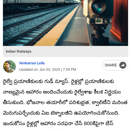
Indian Railways
Venkatrao Lella
SHARE
Updated on:
Jun 04, 2026 | 7:59 PM
రైల్వే ప్రయాణికులకు గుడ్ న్యూస్. రైళ్లల్లో ప్రయాణికులకు
నాణ్యమైన ఆహారం అందించేందుకు రైల్వేశాఖ కీలక నిర్ణయం
తీసుకుంది. భోజనాల తయారీలో పరిశుభ్రత, క్వాలిటీని మరింత
మెరుగుపర్చేందుకు ఏఐ టెక్నాలజీని ఉపయోగించుకోనుంది.
ఇందుకోసం రైళ్లల్లో ఆహారం సరఫరా చేసే 800కిపైగా బేస్