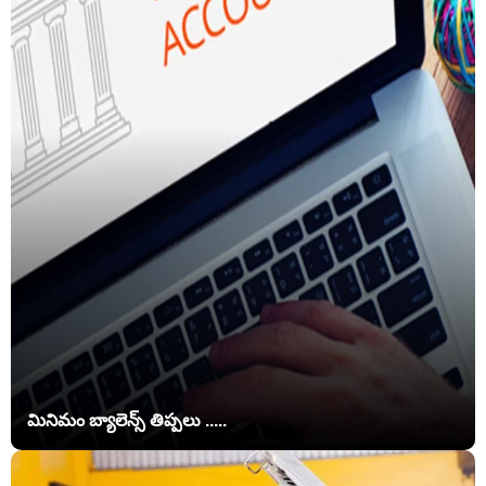
మినిమం బ్యాలెన్స్ తిప్పలు .....