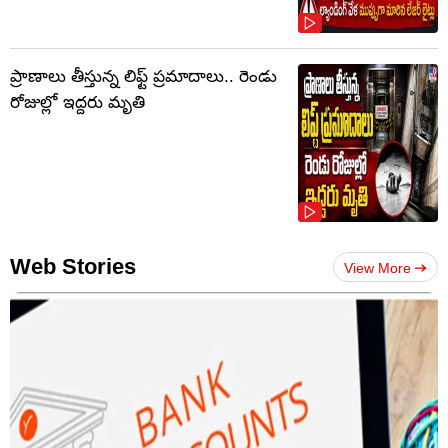
ప్రాణాలు తీస్తున్న లిఫ్ట్‌ ప్రమాదాలు.. రెండు
రోజుల్లో ఇద్దరు మృతి
Web Stories
View More