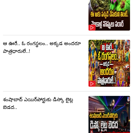
ఆ ఊరే.. ఓ రంగస్థలం.. అక్కడ అందరూ
పాత్రధారులే..!
శంషాబాద్ ఎయిర్‌పోర్టుకు డిస్కో లైట్ల
బెడద..