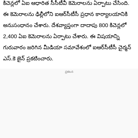
కిచెన్లలో ఏఐ ఆధారిత సీసీటీవీ కెమెరాలను ఏర్పాటు చేసింది.
ఈ కెమెరాలను ఢిల్లీలోని ఐఆర్‌సీటీసీ ప్రధాన కార్యాలయానికి
అనుసంధానం చేశారు. దేశవ్యాప్తంగా దాదాపు 800 కిచెన్లలో
2,400 ఏఐ కెమెరాలను ఏర్పాటు చేశారు. ఈ విషయాన్ని
గురువారం జరిగిన మీడియా సమావేశంలో ఐఆర్‌సీటీసీ చైర్మన్
ఎస్.కె జైన్ ప్రకటించారు.