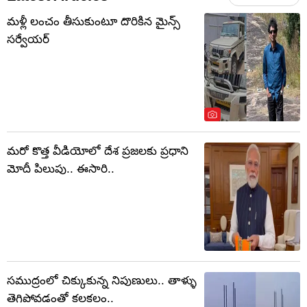
మళ్లీ లంచం తీసుకుంటూ దొరికిన మైన్స్
సర్వేయర్
మరో కొత్త వీడియోలో దేశ ప్రజలకు ప్రధాని
మోదీ పిలుపు.. ఈసారి..
సముద్రంలో చిక్కుకున్న నిపుణులు.. తాళ్ళు
తెగిపోవడంతో కలకలం..