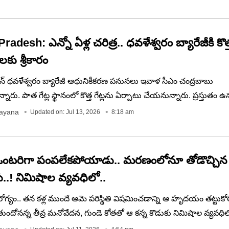
‌కు కృతజ్ఞతగా కుటుంబ సభ్యులు వారి ఫోటోలకు పాలాభిషేకం చేసి ఆనందం వ్య
desh: ఎన్నో ఏళ్ల చరిత్ర.. ధవళేశ్వరం బ్యారేజీకి కొత్త 
కు శ్రీకారం
ాటన్ ధవళేశ్వరం బ్యారేజీ ఆధునికీకరణ పనునలు ఇవాళ సీఎం చంద్రబాబు
నారు. పాత గేట్ల స్థానంలో కొత్త గేట్లను ఏర్పాటు చేయనున్నారు. ప్రస్తుతం ఉన్
వడంతో సర్వీస్ కాలం పూర్తయింది. దీంతో కొత్త గేట్లను ఏర్పాటు చేస్తున్నారు.
rayana
Updated on: Jul 13, 2026
8:18 am
ఒంటరిగా పంపలేకపోయాడు.. మరణంలోనూ తోడొచ్చిన
ు..! నిమిషాల వ్యవధిలో..
గ్యం.. తన కళ్ల ముందే ఆమె పరిస్థితి విషమించడాన్ని ఆ హృదయం తట్టుకో
తుందోనన్న తీవ్ర మనోవేదన, గుండె కోతతో ఆ కన్న కొడుకు నిమిషాల వ్యవధిల
 అటు ఆస్పత్రికి తరలిస్తుండగా మార్గమధ్యంలోనే ఆ తల్లి ప్రాణం కూడా అ