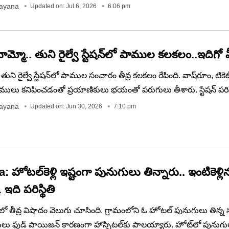
్తులు రామనామ స్మరణతో వరి విత్తనాలు చల్లి ప్రత్యేక పూజలు నిర్వహించా
rayana
Updated on: Jul 6, 2026
6:06 pm
ధ్య, ఒంటిమిట్ట పుణ్యక్షేత్రాలకు పంపే తలంబ్రాల కోసం ఈ ఆధ్యాత్మిక కార్
టుకుంది.
మ్మో.. తుని రైల్వే స్టేషన్‌లో పాముల కలకలం..ఇదిగో
 తుని రైల్వే స్టేషన్‌లో పాముల సంచారం తీవ్ర కలకలం రేపింది. వాష్‌రూం, టికెట
ులు కనిపించడంతో ప్రయాణికులు భయంతో పరుగులు తీశారు. స్టేషన్ ప
పొదలను తొలగించాలని స్థానికులు డిమాండ్ చేస్తున్నారు. అధికారులు వెంటనే 
rayana
Updated on: Jun 30, 2026
7:10 pm
ోవాలని వారు కోరారు.
 హోటల్‌కెళ్లి ఇష్టంగా పునుగులు తిన్నారు.. ఇంటికెళ్లి
 ఇది పరిస్థితి
లాలో తీవ్ర విషాదం వెలుగు చూసింది. గ్రామంలోని ఓ హోటల్‌ పునుగులు తిన్
తులు ఫుడ్‌ పాయిజన్ కారణంగా హాస్పిటల్‌కు పాలయ్యారు. హోట్‌లో పునుగుల