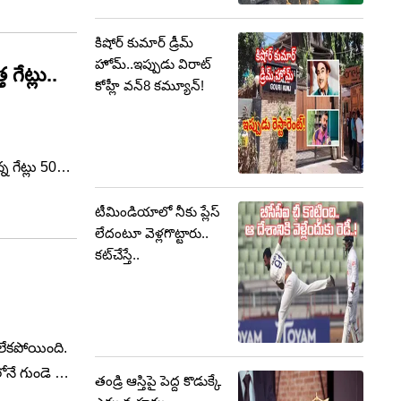
క్తం చేశారు.
కిషోర్ కుమార్ డ్రీమ్
హోమ్..ఇప్పుడు విరాట్
గేట్లు..
కోహ్లీ వన్8 కమ్యూన్!
న గేట్లు 50
టీమిండియాలో నీకు ప్లేస్
లేదంటూ వెళ్లగొట్టారు..
కట్‌చేస్తే..
లేకపోయింది.
ోనే గుండె ఆగి
తండ్రి ఆస్తిపై పెద్ద కొడుక్కే
నంత