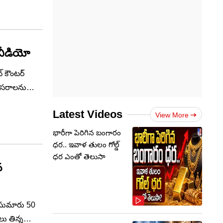
రు.
యక్రమం
 వీడియో
్ కౌంటర్
రిసరాలను
స్పందించి
Latest Videos
View More
భారీగా పెరిగిన బంగారం
ధర.. ఇవాళ తులం గోల్డ్‌
ధర ఎంతో తెలుసా
న
న సుమారు 50
ు తిన్న