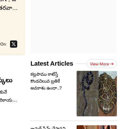
, తరవాత
స్తూ…
 On:
ూస్ లో
…
Latest Articles
View More
మడి
కట్లపాము కాటేస్తే
్కులు
కొండచిలువ బ్రతికే
అవకాశం ఉందా..?
కునే
్బరికాయ
మంలో
చి మొక్కులు
గ్లామర్ సీన్స్ చేస్తానని