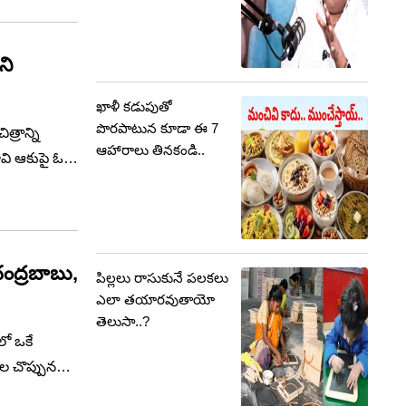
ని
ఖాళీ కడుపుతో
పొరపాటున కూడా ఈ 7
్రాన్ని
ఆహారాలు తినకండి..
రావి ఆకుపై ఓ
చంద్రబాబు,
పిల్లలు రాసుకునే పలకలు
ఎలా తయారవుతాయో
తెలుసా..?
లో ఒకే
ేల చొప్పున
్యూటీ సీఎం