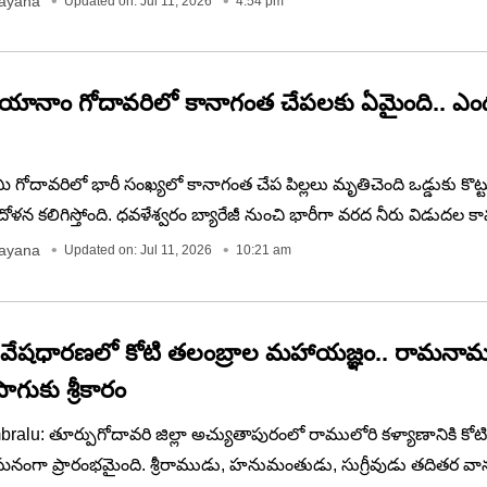
rayana
Updated on: Jul 11, 2026
4:54 pm
లిసిపోయింది. ఇలా నిమిషాల వ్యవధిలో తల్లి, కొడుకు ఇద్దరూ మృతి చెంది
ుండెలవిసే ఉదంతం డాక్టర్ బి.ఆర్. అంబేద్కర్ కోనసీమ జిల్లా ఆత్రేయ
లో చోటుచేసుకుంది.
వరిలో కానాగంత చేపలకు ఏమైంది.. ఎందుకు
గోదావరిలో భారీ సంఖ్యలో కానాగంత చేప పిల్లలు మృతిచెంది ఒడ్డుకు కొట
ఆందోళన కలిగిస్తోంది. ధవళేశ్వరం బ్యారేజీ నుంచి భారీగా వరద నీరు విడుదల 
ణీయత ఒక్కసారిగా తగ్గి, ఉప్పునీటిలో జీవించే కానాగంత చేపలు మృతిచెంద
rayana
Updated on: Jul 11, 2026
10:21 am
ిప్రాయపడుతున్నారు. అయితే అసలు కారణాలపై స్పష్టత కోసం నీటి నమ
్షలు నిర్వహించాలని స్థానికులు, మత్స్యకారులు అధికారులను కోరుతున్నారు.
 వేషధారణలో కోటి తలంబ్రాల మహాయజ్ఞం.. రామనామ
ాగుకు శ్రీకారం
ralu: తూర్పుగోదావరి జిల్లా అచ్యుతాపురంలో రాములోరి కళ్యాణానికి కోట
ంగా ప్రారంభమైంది. శ్రీరాముడు, హనుమంతుడు, సుగ్రీవుడు తదితర వా