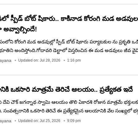
ాల్సిందే,ఉమ్మడి తూర్పుగోదావరి జిల్లా మోదు కొండమ్మ అమ్మవారి జాతరలో వ
ొక్కులు చెల్లించుకోవడం ఆ ఊరి ఆచారం.
డిలో స్పీడ్ బోట్ షికారు.. కాకినాడ కోరంగి మడ అడవ
ా అవ్వాల్సిందే!
లోని కోరంగి మడ అడవుల్లో స్పీడ్ బోట్ షికారు పర్యాటకుల ను ప్రకృతి ఒడిలో
తిని అందిస్తోంది.గోదావరి డెల్టాలో విస్తరించిన ఈ మడ అడవులు జీవ వైవిధ
చాయి. స్పీడ్ బోట్‌లో ప్రయాణిస్తూ పచ్చని మడ చెట్లు, ప్రశాంతమైన నీటి క
rayana
Updated on: Jul 28, 2026
1:16 pm
 దగ్గరగా వీక్షించే అవకాశం లభిస్తుంది. ఈ ప్రాంతంలో ఏర్పాటు చేసిన చెక్క వా
ందర్శకుల ను విశేషంగా ఆకట్టుకుంటాయి.
ికి ఒకసారి మాత్రమే తెరిచే ఆలయం.. ప్రత్యేకత ఇదే
ి దేవి చౌక్ జగన్నాథ స్వామి ఆలయం తొలి ఏకాదశి రోజున మాత్రమే భక్తులక
ి. సంవత్సరానికి ఒకసారి తెరిచే ఈ ప్రత్యేకమైన ఆలయానికి వేల సంఖ్యలో భక
తాతల కాలం నుండి వస్తున్న ఈ సాంప్రదాయం ప్రకారం, భక్తులు స్వామి వారికి ప
rayana
Updated on: Jul 25, 2026
9:09 pm
ేష భక్తితో ఆశీస్సులు పొందుతారు. ఇది ఆంధ్రప్రదేశ్‌లోని ఒక విశిష్ట పుణ్యక్షేత