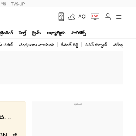
नी9
TV9-UP
AQI
ట్రెండింగ్
హెల్త్‌
క్రైమ్
ఆధ్యాత్మికం
పాలిటిక్స్‌
్ చ‌ర‌ణ్‌
చంద్రబాబు నాయుడు
రేవంత్ రెడ్డి
పవన్ కళ్యాణ్
నరేంద్ర మోదీ
ంది….