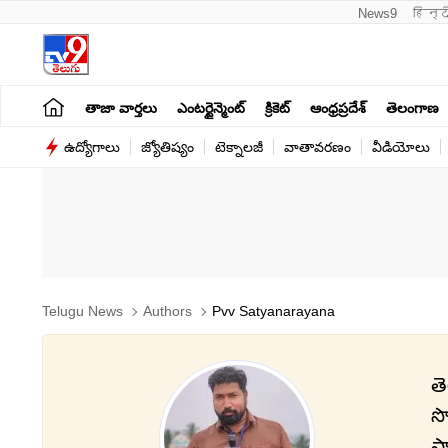
News9
हिन्द
తాజా వార్తలు
ఎంటర్టైన్మెంట్
క్రికెట్
ఆంధ్రప్రదేశ్
తెలంగాణ
ఉద్యోగాలు
జ్యోతిష్యం
టెక్నాలజీ
వాతావరణం
వీడియోలు
Telugu News
Authors
Pvv Satyanarayana
త
సొ
ప్