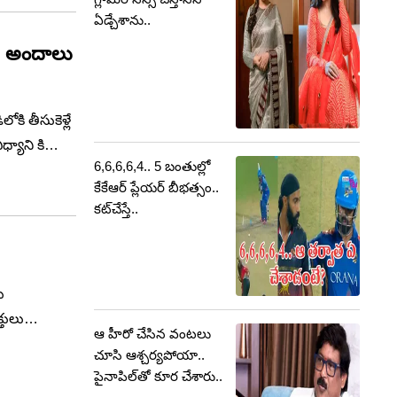
ింతగా
ఏడ్చేశాను..
ుల అందాలు
కి తీసుకెళ్లే
్యాని కి
6,6,6,6,4.. 5 బంతుల్లో
ాలువలు,వివిధ
కేకేఆర్ ప్లేయర్ బీభత్సం..
క్‌వే,వాచ్
కట్‌చేస్తే..
ు
్తులు
ఆ హీరో చేసిన వంటలు
్రత్యేక
చూసి ఆశ్చర్యపోయా..
్రం.
పైనాపిల్‏తో కూర చేశారు..