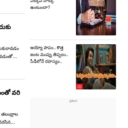
ఎక్కువ హక్కు
న అత్యంత
ఉంటుందా?
పురం మండలం
అయ్యో పాపం.. కొత్త
్టుకురావడం
జంట ముప్పు తిప్పలు..
కావడంతో
సీడీలోనే రహస్యం..
ినట్లు
ూనాలను
ంతో వరి
ి తలంబ్రాల
నరసేన