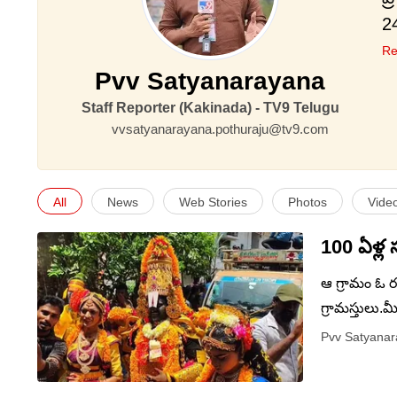
2
2012
Re
Pvv Satyanarayana
2
త
Staff Reporter (Kakinada) - TV9 Telugu
తరవాత 2015 
vvsatyanarayana.pothuraju@tv9.com
స
ప
All
News
Web Stories
Photos
Vide
త
తూ
100 ఏళ్ల
బా
ఆ గ్రామం ఓ రం
గ్రామస్తులు.మ
కొట్టడం మొక్
Pvv Satyana
అమ్మవారికి మ
చెల్లించుకుంట