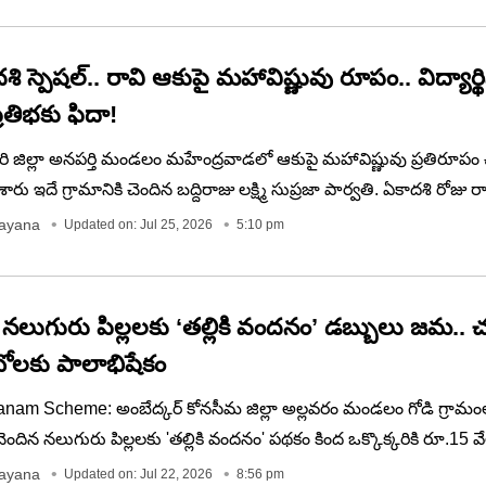
ి స్పెషల్.. రావి ఆకుపై మహావిష్ణువు రూపం.. విద్యార్థి
రతిభకు ఫిదా!
ి జిల్లా అనపర్తి మండలం మహేంద్రవాడలో ఆకుపై మహావిష్ణువు ప్రతిరూపం చిత
రు ఇదే గ్రామానికి చెందిన బద్దిరాజు లక్ష్మి సుప్రజా పార్వతి. ఏకాదశి రోజు 
మూర్తి చిత్రాన్ని రూపొందించింది. మీరు కూడా ఈ ఫోటోలను చూసేయండి.
rayana
Updated on: Jul 25, 2026
5:10 pm
ో నలుగురు పిల్లలకు ‘తల్లికి వందనం’ డబ్బులు జమ.. 
ోలకు పాలాభిషేకం
anam Scheme: అంబేద్కర్ కోనసీమ జిల్లా అల్లవరం మండలం గోడి గ్రామం
ెందిన నలుగురు పిల్లలకు 'తల్లికి వందనం' పథకం కింద ఒక్కొక్కరికి రూ.15 వ
 వేల సాయం జమైంది. ఇచ్చిన హామీని నిలబెట్టుకున్న సీఎం చంద్రబాబు, డిప
rayana
Updated on: Jul 22, 2026
8:56 pm