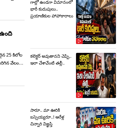
గాల్లో ఉండగా విమానంలో
ారు కుటుంబ
భారీ కుదుపులు..
ప్రయాణికుల హాహాకారాలు
 ఉంది
దైన 25 కిలోల
కలెక్టర్‌ అవుతానని చెప్పి..
ఇలా చేశావేంటి తల్లీ..
రిగిన వేలంలో
సారూ.. మా ఊరికి
బస్సెయ్యరూ..! ఆరేళ్ల
చిన్నారి విజ్ఞప్తి