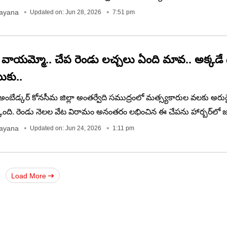
నొప్పితో బాధపడడంతో వారిని హాస్పిటల్‌కు తరలించారు చికిత్స అందించ
rayana
Updated on: Jun 28, 2026
7:51 pm
వాయమ్మో.. చేప రెండు లచ్చలు ఏంది మావ.. అక్కడే
ుకు..
ర్. అంబేడ్కర్ కోనసీమ జిల్లా అంతర్వేది సముద్రంలో మత్స్యకారుల వలకు అరు
క్కింది. రెండు నెలల వేట విరామం అనంతరం లభించిన ఈ చేపను హార్బర్‌లో జ
ెందిన వ్యాపారి రూ.2 లక్షలకు కొనుగోలు చేశారు.
rayana
Updated on: Jun 24, 2026
1:11 pm
Load More