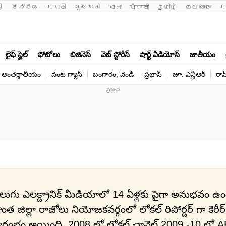
ी 
ಕನ್ನಡ
मराठी
ગુજરાતી
বাংলা
ਪੰਜਾਬੀ
தமிழ்
മലയാളം
म
లైఫ్ స్టైల్
ఫోటోలు
బిజినెస్
వెబ్ స్టోరీస్
షార్ట్ వీడియోస్
జాతీయం
అంతర్జాతీయం
వంట గ్యాస్
బంగారం, వెండి
ప్రభాస్
జూ. ఎన్టీఆర్
రామ
ెలుగు ఎలక్ట్రానిక్ మీడియాలో 14 ఏళ్లకు పైగా అనుభవం ఉ
ంత జిల్లా రాజోలు నియోజకవర్గంలో లోకల్ రిపోర్టర్ గా కెరీర్
రారంభం అయింది..2008 లో లోకల్ ఛానెల్ 2009 -10 లో ABN , జీ