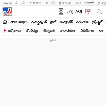
News9
हिन्दी 
ಕನ್ನಡ
मराठी
ગુજરાતી
বাংলা
ਪੰਜਾਬੀ
தமிழ
AQI
తాజా వార్తలు
ఎంటర్టైన్మెంట్
క్రికెట్
ఆంధ్రప్రదేశ్
తెలంగాణ
లైఫ్ స్టైల్
ఉద్యోగాలు
జ్యోతిష్యం
టెక్నాలజీ
వాతావరణం
వీడియోలు
అంతర