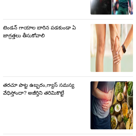
టెండన్‌ గాయాల బారిన పడకుండా ఏ
జాగ్రత్తలు తీసుకోవాలి
తరచూ పొట్ట ఉబ్బరం,గ్యాస్ సమస్య
వేధిస్తోందా? అజీర్తిని తరిమికొట్టే