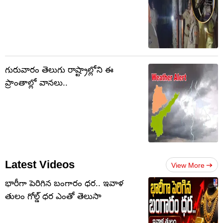
గురువారం తెలుగు రాష్ట్రాల్లోని ఈ
ప్రాంతాల్లో వానలు..
Latest Videos
View More
భారీగా పెరిగిన బంగారం ధర.. ఇవాళ
తులం గోల్డ్‌ ధర ఎంతో తెలుసా