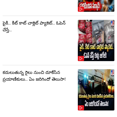
పైకి.. కిట్‌ కాట్‌ చాక్లెట్ ప్యాకెట్‌.. ఓపెన్‌
చేస్తే..
కదులుతున్న రైలు నుంచి దూకేసిన
ప్రయాణికులు.. ఏం జరిగిందో తెలుసా!