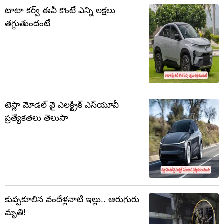
టాటా కర్వ్ ఈవీ కొంటే ఎన్ని లక్షలు
తగ్గుతుందంటే
టెస్లా మోడల్ వై ఎలక్ట్రిక్ ఎస్‌యూవీ
ప్రత్యేకతలు తెలుసా
కుప్పకూలిన వందేళ్లనాటి ఇల్లు.. ఆరుగురు
మృతి!