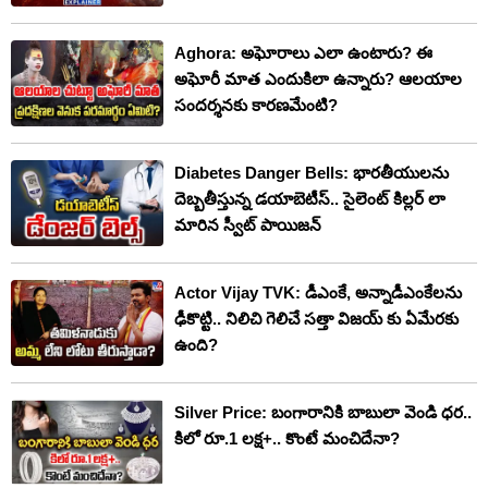
Editorగా జాయిన్ అయ్యాను. 2016లో U.S.
Consulate IVLP ప్రోగ్రామ్ కు సెలక్ట్ అయ్యాను.
Aghora: అఘోరాలు ఎలా ఉంటారు? ఈ
అఘోరీ మాత ఎందుకిలా ఉన్నారు? ఆలయాల
అమెరికాలో దాదాపు నెల రోజుల పాటు వివిధ
సందర్శనకు కారణమేంటి?
రంగాల పనితీరును స్వయంగా తెలుసుకునే
అవకాశం కలిగింది. ఆ అనుభవం నా వృత్తిలో
Diabetes Danger Bells: భారతీయులను
బాగా ఉపయోగపడుతోంది.
దెబ్బతీస్తున్న డయాబెటీస్.. సైలెంట్ కిల్లర్ లా
మారిన స్వీట్ పాయిజన్
Actor Vijay TVK: డీఎంకే, అన్నాడీఎంకేలను
ఢీకొట్టి.. నిలిచి గెలిచే సత్తా విజయ్ కు ఏమేరకు
ఉంది?
Silver Price: బంగారానికి బాబులా వెండి ధర..
కిలో రూ.1 లక్ష+.. కొంటే మంచిదేనా?