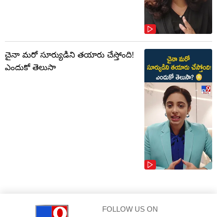
చైనా మరో సూర్యుడిని తయారు చేస్తోంది!
ఎందుకో తెలుసా
FOLLOW US ON