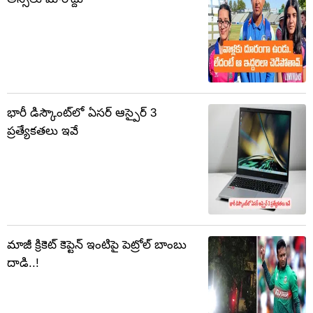
భారీ డిస్కౌంట్‌లో ఏసర్ ఆస్పైర్ 3
ప్రత్యేకతలు ఇవే
మాజీ క్రికెట్ కెప్టెన్ ఇంటిపై పెట్రోల్ బాంబు
దాడి..!