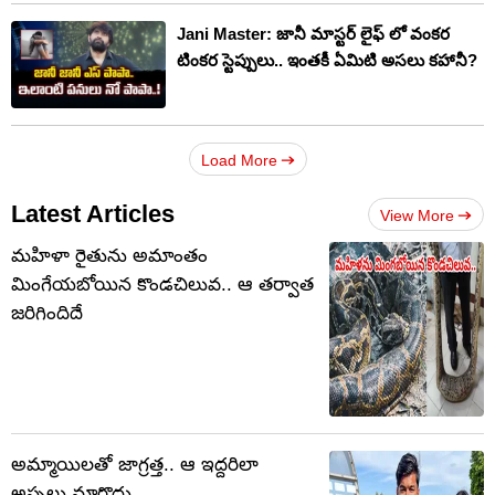
Jani Master: జానీ మాస్టర్ లైఫ్ లో వంకర
టింకర స్టెప్పులు.. ఇంతకీ ఏమిటి అసలు కహానీ?
Load More
Latest Articles
View More
మహిళా రైతును అమాంతం
మింగేయబోయిన కొండచిలువ.. ఆ తర్వాత
జరిగిందిదే
అమ్మాయిలతో జాగ్రత్త.. ఆ ఇద్దరిలా
అస్సలు మారొద్దు