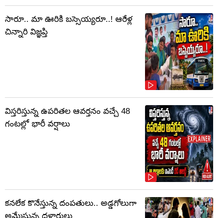
సారూ.. మా ఊరికి బస్సెయ్యరూ..! ఆరేళ్ల
చిన్నారి విజ్ఞప్తి
విస్తరిస్తున్న ఉపరితల ఆవర్తనం వచ్చే 48
గంటల్లో భారీ వర్షాలు
కనలేక కొనేస్తున్న దంపతులు.. అడ్డగోలుగా
అమ్మేస్తున్న దళారులు