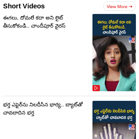
Short Videos
View More
ఈగలు, దోమలే కదా అని లైట్
తీసుకోకండి.. చాందీపూర్ వైరస్
భర్త ఎఫైర్‌ను నిలదీసిన భార్య.. బ్యాట్‌తో
చావబాదిన భర్త