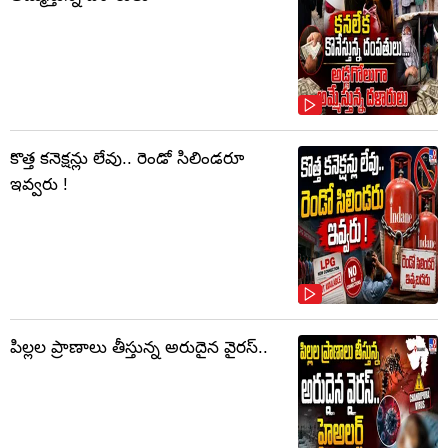
కొత్త కనెక్షన్లు లేవు.. రెండో సిలిండరూ
ఇవ్వరు !
పిల్లల ప్రాణాలు తీస్తున్న అరుదైన వైరస్..