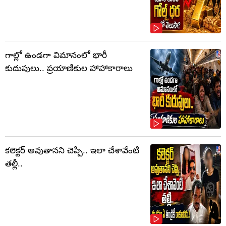
గాల్లో ఉండగా విమానంలో భారీ
కుదుపులు.. ప్రయాణికుల హాహాకారాలు
కలెక్టర్‌ అవుతానని చెప్పి.. ఇలా చేశావేంటి
తల్లీ..