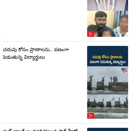
చదువు కోసం ప్రాణాలను.. పణంగా
పెడుతున్న విద్యార్థులు