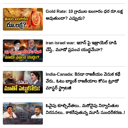
Gold Rate: 10 గ్రాముల బంగారం ధర రూ.లక్ష
అవుతుందా? ఎప్పుడు?
iran israel war: ఇరాన్ పై ఇజ్రాయెల్ దాడి
చేస్తే.. మూడో ప్రపంచ యుద్ధమేనా?
India-Canada: కెనడా రాజకీయం వెనుక కథే
వేరు.. ఓటు బ్యాంక్ రాజకీయాల కోసం ట్రూడో
మాస్టర్ స్ట్రాటజీ
ఓవైపు కూల్చివేతలు.. మరోవైపు నిర్వాసితుల
నిరసనలు.. కాకరేపుతున్న మూసీ సుందరీకరణ..!