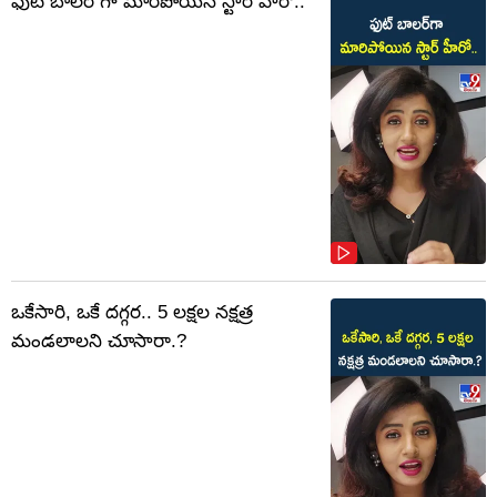
ఫుట్ బాలర్ గా మారిపోయిన స్టార్ హీరో..
ఒకేసారి, ఒకే దగ్గర.. 5 లక్షల నక్షత్ర
మండలాలని చూసారా.?