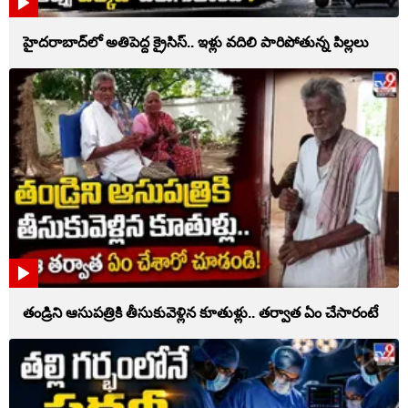
హైదరాబాద్‌లో అతిపెద్ద క్రైసిస్.. ఇళ్లు వదిలి పారిపోతున్న పిల్లలు
తండ్రిని ఆసుపత్రికి తీసుకువెళ్లిన కూతుళ్లు.. తర్వాత ఏం చేసారంటే