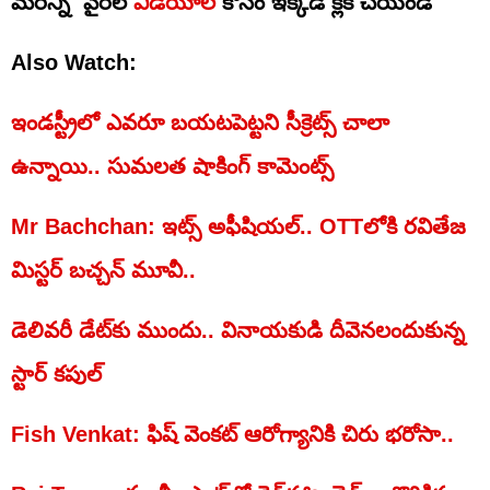
మరిన్ని వైరల్
వీడియోల
కోసం ఇక్కడ క్లిక్ చేయండి
Also Watch:
ఇండస్ట్రీలో ఎవరూ బయటపెట్టని సీక్రెట్స్ చాలా
ఉన్నాయి.. సుమలత షాకింగ్ కామెంట్స్
Mr Bachchan: ఇట్స్ అఫీషియల్.. OTTలోకి రవితేజ
మిస్టర్ బచ్చన్ మూవీ..
డెలివరీ డేట్‌కు ముందు.. వినాయకుడి దీవెనలందుకున్న
స్టార్ కపుల్
Fish Venkat: ఫిష్ వెంకట్‌ ఆరోగ్యానికి చిరు భరోసా..