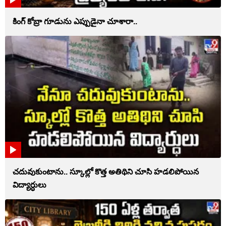
కింగ్ కోబ్రా గూడును ఎప్పుడైనా చూశారా..
చదువుకుంటాను.. స్కూల్లో కొత్త అతిథిని చూసి హడలిపోయిన
విద్యార్ధులు