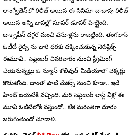
లాంగ్వేజెస్‌లో రిలీజ్‌ అయిన ఈ సినిమా దాదాపు రిలీజ్
అయిన అన్ని భాషల్లో సూపర్ డూపర్ హిట్టైంది.
బాక్సాఫీస్ దగ్గర మంచి వసూళ్లను రాబట్టింది. తంగలాన్
ఓటీటీ రైట్స్ ను భారీ ధరకు దక్కించుకున్న నెట్‌ఫ్లిక్స్
ఈమూవీ.. సెప్టెంబర్ చివరివారం నుంచి స్ట్రీమింగ్
చేయనున్నట్టు ఓ న్యూస్ కోలీవుడ్ మీడియాలో చక్కర్లు
కొడుతోంది. దాంతో పాటే మేకర్స్ నుంచి కూడా.. ఇదే
హింట్ బయటికి వచ్చింది. మరి సెప్టెంబర్ లాస్ట్ వీక్లో ఈ
మూవీ ఓటీటీలోకి వస్తుందో.. లేక మరింతగా దూరం
జరుగుతుందో చూడాలి.