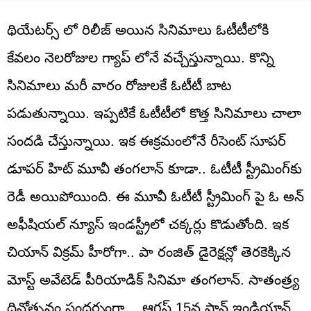
థియేటర్స్ లో రిలీజ్ అయిన సినిమాలు ఓటీటీలోకి
కేవలం నెలరోజుల గ్యాప్ లోనే వచ్చేస్తున్నాయి. కొన్ని
సినిమాలు మరీ వారం రోజులకే ఓటీటీ బాట
పడుతున్నాయి. ఇప్పటికే ఓటీటీలో కొత్త సినిమాలు చాలా
సందడి చేస్తున్నాయి. ఇక ఈక్రమంలోనే రీసెంట్ సూపర్
డూపర్ హిట్ మూవీ తంగలాన్ కూడా.. ఓటీటీ స్ట్రీమింగ్‌కు
రెడీ అయిపోయింది. ఈ మూవీ ఓటీటీ స్ట్రీమింగ్‌ పై ఓ అన్‌
అఫీషియల్ న్యూస్ ఇండస్ట్రీలో చక్కర్లు కొడుతోంది. ఇక
చియాన్ విక్రమ్ హీరోగా.. పా రంజిత్ డైరెక్షన్లో తెరకెక్కిన
మోస్ట్ అవేటెడ్ పీరియాడిక్ సినిమా తంగలాన్. సాతంత్ర్య
దినోత్సవం సందర్భంగా… ఆగస్ట్ 15న పాన్ ఇండియాన్