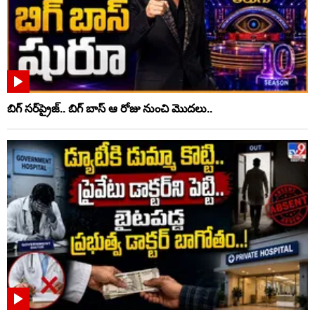
బిగ్ సర్‌ప్రైజ్‌.. బిగ్ బాస్‌ ఆ రోజు నుంచి మొదలు..